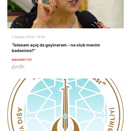
7 Avqust 2026 / 14:43
“İstəsəm açıq da geyinərəm – nə olub mənim
bədənimə?”
MƏDƏNIYYƏT
0
0