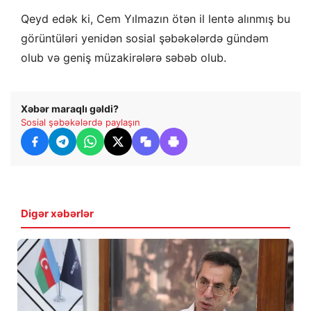
Qeyd edək ki, Cem Yılmazın ötən il lentə alınmış bu
görüntüləri yenidən sosial şəbəkələrdə gündəm
olub və geniş müzakirələrə səbəb olub.
Xəbər maraqlı gəldi?
Sosial şəbəkələrdə paylaşın
Digər xəbərlər