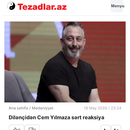
Menyu
Ana səhifə
/
Mədəniyyət
18 May 2026 / 23:24
Dilənçidən Cem Yılmaza sərt reaksiya
0
0
A-
A+