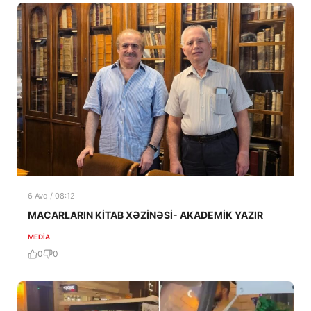
6 Avq / 08:12
MACARLARIN KİTAB XƏZİNƏSİ- AKADEMİK YAZIR
MEDİA
0
0