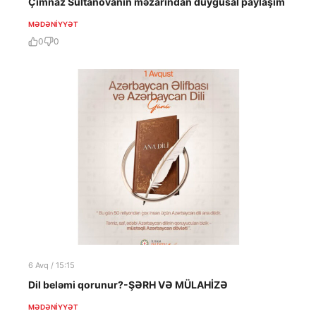
Çimnaz Sultanovanın məzarından duyğusal paylaşım
MƏDƏNIYYƏT
0
0
6 Avq / 15:15
Dil beləmi qorunur?-ŞƏRH VƏ MÜLAHİZƏ
MƏDƏNIYYƏT