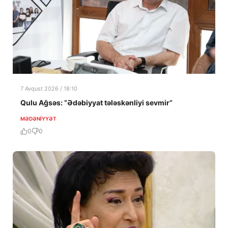
7 Avqust 2026 / 18:10
Qulu Ağsəs: “Ədəbiyyat tələskənliyi sevmir”
MƏDƏNIYYƏT
0
0