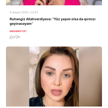
6 Avqust 2026 / 23:33
Ruhəngiz Allahverdiyeva: “Yüz yaşım olsa da qırmızı
geyinəcəyəm”
MƏDƏNIYYƏT
0
0