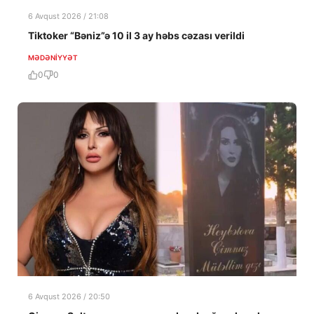
6 Avqust 2026 / 21:08
Tiktoker “Bəniz”ə 10 il 3 ay həbs cəzası verildi
MƏDƏNIYYƏT
0
0
6 Avqust 2026 / 20:50