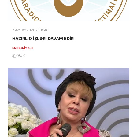
7 Avqust 2026 / 10:58
HAZIRLIQ İŞLƏRİ DAVAM EDİR
MƏDƏNIYYƏT
0
0