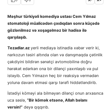
Məşhur türkiyəli komediya ustası Cem Yılmaz
stomatoloji müalicədən çıxdıqdan sonra küçədə
gözlənilməz və xoşagəlməz bir hadisə ilə
qarşılaşıb.
Tezadlar.az
yerli mediaya istinadla xəbər verir ki,
narkozun təsiri altında olan və danışmaqda çətinlik
çəkdiyini bildirən sənətçi avtomobilinə doğru
hərəkət edərkən ona bir dilənçi yaxınlaşıb və pul
istəyib. Cem Yılmazın heç bir reaksiya vermədən
yoluna davam etməsi qarşı tərəfi hiddətləndirib.
İstədiyi köməyi ala bilməyən dilənçi onun arxasınca
uca səslə,
“Bir kömək etsənə, Allah bəlanı
versin!”
deyə qışqırıb.