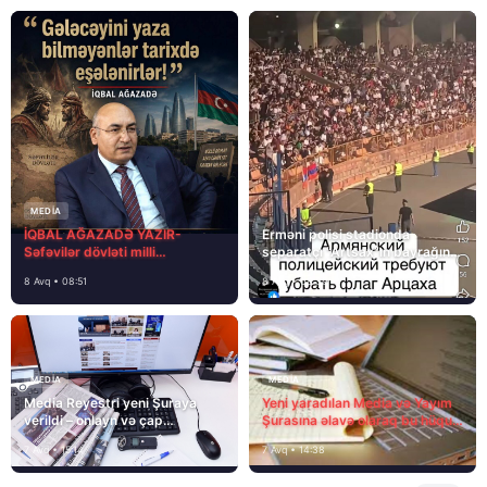
MEDİA
İQBAL AĞAZADƏ YAZIR-
Erməni polisi stadionda
Səfəvilər dövləti milli
separatçı “Artsax”ın bayrağını
dövlətdirmi?
müsadirə etdi və…
8 Avq • 08:51
8 Avq • 08:39
MEDİA
MEDİA
Media Reyestri yeni Şuraya
Yeni yaradılan Media və Yayım
verildi – onlayn və çap
Şurasına əlavə olaraq bu hüquq
mediasını nə gözləyir?
və vəzifələr də verilib
7 Avq • 15:14
7 Avq • 14:38