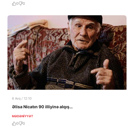
0
0
6 Avq / 12:10
Əlisa Nicatın 90 illiyinə alqış…
MƏDƏNIYYƏT
0
0