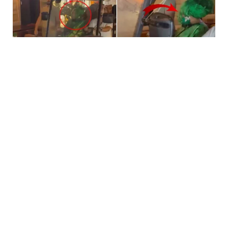
5 Avq / 23:59
Bülent Ersoya qarşı təhqiramiz ifadə
MƏDƏNIYYƏT
0
0