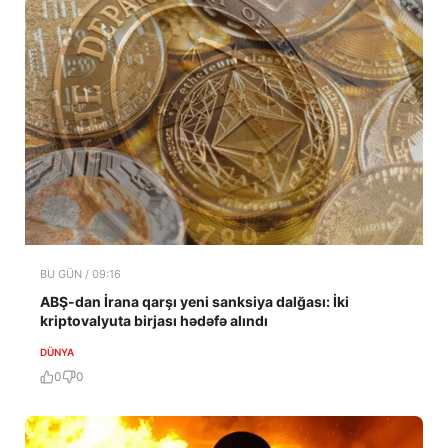
BU GÜN / 09:16
ABŞ-dan İrana qarşı yeni sanksiya dalğası: İki
kriptovalyuta birjası hədəfə alındı
DÜNYA
0
0