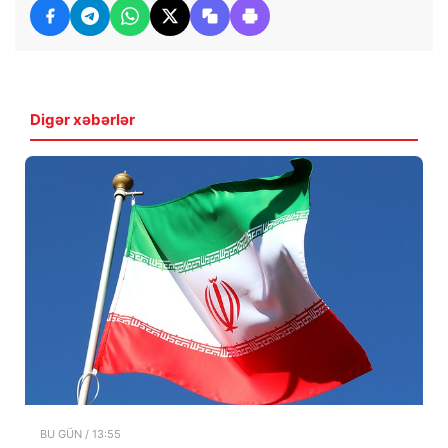
Digər xəbərlər
BU GÜN / 13:55