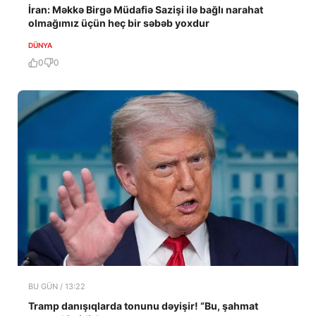
İran: Məkkə Birgə Müdafiə Sazişi ilə bağlı narahat
olmağımız üçün heç bir səbəb yoxdur
DÜNYA
0
0
BU GÜN / 13:22
Tramp danışıqlarda tonunu dəyişir! “Bu, şahmat