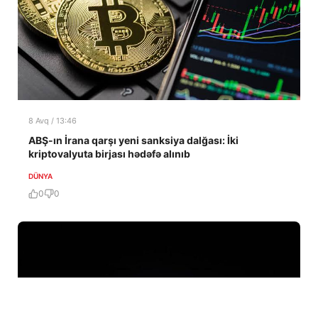
8 Avq / 13:46
ABŞ-ın İrana qarşı yeni sanksiya dalğası: İki
kriptovalyuta birjası hədəfə alınıb
DÜNYA
0
0