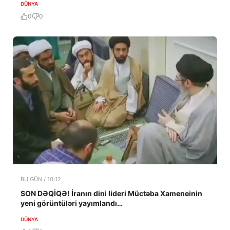
DÜNYA
0
0
BU GÜN / 10:12
SON DƏQİQƏ! İranın dini lideri Müctəba Xameneinin
yeni görüntüləri yayımlandı…
DÜNYA