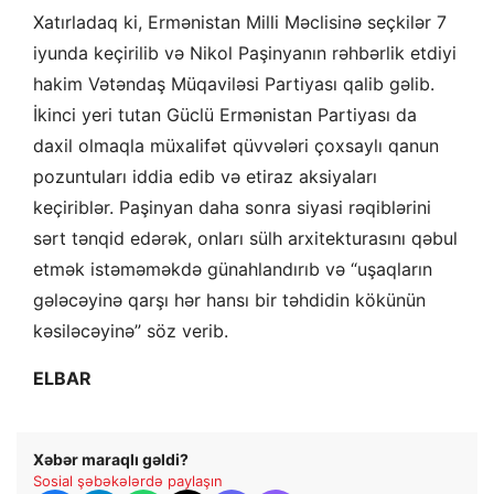
Xatırladaq ki, Ermənistan Milli Məclisinə seçkilər 7
iyunda keçirilib və Nikol Paşinyanın rəhbərlik etdiyi
hakim Vətəndaş Müqaviləsi Partiyası qalib gəlib.
İkinci yeri tutan Güclü Ermənistan Partiyası da
daxil olmaqla müxalifət qüvvələri çoxsaylı qanun
pozuntuları iddia edib və etiraz aksiyaları
keçiriblər. Paşinyan daha sonra siyasi rəqiblərini
sərt tənqid edərək, onları sülh arxitekturasını qəbul
etmək istəməməkdə günahlandırıb və “uşaqların
gələcəyinə qarşı hər hansı bir təhdidin kökünün
kəsiləcəyinə” söz verib.
ELBAR
Xəbər maraqlı gəldi?
Sosial şəbəkələrdə paylaşın