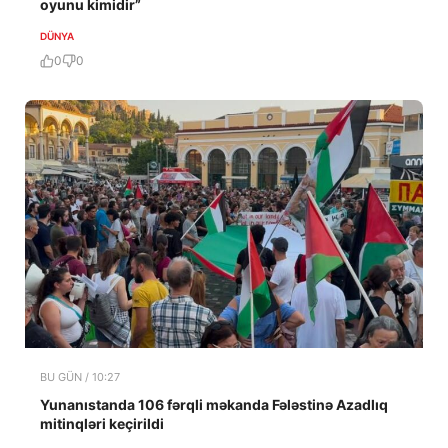
oyunu kimidir”
DÜNYA
0
0
BU GÜN / 10:27
Yunanıstanda 106 fərqli məkanda Fələstinə Azadlıq
mitinqləri keçirildi