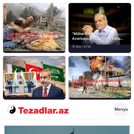
MEDİA
Просто вспомнить о том, что
“Müharibə dövründə
было в эти дни в Грузии- 18
Azərbaycan vasitəsilə İrana
лет назад, 8 августа 2008
yardım və dəstək göstərilib”
10 Avq • 11:19
10 Avq • 07:25
года…
MEDİA
“İran yeni yaradılan ittifaqın
Bakıda hələ də yanacaq çəni
hədəfi deyil”
yanır – FOTO
9 Avq • 21:54
9 Avq • 18:00
Menyu