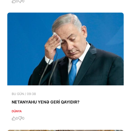
0
0
BU GÜN / 09:38
NETANYAHU YENƏ GERİ QAYIDIR?
DÜNYA
0
0