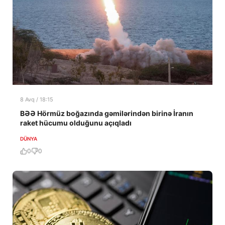
8 Avq / 18:15
BƏƏ Hörmüz boğazında gəmilərindən birinə İranın
raket hücumu olduğunu açıqladı
DÜNYA
0
0