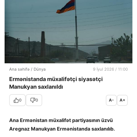
Ana səhifə
/
Dünya
9 İyul 2026 / 11:00
Ermənistanda müxalifətçi siyasətçi
Manukyan saxlanıldı
0
0
A-
A+
Ana Ermənistan müxalifət partiyasının üzvü
Aregnaz Manukyan Ermənistanda saxlanılıb.