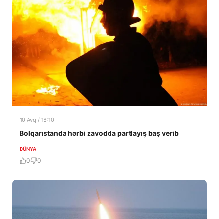
10 Avq / 18:10
Bolqarıstanda hərbi zavodda partlayış baş verib
DÜNYA
0
0