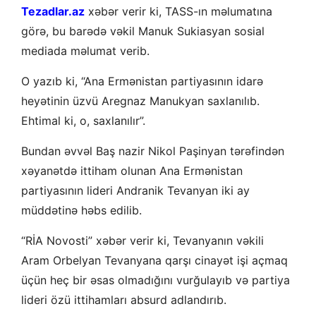
Tezadlar.az
xəbər verir ki, TASS-ın məlumatına
görə, bu barədə vəkil Manuk Sukiasyan sosial
mediada məlumat verib.
O yazıb ki, “Ana Ermənistan partiyasının idarə
heyətinin üzvü Aregnaz Manukyan saxlanılıb.
Ehtimal ki, o, saxlanılır”.
Bundan əvvəl Baş nazir Nikol Paşinyan tərəfindən
xəyanətdə ittiham olunan Ana Ermənistan
partiyasının lideri Andranik Tevanyan iki ay
müddətinə həbs edilib.
“RİA Novosti” xəbər verir ki, Tevanyanın vəkili
Aram Orbelyan Tevanyana qarşı cinayət işi açmaq
üçün heç bir əsas olmadığını vurğulayıb və partiya
lideri özü ittihamları absurd adlandırıb.