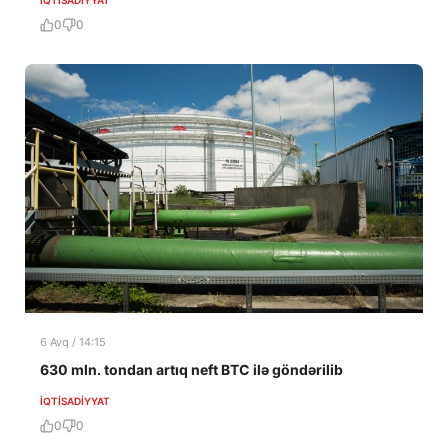
0
0
6 Avq / 14:15
630 mln. tondan artıq neft BTC ilə göndərilib
İQTISADIYYAT
0
0