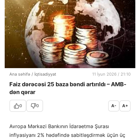
Ana səhifə
/
İqtisadiyyat
11 İyun 2026 / 21:10
Faiz dərəcəsi 25 baza bəndi artırıldı – AMB-
dən qərar
0
0
A-
A+
Avropa Mərkəzi Bankının İdarəetmə Şurası
inflyasiyanı 2% hədəfində sabitləşdirmək üçün üç