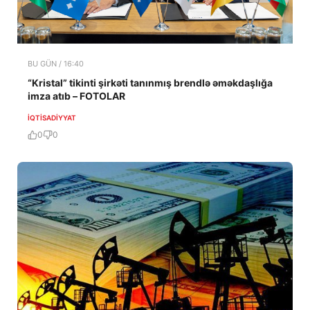
BU GÜN / 16:40
“Kristal” tikinti şirkəti tanınmış brendlə əməkdaşlığa
imza atıb – FOTOLAR
İQTISADIYYAT
0
0