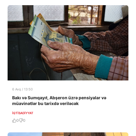
6 Avq / 13:50
Bakı və Sumqayıt, Abşeron üzrə pensiyalar və
müavinətlər bu tarixdə veriləcək
İQTISADIYYAT
0
0