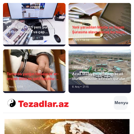
MEDİA
MEDİA
Media Reyestri yeni Şuraya
Yeni yaradılan Media və Yayım
verildi – onlayn və çap
Şurasına əlavə olaraq bu hüquq
mediasını nə gözləyir?
və vəzifələr də verilib
7 Avq • 15:14
7 Avq • 14:38
SIYASƏT
Tərtərdə yanğın törədərək ər-
Azad Məsiyev: İşğaldan azad
arvadı öldürən qatil tutuldu-
olunan ərazilər sıfırdan qurulur
SON DƏQİQƏ
7 Avq • 12:14
6 Avq • 21:15
Menyu