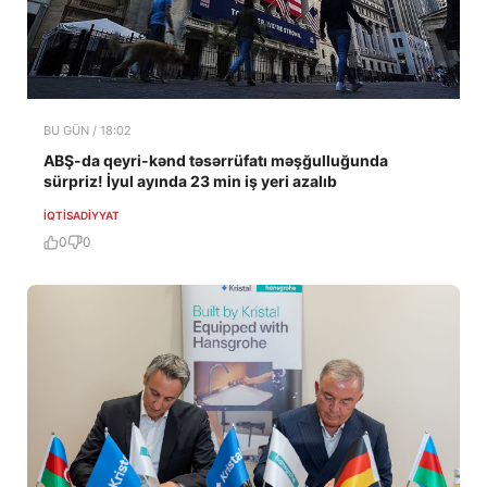
BU GÜN / 18:02
ABŞ-da qeyri-kənd təsərrüfatı məşğulluğunda
sürpriz! İyul ayında 23 min iş yeri azalıb
İQTISADIYYAT
0
0