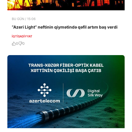
BU GÜN / 15:06
“Azeri Light” neftinin qiymətində qəfil artım baş verdi
İQTISADIYYAT
0
0