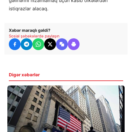
gəlirlərini nizamlamaq üçün kasıb ölkələrdən
istiqrazlar alacaq.
Xəbər maraqlı gəldi?
Sosial şəbəkələrdə paylaşın
Digər xəbərlər