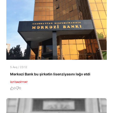
5 Avq / 23:12
Mərkəzi Bank bu şirkətin lisenziyasını ləğv etdi
İQTISADIYYAT
0
0