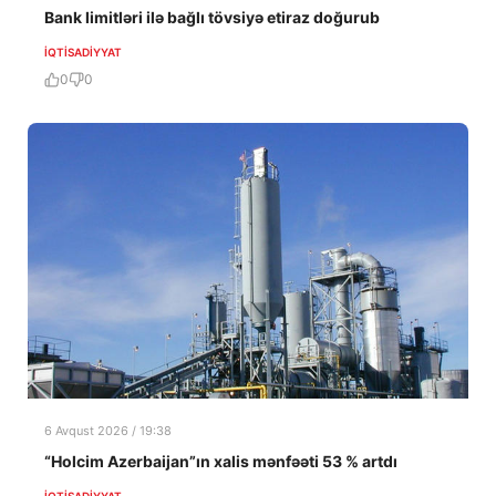
Bank limitləri ilə bağlı tövsiyə etiraz doğurub
İQTISADIYYAT
0
0
6 Avqust 2026 / 19:38
“Holcim Azerbaijan”ın xalis mənfəəti 53 % artdı
İQTISADIYYAT