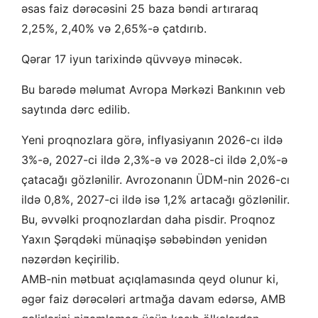
əsas faiz dərəcəsini 25 baza bəndi artıraraq
2,25%, 2,40% və 2,65%-ə çatdırıb.
Qərar 17 iyun tarixində qüvvəyə minəcək.
Bu barədə məlumat Avropa Mərkəzi Bankının veb
saytında dərc edilib.
Yeni proqnozlara görə, inflyasiyanın 2026-cı ildə
3%-ə, 2027-ci ildə 2,3%-ə və 2028-ci ildə 2,0%-ə
çatacağı gözlənilir. Avrozonanın ÜDM-nin 2026-cı
ildə 0,8%, 2027-ci ildə isə 1,2% artacağı gözlənilir.
Bu, əvvəlki proqnozlardan daha pisdir. Proqnoz
Yaxın Şərqdəki münaqişə səbəbindən yenidən
nəzərdən keçirilib.
AMB-nin mətbuat açıqlamasında qeyd olunur ki,
əgər faiz dərəcələri artmağa davam edərsə, AMB