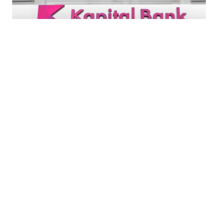
5 Avq / 20:32
Kapital Bank istiqrazlarına rekord maraq
İQTISADIYYAT
0
0