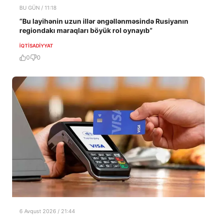
BU GÜN / 11:18
“Bu layihənin uzun illər əngəllənməsində Rusiyanın
regiondakı maraqları böyük rol oynayıb”
İQTISADIYYAT
0
0
6 Avqust 2026 / 21:44