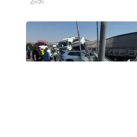
0
0
6 Avq / 18:48
Konyada əyləci tutmayan yük maşını faciəyə səbəb
oldu
DÜNYA
0
0