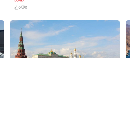
DÜNYA
0
0
6 Avq / 18:33
Moskva İrəvanın “şantaja keçmək” cəhdlərini
müşahidə edir
DÜNYA
0
0