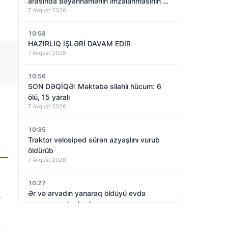
arasında Bəyannamənin imzalanmasının bir
7 Avqust 2026
ili olacaq – nəyə nail olundu?
10:58
HAZIRLIQ İŞLƏRİ DAVAM EDİR
7 Avqust 2026
10:56
SON DƏQİQƏ: Məktəbə silahlı hücum: 6
ölü, 15 yaralı
7 Avqust 2026
10:35
Traktor velosiped sürən azyaşlını vurub
öldürüb
7 Avqust 2026
10:27
Ər və arvadın yanaraq öldüyü evdə
ə
yanacaq aşkarlanıb
7 Avqust 2026