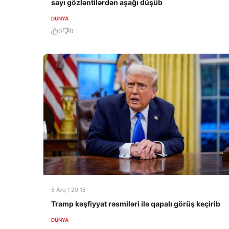
sayı gözləntilərdən aşağı düşüb
DÜNYA
0
0
6 Avq / 20:18
Tramp kəşfiyyat rəsmiləri ilə qapalı görüş keçirib
DÜNYA