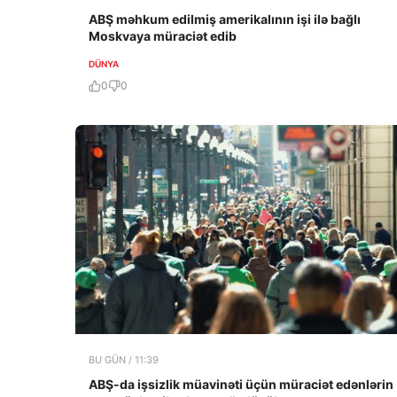
ABŞ məhkum edilmiş amerikalının işi ilə bağlı
Moskvaya müraciət edib
DÜNYA
0
0
BU GÜN / 11:39
ABŞ-da işsizlik müavinəti üçün müraciət edənlərin