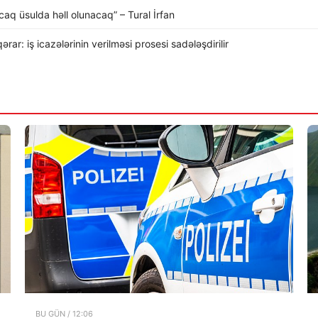
caq üsulda həll olunacaq” – Tural İrfan
ar: iş icazələrinin verilməsi prosesi sadələşdirilir
BU GÜN / 12:06