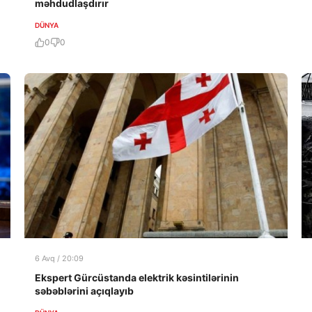
məhdudlaşdırır
DÜNYA
0
0
6 Avq / 20:09
Ekspert Gürcüstanda elektrik kəsintilərinin
səbəblərini açıqlayıb