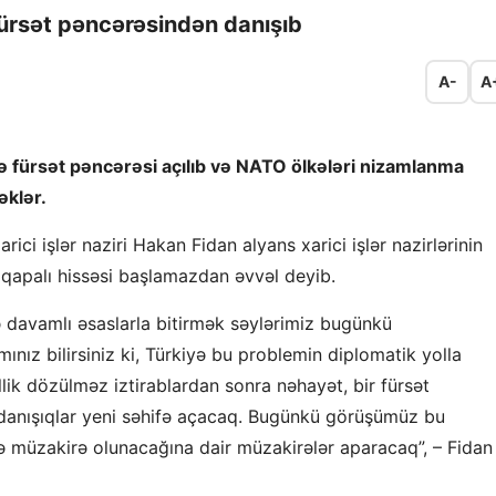
rsət pəncərəsindən danışıb
A-
A
 fürsət pəncərəsi açılıb və NATO ölkələri nizamlanma
klər.
rici işlər naziri Hakan Fidan alyans xarici işlər nazirlərinin
n qapalı hissəsi başlamazdan əvvəl deyib.
ə davamlı əsaslarla bitirmək səylərimiz bugünkü
nız bilirsiniz ki, Türkiyə bu problemin diplomatik yolla
illik dözülməz iztirablardan sonra nəhayət, bir fürsət
ı danışıqlar yeni səhifə açacaq. Bugünkü görüşümüz bu
də müzakirə olunacağına dair müzakirələr aparacaq”, – Fidan