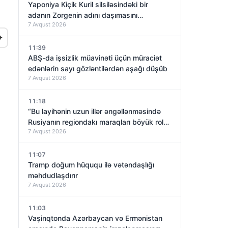
Yaponiya Kiçik Kuril silsiləsindəki bir
adanın Zorgenin adını daşımasını
7 Avqust 2026
araşdıracaq
+
11:39
ABŞ-da işsizlik müavinəti üçün müraciət
edənlərin sayı gözləntilərdən aşağı düşüb
7 Avqust 2026
11:18
“Bu layihənin uzun illər əngəllənməsində
Rusiyanın regiondakı maraqları böyük rol
7 Avqust 2026
oynayıb”
11:07
Tramp doğum hüququ ilə vətəndaşlığı
məhdudlaşdırır
7 Avqust 2026
11:03
Vaşinqtonda Azərbaycan və Ermənistan