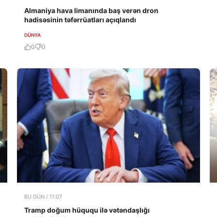
Almaniya hava limanında baş verən dron
hadisəsinin təfərrüatları açıqlandı
DÜNYA
0
0
BU GÜN / 11:07
Tramp doğum hüququ ilə vətəndaşlığı