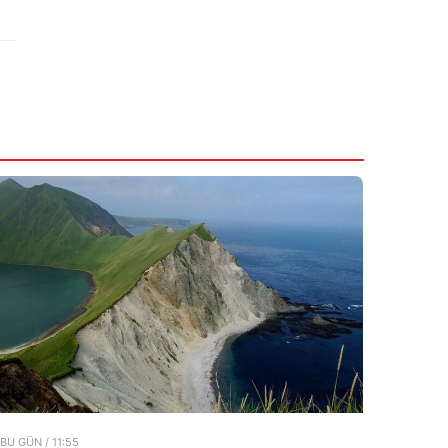
10:25
Rusiya–NATO müharibəsi baş verə bilərmi?
7 Avqust 2026
09:45
Müqavilə olmasa da, müəllif qonorarı
ödənilməlidir
7 Avqust 2026
BU GÜN / 11:55