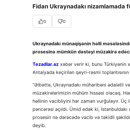
Fidan Ukraynadakı nizamlamada fü
0
0
Ukraynadakı münaqişənin həlli məsələsində
prosesinə mümkün dəstəyi müzakirə edəcə
Tezadlar.az
xəbər verir ki, bunu Türkiyənin xa
Antalyada keçirilən qeyri-rəsmi toplantısını
“Əlbəttə, Ukraynadakı müharibəni ədalətli v
müzakirələrimizin mühüm hissəsi olacaq. Hamı
həllinin vacibliyini hər zaman vurğulayır. Üç 
pəncərəsi açıldı. Ümid edək ki, İstanbuldak
prosesin nə dərəcədə vacib və təkidli şəkil
deyib.