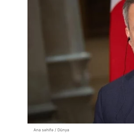
Ana səhifə
/
Dünya