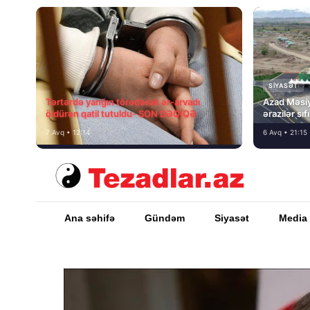
SIYASƏT
Tərtərdə yanğın törədərək ər-arvadı
Azad Məsiy
öldürən qatil tutuldu- SON DƏQİQƏ
ərazilər sı
7 Avq • 12:14
6 Avq • 21:15
Ana səhifə
Gündəm
Siyasət
Media