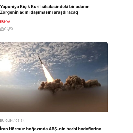
Yaponiya Kiçik Kuril silsiləsindəki bir adanın
Zorgenin adını daşımasını araşdıracaq
DÜNYA
0
0
BU GÜN / 08:34
İran Hörmüz boğazında ABŞ-nin hərbi hədəflərinə