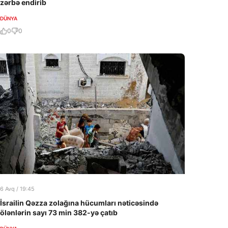
zərbə endirib
DÜNYA
0
0
6 Avq / 19:45
İsrailin Qəzza zolağına hücumları nəticəsində
ölənlərin sayı 73 min 382-yə çatıb