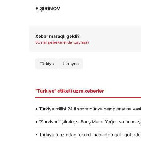
E.ŞİRİNOV
Xəbər maraqlı gəldi?
Sosial şəbəkələrdə paylaşın
Türkiyə
Ukrayna
"Türkiyə" etiketi üzrə xəbərlər
• Türkiyə millisi 24 il sonra dünya çempionatına vəs
• “Survivor” iştirakçısı Barış Murat Yağcı və bu mə
• Türkiyə turizmdən rekord məbləğdə gəlir götürdü 