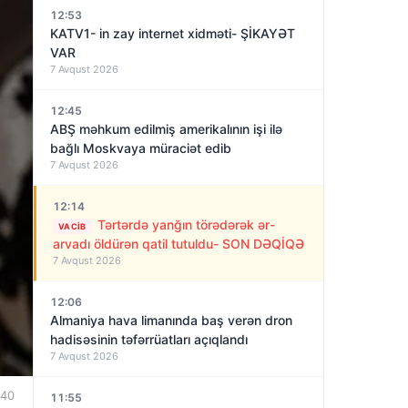
12:53
KATV1- in zay internet xidməti- ŞİKAYƏT
VAR
7 Avqust 2026
12:45
ABŞ məhkum edilmiş amerikalının işi ilə
bağlı Moskvaya müraciət edib
7 Avqust 2026
12:14
Tərtərdə yanğın törədərək ər-
VACIB
arvadı öldürən qatil tutuldu- SON DƏQİQƏ
7 Avqust 2026
12:06
Almaniya hava limanında baş verən dron
hadisəsinin təfərrüatları açıqlandı
7 Avqust 2026
:40
11:55