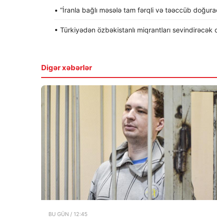
• “İranla bağlı məsələ tam fərqli və təəccüb doğura
• Türkiyədən özbəkistanlı miqrantları sevindirəcək qər
Digər xəbərlər
BU GÜN / 12:45