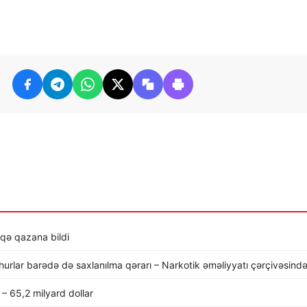
iqə qazana bildi
şhurlar barədə də saxlanılma qərarı – Narkotik əməliyyatı çərçivəsind
– 65,2 milyard dollar