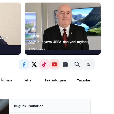
İDMAN
əbulu
Asim Xudiyevə UEFA-dan yeni təyinat
6 Avq • 19:20
İdman
Təhsil
Texnologiya
Yazarlar
Bugünkü xəbərlər