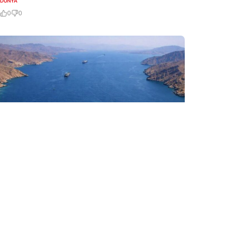
DÜNYA
0
0
6 Avq / 13:07
İran rəsmisi Hörmüz boğazının İrana qarşı
təhdidlər bitənə qədər bağlı qalacağını deyir
DÜNYA
0
0