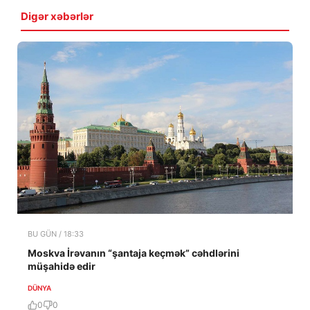
Digər xəbərlər
BU GÜN / 18:33
Moskva İrəvanın “şantaja keçmək” cəhdlərini
müşahidə edir
DÜNYA
0
0