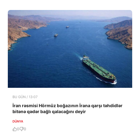
BU GÜN / 13:07
İran rəsmisi Hörmüz boğazının İrana qarşı təhdidlər
bitənə qədər bağlı qalacağını deyir
DÜNYA
0
0