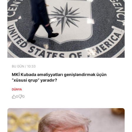
BU GÜN / 10:33
MKİ Kubada əməliyyatları genişləndirmək üçün
“xüsusi qrup” yaradır?
DÜNYA
0
0