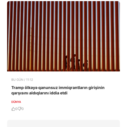
BU GÜN / 11:12
Tramp ölkəyə qanunsuz immiqrantların girişinin
qarşısını aldıqlarını iddia etdi
DÜNYA
0
0