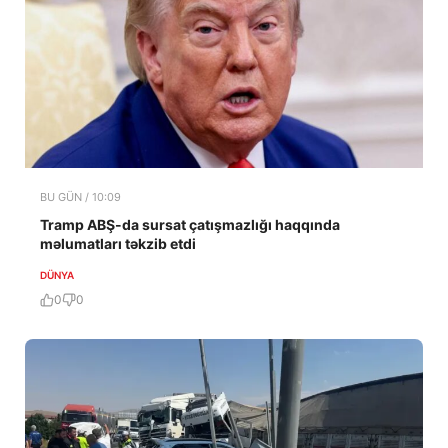
BU GÜN / 10:09
Tramp ABŞ-da sursat çatışmazlığı haqqında
məlumatları təkzib etdi
DÜNYA
0
0