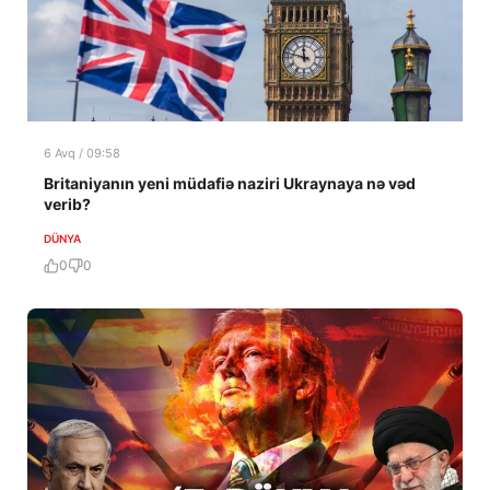
6 Avq / 09:58
Britaniyanın yeni müdafiə naziri Ukraynaya nə vəd
verib?
DÜNYA
0
0