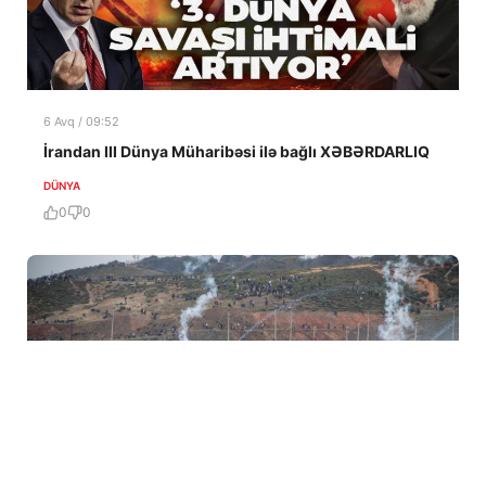
6 Avq / 09:52
İrandan III Dünya Müharibəsi ilə bağlı XƏBƏRDARLIQ
DÜNYA
0
0