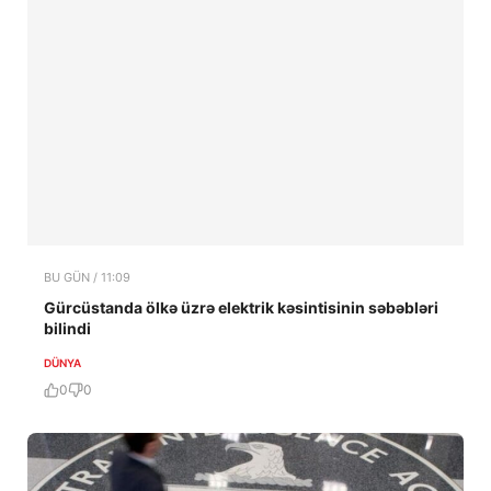
BU GÜN / 11:09
Gürcüstanda ölkə üzrə elektrik kəsintisinin səbəbləri
bilindi
DÜNYA
0
0