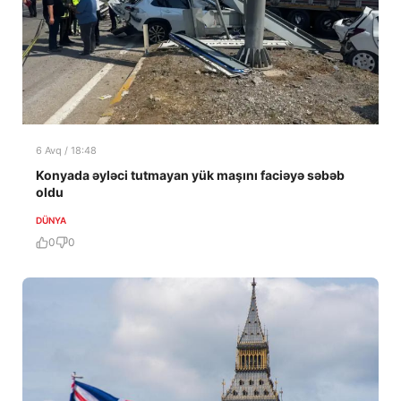
6 Avq / 18:48
Konyada əyləci tutmayan yük maşını faciəyə səbəb
oldu
DÜNYA
0
0