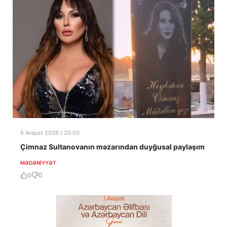
6 Avqust 2026 / 20:50
Çimnaz Sultanovanın məzarından duyğusal paylaşım
MƏDƏNIYYƏT
0
0