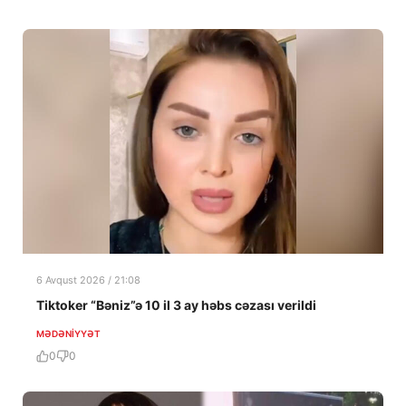
6 Avqust 2026 / 21:08
Tiktoker “Bəniz”ə 10 il 3 ay həbs cəzası verildi
MƏDƏNIYYƏT
0
0