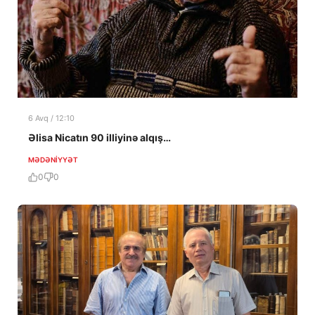
6 Avq / 12:10
Əlisa Nicatın 90 illiyinə alqış…
MƏDƏNIYYƏT
0
0