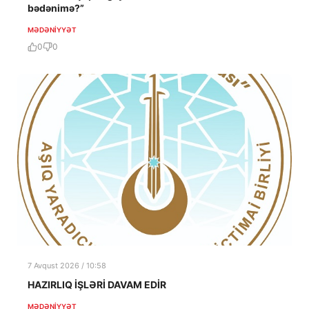
bədənimə?”
MƏDƏNIYYƏT
0
0
7 Avqust 2026 / 10:58
HAZIRLIQ İŞLƏRİ DAVAM EDİR
MƏDƏNIYYƏT