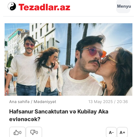
Menyu
Ana səhifə
/
Mədəniyyət
13 May 2025 / 20:36
Hafsanur Sancaktutan və Kubilay Aka
evlənəcək?
0
0
A-
A+