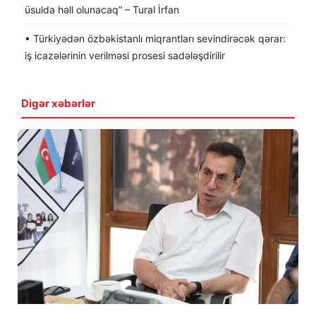
üsulda həll olunacaq” – Tural İrfan
• Türkiyədən özbəkistanlı miqrantları sevindirəcək qərar:
iş icazələrinin verilməsi prosesi sadələşdirilir
Digər xəbərlər