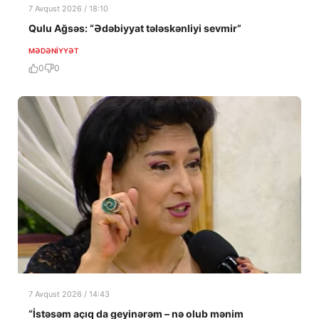
7 Avqust 2026 / 18:10
Qulu Ağsəs: “Ədəbiyyat tələskənliyi sevmir”
MƏDƏNIYYƏT
0
0
7 Avqust 2026 / 14:43
“İstəsəm açıq da geyinərəm – nə olub mənim