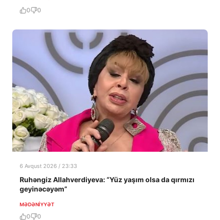
0
0
6 Avqust 2026 / 23:33
Ruhəngiz Allahverdiyeva: “Yüz yaşım olsa da qırmızı
geyinəcəyəm”
MƏDƏNIYYƏT
0
0