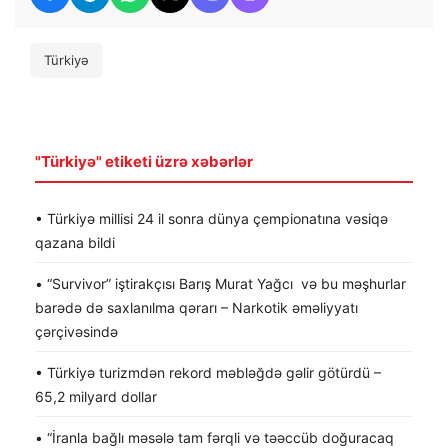
Türkiyə
"Türkiyə" etiketi üzrə xəbərlər
• Türkiyə millisi 24 il sonra dünya çempionatına vəsiqə
qazana bildi
• “Survivor” iştirakçısı Barış Murat Yağcı və bu məşhurlar
barədə də saxlanılma qərarı – Narkotik əməliyyatı
çərçivəsində
• Türkiyə turizmdən rekord məbləğdə gəlir götürdü –
65,2 milyard dollar
• “İranla bağlı məsələ tam fərqli və təəccüb doğuracaq