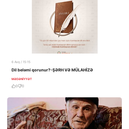
6 Avq / 15:15
Dil beləmi qorunur?-ŞƏRH VƏ MÜLAHİZƏ
MƏDƏNIYYƏT
0
0