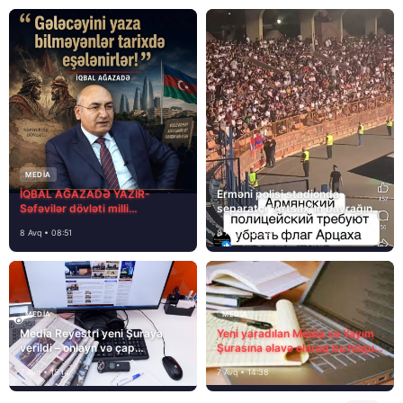
MEDİA
İQBAL AĞAZADƏ YAZIR-
Erməni polisi stadionda
Səfəvilər dövləti milli
separatçı “Artsax”ın bayrağını
dövlətdirmi?
müsadirə etdi və…
8 Avq • 08:51
8 Avq • 08:39
MEDİA
MEDİA
Media Reyestri yeni Şuraya
Yeni yaradılan Media və Yayım
verildi – onlayn və çap
Şurasına əlavə olaraq bu hüquq
mediasını nə gözləyir?
və vəzifələr də verilib
7 Avq • 15:14
7 Avq • 14:38