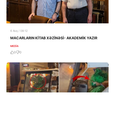
6 Avq / 08:12
MACARLARIN KİTAB XƏZİNƏSİ- AKADEMİK YAZIR
MEDİA
0
0