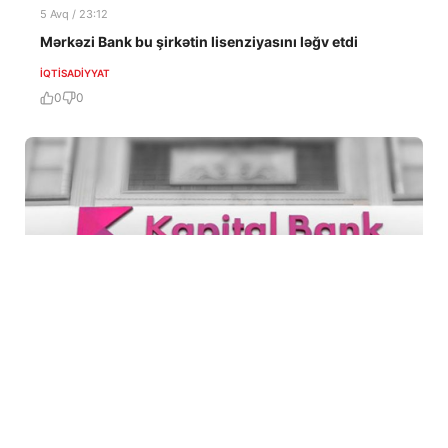
5 Avq / 23:12
Mərkəzi Bank bu şirkətin lisenziyasını ləğv etdi
İQTISADIYYAT
0
0
5 Avq / 20:32
Kapital Bank istiqrazlarına rekord maraq