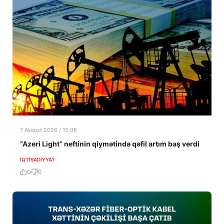
7 Avqust 2026 / 15:06
“Azeri Light” neftinin qiymətində qəfil artım baş verdi
İQTISADIYYAT
0
0