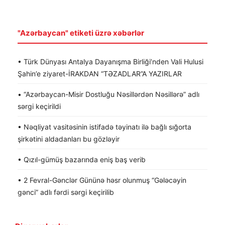
"Azərbaycan" etiketi üzrə xəbərlər
• Türk Dünyası Antalya Dayanışma Birliği’nden Vali Hulusi
Şahin’e ziyaret-İRAKDAN “TƏZADLAR”A YAZIRLAR
• “Azərbaycan-Misir Dostluğu Nəsillərdən Nəsillərə” adlı
sərgi keçirildi
• Nəqliyat vasitəsinin istifadə təyinatı ilə bağlı sığorta
şirkətini aldadanları bu gözləyir
• Qızıl-gümüş bazarında eniş baş verib
• 2 Fevral-Gənclər Gününə həsr olunmuş “Gələcəyin
gənci” adlı fərdi sərgi keçirilib