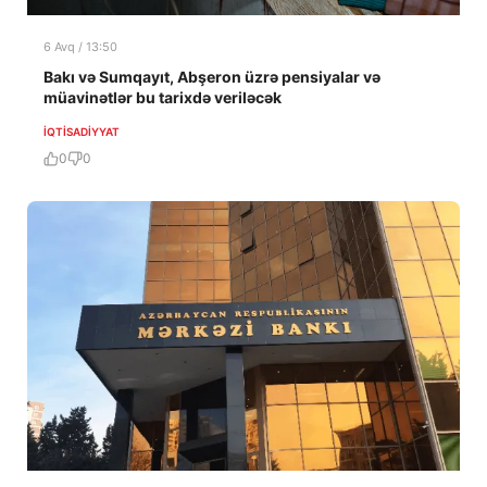
6 Avq / 13:50
Bakı və Sumqayıt, Abşeron üzrə pensiyalar və
müavinətlər bu tarixdə veriləcək
İQTISADIYYAT
0
0