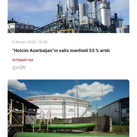
6 Avqust 2026 / 19:38
“Holcim Azerbaijan”ın xalis mənfəəti 53 % artdı
İQTISADIYYAT
0
0