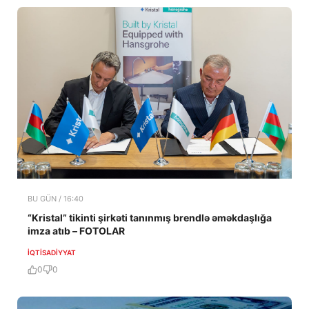
BU GÜN / 16:40
“Kristal” tikinti şirkəti tanınmış brendlə əməkdaşlığa
imza atıb – FOTOLAR
İQTISADIYYAT
0
0