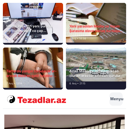
MEDİA
MEDİA
Media Reyestri yeni Şuraya
Yeni yaradılan Media və Yayım
verildi – onlayn və çap
Şurasına əlavə olaraq bu hüquq
mediasını nə gözləyir?
və vəzifələr də verilib
7 Avq • 15:14
7 Avq • 14:38
SIYASƏT
Tərtərdə yanğın törədərək ər-
Azad Məsiyev: İşğaldan azad
arvadı öldürən qatil tutuldu-
olunan ərazilər sıfırdan qurulur
SON DƏQİQƏ
7 Avq • 12:14
6 Avq • 21:15
Menyu