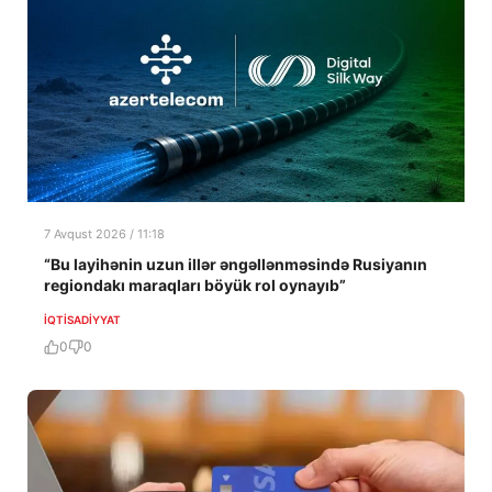
7 Avqust 2026 / 11:18
“Bu layihənin uzun illər əngəllənməsində Rusiyanın
regiondakı maraqları böyük rol oynayıb”
İQTISADIYYAT
0
0