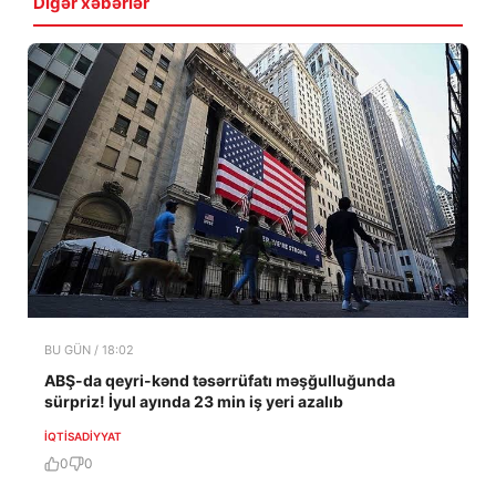
Digər xəbərlər
BU GÜN / 18:02
ABŞ-da qeyri-kənd təsərrüfatı məşğulluğunda
sürpriz! İyul ayında 23 min iş yeri azalıb
İQTISADIYYAT
0
0