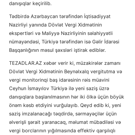
danışıqlar keçirilib.
Tədbirdə Azərbaycan tərəfindən İqtisadiyyat
Nazirliyi yanında Dövlət Vergi Xidmətinin
ekspertləri və Maliyyə Nazirliyinin səlahiyyətli
nümayəndəsi, Türkiyə tərəfindən isə Gəlir İdarəsi
Başqanlığının məsul şəxsləri iştirak ediblər.
TEZADLAR.AZ xəbər verir ki, müzakirələr zamanı
Dövlət Vergi Xidmətinin Beynəlxalq vergitutma və
vergi monitorinqi baş idarəsinin rəis müavini
Ceyhun İsmayılov Türkiyə ilə yeni saziş üzrə
danışıqlara başlanılmasının hər iki ölkə üçün böyük
önəm kəsb etdiyini vurğulayıb. Qeyd edib ki, yeni
saziş imzalanacağı təqdirdə, sərmayəçilər üçün
əlverişli şərait yaranacaq, məlumat mübadiləsi və
vergi borclarının yığılmasında effektiv qarşılıqlı