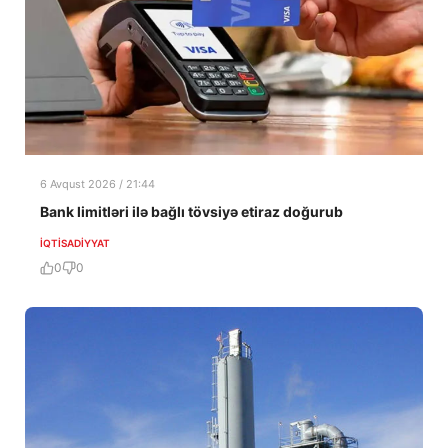
6 Avqust 2026 / 21:44
Bank limitləri ilə bağlı tövsiyə etiraz doğurub
İQTISADIYYAT
0
0