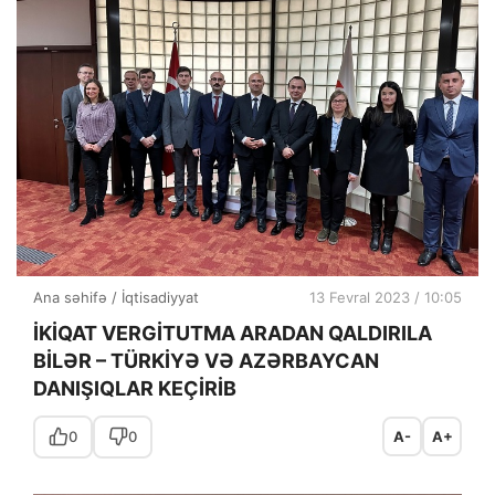
Ana səhifə
/
İqtisadiyyat
13 Fevral 2023 / 10:05
İKİQAT VERGİTUTMA ARADAN QALDIRILA
BİLƏR – TÜRKİYƏ VƏ AZƏRBAYCAN
DANIŞIQLAR KEÇİRİB
0
0
A-
A+