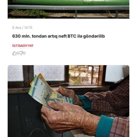
6 Avq / 14:15
630 mln. tondan artıq neft BTC ilə göndərilib
İQTISADIYYAT
0
0