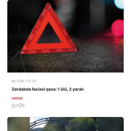
BU GÜN / 22:39
Zərdabda faciəvi qəza: 1 ölü, 2 yaralı
HADISƏ
0
0