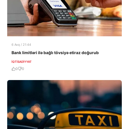
6 Avq / 21:44
Bank limitləri ilə bağlı tövsiyə etiraz doğurub
İQTISADIYYAT
0
0