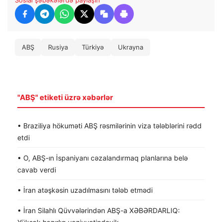
ABŞ
Rusiya
Türkiyə
Ukrayna
"ABŞ" etiketi üzrə xəbərlər
• Braziliya hökuməti ABŞ rəsmilərinin viza tələblərini rədd
etdi
• O, ABŞ-ın İspaniyanı cəzalandırmaq planlarına belə
cavab verdi
• İran atəşkəsin uzadılmasını tələb etmədi
• İran Silahlı Qüvvələrindən ABŞ-a XƏBƏRDARLIQ: