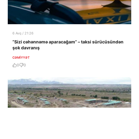
6 Avq / 21:26
“Sizi cəhənnəmə aparacağam” – taksi sürücüsündən
şok davranış
CƏMIYYƏT
0
0