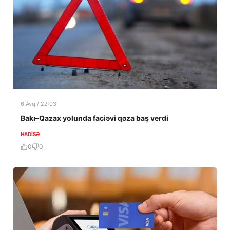
6 Avq / 22:03
Bakı–Qazax yolunda faciəvi qəza baş verdi
HADISƏ
0
0