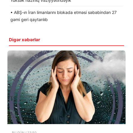
Yüksək hazırlıq vəziyyətindəyik
• ABŞ-ın İran limanlarını blokada etməsi səbəbindən 27
gəmi geri qaytarılıb
Digər xəbərlər
BU GÜN / 23:50