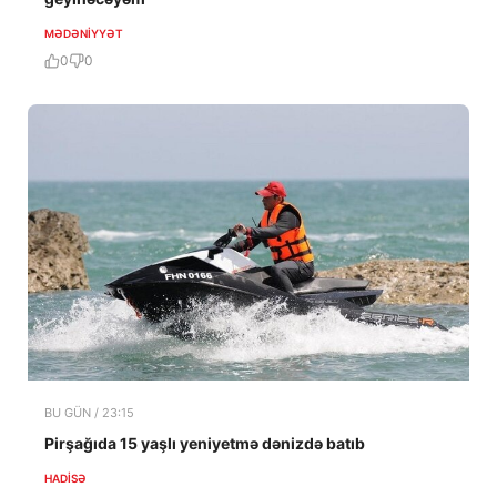
MƏDƏNIYYƏT
0
0
BU GÜN / 23:15
Pirşağıda 15 yaşlı yeniyetmə dənizdə batıb
HADISƏ