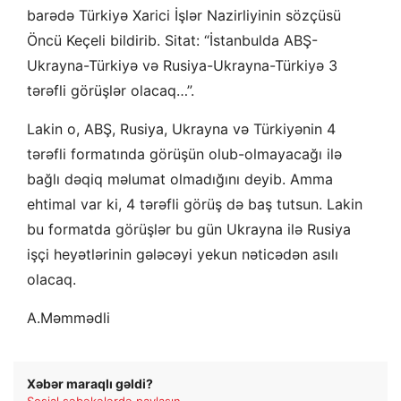
barədə Türkiyə Xarici İşlər Nazirliyinin sözçüsü
Öncü Keçeli bildirib. Sitat: “İstanbulda ABŞ-
Ukrayna-Türkiyə və Rusiya-Ukrayna-Türkiyə 3
tərəfli görüşlər olacaq…”.
Lakin o, ABŞ, Rusiya, Ukrayna və Türkiyənin 4
tərəfli formatında görüşün olub-olmayacağı ilə
bağlı dəqiq məlumat olmadığını deyib. Amma
ehtimal var ki, 4 tərəfli görüş də baş tutsun. Lakin
bu formatda görüşlər bu gün Ukrayna ilə Rusiya
işçi heyətlərinin gələcəyi yekun nəticədən asılı
olacaq.
A.Məmmədli
Xəbər maraqlı gəldi?
Sosial şəbəkələrdə paylaşın