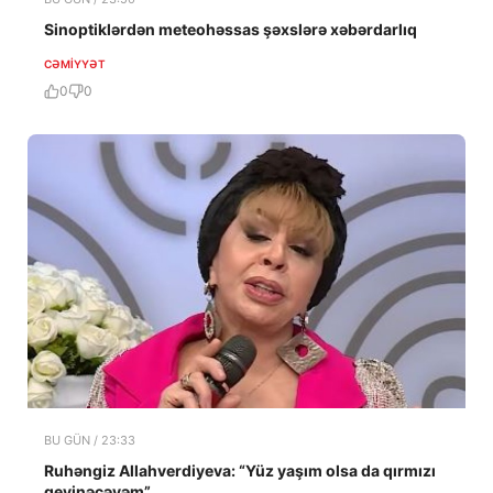
Sinoptiklərdən meteohəssas şəxslərə xəbərdarlıq
CƏMIYYƏT
0
0
BU GÜN / 23:33
Ruhəngiz Allahverdiyeva: “Yüz yaşım olsa da qırmızı
geyinəcəyəm”