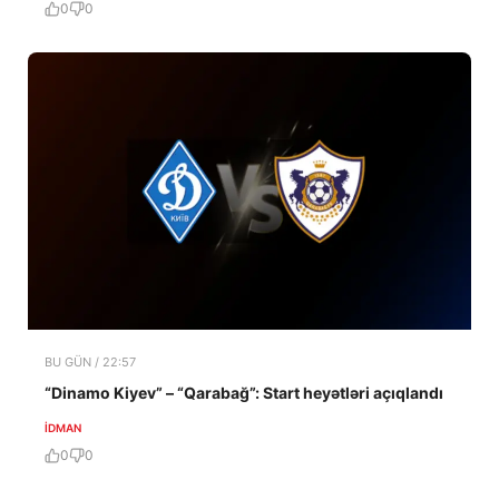
0
0
BU GÜN / 22:57
“Dinamo Kiyev” – “Qarabağ”: Start heyətləri açıqlandı
İDMAN
0
0