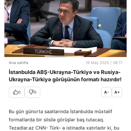
Ana səhifə
16 May 2025 / 08:11
İstanbulda ABŞ-Ukrayna-Türkiyə və Rusiya-
Ukrayna-Türkiyə görüşünün formatı hazırdır!
0
0
A-
A+
Bu gün günorta saatlarında İstanbulda müxtəlif
formatlarda bir silsilə görüşlər baş tutacaq.
Tezadlar.az CNN- Türk- ə istinadla xatırladır ki, bu