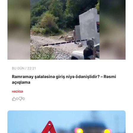
BU GÜN / 22:21
Ramramay şəlaləsinə giriş niyə ödənişlidir? – Rəsmi
açıqlama
HADISƏ
0
0