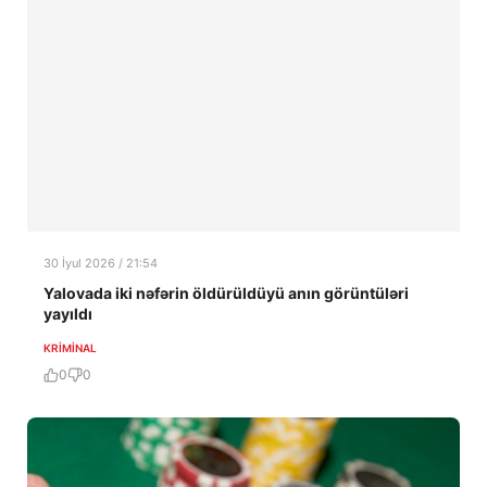
30 İyul 2026 / 21:54
Yalovada iki nəfərin öldürüldüyü anın görüntüləri
yayıldı
KRIMINAL
0
0