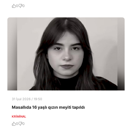
0
0
31 İyul 2026 / 19:50
Masallıda 16 yaşlı qızın meyiti tapıldı
KRIMINAL
0
0