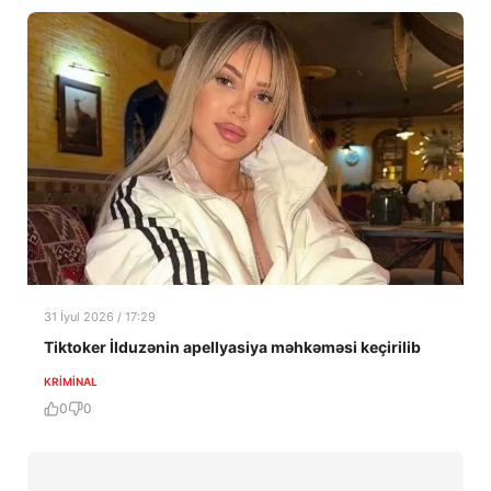
31 İyul 2026 / 17:29
Tiktoker İlduzənin apellyasiya məhkəməsi keçirilib
KRIMINAL
0
0