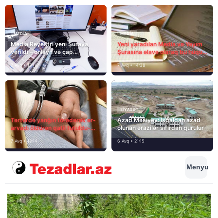
MEDİA
MEDİA
Media Reyestri yeni Şuraya
Yeni yaradılan Media və Yayım
verildi – onlayn və çap
Şurasına əlavə olaraq bu hüquq
mediasını nə gözləyir?
və vəzifələr də verilib
7 Avq • 15:14
7 Avq • 14:38
SIYASƏT
Tərtərdə yanğın törədərək ər-
Azad Məsiyev: İşğaldan azad
arvadı öldürən qatil tutuldu-
olunan ərazilər sıfırdan qurulur
SON DƏQİQƏ
7 Avq • 12:14
6 Avq • 21:15
Menyu