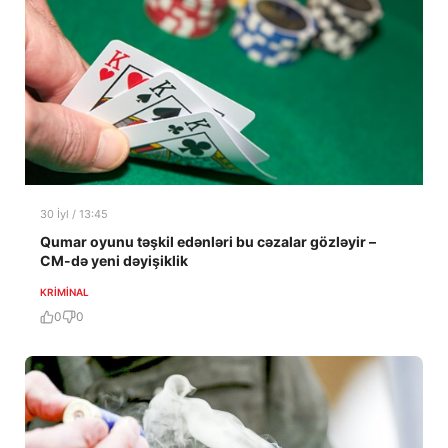
30 İyl / 13:45
Qumar oyunu təşkil edənləri bu cəzalar gözləyir –
CM-də yeni dəyişiklik
KRIMINAL
0
0