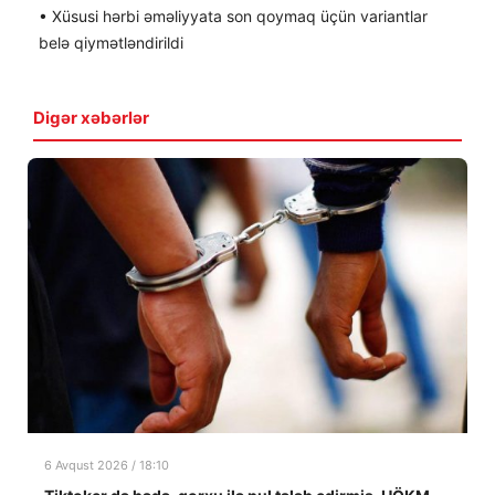
• Xüsusi hərbi əməliyyata son qoymaq üçün variantlar
belə qiymətləndirildi
Digər xəbərlər
6 Avqust 2026 / 18:10