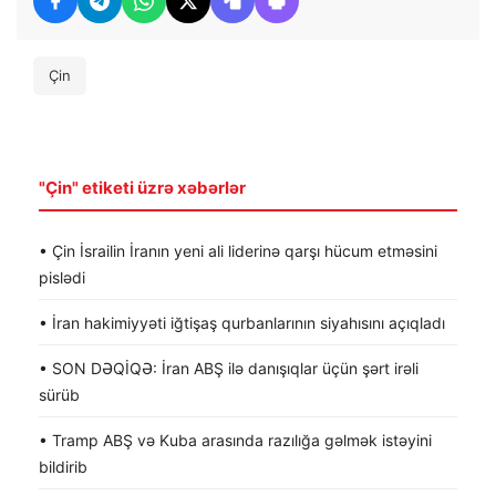
Çin
"Çin" etiketi üzrə xəbərlər
• Çin İsrailin İranın yeni ali liderinə qarşı hücum etməsini
pislədi
• İran hakimiyyəti iğtişaş qurbanlarının siyahısını açıqladı
• SON DƏQİQƏ: İran ABŞ ilə danışıqlar üçün şərt irəli
sürüb
• Tramp ABŞ və Kuba arasında razılığa gəlmək istəyini
bildirib