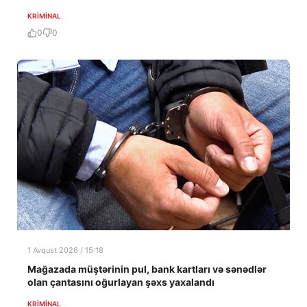
KRIMINAL
0
0
1 Avqust 2026 / 15:18
Mağazada müştərinin pul, bank kartları və sənədlər
olan çantasını oğurlayan şəxs yaxalandı
KRIMINAL