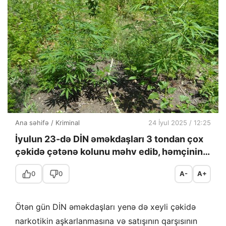
Ana səhifə
/
Kriminal
24 İyul 2025 / 12:25
İyulun 23-də DİN əməkdaşları 3 tondan çox
çəkidə çətənə kolunu məhv edib, həmçinin…
0
0
A-
A+
Ötən gün DİN əməkdaşları yenə də xeyli çəkidə
narkotikin aşkarlanmasına və satışının qarşısının