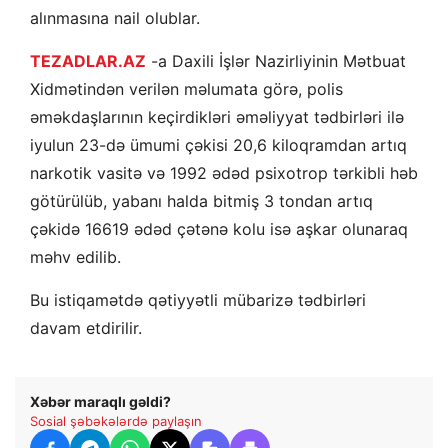
alınmasına nail olublar.
TEZADLAR.AZ
-a Daxili İşlər Nazirliyinin Mətbuat
Xidmətindən verilən məlumata görə, polis
əməkdaşlarının keçirdikləri əməliyyat tədbirləri ilə
iyulun 23-də ümumi çəkisi 20,6 kiloqramdan artıq
narkotik vasitə və 1992 ədəd psixotrop tərkibli həb
götürülüb, yabanı halda bitmiş 3 tondan artıq
çəkidə 16619 ədəd çətənə kolu isə aşkar olunaraq
məhv edilib.
Bu istiqamətdə qətiyyətli mübarizə tədbirləri
davam etdirilir.
Xəbər maraqlı gəldi?
Sosial şəbəkələrdə paylaşın