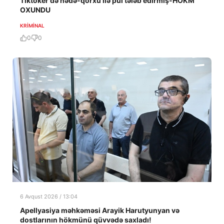
Tiktoker də hədə-qorxu ilə pul tələb edirmiş-HÖKM
OXUNDU
KRIMINAL
0
0
6 Avqust 2026 / 13:04
Apellyasiya məhkəməsi Arayik Harutyunyan və
dostlarının hökmünü qüvvədə saxladı!