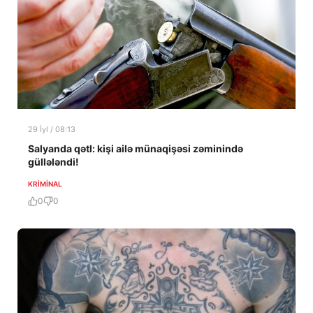
29 İyl / 08:13
Salyanda qətl: kişi ailə münaqişəsi zəminində
güllələndi!
KRIMINAL
0
0