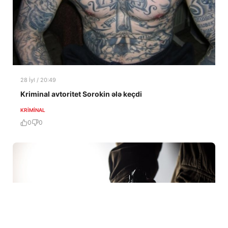
28 İyl / 20:49
Kriminal avtoritet Sorokin ələ keçdi
KRIMINAL
0
0