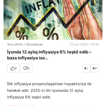
Ana səhifə
/
İqtisadiyyat
23 İyul 2025 / 14:44
İyunda 12 aylıq inflyasiya 6% təşkil edib –
baza inflyasiya isə…
0
0
A-
A+
İllik inflyasiya proqnozlaşdırılan trayektoriya ilə
hərəkət edir. 2025-ci ilin iyununda 12 aylıq
inflyasiya 6% təşkil edib.