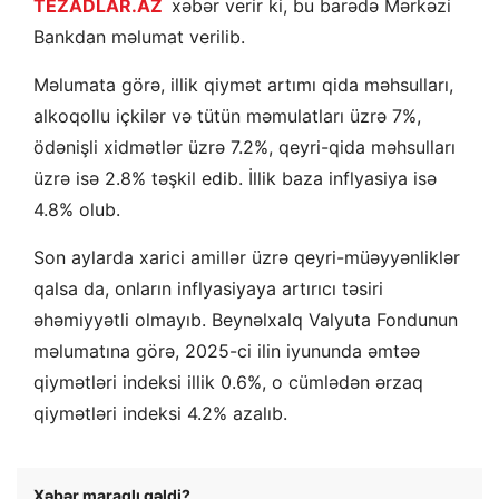
TEZADLAR.AZ
xəbər verir ki, bu barədə Mərkəzi
Bankdan məlumat verilib.
Məlumata görə, illik qiymət artımı qida məhsulları,
alkoqollu içkilər və tütün məmulatları üzrə 7%,
ödənişli xidmətlər üzrə 7.2%, qeyri-qida məhsulları
üzrə isə 2.8% təşkil edib. İllik baza inflyasiya isə
4.8% olub.
Son aylarda xarici amillər üzrə qeyri-müəyyənliklər
qalsa da, onların inflyasiyaya artırıcı təsiri
əhəmiyyətli olmayıb. Beynəlxalq Valyuta Fondunun
məlumatına görə, 2025-ci ilin iyununda əmtəə
qiymətləri indeksi illik 0.6%, o cümlədən ərzaq
qiymətləri indeksi 4.2% azalıb.
Xəbər maraqlı gəldi?