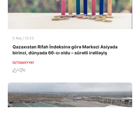
5 Avq / 12:23
Qazaxıstan Rifah İndeksinə görə Mərkəzi Asiyada
birinci, dünyada 66-cı oldu – sürətli irəliləyiş
İQTISADIYYAT
1
0