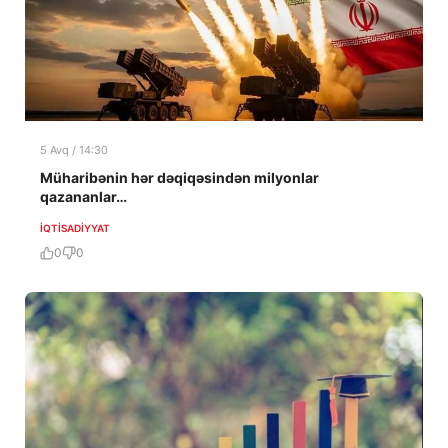
5 Avq / 14:30
Müharibənin hər dəqiqəsindən milyonlar
qazananlar…
İQTISADIYYAT
0
0