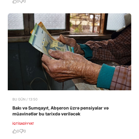
0
0
BU GÜN / 13:50
Bakı və Sumqayıt, Abşeron üzrə pensiyalar və
müavinətlər bu tarixdə veriləcək
İQTISADIYYAT
0
0