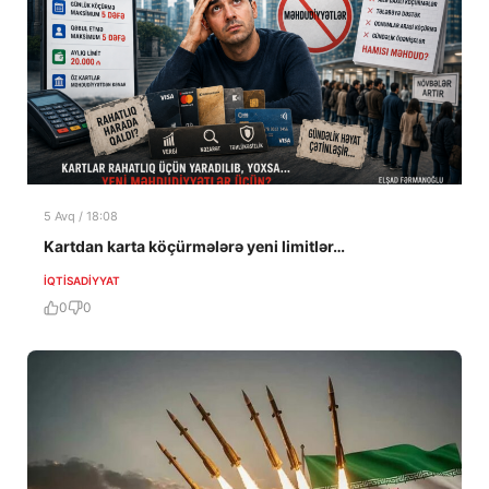
5 Avq / 18:08
Kartdan karta köçürmələrə yeni limitlər…
İQTISADIYYAT
0
0