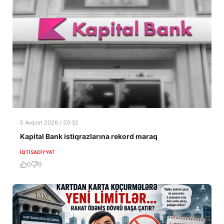
5 Avqust 2026 / 20:32
Kapital Bank istiqrazlarına rekord maraq
İQTISADIYYAT
0
0