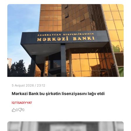
5 Avqust 2026 / 23:12
Mərkəzi Bank bu şirkətin lisenziyasını ləğv etdi
İQTISADIYYAT
0
0