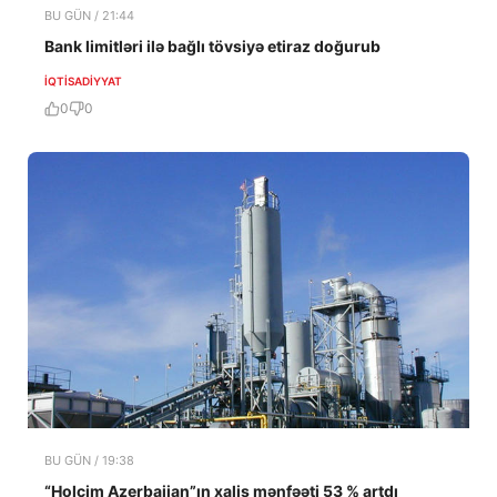
BU GÜN / 21:44
Bank limitləri ilə bağlı tövsiyə etiraz doğurub
İQTISADIYYAT
0
0
BU GÜN / 19:38
“Holcim Azerbaijan”ın xalis mənfəəti 53 % artdı