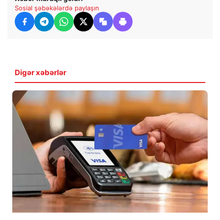
Sosial şəbəkələrdə paylaşın
Digər xəbərlər