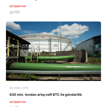
İQTISADIYYAT
0
0
BU GÜN / 14:15
630 mln. tondan artıq neft BTC ilə göndərilib
İQTISADIYYAT