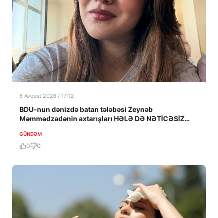
6 Avqust 2026 / 17:12
BDU-nun dənizdə batan tələbəsi Zeynəb
Məmmədzadənin axtarışları HƏLƏ DƏ NƏTİCƏSİZ
QALIB!
GÜNDƏM
0
0