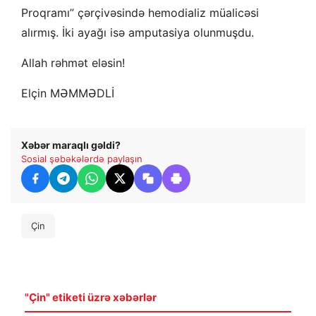
Proqramı” çərçivəsində hemodializ müalicəsi
alırmış. İki ayağı isə amputasiya olunmuşdu.
Allah rəhmət eləsin!
Elçin MƏMMƏDLİ
Xəbər maraqlı gəldi?
Sosial şəbəkələrdə paylaşın
Çin
"Çin" etiketi üzrə xəbərlər