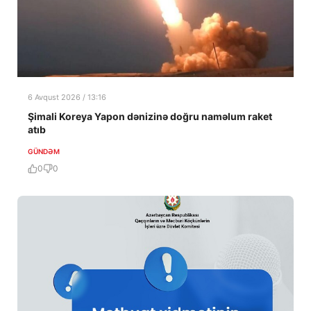
6 Avqust 2026 / 13:16
Şimali Koreya Yapon dənizinə doğru naməlum raket
atıb
GÜNDƏM
0
0