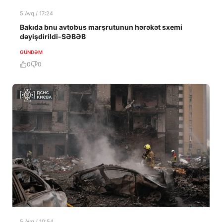
5 Avq / 17:24
Bakıda bnu avtobus marşrutunun hərəkət sxemi
dəyişdirildi-SƏBƏB
GÜNDƏM
0
0
5 Avq / 10:54