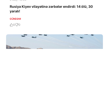
Rusiya Kiyev vilayətinə zərbələr endirdi: 14 ölü, 30
yaralı!
GÜNDƏM
0
0
5 Avq / 06:31
ABŞ Hörmüz boğazından minlərhlə gəminin