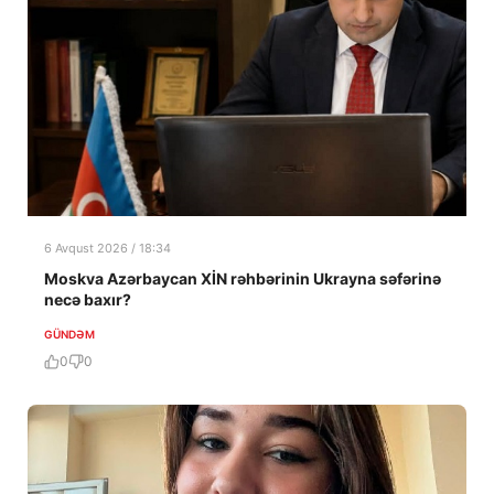
6 Avqust 2026 / 18:34
Moskva Azərbaycan XİN rəhbərinin Ukrayna səfərinə
necə baxır?
GÜNDƏM
0
0