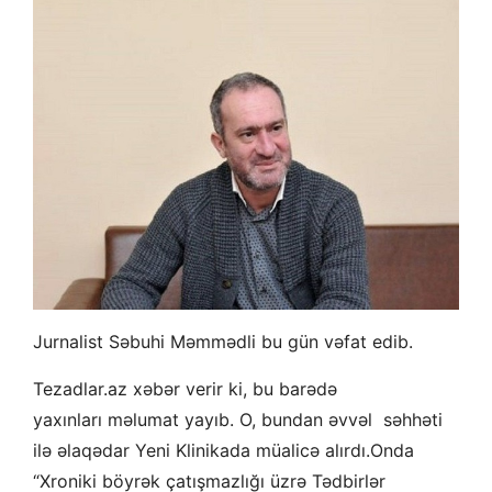
Jurnalist Səbuhi Məmmədli bu gün vəfat edib.
Tezadlar.az xəbər verir ki, bu barədə
yaxınları məlumat yayıb. O, bundan əvvəl səhhəti
ilə əlaqədar Yeni Klinikada müalicə alırdı.Onda
“Xroniki böyrək çatışmazlığı üzrə Tədbirlər