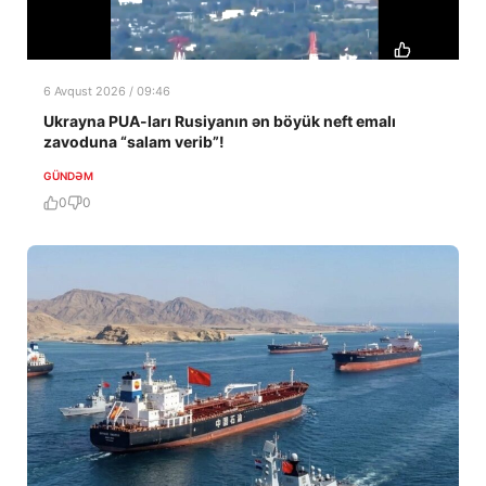
6 Avqust 2026 / 09:46
Ukrayna PUA-ları Rusiyanın ən böyük neft emalı
zavoduna “salam verib”!
GÜNDƏM
0
0