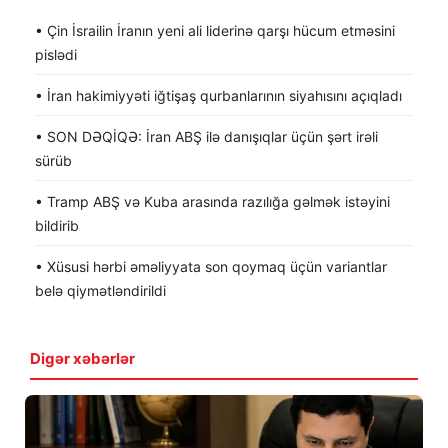
• Çin İsrailin İranın yeni ali liderinə qarşı hücum etməsini
pislədi
• İran hakimiyyəti iğtişaş qurbanlarının siyahısını açıqladı
• SON DƏQİQƏ: İran ABŞ ilə danışıqlar üçün şərt irəli
sürüb
• Tramp ABŞ və Kuba arasında razılığa gəlmək istəyini
bildirib
• Xüsusi hərbi əməliyyata son qoymaq üçün variantlar
belə qiymətləndirildi
Digər xəbərlər