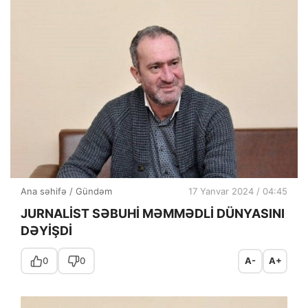
Ana səhifə
/
Gündəm
17 Yanvar 2024 / 04:45
JURNALİST SƏBUHİ MƏMMƏDLİ DÜNYASINI
DƏYİŞDİ
0
0
A-
A+