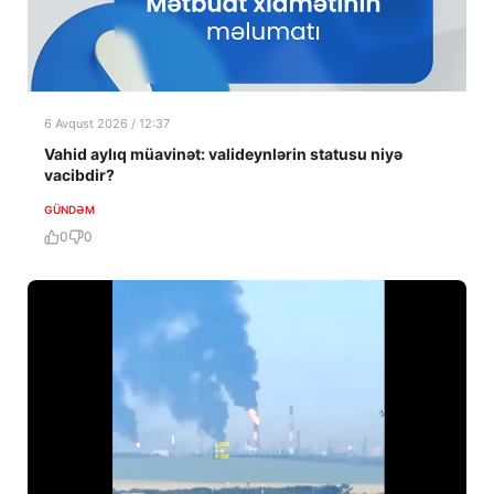
6 Avqust 2026 / 12:37
Vahid aylıq müavinət: valideynlərin statusu niyə
vacibdir?
GÜNDƏM
0
0