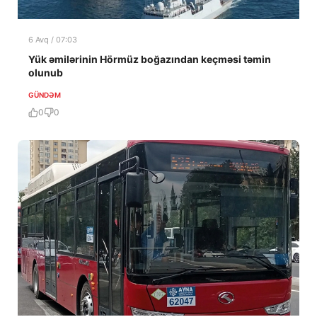
6 Avq / 07:03
Yük əmilərinin Hörmüz boğazından keçməsi təmin
olunub
GÜNDƏM
0
0