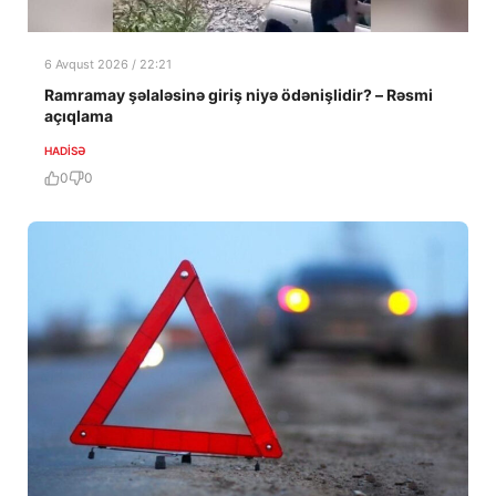
6 Avqust 2026 / 22:21
Ramramay şəlaləsinə giriş niyə ödənişlidir? – Rəsmi
açıqlama
HADISƏ
0
0