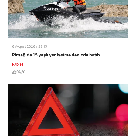
6 Avqust 2026 / 23:15
Pirşağıda 15 yaşlı yeniyetmə dənizdə batıb
HADISƏ
0
0