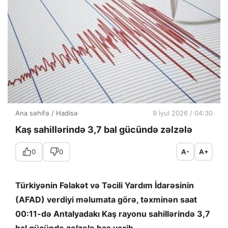
Ana səhifə
/
Hadisə
9 İyul 2026 / 04:30
Kaş sahillərində 3,7 bal gücündə zəlzələ
0
0
A-
A+
Türkiyənin Fəlakət və Təcili Yardım İdarəsinin
(AFAD) verdiyi məlumata görə, təxminən saat
00:11-də Antalyadakı Kaş rayonu sahillərində 3,7
bal gücündə zəlzələ baş verib.