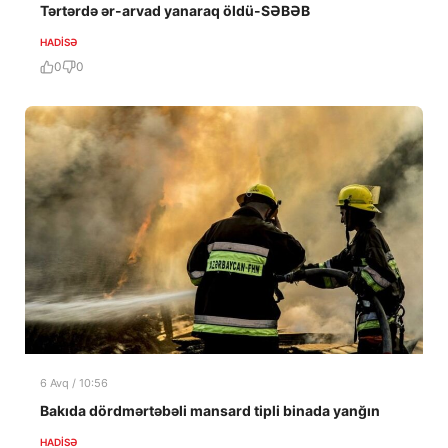
Tərtərdə ər-arvad yanaraq öldü-SƏBƏB
HADISƏ
0
0
6 Avq / 10:56
Bakıda dördmərtəbəli mansard tipli binada yanğın
HADISƏ