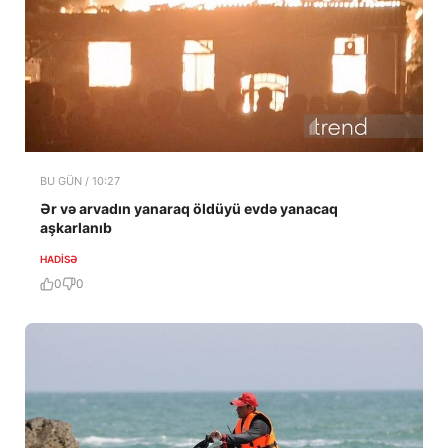
BU GÜN / 10:27
Ər və arvadın yanaraq öldüyü evdə yanacaq
aşkarlanıb
HADISƏ
0
0