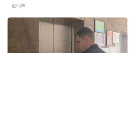
0
0
6 Avq / 10:45
Yaşayış binasında təhlükəsizlik tələblərinə cavab
verməyən liftlərin istismarı dayandırıldı – VİDEO
HADISƏ
0
0