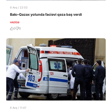
6 Avq / 22:03
Bakı–Qazax yolunda faciəvi qəza baş verdi
HADISƏ
0
0
6 Avq / 11:47