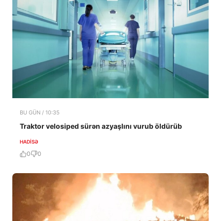
BU GÜN / 10:35
Traktor velosiped sürən azyaşlını vurub öldürüb
HADISƏ
0
0