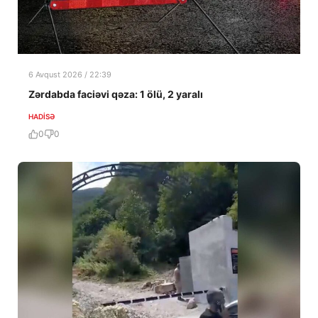
6 Avqust 2026 / 22:39
Zərdabda faciəvi qəza: 1 ölü, 2 yaralı
HADISƏ
0
0