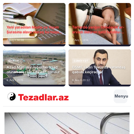
MEDİA
Yeni yaradılan Media və Yayım
Tərtərdə yanğın törədərək ər-
Şurasına əlavə olaraq bu hüquq
arvadı öldürən qatil tutuldu-
və vəzifələr də verilib
SON DƏQİQƏ
7 Avq • 14:38
7 Avq • 12:14
SIYASƏT
CƏMIYYƏT
Azad Məsiyev: İşğaldan azad
DSMF sədri Tovuzda vətəndaş
olunan ərazilər sıfırdan qurulur
qəbulu keçirəcək
6 Avq • 21:15
6 Avq • 20:32
Menyu