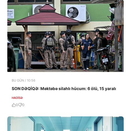
BU GÜN / 10:56
SON DƏQİQƏ: Məktəbə silahlı hücum: 6 ölü, 15 yaralı
HADISƏ
0
0