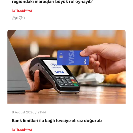
regiondakı maraqları böyük rol oynayıb”
İQTISADIYYAT
0
0
6 Avqust 2026 / 21:44
Bank limitləri ilə bağlı tövsiyə etiraz doğurub
İQTISADIYYAT