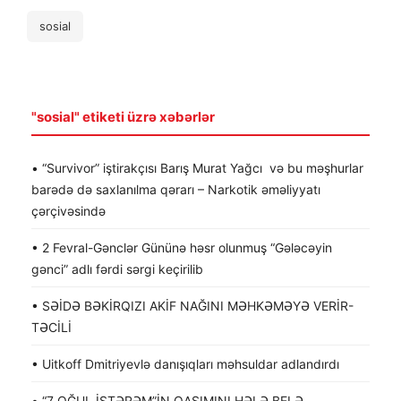
sosial
"sosial" etiketi üzrə xəbərlər
• “Survivor” iştirakçısı Barış Murat Yağcı və bu məşhurlar
barədə də saxlanılma qərarı – Narkotik əməliyyatı
çərçivəsində
• 2 Fevral-Gənclər Gününə həsr olunmuş “Gələcəyin
gənci” adlı fərdi sərgi keçirilib
• SƏİDƏ BƏKİRQIZI AKİF NAĞINI MƏHKƏMƏYƏ VERİR-
TƏCİLİ
• Uitkoff Dmitriyevlə danışıqları məhsuldar adlandırdı
• “7 OĞUL İSTƏRƏM”İN QASIMINI HƏLƏ BELƏ