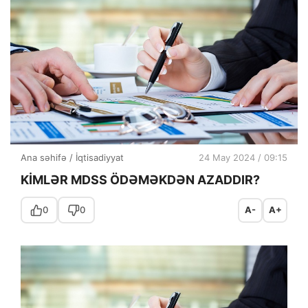
Ana səhifə
/
İqtisadiyyat
24 May 2024 / 09:15
KİMLƏR MDSS ÖDƏMƏKDƏN AZADDIR?
0
0
A-
A+