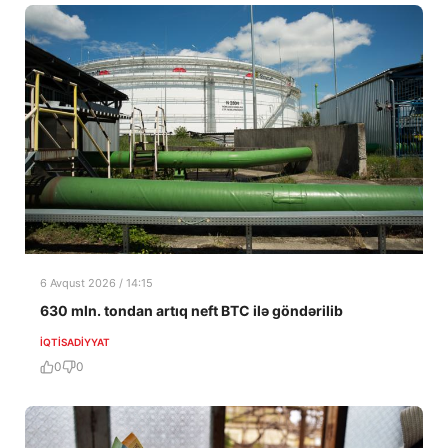
6 Avqust 2026 / 14:15
630 mln. tondan artıq neft BTC ilə göndərilib
İQTISADIYYAT
0
0