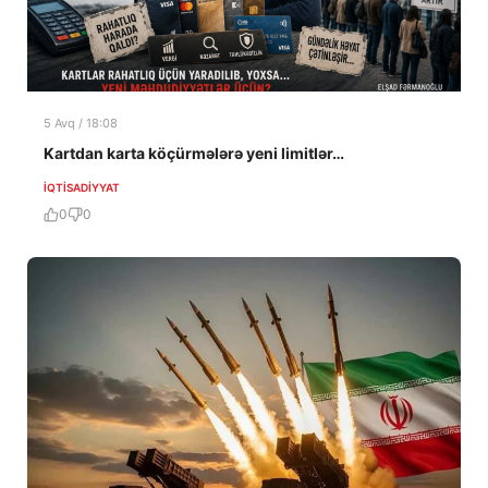
5 Avq / 18:08
Kartdan karta köçürmələrə yeni limitlər…
İQTISADIYYAT
0
0