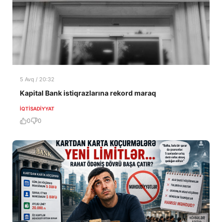
5 Avq / 20:32
Kapital Bank istiqrazlarına rekord maraq
İQTISADIYYAT
0
0