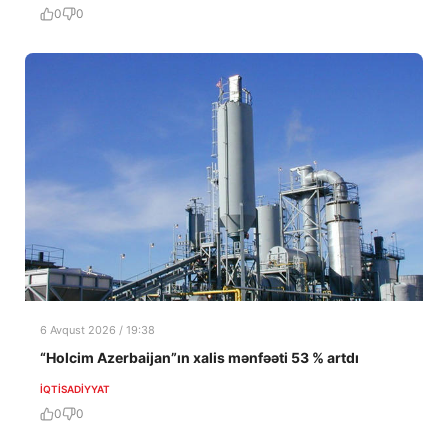
0
0
6 Avqust 2026 / 19:38
“Holcim Azerbaijan”ın xalis mənfəəti 53 % artdı
İQTISADIYYAT
0
0