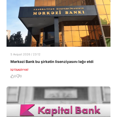
5 Avqust 2026 / 23:12
Mərkəzi Bank bu şirkətin lisenziyasını ləğv etdi
İQTISADIYYAT
0
0