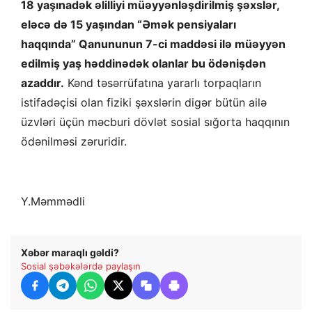
18 yaşınadək əlilliyi müəyyənləşdirilmiş şəxslər,
eləcə də 15 yaşından “Əmək pensiyaları
haqqında” Qanununun 7-ci maddəsi ilə müəyyən
edilmiş yaş həddinədək olanlar bu ödənişdən
azaddır.
Kənd təsərrüfatına yararlı torpaqların
istifadəçisi olan fiziki şəxslərin digər bütün ailə
üzvləri üçün məcburi dövlət sosial sığorta haqqının
ödənilməsi zəruridir.
Y.Məmmədli
Xəbər maraqlı gəldi?
Sosial şəbəkələrdə paylaşın