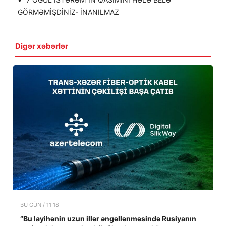
GÖRMƏMİŞDİNİZ- İNANILMAZ
Digər xəbərlər
BU GÜN / 11:18
“Bu layihənin uzun illər əngəllənməsində Rusiyanın