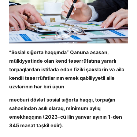
“Sosial sığorta haqqında” Qanuna əsasən,
mülkiyyətində olan kənd təsərrüfatına yararlı
torpaqlardan istifadə edən fiziki şəxslərin və ailə
kəndli təsərrüfatlarının əmək qabiliyyətli ailə
üzvlərinin hər biri üçün
məcburi dövlət sosial sığorta haqqı, torpağın
sahəsindən asılı olaraq, minimum aylıq
əməkhaqqına (2023-cü ilin yanvar ayının 1-dən
345 manat təşkil edir).