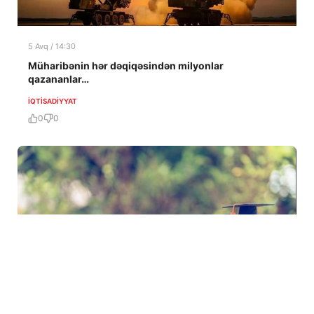
5 Avq / 14:30
Müharibənin hər dəqiqəsindən milyonlar
qazananlar…
İQTISADIYYAT
0
0