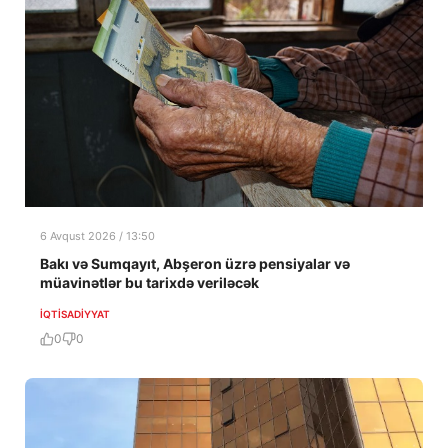
6 Avqust 2026 / 13:50
Bakı və Sumqayıt, Abşeron üzrə pensiyalar və
müavinətlər bu tarixdə veriləcək
İQTISADIYYAT
0
0