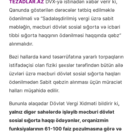
TEZADLAR.AZ
DVX-yə istinadən xəbər verir ki,
Qanunda göstərilən dərəcələr tətbiq edilməklə
ödənilməli və “Sadələşdirilmiş vergi üzrə sabit
məbləğin, məcburi dövlət sosial sığorta və icbari
tibbi sığorta haqqının ödənilməsi haqqında qəbz”
alınmalıdır.
Bəzi hallarda kənd təsərrüfatına yararlı torpaqların
istifadəçisi olan fiziki şəxslər tərəfindən bütün ailə
üzvləri üzrə məcburi dövlət sosial sığorta haqları
ödənilmədən Sabit qəbzin alınması üçün müraciət
halları müşahidə edilir.
Bununla əlaqədar Dövlət Vergi Xidməti bildirir ki
,
yalnız digər sahələrdə işləyib məcburi dövlət
sosial sığorta haqqı ödəyənlər, orqanizmin
funksiyalarının 61-100 faiz pozulmasına görə və