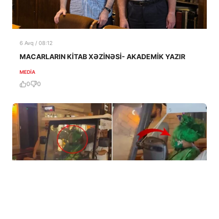
6 Avq / 08:12
MACARLARIN KİTAB XƏZİNƏSİ- AKADEMİK YAZIR
MEDİA
0
0