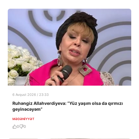
6 Avqust 2026 / 23:33
Ruhəngiz Allahverdiyeva: “Yüz yaşım olsa da qırmızı
geyinəcəyəm”
MƏDƏNIYYƏT
0
0