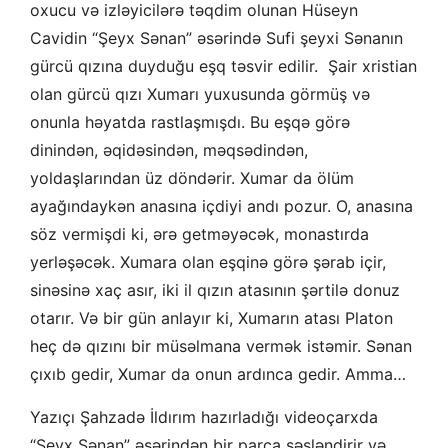
oxucu və izləyicilərə təqdim olunan Hüseyn
Cavidin “Şeyx Sənan” əsərində Sufi şeyxi Sənanın
gürcü qızına duyduğu eşq təsvir edilir. Şair xristian
olan gürcü qızı Xumarı yuxusunda görmüş və
onunla həyatda rastlaşmışdı. Bu eşqə görə
dinindən, əqidəsindən, məqsədindən,
yoldaşlarından üz döndərir. Xumar da ölüm
ayağındaykən anasına içdiyi andı pozur. O, anasına
söz vermişdi ki, ərə getməyəcək, monastırda
yerləşəcək. Xumara olan eşqinə görə şərab içir,
sinəsinə xaç asır, iki il qızın atasının şərtilə donuz
otarır. Və bir gün anlayır ki, Xumarın atası Platon
heç də qızını bir müsəlmana vermək istəmir. Sənan
çıxıb gedir, Xumar da onun ardınca gedir. Amma…
Yazıçı Şahzadə İldırım hazırladığı videoçarxda
“Şeyx Sənan” əsərindən bir parça səsləndirir və