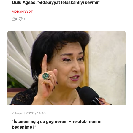
Qulu Ağsəs: “Ədəbiyyat tələskənliyi sevmir”
MƏDƏNIYYƏT
0
0
7 Avqust 2026 / 14:43
“İstəsəm açıq da geyinərəm – nə olub mənim
bədənimə?”