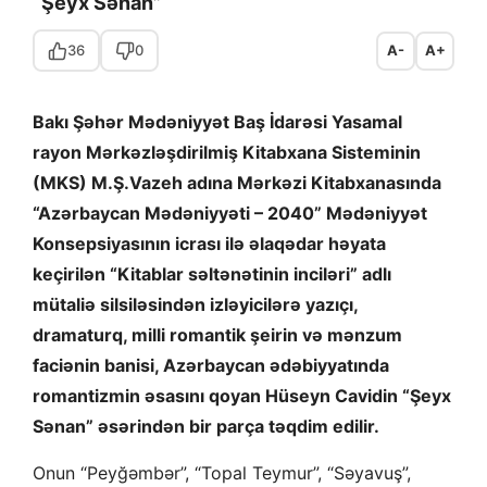
“Şeyx Sənan”
36
0
A-
A+
Bakı Şəhər Mədəniyyət Baş İdarəsi Yasamal
rayon Mərkəzləşdirilmiş Kitabxana Sisteminin
(MKS) M.Ş.Vazeh adına Mərkəzi Kitabxanasında
“Azərbaycan Mədəniyyəti – 2040” Mədəniyyət
Konsepsiyasının icrası ilə əlaqədar həyata
keçirilən “Kitablar səltənətinin inciləri” adlı
mütaliə silsiləsindən izləyicilərə yazıçı,
dramaturq, milli romantik şeirin və mənzum
faciənin banisi, Azərbaycan ədəbiyyatında
romantizmin əsasını qoyan Hüseyn Cavidin “Şeyx
Sənan” əsərindən bir parça təqdim edilir.
Onun “Peyğəmbər”, “Topal Teymur”, “Səyavuş”,