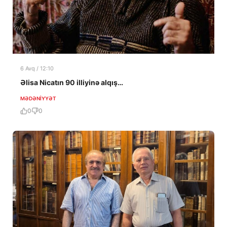
6 Avq / 12:10
Əlisa Nicatın 90 illiyinə alqış…
MƏDƏNIYYƏT
0
0