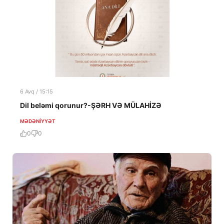
6 Avq / 15:15
Dil beləmi qorunur?-ŞƏRH VƏ MÜLAHİZƏ
MƏDƏNIYYƏT
0
0