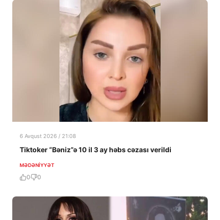
6 Avqust 2026 / 21:08
Tiktoker “Bəniz”ə 10 il 3 ay həbs cəzası verildi
MƏDƏNIYYƏT
0
0