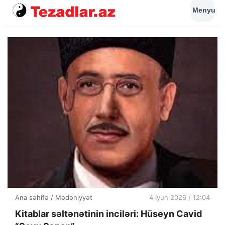
Menyu
Ana səhifə
/
Mədəniyyət
4 İyun 2026 / 12:04
Kitablar səltənətinin inciləri: Hüseyn Cavid