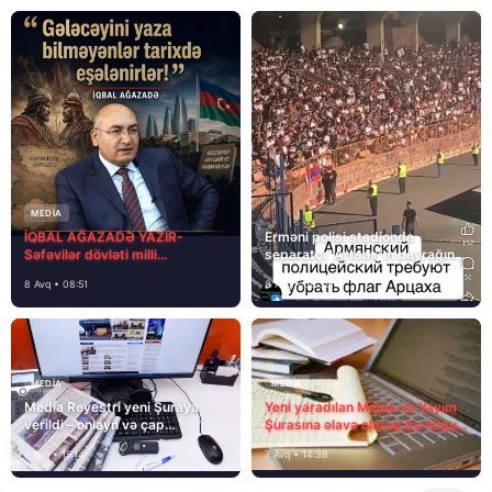
MEDİA
İQBAL AĞAZADƏ YAZIR-
Erməni polisi stadionda
Səfəvilər dövləti milli
separatçı “Artsax”ın bayrağını
dövlətdirmi?
müsadirə etdi və…
8 Avq • 08:51
8 Avq • 08:39
MEDİA
MEDİA
Media Reyestri yeni Şuraya
Yeni yaradılan Media və Yayım
verildi – onlayn və çap
Şurasına əlavə olaraq bu hüquq
mediasını nə gözləyir?
və vəzifələr də verilib
7 Avq • 15:14
7 Avq • 14:38