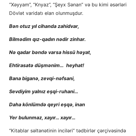
“Xəyyam”, “Knyaz”, “Şeyx Sənan” və bu kimi əsərləri
Dövlət varidatı elan olunmuşdur.
Bən otuz yıl cihanda zahidvar
,
Bilmədim qız-qadın nədir zinhar.
Nə qadar bəndə varsa hissü həyat,
Ehtirasatə düşmənim… heyhat!
Bana biganə, zevqi-nəfsani,
Sevdiyim yalnız eşqi-ruhani…
Daha könlümdə qeyri eşqə, inan
Yer bulunmaz, xayır… xayır…
“Kitablar səltənətinin inciləri” tədbirlər çərçivəsində