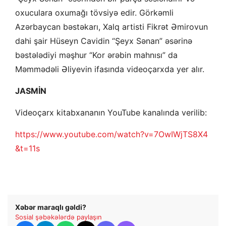
oxuculara oxumağı tövsiyə edir. Görkəmli
Azərbaycan bəstəkarı, Xalq artisti Fikrət Əmirovun
dahi şair Hüseyn Cavidin “Şeyx Sənan” əsərinə
bəstələdiyi məşhur “Kor ərəbin mahnısı” da
Məmmədəli Əliyevin ifasında videoçarxda yer alır.
JASMİN
Videoçarx kitabxananın YouTube kanalında verilib:
https://www.youtube.com/watch?v=7OwIWjTS8X4
&t=11s
Xəbər maraqlı gəldi?
Sosial şəbəkələrdə paylaşın