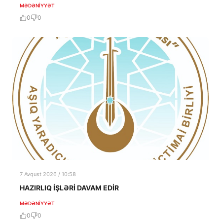
MƏDƏNIYYƏT
0
0
7 Avqust 2026 / 10:58
HAZIRLIQ İŞLƏRİ DAVAM EDİR
MƏDƏNIYYƏT
0
0