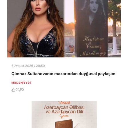
6 Avqust 2026 / 20:50
Çimnaz Sultanovanın məzarından duyğusal paylaşım
MƏDƏNIYYƏT
0
0