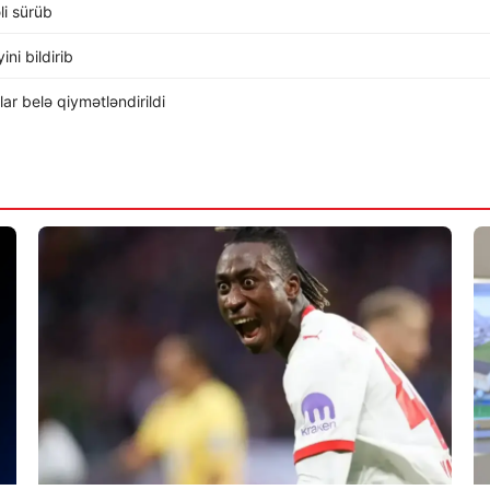
li sürüb
ni bildirib
r belə qiymətləndirildi