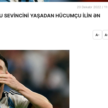
20 Dekabr 2022 / 11
 SEVİNCİNİ YAŞADAN HÜCUMÇU İLİN ƏN
A-
A