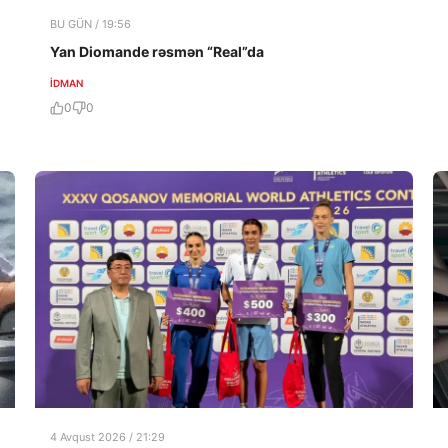
BU GÜN / 19:56
Yan Diomande rəsmən “Real”da
İDMAN
0
0
4 Avqust 2026 / 21:29