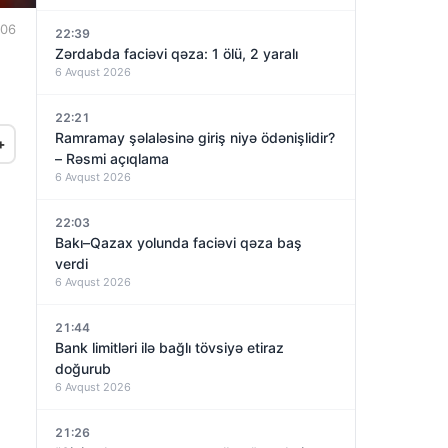
:06
22:39
Zərdabda faciəvi qəza: 1 ölü, 2 yaralı
6 Avqust 2026
22:21
Ramramay şəlaləsinə giriş niyə ödənişlidir?
+
– Rəsmi açıqlama
6 Avqust 2026
22:03
Bakı–Qazax yolunda faciəvi qəza baş
verdi
6 Avqust 2026
21:44
Bank limitləri ilə bağlı tövsiyə etiraz
doğurub
6 Avqust 2026
21:26