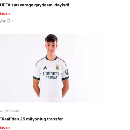
UEFA sarı vərəqə qaydasını dəyişdi
İDMAN
0
0
31 İyl / 21:49
“Real”dan 25 milyonluq transfer
İDMAN