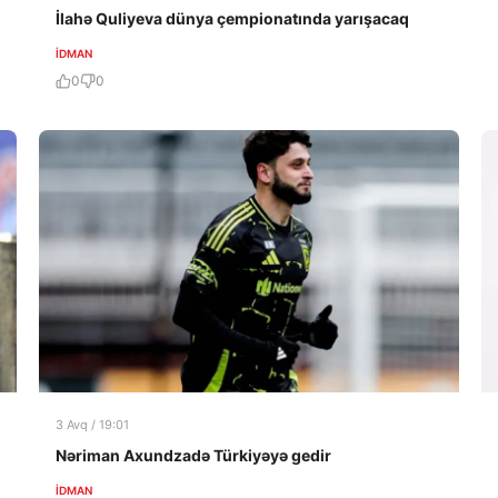
İlahə Quliyeva dünya çempionatında yarışacaq
İDMAN
0
0
3 Avq / 19:01
Nəriman Axundzadə Türkiyəyə gedir
İDMAN