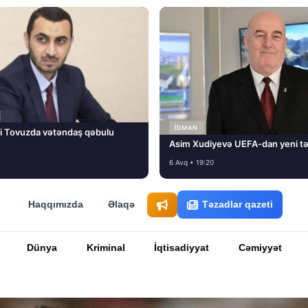
İDMAN
i Tovuzda vətəndaş qəbulu
Asim Xudiyevə UEFA-dan yeni tə
6 Avq • 19:20
Haqqımızda
Əlaqə
Təzadlar qazeti
Dünya
Kriminal
İqtisadiyyat
Cəmiyyət