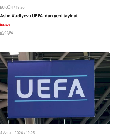
BU GÜN / 19:20
Asim Xudiyevə UEFA-dan yeni təyinat
İDMAN
0
0
4 Avqust 2026 / 19:05