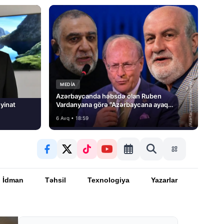
MEDİA
Azərbaycanda həbsdə olan Ruben
yinat
Vardanyana görə “Azərbaycana ayaq
basmayacağını” dedi və…
6 Avq • 18:59
İdman
Təhsil
Texnologiya
Yazarlar