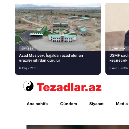
SIYASƏT
CƏMIYYƏT
Azad Məsiyev: İşğaldan azad olunan
DSMF sədr
ərazilər sıfırdan qurulur
keçirəcək
6 Avq • 21:15
6 Avq • 20:32
Ana səhifə
Gündəm
Siyasət
Media