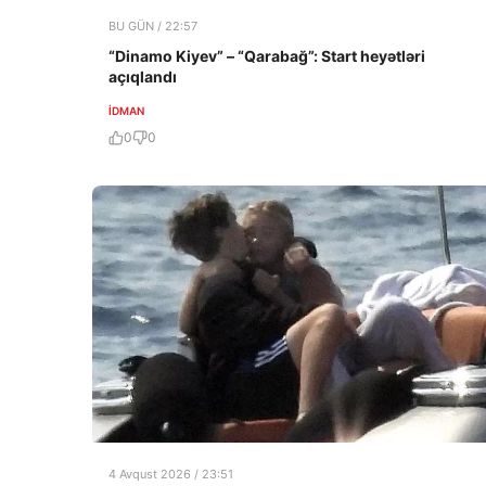
BU GÜN / 22:57
“Dinamo Kiyev” – “Qarabağ”: Start heyətləri
açıqlandı
İDMAN
0
0
4 Avqust 2026 / 23:51