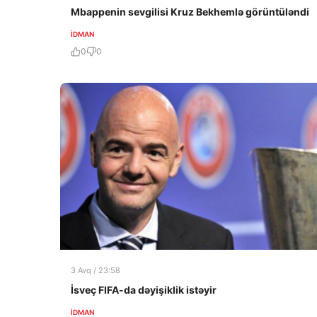
Mbappenin sevgilisi Kruz Bekhemlə görüntüləndi
İDMAN
0
0
3 Avq / 23:58
İsveç FIFA-da dəyişiklik istəyir
İDMAN