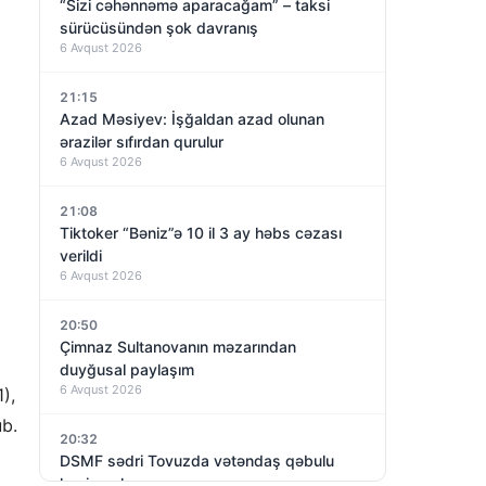
“Sizi cəhənnəmə aparacağam” – taksi
sürücüsündən şok davranış
6 Avqust 2026
21:15
Azad Məsiyev: İşğaldan azad olunan
ərazilər sıfırdan qurulur
6 Avqust 2026
21:08
Tiktoker “Bəniz”ə 10 il 3 ay həbs cəzası
verildi
6 Avqust 2026
20:50
Çimnaz Sultanovanın məzarından
duyğusal paylaşım
6 Avqust 2026
),
ub.
20:32
DSMF sədri Tovuzda vətəndaş qəbulu
keçirəcək