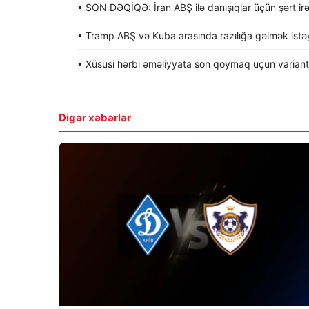
• SON DƏQİQƏ: İran ABŞ ilə danışıqlar üçün şərt irə
• Tramp ABŞ və Kuba arasında razılığa gəlmək istəyi
• Xüsusi hərbi əməliyyata son qoymaq üçün variantla
Digər xəbərlər