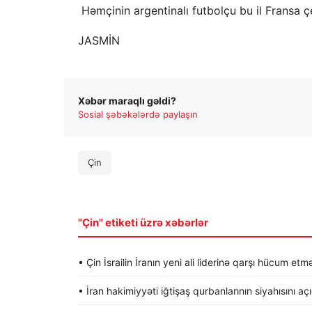
Həmçinin argentinalı futbolçu bu il Fransa
JASMİN
Xəbər maraqlı gəldi?
Sosial şəbəkələrdə paylaşın
Çin
"Çin" etiketi üzrə xəbərlər
• Çin İsrailin İranın yeni ali liderinə qarşı hücum etmə
• İran hakimiyyəti iğtişaş qurbanlarının siyahısını aç