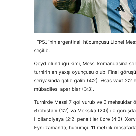
“PSJ”nin argentinalı hücumçusu Lionel Messi
seçilib.
Qeyd olunduğu kimi, Messi komandasına son 
turnirin ən yaxşı oyunçusu olub. Final görüş
seriyasında qalib gəlib (4:2). Əsas vaxt 2:2
mübadiləsi aparıblar (3:3).
Turnirdə Messi 7 qol vurub və 3 məhsuldar 
Ərəbistanı (1:2) və Meksika (2:0) ilə görüşdə
Hollandiyaya (2:2, penaltilər üzrə (4:3), Xorv
Eyni zamanda, hücumçu 11 metrlik məsafədə