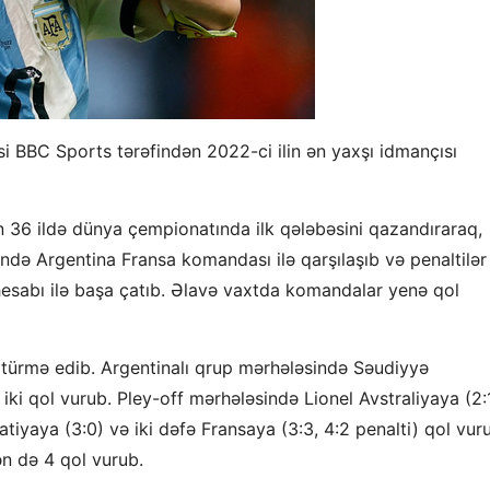
 BBC Sports tərəfindən 2022-ci ilin ən yaxşı idmançısı
36 ildə dünya çempionatında ilk qələbəsini qazandıraraq,
ündə Argentina Fransa komandası ilə qarşılaşıb və penaltilər
 hesabı ilə başa çatıb. Əlavə vaxtda komandalar yenə qol
ötürmə edib. Argentinalı qrup mərhələsində Səudiyyə
 iki qol vurub. Pley-off mərhələsində Lionel Avstraliyaya (2:1
atiyaya (3:0) və iki dəfə Fransaya (3:3, 4:2 penalti) qol vur
n də 4 qol vurub.