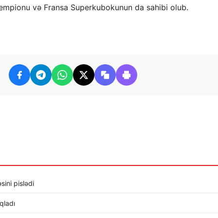
 çempionu və Fransa Superkubokunun da sahibi olub.
sini pislədi
ıqladı