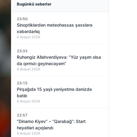
Bugünkü xəbərlər
23:50
Sinoptiklərdən meteohəssas şəxslərə
xəbərdarlıq
6 Avqust 2026
23:33
Ruhəngiz Allahverdiyeva: “Yüz yaşım olsa
da qırmızı geyinəcəyəm”
6 Avqust 2026
23:15
Pirşağıda 15 yaşlı yeniyetmə dənizdə
batıb
6 Avqust 2026
22:57
“Dinamo Kiyev” – “Qarabağ”: Start
heyətləri açıqlandı
6 Avqust 2026