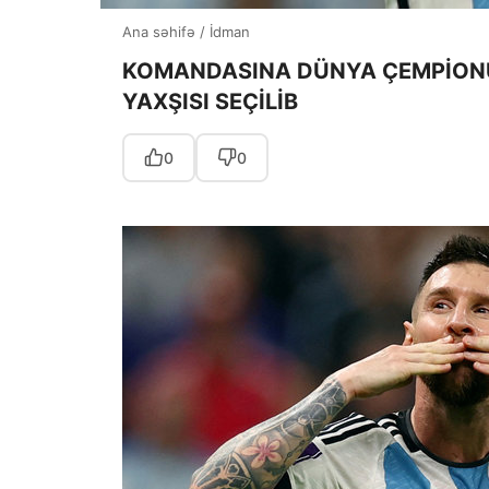
Ana səhifə
/
İdman
KOMANDASINA DÜNYA ÇEMPİONU
YAXŞISI SEÇİLİB
0
0