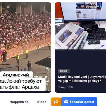
MEDİA
si stadionda separatçı “Artsax”ın
Media Reyestri yeni Şuraya verild
müsadirə etdi və…
və çap mediasını nə gözləyir?
7 Avq • 15:14
Haqqımızda
Əlaqə
Təzadlar qazeti