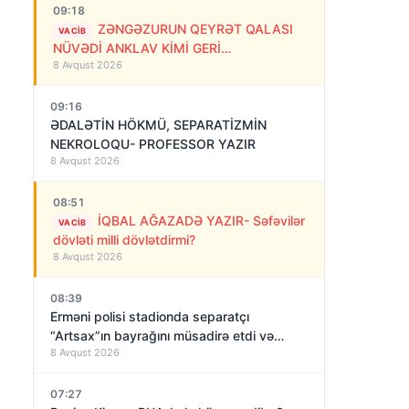
09:18
ZƏNGƏZURUN QEYRƏT QALASI
VACIB
NÜVƏDİ ANKLAV KİMİ GERİ
8 Avqust 2026
QAYTARILMALIDIR!
09:16
ƏDALƏTİN HÖKMÜ, SEPARATİZMİN
NEKROLOQU- PROFESSOR YAZIR
8 Avqust 2026
08:51
İQBAL AĞAZADƏ YAZIR- Səfəvilər
VACIB
dövləti milli dövlətdirmi?
8 Avqust 2026
08:39
Erməni polisi stadionda separatçı
“Artsax”ın bayrağını müsadirə etdi və…
8 Avqust 2026
07:27