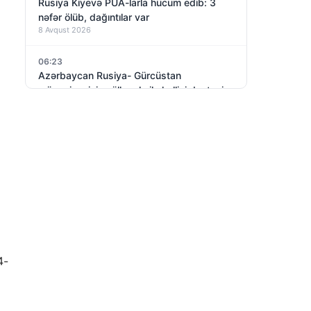
Rusiya Kiyevə PUA-larla hücum edib: 3
nəfər ölüb, dağıntılar var
8 Avqust 2026
06:23
Azərbaycan Rusiya- Gürcüstan
münaqişəsinin sülh yolu ilə həllini dəstəyir
8 Avqust 2026
4-