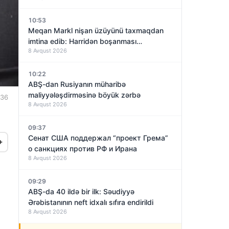
10:53
Meqan Markl nişan üzüyünü taxmaqdan
imtina edib: Harridən boşanması
8 Avqust 2026
yaxınlaşırmı?
10:22
ABŞ-dan Rusiyanın müharibə
maliyyələşdirməsinə böyük zərbə
:36
8 Avqust 2026
09:37
Сенат США поддержал “проект Грема”
+
о санкциях против РФ и Ирана
8 Avqust 2026
09:29
ABŞ-da 40 ildə bir ilk: Səudiyyə
Ərəbistanının neft idxalı sıfıra endirildi
8 Avqust 2026