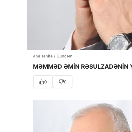
Ana səhifə
/
Gündəm
MƏMMƏD ƏMİN RƏSULZADƏNİN YU
0
0