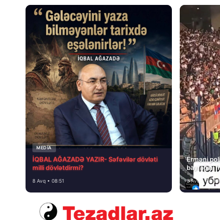
MEDİA
İQBAL AĞAZADƏ YAZIR- Səfəvilər dövləti
Erməni poli
milli dövlətdirmi?
bayrağını 
8 Avq • 08:51
8 Avq • 08:39