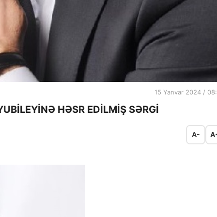
15 Yanvar 2024 / 08
BİLEYİNƏ HƏSR EDİLMİŞ SƏRGİ
A-
A