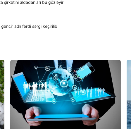
rta şirkətini aldadanları bu gözləyir
nci” adlı fərdi sərgi keçirilib