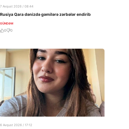
7 Avqust 2026 / 08:44
Rusiya Qara dənizdə gəmilərə zərbələr endirib
GÜNDƏM
0
0
6 Avqust 2026 / 17:12