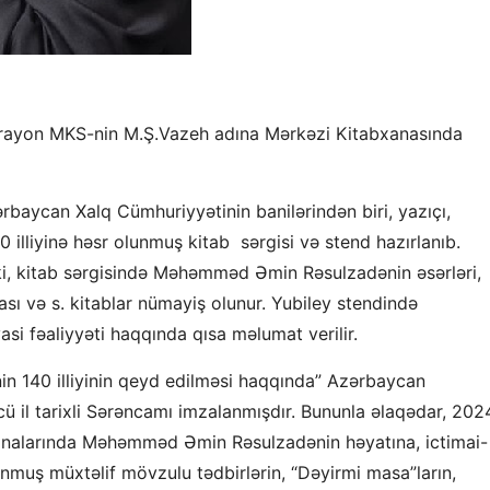
 rayon MKS-nin M.Ş.Vazeh adına Mərkəzi Kitabxanasında
ərbaycan Xalq Cümhuriyyətinin banilərindən biri, yazıçı,
liyinə həsr olunmuş kitab sərgisi və stend hazırlanıb.
 ki, kitab sərgisində Məhəmməd Əmin Rəsulzadənin əsərləri,
ı və s. kitablar nümayiş olunur. Yubiley stendində
asi fəaliyyəti haqqında qısa məlumat verilir.
 140 illiyinin qeyd edilməsi haqqında” Azərbaycan
ü il tarixli Sərəncamı imzalanmışdır. Bununla əlaqədar, 202
analarında Məhəmməd Əmin Rəsulzadənin həyatına, ictimai-
lunmuş müxtəlif mövzulu tədbirlərin, “Dəyirmi masa”ların,