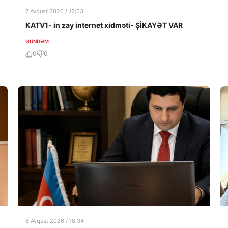
7 Avqust 2026 / 12:53
KATV1- in zay internet xidməti- ŞİKAYƏT VAR
GÜNDƏM
0
0
6 Avqust 2026 / 18:34