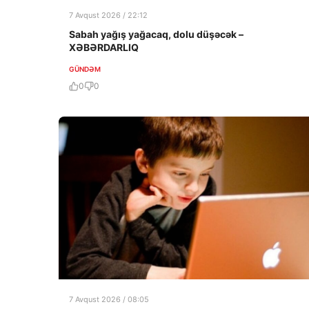
7 Avqust 2026 / 22:12
Sabah yağış yağacaq, dolu düşəcək –
XƏBƏRDARLIQ
GÜNDƏM
0
0
7 Avqust 2026 / 08:05