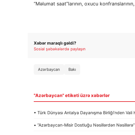
“Məlumat saat”larının, oxucu konfranslarının
Xəbər maraqlı gəldi?
Sosial şəbəkələrdə paylaşın
Azərbaycan
Bakı
"Azərbaycan" etiketi üzrə xəbərlər
• Türk Dünyası Antalya Dayanışma Birliği’nden Va
• “Azərbaycan-Misir Dostluğu Nəsillərdən Nəsillərə” a