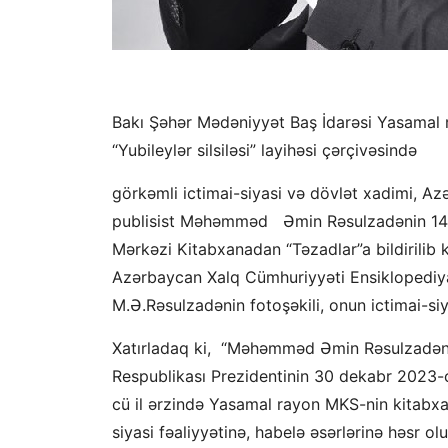
Bakı Şəhər Mədəniyyət Baş İdarəsi Yasamal
“Yubileylər silsiləsi” layihəsi çərçivəsində
görkəmli ictimai-siyasi və dövlət xadimi, Az
publisist Məhəmməd Əmin Rəsulzadənin 140 il
Mərkəzi Kitabxanadan “Təzadlar”a bildirilib
Azərbaycan Xalq Cümhuriyyəti Ensiklopediyas
M.Ə.Rəsulzadənin fotoşəkili, onun ictimai-siy
Xatırladaq ki, “Məhəmməd Əmin Rəsulzadənin
Respublikası Prezidentinin 30 dekabr 2023-c
cü il ərzində Yasamal rayon MKS-nin kitabx
siyasi fəaliyyətinə, habelə əsərlərinə həsr o