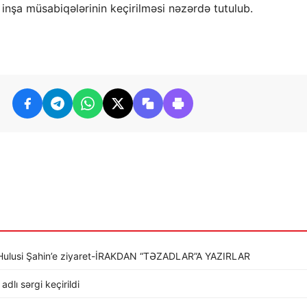
, inşa müsabiqələrinin keçirilməsi nəzərdə tutulub.
li Hulusi Şahin’e ziyaret-İRAKDAN “TƏZADLAR”A YAZIRLAR
dlı sərgi keçirildi