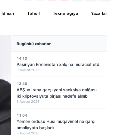
İdman
Təhsil
Texnologiya
Yazarlar
Bugünkü xəbərlər
14:10
Paşinyan Ermənistan xalqına müraciət etdi
8 Avqust 2026
13:46
ABŞ-ın İrana qarşı yeni sanksiya dalğası:
İki kriptovalyuta birjası hədəfə alınıb
8 Avqust 2026
11:04
Yəmən ordusu Husi müqavimətinə qarşı
əməliyyata başladı
8 Avqust 2026