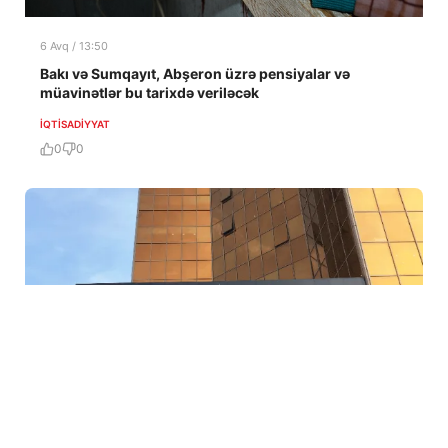
6 Avq / 13:50
Bakı və Sumqayıt, Abşeron üzrə pensiyalar və
müavinətlər bu tarixdə veriləcək
İQTISADIYYAT
0
0