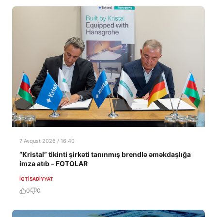
7 Avqust 2026 / 16:40
“Kristal” tikinti şirkəti tanınmış brendlə əməkdaşlığa
imza atıb – FOTOLAR
İQTISADIYYAT
0
0