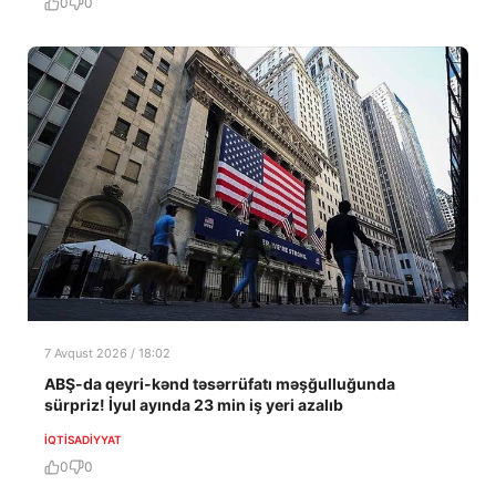
0
0
7 Avqust 2026 / 18:02
ABŞ-da qeyri-kənd təsərrüfatı məşğulluğunda
sürpriz! İyul ayında 23 min iş yeri azalıb
İQTISADIYYAT
0
0