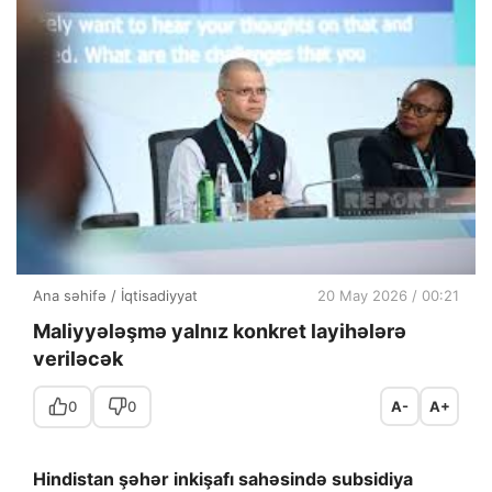
Ana səhifə
/
İqtisadiyyat
20 May 2026 / 00:21
Maliyyələşmə yalnız konkret layihələrə
veriləcək
0
0
A-
A+
Hindistan şəhər inkişafı sahəsində subsidiya