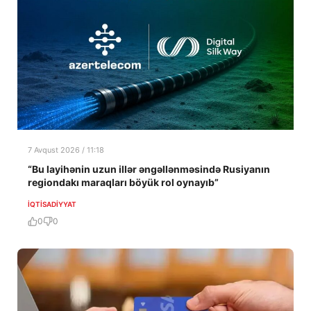
7 Avqust 2026 / 11:18
“Bu layihənin uzun illər əngəllənməsində Rusiyanın
regiondakı maraqları böyük rol oynayıb”
İQTISADIYYAT
0
0