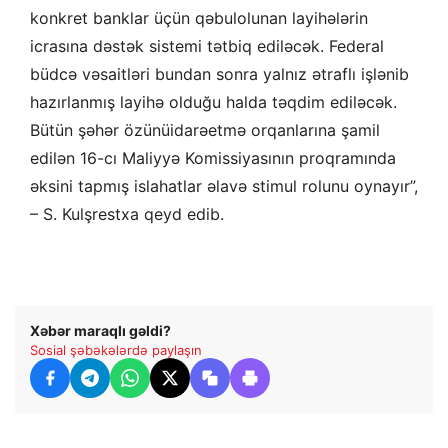
konkret banklar üçün qəbulolunan layihələrin
icrasına dəstək sistemi tətbiq ediləcək. Federal
büdcə vəsaitləri bundan sonra yalnız ətraflı işlənib
hazırlanmış layihə olduğu halda təqdim ediləcək.
Bütün şəhər özünüidarəetmə orqanlarına şamil
edilən 16-cı Maliyyə Komissiyasının proqramında
əksini tapmış islahatlar əlavə stimul rolunu oynayır”,
– S. Kulşrestxa qeyd edib.
Xəbər maraqlı gəldi?
Sosial şəbəkələrdə paylaşın