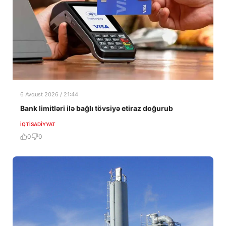
6 Avqust 2026 / 21:44
Bank limitləri ilə bağlı tövsiyə etiraz doğurub
İQTISADIYYAT
0
0