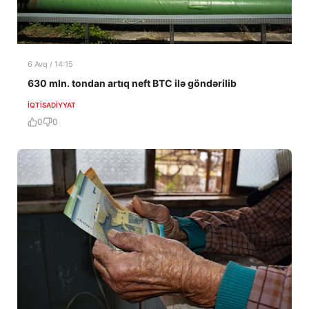
6 Avq / 14:15
630 mln. tondan artıq neft BTC ilə göndərilib
İQTISADIYYAT
0
0