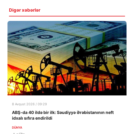
Digər xəbərlər
8 Avqust 2026 / 09:29
ABŞ-da 40 ildə bir ilk: Səudiyyə Ərəbistanının neft
idxalı sıfıra endirildi
DÜNYA