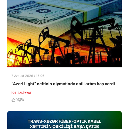
7 Avqust 2026 / 15:06
“Azeri Light” neftinin qiymətində qəfil artım baş verdi
İQTISADIYYAT
0
0