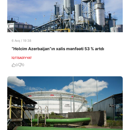
6 Avq / 19:38
“Holcim Azerbaijan”ın xalis mənfəəti 53 % artdı
İQTISADIYYAT
0
0