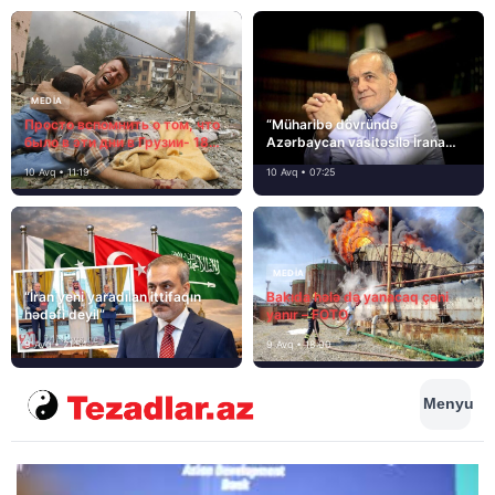
MEDİA
Просто вспомнить о том, что
“Müharibə dövründə
было в эти дни в Грузии- 18
Azərbaycan vasitəsilə İrana
лет назад, 8 августа 2008
yardım və dəstək göstərilib”
10 Avq • 11:19
10 Avq • 07:25
года…
MEDİA
“İran yeni yaradılan ittifaqın
Bakıda hələ də yanacaq çəni
hədəfi deyil”
yanır – FOTO
9 Avq • 21:54
9 Avq • 18:00
Menyu