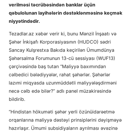
verilməsi təcrübəsindən banklar üçün
qəbulolunan layihələrin dəstəklənməsinə keçmək
niyyətindədir.
Tezadlar.az xəbər verir ki, bunu Mənzil İnşaatı və
Şəhər İnkişafı Korporasiyasının (HUDCO) sədri
Sancay Kulşrestxa Bakıda keçirilən Ümumdünya
Şəhərsalma Forumunun 13-cü sessiyası (WUF13)
çərçivəsində baş tutan “Maliyyə baxımından
cəlbedici bələdiyyələr, rahat şəhərlər. Şəhərlər
lazımi miqyasda uzunmüddətli maliyyələşdirməni
necə cəlb edə bilər?” adlı panel müzakirəsində
bildirib.
“Hindistan hökuməti şəhər yerli özünüidarəetmə
orqanlarına maliyyə dəstəyi prinsiplərini dəyişməyə
hazırlaşır. Ümumi subsidiyaların ayrılması əvəzinə