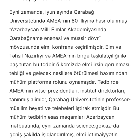
Eyni zamanda, iyun ayında Qarabağ
Universitetində AMEA-nın 80 illiyinə həsr olunmuş
“Azərbaycan Milli Elmlər Akademiyasında
Qarabağnamə ənənəsi və müasir dövr”
mövzusunda elmi konfrans keçirilmişdir. Elm və
Təhsil Nazirliyi və AMEA-nın birgə təşkilatçılığı ilə
baş tutan bu tədbir ölkəmizdə elmi irsin qorunması,
təbliği və gələcək nəsillərə ötürülməsi baxımından
mühüm platforma rolunu oynamışdır. Tədbirdə
AMEA-nın vitse-prezidentləri, institut direktorları,
tanınmış alimlər, Qarabağ Universitetinin professor-
müəllim heyəti və tələbələri iştirak etmişdir. Bu
mühüm tədbirin əsas məqamları Azərbaycan
mətbuatında, eyni zamanda science.gov.az-da
geniş şəkildə işıqlandırılmış, elmi ictimaiyyətin