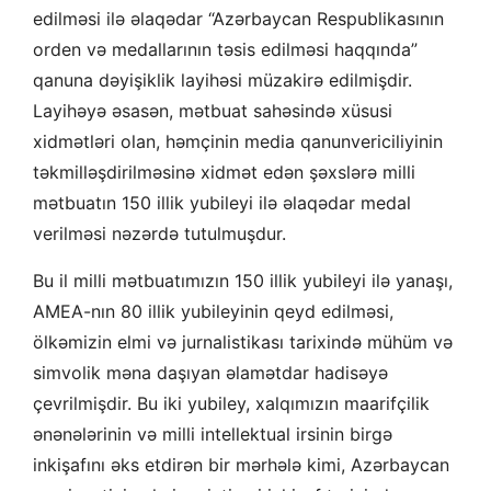
edilməsi ilə əlaqədar “Azərbaycan Respublikasının
orden və medallarının təsis edilməsi haqqında”
qanuna dəyişiklik layihəsi müzakirə edilmişdir.
Layihəyə əsasən, mətbuat sahəsində xüsusi
xidmətləri olan, həmçinin media qanunvericiliyinin
təkmilləşdirilməsinə xidmət edən şəxslərə milli
mətbuatın 150 illik yubileyi ilə əlaqədar medal
verilməsi nəzərdə tutulmuşdur.
Bu il milli mətbuatımızın 150 illik yubileyi ilə yanaşı,
AMEA-nın 80 illik yubileyinin qeyd edilməsi,
ölkəmizin elmi və jurnalistikası tarixində mühüm və
simvolik məna daşıyan əlamətdar hadisəyə
çevrilmişdir. Bu iki yubiley, xalqımızın maarifçilik
ənənələrinin və milli intellektual irsinin birgə
inkişafını əks etdirən bir mərhələ kimi, Azərbaycan