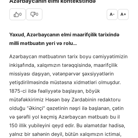
Azərbaycanın elmi kontekstində
0
0
A-
A+
Yaxud, Azərbaycanın elmi maarifçilik tarixində
milli mətbuatın yeri və rolu…
Azərbaycan mətbuatının tarix boyu cəmiyyətimizin
inkişafında, xalqımızın tərəqqisində, maarifçilik
missiyası daşıyan, vətənpərvər şəxsiyyətlərin
yetişdirilməsində müstəsna xidmətləri olmuşdur.
1875-ci ildə fəaliyyətə başlayan, böyük
mütəfəkkirimiz Həsən bəy Zərdabinin redaktoru
olduğu “Əkinçi” qəzetinin nəşri ilə başlanan, çətin
və şərəfli yol keçmiş Azərbaycan mətbuatı bu il
150 illik yubileyini qeyd edir. Bu əlamətdar hadisə,
yalnız bir sahənin deyil, bütün xalqımızın ictimai,