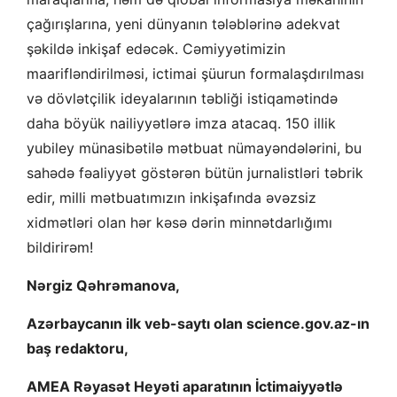
çağırışlarına, yeni dünyanın tələblərinə adekvat
şəkildə inkişaf edəcək. Cəmiyyətimizin
maarifləndirilməsi, ictimai şüurun formalaşdırılması
və dövlətçilik ideyalarının təbliği istiqamətində
daha böyük nailiyyətlərə imza atacaq. 150 illik
yubiley münasibətilə mətbuat nümayəndələrini, bu
sahədə fəaliyyət göstərən bütün jurnalistləri təbrik
edir, milli mətbuatımızın inkişafında əvəzsiz
xidmətləri olan hər kəsə dərin minnətdarlığımı
bildirirəm!
Nərgiz Qəhrəmanova,
Azərbaycanın ilk veb-saytı olan science.gov.az-ın
baş redaktoru,
AMEA Rəyasət Heyəti aparatının İctimaiyyətlə