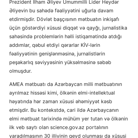
Prezident İlham Əliyev Ümummilli Lider Heydər
Əliyevin bu sahədə fəaliyyətini uğurla davam
etdirmişdir. Dövlət başçısının mətbuatın inkişafı
üçün göstərdiyi xüsusi diqqət və qayğı, jurnalistika
sahəsində problemlərin həlli istiqamətində atdığı
addımlar, qəbul etdiyi qərarlar KİV-lərin
fəaliyyətinin genişlənməsinə, jurnalistlərin
peşəkarlıq səviyyəsinin yüksəlməsinə səbəb
olmuşdur.
AMEA mətbuatı da Azərbaycan milli mətbuatının
ayrılmaz hissəsi kimi, ölkənin elmi-intellektual
həyatında hər zaman xüsusi əhəmiyyət kəsb
etmişdir. Bu kontekstdə, cari ildə Azərbaycanın
elmi mətbuat tarixində mühüm yer tutan və ölkənin
ilk veb saytı olan science.gov.az portalının
yaradılmasının 30 illiyinin qeyd olunması da xüsusi