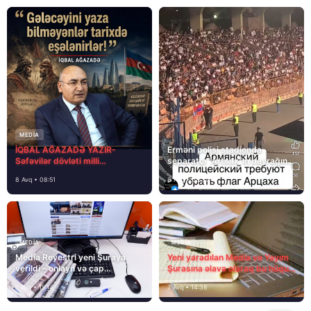
MEDİA
İQBAL AĞAZADƏ YAZIR-
Erməni polisi stadionda
Səfəvilər dövləti milli
separatçı “Artsax”ın bayrağını
dövlətdirmi?
müsadirə etdi və…
8 Avq • 08:51
8 Avq • 08:39
MEDİA
MEDİA
Media Reyestri yeni Şuraya
Yeni yaradılan Media və Yayım
verildi – onlayn və çap
Şurasına əlavə olaraq bu hüquq
mediasını nə gözləyir?
və vəzifələr də verilib
7 Avq • 15:14
7 Avq • 14:38