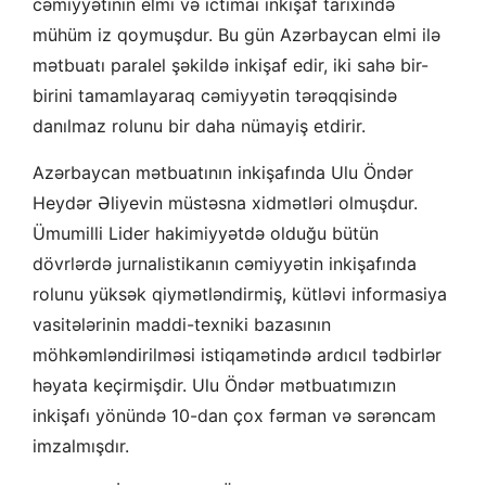
cəmiyyətinin elmi və ictimai inkişaf tarixində
mühüm iz qoymuşdur. Bu gün Azərbaycan elmi ilə
mətbuatı paralel şəkildə inkişaf edir, iki sahə bir-
birini tamamlayaraq cəmiyyətin tərəqqisində
danılmaz rolunu bir daha nümayiş etdirir.
Azərbaycan mətbuatının inkişafında Ulu Öndər
Heydər Əliyevin müstəsna xidmətləri olmuşdur.
Ümumilli Lider hakimiyyətdə olduğu bütün
dövrlərdə jurnalistikanın cəmiyyətin inkişafında
rolunu yüksək qiymətləndirmiş, kütləvi informasiya
vasitələrinin maddi-texniki bazasının
möhkəmləndirilməsi istiqamətində ardıcıl tədbirlər
həyata keçirmişdir. Ulu Öndər mətbuatımızın
inkişafı yönündə 10-dan çox fərman və sərəncam
imzalmışdır.