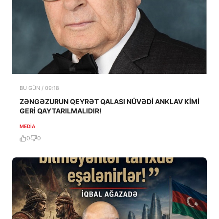
BU GÜN / 09:18
ZƏNGƏZURUN QEYRƏT QALASI NÜVƏDİ ANKLAV KİMİ
GERİ QAYTARILMALIDIR!
MEDİA
0
0