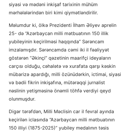
siyasi və mədəni inkişaf tarixinin mühüm
mərhələlərindən biri kimi qiymətləndirilir.
Məlumdur ki, ölkə Prezidenti İlham Əliyev aprelin
25- də “Azərbaycan milli mətbuatının 150 illik
yubileyinin keçirilməsi haqqında” Sərəncam
imzalamışdır. Sərəncamda cəmi iki il fəaliyyət
göstərən “Əkinçi” qəzetinin maarifçi ideyaların
carçısı olduğu, cəhalətə və xurafata qarşı kəskin
mübarizə apardığı, milli özünüdərkin, ictimai, siyasi
və bədii fikrin inkişafına, mütərəqqi jurnalist
nəslinin yetişməsinə önəmli töhfə verdiyi qeyd
olunmuşdur.
Digər tərəfdən, Milli Məclisin car il fevral ayında
keçirilən iclasında “Azərbaycan milli mətbuatının
150 illiyi (1875-2025)” yubiley medalının təsis