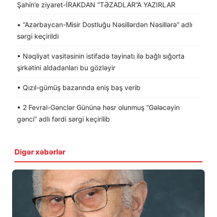
Şahin’e ziyaret-İRAKDAN “TƏZADLAR”A YAZIRLAR
• “Azərbaycan-Misir Dostluğu Nəsillərdən Nəsillərə” adlı
sərgi keçirildi
• Nəqliyat vasitəsinin istifadə təyinatı ilə bağlı sığorta
şirkətini aldadanları bu gözləyir
• Qızıl-gümüş bazarında eniş baş verib
• 2 Fevral-Gənclər Gününə həsr olunmuş “Gələcəyin
gənci” adlı fərdi sərgi keçirilib
Digər xəbərlər