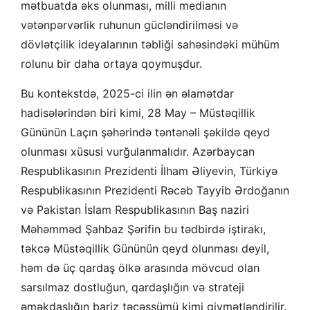
mətbuatda əks olunması, milli medianın
vətənpərvərlik ruhunun gücləndirilməsi və
dövlətçilik ideyalarının təbliği sahəsindəki mühüm
rolunu bir daha ortaya qoymuşdur.
Bu kontekstdə, 2025-ci ilin ən əlamətdar
hadisələrindən biri kimi, 28 May – Müstəqillik
Gününün Laçın şəhərində təntənəli şəkildə qeyd
olunması xüsusi vurğulanmalıdır. Azərbaycan
Respublikasının Prezidenti İlham Əliyevin, Türkiyə
Respublikasının Prezidenti Rəcəb Tayyib Ərdoğanın
və Pakistan İslam Respublikasının Baş naziri
Məhəmməd Şahbaz Şərifin bu tədbirdə iştirakı,
təkcə Müstəqillik Gününün qeyd olunması deyil,
həm də üç qardaş ölkə arasında mövcud olan
sarsılmaz dostluğun, qardaşlığın və strateji
əməkdaşlığın bariz təcəssümü kimi qiymətləndirilir.