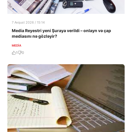
7 Avqust 2026 / 15:14
Media Reyestri yeni Şuraya verildi – onlayn və çap
mediasını nə gözləyir?
MEDİA
1
0