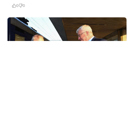
0
0
6 Avq / 11:26
Глава МИД Азербайджана прибыл в Украину
MEDİA
0
0