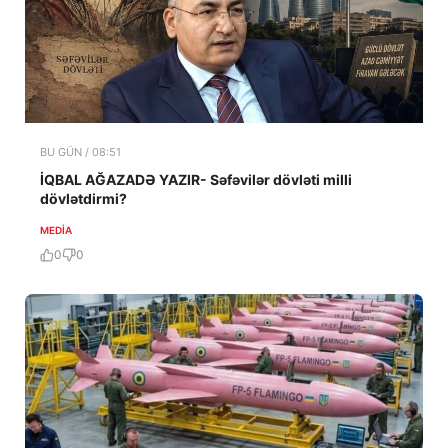
BU GÜN / 08:51
İQBAL AĞAZADƏ YAZIR- Səfəvilər dövləti milli
dövlətdirmi?
MEDİA
0
0