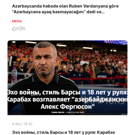
Azərbaycanda həbsdə olan Ruben Vardanyana görə
“Azərbaycana ayaq basmayacağını” dedi və…
MEDİA
0
0
6 Avq / 16:42
Эхо войны, стиль Барсы и 18 лет у руля: Карабах