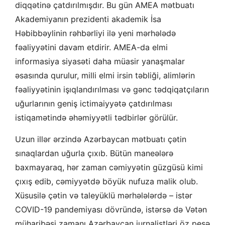
diqqətinə çatdırılmışdır. Bu gün AMEA mətbuatı
Akademiyanın prezidenti akademik İsa
Həbibbəylinin rəhbərliyi ilə yeni mərhələdə
fəaliyyətini davam etdirir. AMEA-da elmi
informasiya siyasəti daha müasir yanaşmalar
əsasında qurulur, milli elmi irsin təbliği, alimlərin
fəaliyyətinin işıqlandırılması və gənc tədqiqatçıların
uğurlarının geniş ictimaiyyətə çatdırılması
istiqamətində əhəmiyyətli tədbirlər görülür.
Uzun illər ərzində Azərbaycan mətbuatı çətin
sınaqlardan uğurla çıxıb. Bütün maneələrə
baxmayaraq, hər zaman cəmiyyətin güzgüsü kimi
çıxış edib, cəmiyyətdə böyük nufuza malik olub.
Xüsusilə çətin və taleyüklü mərhələlərdə – istər
COVID-19 pandemiyası dövründə, istərsə də Vətən
müharibəsi zamanı Azərbaycan jurnalistləri öz peşə