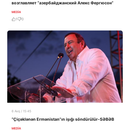
возглавляет “азербайджанский Алекс Фергюсон”
MEDİA
1
0
6 Avq / 15:45
“Çiçəklənən Ermənistan”ın işığı söndürülür-SƏBƏB
MEDİA