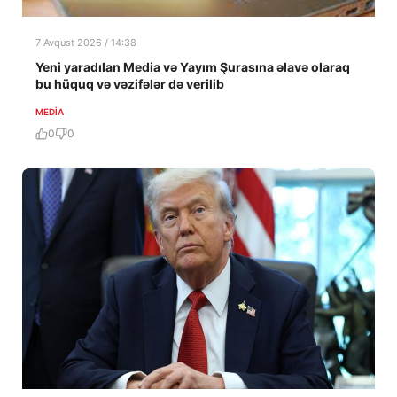
7 Avqust 2026 / 14:38
Yeni yaradılan Media və Yayım Şurasına əlavə olaraq
bu hüquq və vəzifələr də verilib
MEDİA
0
0