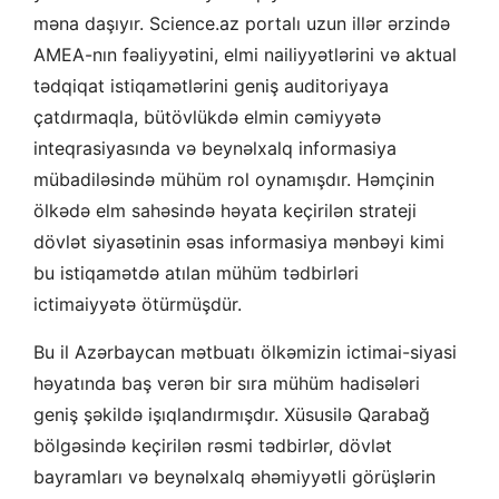
məna daşıyır. Science.az portalı uzun illər ərzində
AMEA-nın fəaliyyətini, elmi nailiyyətlərini və aktual
tədqiqat istiqamətlərini geniş auditoriyaya
çatdırmaqla, bütövlükdə elmin cəmiyyətə
inteqrasiyasında və beynəlxalq informasiya
mübadiləsində mühüm rol oynamışdır. Həmçinin
ölkədə elm sahəsində həyata keçirilən strateji
dövlət siyasətinin əsas informasiya mənbəyi kimi
bu istiqamətdə atılan mühüm tədbirləri
ictimaiyyətə ötürmüşdür.
Bu il Azərbaycan mətbuatı ölkəmizin ictimai-siyasi
həyatında baş verən bir sıra mühüm hadisələri
geniş şəkildə işıqlandırmışdır. Xüsusilə Qarabağ
bölgəsində keçirilən rəsmi tədbirlər, dövlət
bayramları və beynəlxalq əhəmiyyətli görüşlərin