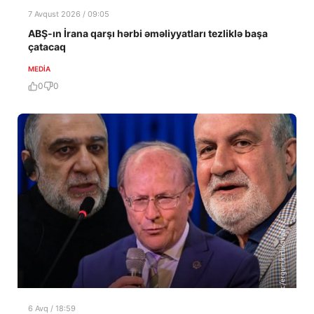
7 Avqust 2026 / 09:05
ABŞ-ın İrana qarşı hərbi əməliyyatları tezliklə başa
çatacaq
MEDİA
0
0
6 Avq / 18:59