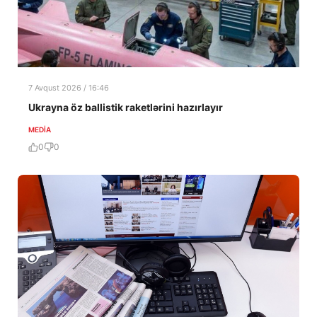
7 Avqust 2026 / 16:46
Ukrayna öz ballistik raketlərini hazırlayır
MEDİA
0
0