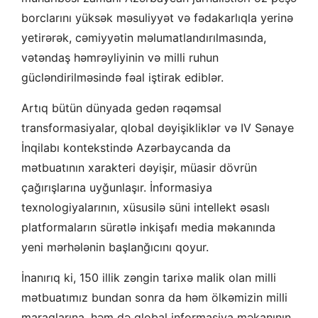
borclarını yüksək məsuliyyət və fədakarlıqla yerinə
yetirərək, cəmiyyətin məlumatlandırılmasında,
vətəndaş həmrəyliyinin və milli ruhun
gücləndirilməsində fəal iştirak ediblər.
Artıq bütün dünyada gedən rəqəmsal
transformasiyalar, qlobal dəyişikliklər və IV Sənaye
İnqilabı kontekstində Azərbaycanda da
mətbuatının xarakteri dəyişir, müasir dövrün
çağırışlarına uyğunlaşır. İnformasiya
texnologiyalarının, xüsusilə süni intellekt əsaslı
platformaların sürətlə inkişafı media məkanında
yeni mərhələnin başlanğıcını qoyur.
İnanırıq ki, 150 illik zəngin tarixə malik olan milli
mətbuatımız bundan sonra da həm ölkəmizin milli
maraqlarına, həm də qlobal informasiya məkanının