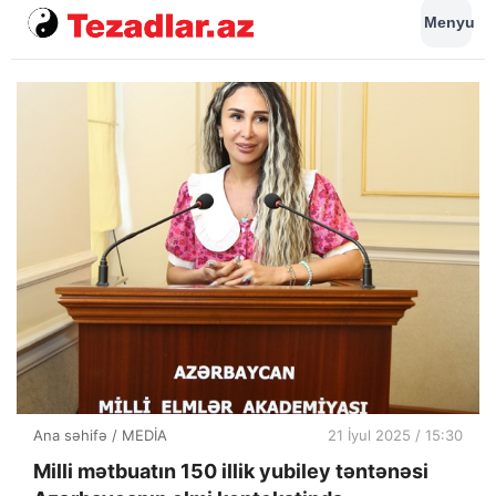
Menyu
Ana səhifə
/
MEDİA
21 İyul 2025 / 15:30
Milli mətbuatın 150 illik yubiley təntənəsi