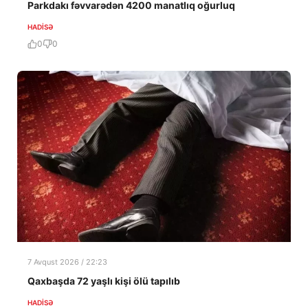
Parkdakı fəvvarədən 4200 manatlıq oğurluq
HADISƏ
0
0
7 Avqust 2026 / 22:23
Qaxbaşda 72 yaşlı kişi ölü tapılıb
HADISƏ