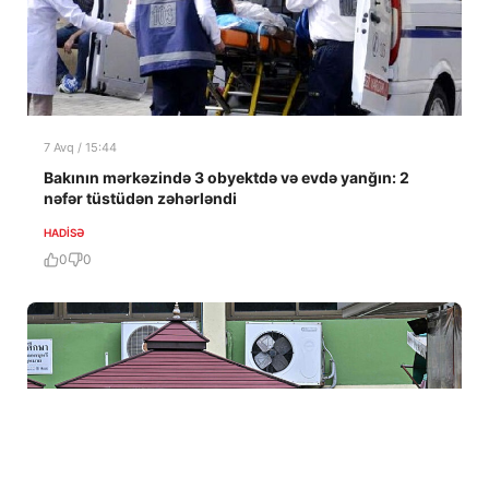
7 Avq / 15:44
Bakının mərkəzində 3 obyektdə və evdə yanğın: 2
nəfər tüstüdən zəhərləndi
HADISƏ
0
0