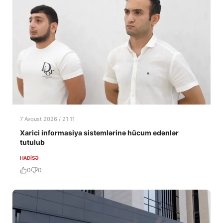
7 Avqust 2026 / 21:11
Xarici informasiya sistemlərinə hücum edənlər
tutulub
HADISƏ
0
0