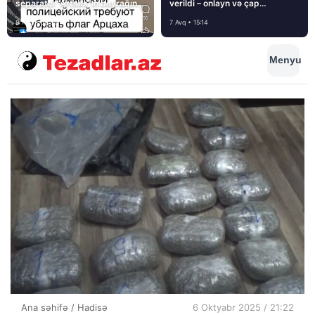
separatçı “Artsax”ın bayrağını
verildi – onlayn və çap
müsadirə etdi və…
mediasını nə gözləyir?
8 Avq • 08:39
7 Avq • 15:14
Menyu
Ana səhifə
/
Hadisə
6 Oktyabr 2025 / 21:22