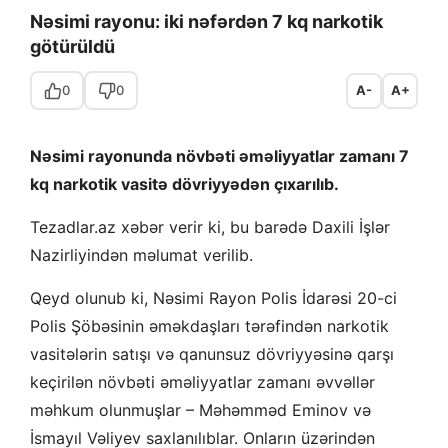
Nəsimi rayonu: iki nəfərdən 7 kq narkotik
götürüldü
0
0
A-
A+
Nəsimi rayonunda növbəti əməliyyatlar zamanı 7
kq narkotik vasitə dövriyyədən çıxarılıb.
Tezadlar.az xəbər verir ki, bu barədə Daxili İşlər
Nazirliyindən məlumat verilib.
Qeyd olunub ki, Nəsimi Rayon Polis İdarəsi 20-ci
Polis Şöbəsinin əməkdaşları tərəfindən narkotik
vasitələrin satışı və qanunsuz dövriyyəsinə qarşı
keçirilən növbəti əməliyyatlar zamanı əvvəllər
məhkum olunmuşlar – Məhəmməd Eminov və
İsmayıl Vəliyev saxlanılıblar. Onların üzərindən