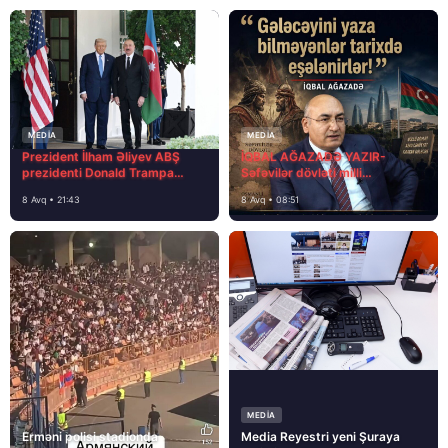
MEDİA
MEDİA
Prezident İlham Əliyev ABŞ
İQBAL AĞAZADƏ YAZIR-
prezidenti Donald Trampa
Səfəvilər dövləti milli
məktubunda yazıb ki…
dövlətdirmi?
8 Avq • 21:43
8 Avq • 08:51
MEDİA
Erməni polisi stadionda
Media Reyestri yeni Şuraya