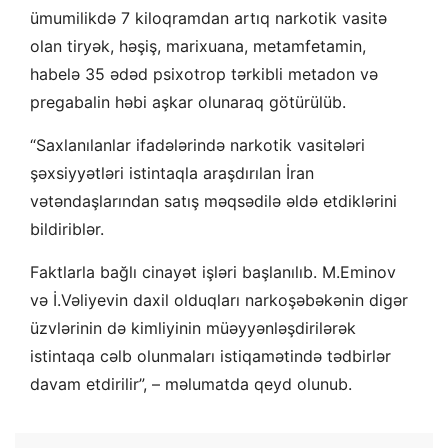
ümumilikdə 7 kiloqramdan artıq narkotik vasitə
olan tiryək, həşiş, marixuana, metamfetamin,
habelə 35 ədəd psixotrop tərkibli metadon və
pregabalin həbi aşkar olunaraq götürülüb.
“Saxlanılanlar ifadələrində narkotik vasitələri
şəxsiyyətləri istintaqla araşdırılan İran
vətəndaşlarından satış məqsədilə əldə etdiklərini
bildiriblər.
Faktlarla bağlı cinayət işləri başlanılıb. M.Eminov
və İ.Vəliyevin daxil olduqları narkoşəbəkənin digər
üzvlərinin də kimliyinin müəyyənləşdirilərək
istintaqa cəlb olunmaları istiqamətində tədbirlər
davam etdirilir”, – məlumatda qeyd olunub.