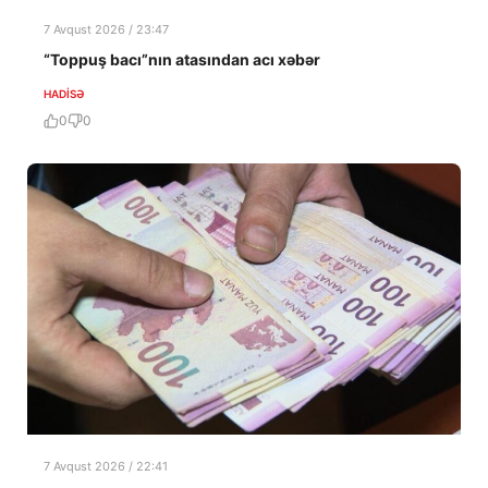
7 Avqust 2026 / 23:47
“Toppuş bacı”nın atasından acı xəbər
HADISƏ
0
0
7 Avqust 2026 / 22:41