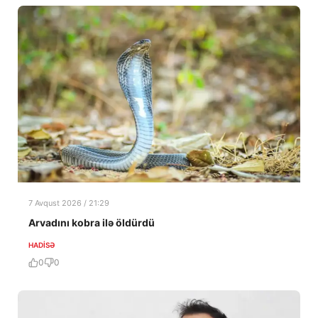
7 Avqust 2026 / 21:29
Arvadını kobra ilə öldürdü
HADISƏ
0
0