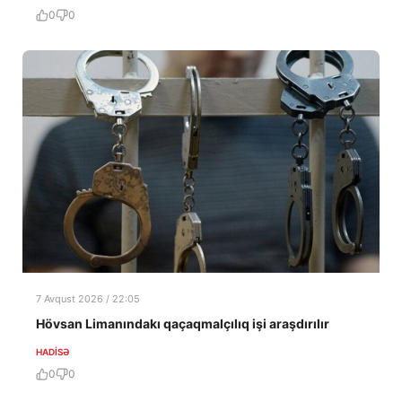
0
0
7 Avqust 2026 / 22:05
Hövsan Limanındakı qaçaqmalçılıq işi araşdırılır
HADISƏ
0
0