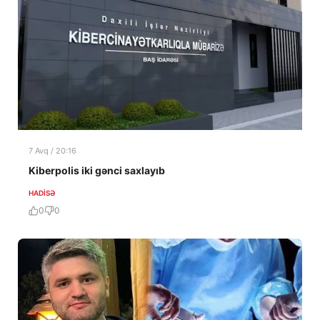
7 Avq / 20:16
Kiberpolis iki gənci saxlayıb
HADISƏ
0
0