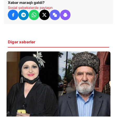
Xəbər maraqlı gəldi?
Sosial şəbəkələrdə paylaşın
Digər xəbərlər