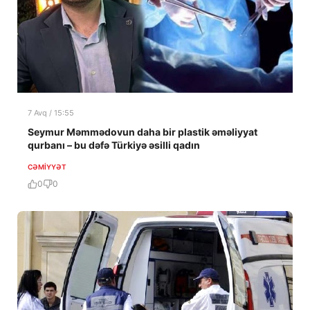
7 Avq / 15:55
Seymur Məmmədovun daha bir plastik əməliyyat
qurbanı – bu dəfə Türkiyə əsilli qadın
CƏMIYYƏT
0
0