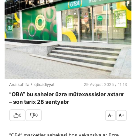
Ana səhifə
/
İqtisadiyyat
29 Avqust 2025 / 11:13
“OBA” bu sahələr üzrə mütəxəssislər axtarır
– son tarix 28 sentyabr
0
0
A-
A+
“OBA” marketlər şəbəkəsi boş vakansiyalar üzrə