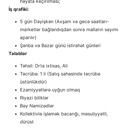
həyata keçirilməsi;
İş qrafiki:
5 gün Dəyişkən (Axşam və gecə saatları-
marketlər bağlandıqdan sonra malların sayımı
aparılır)
Şənbə və Bazar günü istirahət günləri
Tələblər
Təhsil: Orta ixtisas, Ali
Təcrübə: 1 il (Satış sahəsində təcrübə
üstünlükdür)
Ezamiyyətlərə uyğun olmaq
Riyazi biliklər
Bəy Namizədlər
Kollektivlə işləmək bacarığı, məsuliyyətli,
dürüst