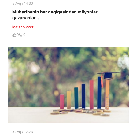
5 Avq / 14:30
Müharibənin hər dəqiqəsindən milyonlar
qazananlar…
İQTISADIYYAT
0
0
5 Avq / 12:23