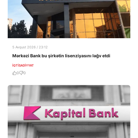
5 Avqust 2026 / 23:12
Mərkəzi Bank bu şirkətin lisenziyasını ləğv etdi
İQTISADIYYAT
0
0