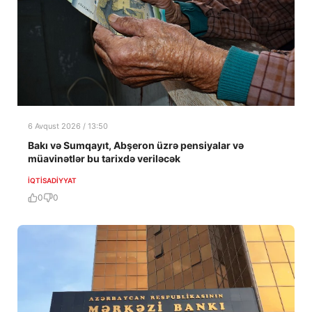
6 Avqust 2026 / 13:50
Bakı və Sumqayıt, Abşeron üzrə pensiyalar və
müavinətlər bu tarixdə veriləcək
İQTISADIYYAT
0
0