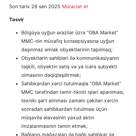
Son tarix 28 sen 2025
Müraciət et
Təsvir
Bölgüyə uyğun ərazilər üzrə “OBA Market”
MMC-nin müvafiq konsepsiyasına uyğun
daşınmaz əmlak obyektlərinin tapılmaq;
Obyektlərin sahibləri ilə kommunikasiyanın
təşkili, obyektin satış və ya icarə subyekti
olmasının dəqiqləşdirmək;
Sahibkardan xərci tutulmaqla “OBA Market”
MMC tərəfindən təmir-tikinti işləri aparılması,
texniki şərt alınması zamanı çəkilən xərcin
sonradan sahibkardan tutulması üçün
müqavilə əlavəsinin yaxud aktın
imzalanmasının təmin etmək;
Bağlanış mağazaları ilə bağlı sahibkar ilə