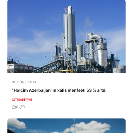
BU GÜN / 19:38
“Holcim Azerbaijan”ın xalis mənfəəti 53 % artdı
İQTISADIYYAT
0
0