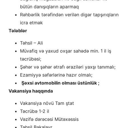
bütün danışıqların aparmaq
Rəhbərlik tərəfindən verilən digər tapşırıqların
icra etmək
Tələblər
Təhsil – Ali
Müvafiq və yaxud oxşar sahədə min. 1 il iş
təcrübəsi;
Şəhər və şəhər ətrafı əraziləri yaxşı tanımalı;
Ezamiyyə səfərlərinə hazır olmalı;
Şəxsi avtomobilin olması üstünlük ;
Vakansiya haqqında
Vakansiya növü Tam ştat
Təcrübə 1-2 il
Vəzifə dərəcəsi Mütəxəssis
Təhsil Bakalavr