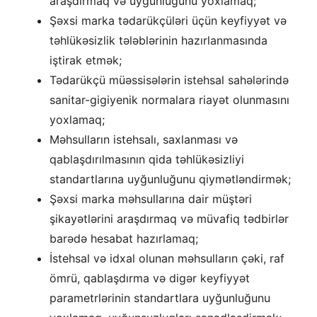
araşdırmaq və uyğunluğunu yoxlamaq;
Şəxsi marka tədarükçüləri üçün keyfiyyət və
təhlükəsizlik tələblərinin hazırlanmasında
iştirak etmək;
Tədarükçü müəssisələrin istehsal sahələrində
sanitar-gigiyenik normalara riayət olunmasını
yoxlamaq;
Məhsulların istehsalı, saxlanması və
qablaşdırılmasının qida təhlükəsizliyi
standartlarına uyğunluğunu qiymətləndirmək;
Şəxsi marka məhsullarına dair müştəri
şikayətlərini araşdırmaq və müvafiq tədbirlər
barədə hesabat hazırlamaq;
İstehsal və idxal olunan məhsulların çəki, raf
ömrü, qablaşdırma və digər keyfiyyət
parametrlərinin standartlara uyğunluğunu