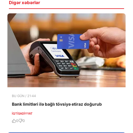
Digər xəbərlər
BU GÜN / 21:44
Bank limitləri ilə bağlı tövsiyə etiraz doğurub
İQTISADIYYAT
0
0