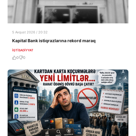
5 Avqust 2026 / 20:32
Kapital Bank istiqrazlarına rekord maraq
İQTISADIYYAT
0
0