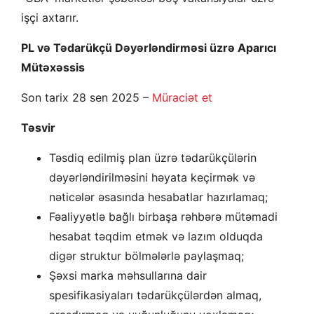
işçi axtarır.
PL və Tədarükçü Dəyərləndirməsi üzrə Aparıcı
Mütəxəssis
Son tarix 28 sen 2025 –
Müraciət et
Təsvir
Təsdiq edilmiş plan üzrə tədarükçülərin
dəyərləndirilməsini həyata keçirmək və
nəticələr əsasında hesabatlar hazırlamaq;
Fəaliyyətlə bağlı birbaşa rəhbərə mütəmadi
hesabat təqdim etmək və lazım olduqda
digər struktur bölmələrlə paylaşmaq;
Şəxsi marka məhsullarına dair
spesifikasiyaları tədarükçülərdən almaq,