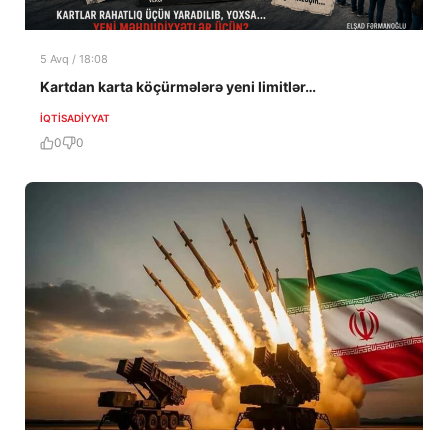
5 Avq / 18:08
Kartdan karta köçürmələrə yeni limitlər…
İQTISADIYYAT
0
0