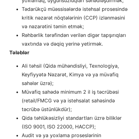
yoxlamaq, uyğunsuzluqları sənədləşdirmək;
Tədarükçü müəssisələrdə istehsal prosesində
kritik nəzarət nöqtələrinin (CCP) izlənməsini
və nəzarətini təmin etmək;
Rəhbərlik tərəfindən verilən digər tapşırıqları
vaxtında və dəqiq yerinə yetirmək.
Tələblər
Ali təhsil (Qida mühəndisliyi, Texnologiya,
Keyfiyyətə Nəzarət, Kimya və ya müvafiq
sahələr üzrə);
Müvafiq sahədə minimum 2 il iş təcrübəsi
(retail/FMCG və ya istehsalat sahəsində
təcrübə üstünlükdür);
Qida təhlükəsizliyi standartları üzrə biliklər
(ISO 9001, ISO 22000, HACCP);
Audit və ya yoxlama proseslərinin