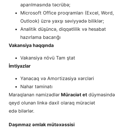
aparılmasında təcrübə;
Microsoft Office proqramları (Excel, Word,
Outlook) üzrə yaxşı səviyyədə biliklər;
Analitik düşüncə, diqqətlilik və hesabat
hazırlama bacarığı
Vakansiya haqqında
Vakansiya növü Tam ştat
İmtiyazlar
Yanacaq və Amortizasiya xərcləri
Nahar təminatı
Maraqlanan namizədlər
Müraciət et
düyməsində
qeyd olunan linkə daxil olaraq müraciət
edə bilərlər.
Daşınmaz əmlak mütəxəssisi