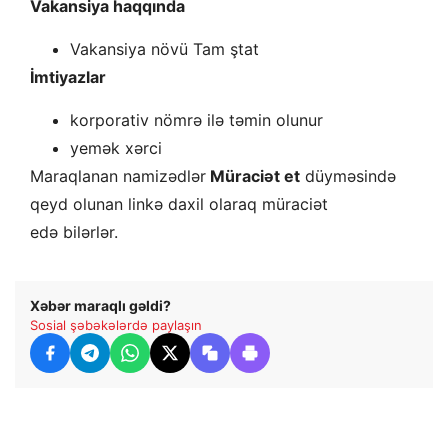
Vakansiya haqqında
Vakansiya növü Tam ştat
İmtiyazlar
korporativ nömrə ilə təmin olunur
yemək xərci
Maraqlanan namizədlər
Müraciət et
düyməsində
qeyd olunan linkə daxil olaraq müraciət
edə bilərlər.
Xəbər maraqlı gəldi?
Sosial şəbəkələrdə paylaşın