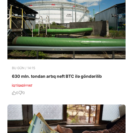
BU GÜN / 14:15
630 mln. tondan artıq neft BTC ilə göndərilib
İQTISADIYYAT
0
0