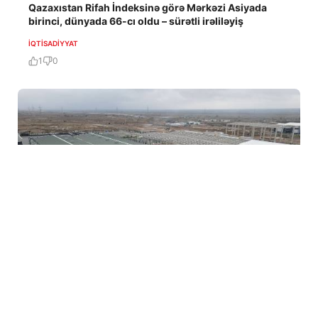
Qazaxıstan Rifah İndeksinə görə Mərkəzi Asiyada
birinci, dünyada 66-cı oldu – sürətli irəliləyiş
İQTISADIYYAT
1
0
5 Avq / 11:24
Ağdam Sənaye Parkı ölkənin ikincisi oldu