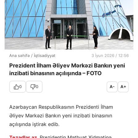
Ana səhifə
/
İqtisadiyyat
3 İyun 2026 / 12:56
Prezident İlham Əliyev Mərkəzi Bankın yeni
inzibati binasının açılışında – FOTO
0
0
A-
A+
Azərbaycan Respublikasının Prezidenti İlham
Əliyev Mərkəzi Bankın yeni inzibati binasının
açılışında iştirak edib.
Tezadlar.az
, Prezidentin Mətbuat Xidmətinə