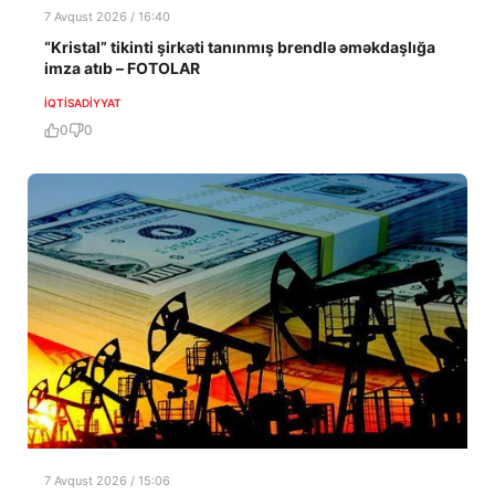
7 Avqust 2026 / 16:40
“Kristal” tikinti şirkəti tanınmış brendlə əməkdaşlığa
imza atıb – FOTOLAR
İQTISADIYYAT
0
0
7 Avqust 2026 / 15:06