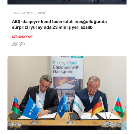
7 Avqust 2026 / 18:02
ABŞ-da qeyri-kənd təsərrüfatı məşğulluğunda
sürpriz! İyul ayında 23 min iş yeri azalıb
İQTISADIYYAT
0
0