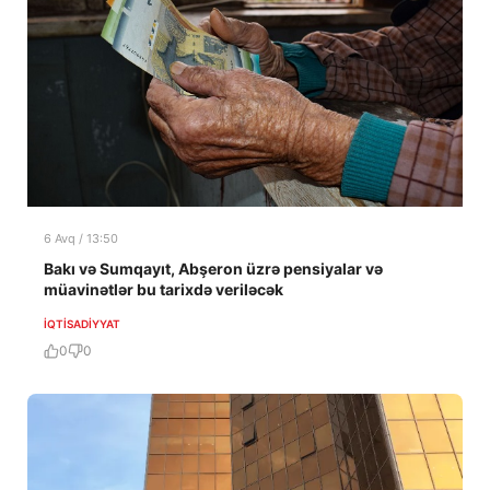
6 Avq / 13:50
Bakı və Sumqayıt, Abşeron üzrə pensiyalar və
müavinətlər bu tarixdə veriləcək
İQTISADIYYAT
0
0