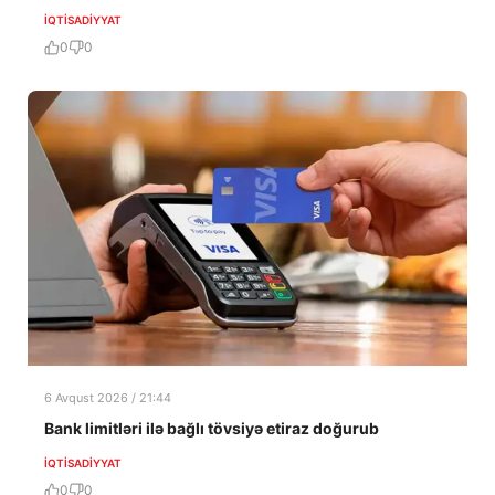
İQTISADIYYAT
0
0
6 Avqust 2026 / 21:44
Bank limitləri ilə bağlı tövsiyə etiraz doğurub
İQTISADIYYAT
0
0