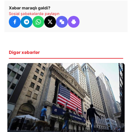
Xəbər maraqlı gəldi?
Sosial şəbəkələrdə paylaşın
Digər xəbərlər