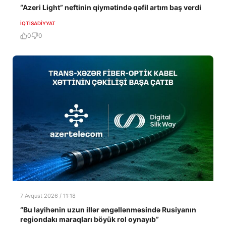
“Azeri Light” neftinin qiymətində qəfil artım baş verdi
İQTISADIYYAT
0
0
7 Avqust 2026 / 11:18
“Bu layihənin uzun illər əngəllənməsində Rusiyanın
regiondakı maraqları böyük rol oynayıb”