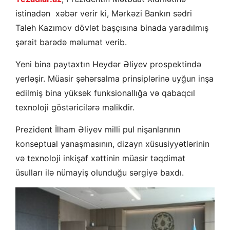
istinadən xəbər verir ki, Mərkəzi Bankın sədri
Taleh Kazımov dövlət başçısına binada yaradılmış
şərait barədə məlumat verib.
Yeni bina paytaxtın Heydər Əliyev prospektində
yerləşir. Müasir şəhərsalma prinsiplərinə uyğun inşa
edilmiş bina yüksək funksionallığa və qabaqcıl
texnoloji göstəricilərə malikdir.
Prezident İlham Əliyev milli pul nişanlarının
konseptual yanaşmasının, dizayn xüsusiyyətlərinin
və texnoloji inkişaf xəttinin müasir təqdimat
üsulları ilə nümayiş olunduğu sərgiyə baxdı.