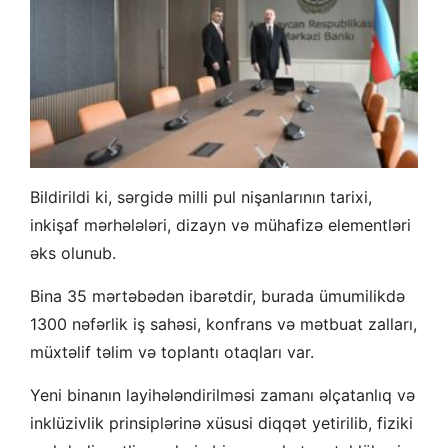
Bildirildi ki, sərgidə milli pul nişanlarının tarixi,
inkişaf mərhələləri, dizayn və mühafizə elementləri
əks olunub.
Bina 35 mərtəbədən ibarətdir, burada ümumilikdə
1300 nəfərlik iş sahəsi, konfrans və mətbuat zalları,
müxtəlif təlim və toplantı otaqları var.
Yeni binanın layihələndirilməsi zamanı əlçatanlıq və
inklüzivlik prinsiplərinə xüsusi diqqət yetirilib, fiziki