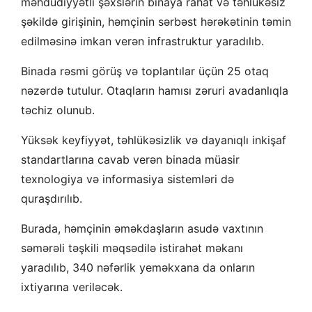
məhdudiyyətli şəxslərin binaya rahat və təhlükəsiz
şəkildə girişinin, həmçinin sərbəst hərəkətinin təmin
edilməsinə imkan verən infrastruktur yaradılıb.
Binada rəsmi görüş və toplantılar üçün 25 otaq
nəzərdə tutulur. Otaqların hamısı zəruri avadanlıqla
təchiz olunub.
Yüksək keyfiyyət, təhlükəsizlik və dayanıqlı inkişaf
standartlarına cavab verən binada müasir
texnologiya və informasiya sistemləri də
quraşdırılıb.
Burada, həmçinin əməkdaşların asudə vaxtının
səmərəli təşkili məqsədilə istirahət məkanı
yaradılıb, 340 nəfərlik yeməkxana da onların
ixtiyarına veriləcək.