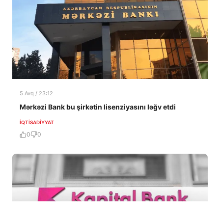
5 Avq / 23:12
Mərkəzi Bank bu şirkətin lisenziyasını ləğv etdi
İQTISADIYYAT
0
0