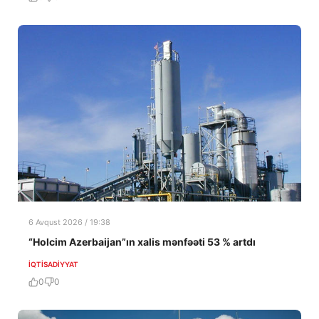
6 Avqust 2026 / 19:38
“Holcim Azerbaijan”ın xalis mənfəəti 53 % artdı
İQTISADIYYAT
0
0