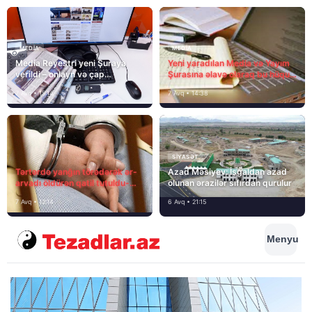
MEDİA
MEDİA
Media Reyestri yeni Şuraya
Yeni yaradılan Media və Yayım
verildi – onlayn və çap
Şurasına əlavə olaraq bu hüquq
mediasını nə gözləyir?
və vəzifələr də verilib
7 Avq • 15:14
7 Avq • 14:38
SIYASƏT
Tərtərdə yanğın törədərək ər-
Azad Məsiyev: İşğaldan azad
arvadı öldürən qatil tutuldu-
olunan ərazilər sıfırdan qurulur
SON DƏQİQƏ
7 Avq • 12:14
6 Avq • 21:15
Menyu