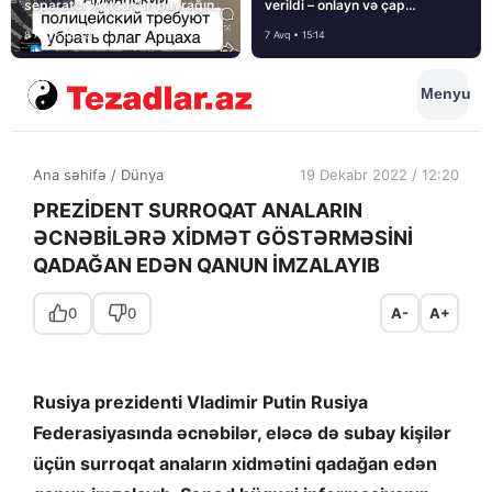
separatçı “Artsax”ın bayrağını
verildi – onlayn və çap
müsadirə etdi və…
mediasını nə gözləyir?
8 Avq • 08:39
7 Avq • 15:14
Menyu
Ana səhifə
/
Dünya
19 Dekabr 2022 / 12:20
PREZİDENT SURROQAT ANALARIN
ƏCNƏBİLƏRƏ XİDMƏT GÖSTƏRMƏSİNİ
QADAĞAN EDƏN QANUN İMZALAYIB
0
0
A-
A+
Rusiya prezidenti Vladimir Putin Rusiya
Federasiyasında əcnəbilər, eləcə də subay kişilər
üçün surroqat anaların xidmətini qadağan edən