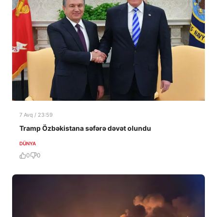
7 Avq / 23:59
Tramp Özbəkistana səfərə dəvət olundu
DÜNYA
0
0