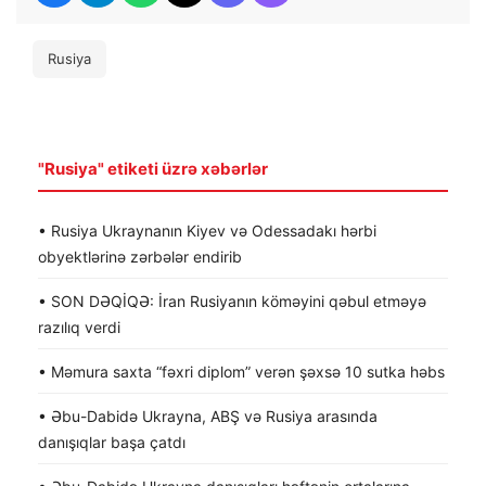
Rusiya
"Rusiya" etiketi üzrə xəbərlər
• Rusiya Ukraynanın Kiyev və Odessadakı hərbi
obyektlərinə zərbələr endirib
• SON DƏQİQƏ: İran Rusiyanın köməyini qəbul etməyə
razılıq verdi
• Məmura saxta “fəxri diplom” verən şəxsə 10 sutka həbs
• Əbu-Dabidə Ukrayna, ABŞ və Rusiya arasında
danışıqlar başa çatdı