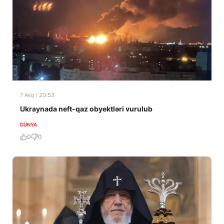
7 Avq / 20:53
Ukraynada neft-qaz obyektləri vurulub
DÜNYA
0
0