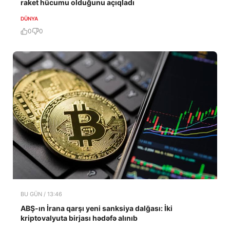
raket hücumu olduğunu açıqladı
DÜNYA
0
0
BU GÜN / 13:46
ABŞ-ın İrana qarşı yeni sanksiya dalğası: İki
kriptovalyuta birjası hədəfə alınıb