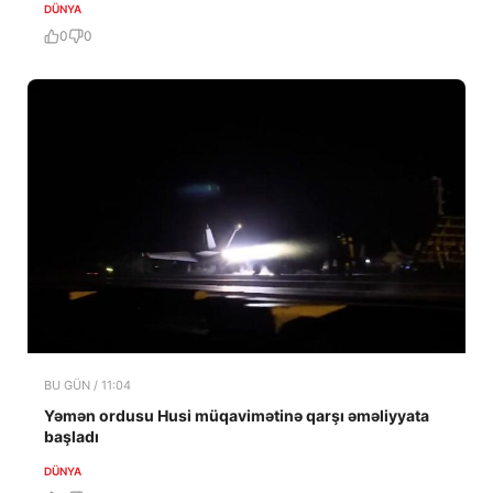
DÜNYA
0
0
BU GÜN / 11:04
Yəmən ordusu Husi müqavimətinə qarşı əməliyyata
başladı
DÜNYA