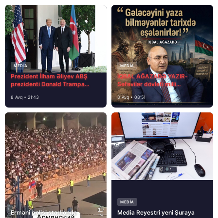
MEDİA
MEDİA
Prezident İlham Əliyev ABŞ
İQBAL AĞAZADƏ YAZIR-
prezidenti Donald Trampa
Səfəvilər dövləti milli
məktubunda yazıb ki…
dövlətdirmi?
8 Avq • 21:43
8 Avq • 08:51
MEDİA
Erməni polisi stadionda
Media Reyestri yeni Şuraya