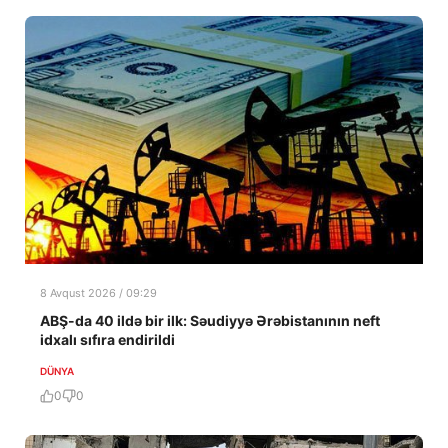
8 Avqust 2026 / 09:29
ABŞ-da 40 ildə bir ilk: Səudiyyə Ərəbistanının neft
idxalı sıfıra endirildi
DÜNYA
0
0