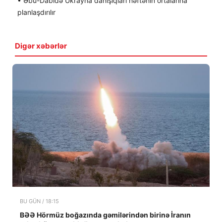
• Əbu-Dabidə Ukrayna danışıqları həftənin ortalarına
planlaşdırılır
Digər xəbərlər
BU GÜN / 18:15
BƏƏ Hörmüz boğazında gəmilərindən birinə İranın