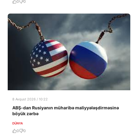
0
0
8 Avqust 2026 / 10:22
ABŞ-dan Rusiyanın müharibə maliyyələşdirməsinə
böyük zərbə
DÜNYA
0
0