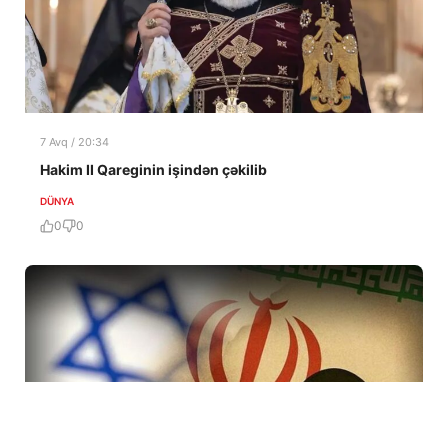
7 Avq / 20:34
Hakim II Qareginin işindən çəkilib
DÜNYA
0
0