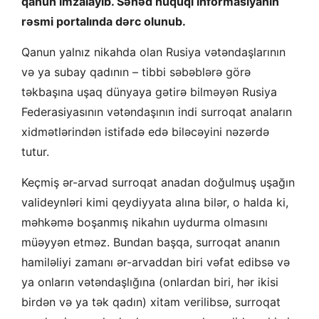
qanun imzalayıb. Sənəd hüquqi informasiyanın
rəsmi portalında dərc olunub.
Qanun yalnız nikahda olan Rusiya vətəndaşlarının
və ya subay qadının – tibbi səbəblərə görə
təkbaşına uşaq dünyaya gətirə bilməyən Rusiya
Federasiyasının vətəndaşının indi surroqat anaların
xidmətlərindən istifadə edə biləcəyini nəzərdə
tutur.
Keçmiş ər-arvad surroqat anadan doğulmuş uşağın
valideynləri kimi qeydiyyata alına bilər, o halda ki,
məhkəmə boşanmış nikahın uydurma olmasını
müəyyən etməz. Bundan başqa, surroqat ananın
hamiləliyi zamanı ər-arvaddan biri vəfat edibsə və
ya onların vətəndaşlığına (onlardan biri, hər ikisi
birdən və ya tək qadın) xitam verilibsə, surroqat