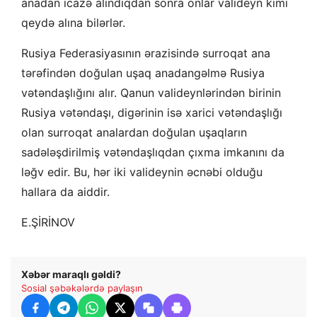
anadan icazə alındıqdan sonra onlar valideyn kimi
qeydə alına bilərlər.
Rusiya Federasiyasının ərazisində surroqat ana
tərəfindən doğulan uşaq anadangəlmə Rusiya
vətəndaşlığını alır. Qanun valideynlərindən birinin
Rusiya vətəndaşı, digərinin isə xarici vətəndaşlığı
olan surroqat analardan doğulan uşaqların
sadələşdirilmiş vətəndaşlıqdan çıxma imkanını da
ləğv edir. Bu, hər iki valideynin əcnəbi olduğu
hallara da aiddir.
E.ŞİRİNOV
Xəbər maraqlı gəldi?
Sosial şəbəkələrdə paylaşın