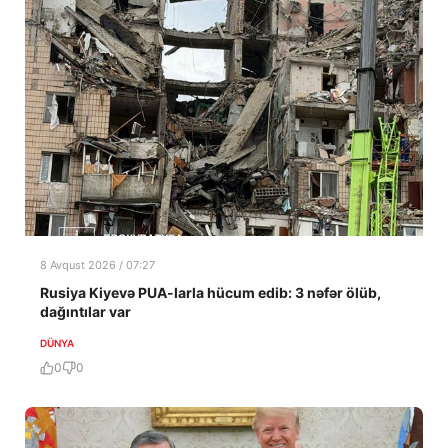
8 Avqust 2026 / 07:27
Rusiya Kiyevə PUA-larla hücum edib: 3 nəfər ölüb,
dağıntılar var
DÜNYA
0
0