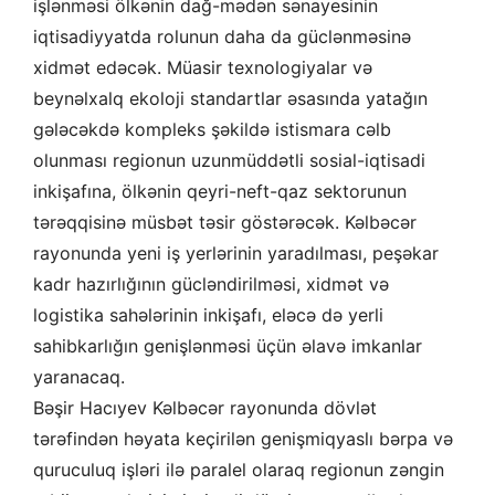
işlənməsi ölkənin dağ-mədən sənayesinin
iqtisadiyyatda rolunun daha da güclənməsinə
xidmət edəcək. Müasir texnologiyalar və
beynəlxalq ekoloji standartlar əsasında yatağın
gələcəkdə kompleks şəkildə istismara cəlb
olunması regionun uzunmüddətli sosial-iqtisadi
inkişafına, ölkənin qeyri-neft-qaz sektorunun
tərəqqisinə müsbət təsir göstərəcək. Kəlbəcər
rayonunda yeni iş yerlərinin yaradılması, peşəkar
kadr hazırlığının gücləndirilməsi, xidmət və
logistika sahələrinin inkişafı, eləcə də yerli
sahibkarlığın genişlənməsi üçün əlavə imkanlar
yaranacaq.
Bəşir Hacıyev Kəlbəcər rayonunda dövlət
tərəfindən həyata keçirilən genişmiqyaslı bərpa və
quruculuq işləri ilə paralel olaraq regionun zəngin