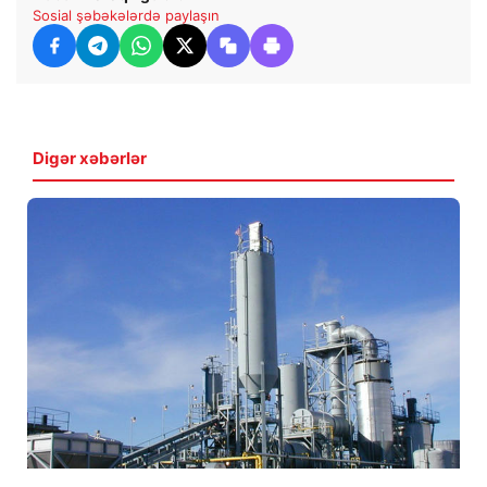
Sosial şəbəkələrdə paylaşın
Digər xəbərlər