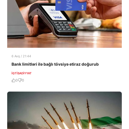
6 Avq / 21:44
Bank limitləri ilə bağlı tövsiyə etiraz doğurub
İQTISADIYYAT
0
0