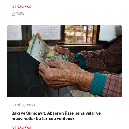
İQTISADIYYAT
0
0
BU GÜN / 13:50
Bakı və Sumqayıt, Abşeron üzrə pensiyalar və
müavinətlər bu tarixdə veriləcək
İQTISADIYYAT