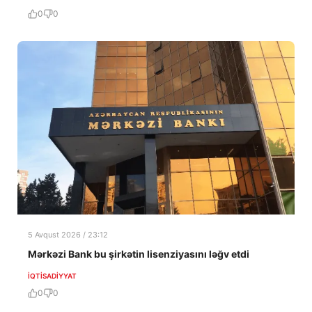
0
0
5 Avqust 2026 / 23:12
Mərkəzi Bank bu şirkətin lisenziyasını ləğv etdi
İQTISADIYYAT
0
0