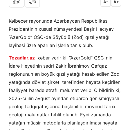
0
0
A-
A+
Kəlbəcər rayonunda Azərbaycan Respublikası
Prezidentinin xüsusi nümayəndəsi Bəşir Hacıyev
“AzerGold” QSC-də Söyüdlü (Zod) qızıl yatağı
layihəsi üzrə aparılan işlərlə tanış olub.
Tezadlar.az
xəbər verir ki, “AzerGold” QSC-nin
İdarə Heyətinin sədri Zakir İbrahimov Qafqaz
regionunun ən böyük qızıl yatağı hesab edilən Zod
yatağında dövlət şirkəti tərəfindən həyata keçirilən
fəaliyyət barədə ətraflı məlumat verib. O bildirib ki,
2025-ci ilin avqust ayından etibarən genişmiqyaslı
geoloji tədqiqat işlərinə başlanılıb, mövcud tarixi
geoloji məlumatlar təhlil olunub. Eyni zamanda
yatağın müasir metodlarla planlaşdırılması həyata