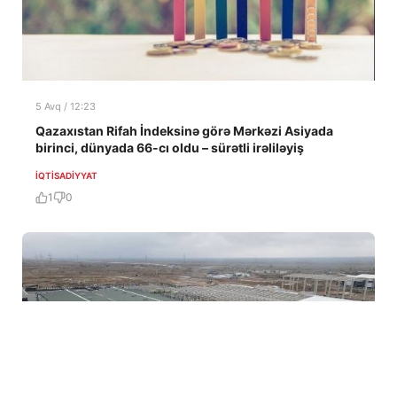
5 Avq / 12:23
Qazaxıstan Rifah İndeksinə görə Mərkəzi Asiyada
birinci, dünyada 66-cı oldu – sürətli irəliləyiş
İQTISADIYYAT
1
0