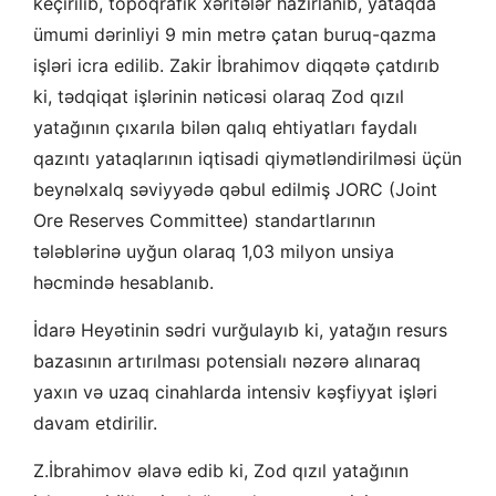
keçirilib, topoqrafik xəritələr hazırlanıb, yataqda
ümumi dərinliyi 9 min metrə çatan buruq-qazma
işləri icra edilib. Zakir İbrahimov diqqətə çatdırıb
ki, tədqiqat işlərinin nəticəsi olaraq Zod qızıl
yatağının çıxarıla bilən qalıq ehtiyatları faydalı
qazıntı yataqlarının iqtisadi qiymətləndirilməsi üçün
beynəlxalq səviyyədə qəbul edilmiş JORC (Joint
Ore Reserves Committee) standartlarının
tələblərinə uyğun olaraq 1,03 milyon unsiya
həcmində hesablanıb.
İdarə Heyətinin sədri vurğulayıb ki, yatağın resurs
bazasının artırılması potensialı nəzərə alınaraq
yaxın və uzaq cinahlarda intensiv kəşfiyyat işləri
davam etdirilir.
Z.İbrahimov əlavə edib ki, Zod qızıl yatağının