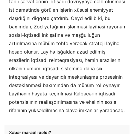
təbii sərvətlərinin iqtisadi dövriyyəyə cəlb olunması
istiqamətində görülən işlərin xüsusi əhəmiyyət
daşıdığını diqqətə çatdırıb. Qeyd edilib ki, bu
baxımdan, Zod yatağının işlənməsi layihəsi rayonun
sosial-iqtisadi inkişafına və məşğulluğun
artırılmasına mühüm töhfə verəcək strateji layihə
hesab olunur. Layihə işğaldan azad edilmiş
ərazilərin iqtisadi reinteqrasiyası, həmin ərazilərin
ölkənin ümumi iqtisadi sisteminə daha sıx
inteqrasiyası və dayanıqlı məskunlaşma prosesinin
dəstəklənməsi baxımından da mühüm rol oynayır.
Layihənin həyata keçirilməsi Kəlbəcərin iqtisadi
potensialının reallaşdırılmasına və əhalinin sosial
rifahının yüksəldilməsinə əlavə imkanlar yaradacaq.
Xəbər maraqlı gəldi?