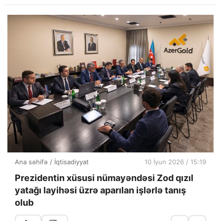
Ana səhifə
/
İqtisadiyyat
10 İyun 2026 / 15:19
Prezidentin xüsusi nümayəndəsi Zod qızıl
yatağı layihəsi üzrə aparılan işlərlə tanış
olub