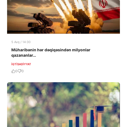
5 Avq / 14:30
Müharibənin hər dəqiqəsindən milyonlar
qazananlar…
İQTISADIYYAT
0
0