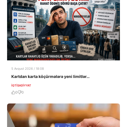
5 Avqust 2026 / 18:08
Kartdan karta köçürmələrə yeni limitlər…
İQTISADIYYAT
0
0