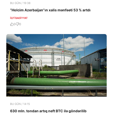
BU GÜN / 19:38
“Holcim Azerbaijan”ın xalis mənfəəti 53 % artdı
İQTISADIYYAT
0
0
BU GÜN / 14:15
630 mln. tondan artıq neft BTC ilə göndərilib