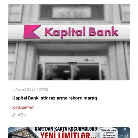
5 Avqust 2026 / 20:32
Kapital Bank istiqrazlarına rekord maraq
İQTISADIYYAT
0
0