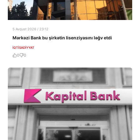
5 Avqust 2026 / 23:12
Mərkəzi Bank bu şirkətin lisenziyasını ləğv etdi
İQTISADIYYAT
0
0