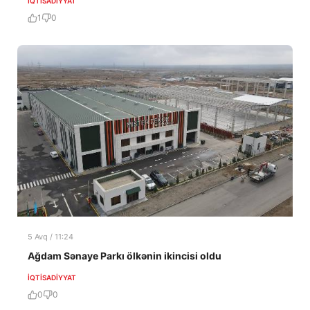
İQTISADIYYAT
1
0
5 Avq / 11:24
Ağdam Sənaye Parkı ölkənin ikincisi oldu
İQTISADIYYAT
0
0