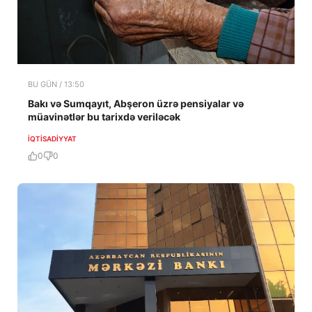
BU GÜN / 13:50
Bakı və Sumqayıt, Abşeron üzrə pensiyalar və
müavinətlər bu tarixdə veriləcək
İQTISADIYYAT
0
0