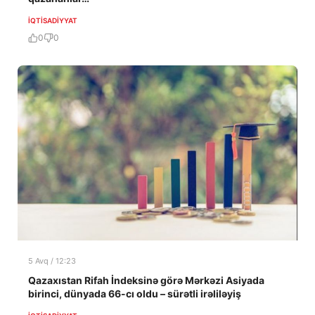
İQTISADIYYAT
0
0
5 Avq / 12:23
Qazaxıstan Rifah İndeksinə görə Mərkəzi Asiyada
birinci, dünyada 66-cı oldu – sürətli irəliləyiş