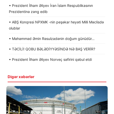
• Prezident İlham Əliyev İran İslam Respublikasının
Prezidentinə zəng edib
• ABŞ Konqresi NPXMK -nin peşəkar heyəti Milli Məclisdə
olublar
• Məhəmməd Əmin Rəsulzadənin doğum günüdür…
• TƏCİLİ! QOBU BƏLƏDİYYƏSİNDƏ NƏ BAŞ VERİR?
• Prezident İlham Əliyev Norveç səfirini qəbul etdi
Digər xəbərlər