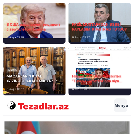
В США расследуют инцидент
FAZİL MUSTAFADAN ƏSƏBİ
с вертолетом Трампа
PAYLAŞIM: KİMƏ İRAD TUTDU?
6 Avq • 13:26
6 Avq • 09:27
MEDİA
MACARLARIN KİTAB
Hikmət Hacıyevin bu fikirləri
XƏZİNƏSİ- AKADEMİK YAZIR
“Türkiye Gazetesi”ndə niyə
təhrif edilib?
6 Avq • 08:12
6 Avq • 08:02
Menyu