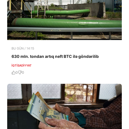
BU GÜN / 14:15
630 mln. tondan artıq neft BTC ilə göndərilib
İQTISADIYYAT
0
0