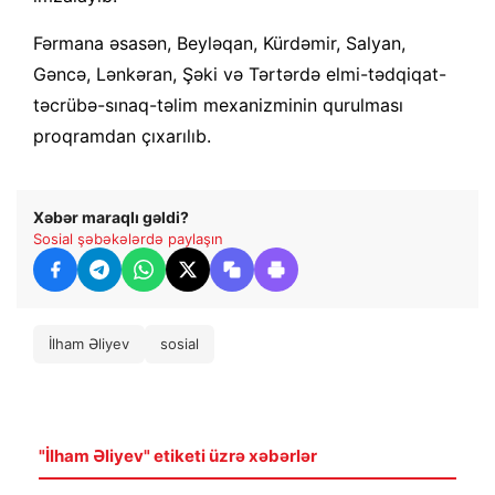
Fərmana əsasən, Beyləqan, Kürdəmir, Salyan,
Gəncə, Lənkəran, Şəki və Tərtərdə elmi-tədqiqat-
təcrübə-sınaq-təlim mexanizminin qurulması
proqramdan çıxarılıb.
Xəbər maraqlı gəldi?
Sosial şəbəkələrdə paylaşın
İlham Əliyev
sosial
"İlham Əliyev" etiketi üzrə xəbərlər