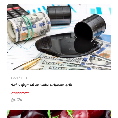
5 Avq / 11:15
Nefin qiyməti enməkdə davam edir
İQTISADIYYAT
0
0