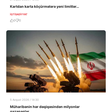
Kartdan karta köçürmələrə yeni limitlər…
İQTISADIYYAT
0
0
5 Avqust 2026 / 14:30
Müharibənin hər dəqiqəsindən milyonlar
qazananlar…