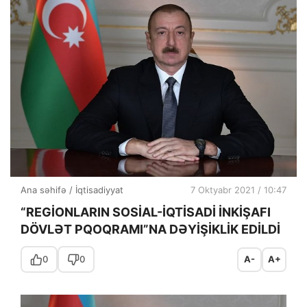
Ana səhifə
/
İqtisadiyyat
7 Oktyabr 2021 / 10:47
“REGİONLARIN SOSİAL-İQTİSADİ İNKİŞAFI
DÖVLƏT PQOQRAMI”NA DƏYİŞİKLİK EDİLDİ
0
0
A-
A+