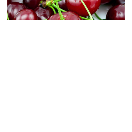
4 Avq / 12:56
Ermənistan albalı ixracından əldə edəcəyi gəlirin
böyük qismini itirə bilər – Rusiya qadağa qoyub
İQTISADIYYAT
0
0