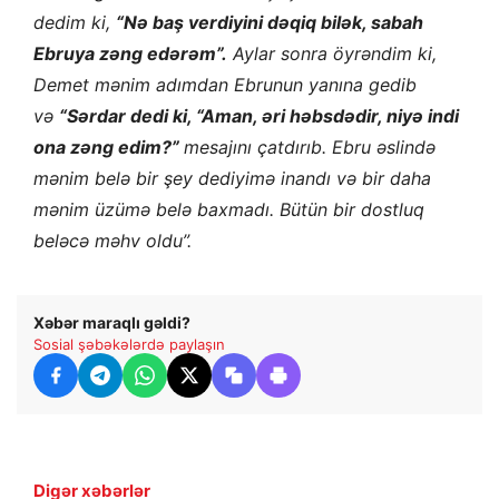
dedim ki,
“Nə baş verdiyini dəqiq bilək, sabah
Ebruya zəng edərəm”.
Aylar sonra öyrəndim ki,
Demet mənim adımdan Ebrunun yanına gedib
və
“Sərdar dedi ki, “Aman, əri həbsdədir, niyə indi
ona zəng edim?”
mesajını çatdırıb. Ebru əslində
mənim belə bir şey dediyimə inandı və bir daha
mənim üzümə belə baxmadı. Bütün bir dostluq
beləcə məhv oldu”.
Xəbər maraqlı gəldi?
Sosial şəbəkələrdə paylaşın
Digər xəbərlər