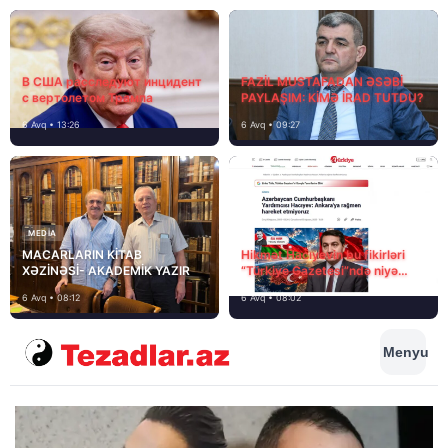
В США расследуют инцидент
FAZİL MUSTAFADAN ƏSƏBİ
с вертолетом Трампа
PAYLAŞIM: KİMƏ İRAD TUTDU?
6 Avq • 13:26
6 Avq • 09:27
MEDİA
MACARLARIN KİTAB
Hikmət Hacıyevin bu fikirləri
XƏZİNƏSİ- AKADEMİK YAZIR
“Türkiye Gazetesi”ndə niyə
təhrif edilib?
6 Avq • 08:12
6 Avq • 08:02
Menyu