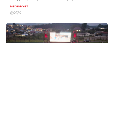
MƏDƏNIYYƏT
0
0
3 Avq / 08:01
“AzerGold” Bakı Media Mərkəzinin təşkilatçılığı ilə
Daşkəsəndə kino seansı keçirdi
MƏDƏNIYYƏT