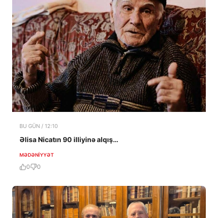
BU GÜN / 12:10
Əlisa Nicatın 90 illiyinə alqış…
MƏDƏNIYYƏT
0
0