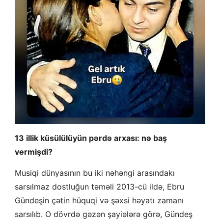
13 illik küsülülüyün pərdə arxası: nə baş
vermişdi?
Musiqi dünyasının bu iki nəhəngi arasındakı
sarsılmaz dostluğun təməli 2013-cü ildə, Ebru
Gündeşin çətin hüquqi və şəxsi həyatı zamanı
sarsılıb. O dövrdə gəzən şayiələrə görə, Gündeş