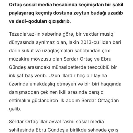
Ortaç sosial media hesabında keçmişdən bir şəkil
paylaşaraq keçmiş dostuna zeytun budağı uzadıb
və dedi-qoduları qızışdırıb.
Tezadlar.az-ın xəbərinə görə, bir vaxtlar musiqi
dünyasında ayrılmaz olan, lakin 2013-cü ildən bəri
dərin sükut və uzaqlaşmaları səbəbindən çox
müzakirə mövzusu olan Serdar Ortaç və Ebru
Gündeş arasındakı münasibətlərdə təəccüblü bir
inkişaf baş verib. Uzun illərdir heç bir layihə
üzərində əməkdaşlıq etməyən və bir-biri haqqında
danışmaqdan çəkinən ikili arasında barışıq
ehtimalını gücləndirən ilk addım Serdar Ortaçdan
gəlib.
Serdar Ortaç illər əvvəl rəsmi sosial media
səhifəsində Ebru Gündeşlə birlikdə səhnədə çıxış