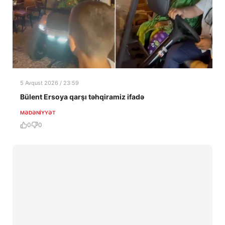
5 Avqust 2026 / 23:59
Bülent Ersoya qarşı təhqiramiz ifadə
MƏDƏNIYYƏT
0
0