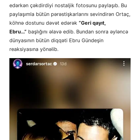
edərkən çəkdirdiyi nostaljik fotosunu paylaşıb. Bu
paylaşımla bütün pərəstişkarlarını sevindirən Ortaç,
köhnə dostunu dəvət edərək
“Geri qayıt,
Ebru…”
başlığını əlavə edib. Bundan sonra əyləncə
dünyasının bütün diqqəti Ebru Gündeşin
reaksiyasına yönəlib.