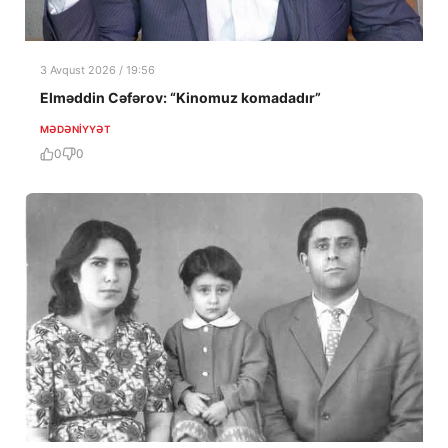
3 Avqust 2026 / 19:56
Elməddin Cəfərov: “Kinomuz komadadır”
MƏDƏNIYYƏT
0
0