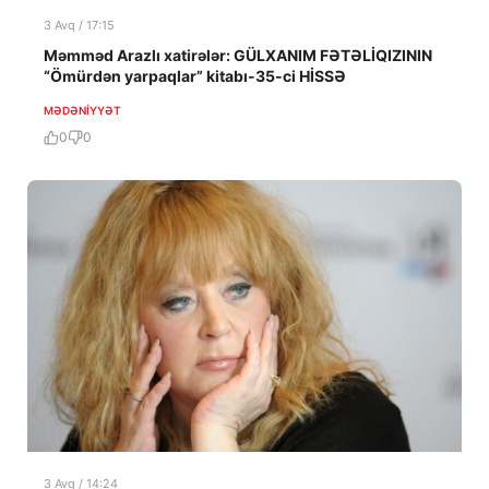
3 Avq / 17:15
Məmməd Arazlı xatirələr: GÜLXANIM FƏTƏLİQIZININ
“Ömürdən yarpaqlar” kitabı-35-ci HİSSƏ
MƏDƏNIYYƏT
0
0
3 Avq / 14:24