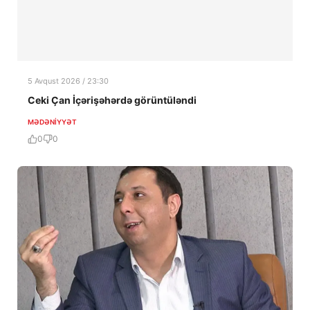
5 Avqust 2026 / 23:30
Ceki Çan İçərişəhərdə görüntüləndi
MƏDƏNIYYƏT
0
0