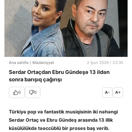
Ana səhifə
/
Mədəniyyət
2 İyun 2026 / 23:30
Serdar Ortaçdan Ebru Gündeşə 13 ildən
sonra barışıq çağırışı
0
0
A-
A+
Türkiyə pop və fantastik musiqisinin iki nəhəngi
Serdar Ortaç və Ebru Gündeş arasında 13 illik
küsülülükdə təəccüblü bir proses baş verib.