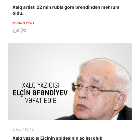
Xalq artisti 22 min rubla görə brendindən məhrum
oldu…
MƏDƏNIYYƏT
0
0
3 Avq / 10:45
Xalq yazıçısı Elçinin abidəsinin açılışı olub