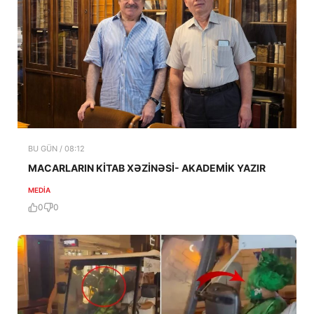
BU GÜN / 08:12
MACARLARIN KİTAB XƏZİNƏSİ- AKADEMİK YAZIR
MEDİA
0
0