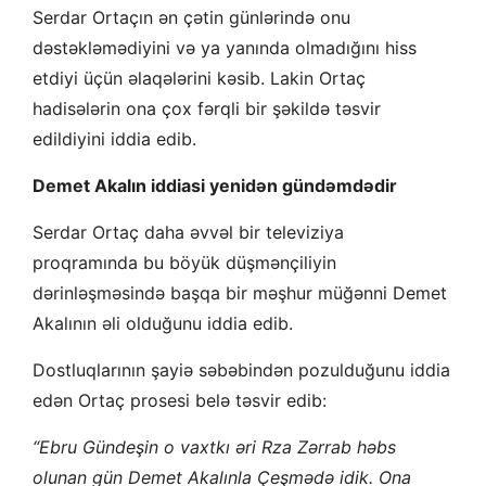
Serdar Ortaçın ən çətin günlərində onu
dəstəkləmədiyini və ya yanında olmadığını hiss
etdiyi üçün əlaqələrini kəsib. Lakin Ortaç
hadisələrin ona çox fərqli bir şəkildə təsvir
edildiyini iddia edib.
Demet Akalın iddiasi yenidən gündəmdədir
Serdar Ortaç daha əvvəl bir televiziya
proqramında bu böyük düşmənçiliyin
dərinləşməsində başqa bir məşhur müğənni Demet
Akalının əli olduğunu iddia edib.
Dostluqlarının şayiə səbəbindən pozulduğunu iddia
edən Ortaç prosesi belə təsvir edib:
“Ebru Gündeşin o vaxtkı əri Rza Zərrab həbs
olunan gün Demet Akalınla Çeşmədə idik. Ona