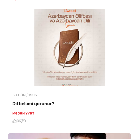
BU GÜN / 15:15
Dil beləmi qorunur?
MƏDƏNIYYƏT
0
0