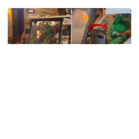
5 Avq / 23:59
Bülent Ersoya qarşı təhqiramiz ifadə
MƏDƏNIYYƏT
0
0