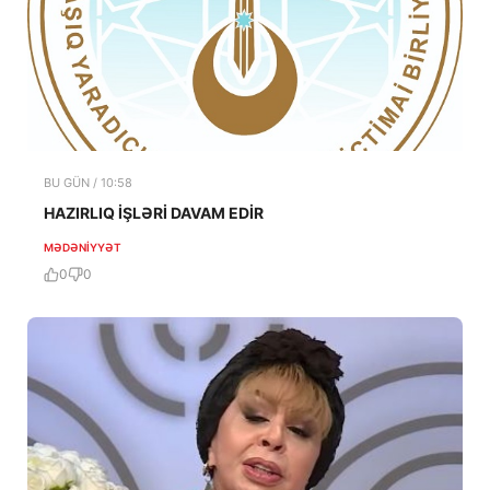
BU GÜN / 10:58
HAZIRLIQ İŞLƏRİ DAVAM EDİR
MƏDƏNIYYƏT
0
0