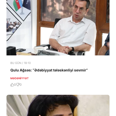
BU GÜN / 18:10
Qulu Ağsəs: “Ədəbiyyat tələskənliyi sevmir”
MƏDƏNIYYƏT
0
0