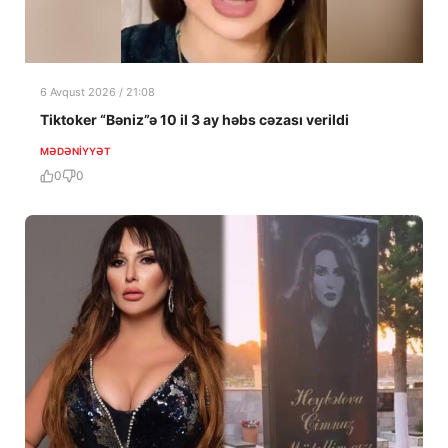
6 Avqust 2026 / 21:08
Tiktoker “Bəniz”ə 10 il 3 ay həbs cəzası verildi
MƏDƏNIYYƏT
0
0