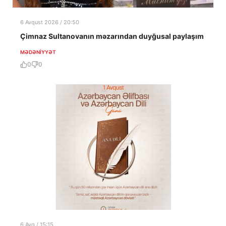
6 Avqust 2026 / 20:50
Çimnaz Sultanovanın məzarından duyğusal paylaşım
MƏDƏNIYYƏT
0
0
6 Avq / 15:15