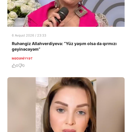
6 Avqust 2026 / 23:33
Ruhəngiz Allahverdiyeva: “Yüz yaşım olsa da qırmızı
geyinəcəyəm”
MƏDƏNIYYƏT
0
0