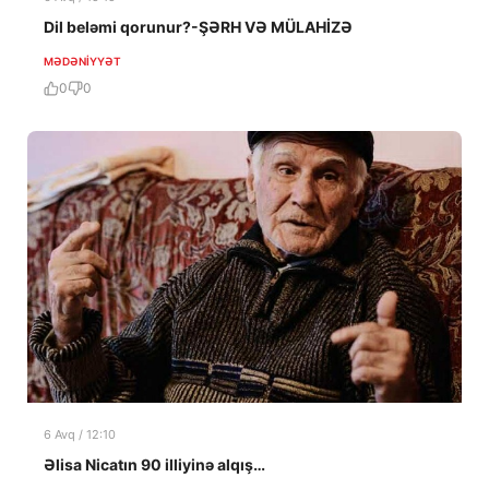
Dil beləmi qorunur?-ŞƏRH VƏ MÜLAHİZƏ
MƏDƏNIYYƏT
0
0
6 Avq / 12:10
Əlisa Nicatın 90 illiyinə alqış…