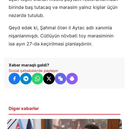
birində baş tutacaq və mərasim yalnız kişilər üçün
nəzərdə tutulub.
Qeyd edək ki, Şahmal ötən il Aytac adlı xanımla
nişanlanmışdı. Cütlüyün növbəti toy mərasiminin
isə ayın 27-də keçirilməsi planlaşdırılır.
Xəbər maraqlı gəldi?
Sosial şəbəkələrdə paylaşın
Digər xəbərlər