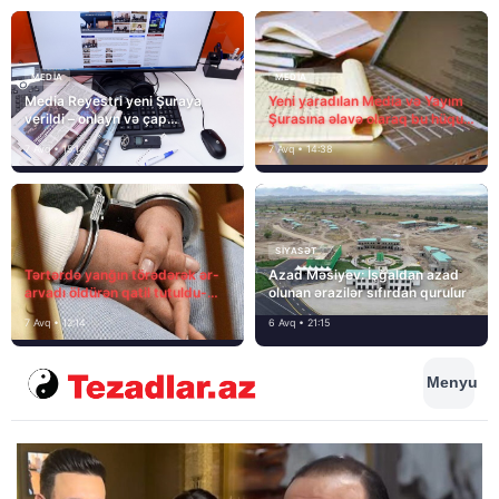
MEDİA
MEDİA
Media Reyestri yeni Şuraya
Yeni yaradılan Media və Yayım
verildi – onlayn və çap
Şurasına əlavə olaraq bu hüquq
mediasını nə gözləyir?
və vəzifələr də verilib
7 Avq • 15:14
7 Avq • 14:38
SIYASƏT
Tərtərdə yanğın törədərək ər-
Azad Məsiyev: İşğaldan azad
arvadı öldürən qatil tutuldu-
olunan ərazilər sıfırdan qurulur
SON DƏQİQƏ
7 Avq • 12:14
6 Avq • 21:15
Menyu