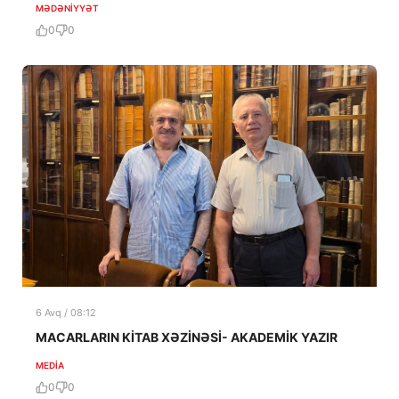
MƏDƏNIYYƏT
0
0
6 Avq / 08:12
MACARLARIN KİTAB XƏZİNƏSİ- AKADEMİK YAZIR
MEDİA
0
0