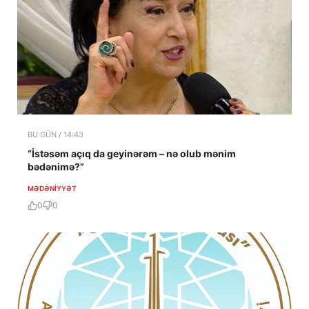
BU GÜN / 14:43
“İstəsəm açıq da geyinərəm – nə olub mənim
bədənimə?”
MƏDƏNIYYƏT
0
0