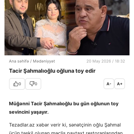
Ana səhifə
/
Mədəniyyət
20 May 2026 / 18:32
Tacir Şahmalıoğlu oğluna toy edir
0
0
A-
A+
Müğənni Tacir Şahmalıoğlu bu gün oğlunun toy
sevincini yaşayır.
Tezadlar.az xəbər verir ki, sənətçinin oğlu Şahmal
üçün təşkil olunan məclis paytaxt restoranlarından