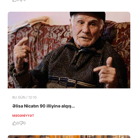
BU GÜN / 12:10
Əlisa Nicatın 90 illiyinə alqış…
MƏDƏNIYYƏT
0
0