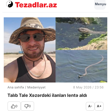
Menyu
Ana səhifə
/
Mədəniyyət
8 May 2026 / 23:56
Talıb Tale Xəzərdəki ilanları lentə aldı
0
0
A-
A+