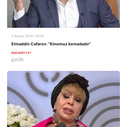
3 Avqust 2026 / 19:56
Elməddin Cəfərov: “Kinomuz komadadır”
MƏDƏNIYYƏT
0
0