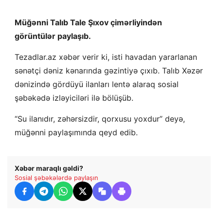
Müğənni Talıb Tale Şıxov çimərliyindən
görüntülər paylaşıb.
Tezadlar.az xəbər verir ki, isti havadan yararlanan
sənətçi dəniz kənarında gəzintiyə çıxıb. Talıb Xəzər
dənizində gördüyü ilanları lentə alaraq sosial
şəbəkədə izləyiciləri ilə bölüşüb.
“Su ilanıdır, zəhərsizdir, qorxusu yoxdur” deyə,
müğənni paylaşımında qeyd edib.
Xəbər maraqlı gəldi?
Sosial şəbəkələrdə paylaşın