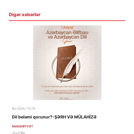
Digər xəbərlər
BU GÜN / 15:15
Dil beləmi qorunur?-ŞƏRH VƏ MÜLAHİZƏ
MƏDƏNIYYƏT
0
0