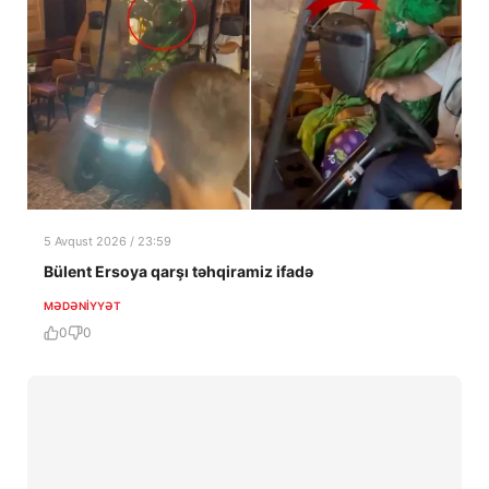
5 Avqust 2026 / 23:59
Bülent Ersoya qarşı təhqiramiz ifadə
MƏDƏNIYYƏT
0
0