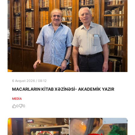
6 Avqust 2026 / 08:12
MACARLARIN KİTAB XƏZİNƏSİ- AKADEMİK YAZIR
MEDİA
0
0