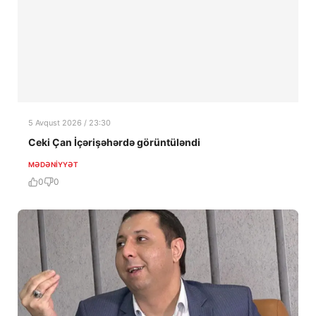
5 Avqust 2026 / 23:30
Ceki Çan İçərişəhərdə görüntüləndi
MƏDƏNIYYƏT
0
0