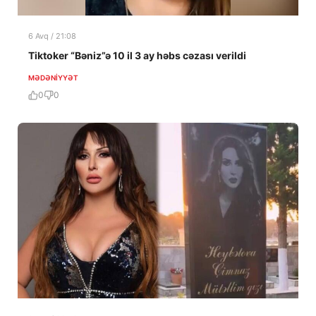
6 Avq / 21:08
Tiktoker “Bəniz”ə 10 il 3 ay həbs cəzası verildi
MƏDƏNIYYƏT
0
0