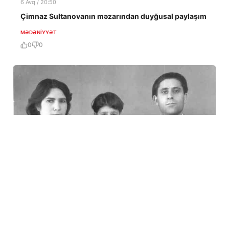
6 Avq / 20:50
Çimnaz Sultanovanın məzarından duyğusal paylaşım
MƏDƏNIYYƏT
0
0
3 Avq / 17:15
Məmməd Arazlı xatirələr: GÜLXANIM FƏTƏLİQIZININ