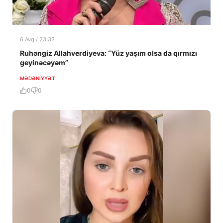
6 Avq / 23:33
Ruhəngiz Allahverdiyeva: “Yüz yaşım olsa da qırmızı
geyinəcəyəm”
MƏDƏNIYYƏT
0
0