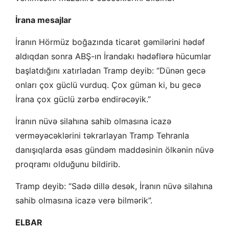
İrana mesajlar
İranın Hörmüz boğazında ticarət gəmilərini hədəf
aldıqdan sonra ABŞ-ın İrandakı hədəflərə hücumlar
başlatdığını xatırladan Tramp deyib: “Dünən gecə
onları çox güclü vurduq. Çox güman ki, bu gecə
İrana çox güclü zərbə endirəcəyik.”
İranın nüvə silahına sahib olmasına icazə
verməyəcəklərini təkrarlayan Tramp Tehranla
danışıqlarda əsas gündəm maddəsinin ölkənin nüvə
proqramı olduğunu bildirib.
Tramp deyib: “Sadə dillə desək, İranın nüvə silahına
sahib olmasına icazə verə bilmərik”.
ELBAR