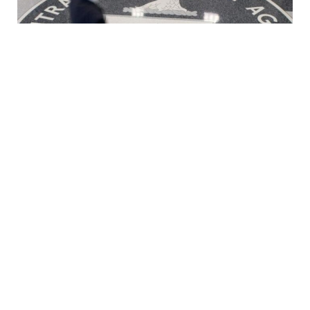
6 Avq / 10:33
MKİ Kubada əməliyyatları genişləndirmək üçün
“xüsusi qrup” yaradır?
DÜNYA
0
0