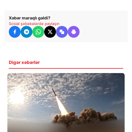
Xəbər maraqlı gəldi?
Sosial şəbəkələrdə paylaşın
Digər xəbərlər