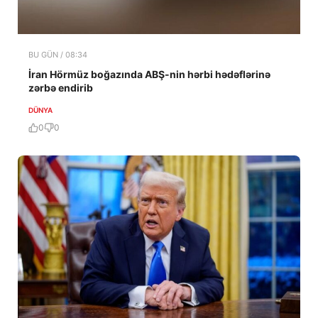
BU GÜN / 08:34
İran Hörmüz boğazında ABŞ-nin hərbi hədəflərinə
zərbə endirib
DÜNYA
0
0