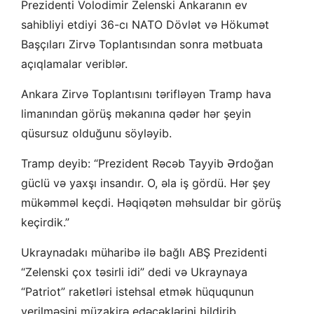
Prezidenti Volodimir Zelenski Ankaranın ev
sahibliyi etdiyi 36-cı NATO Dövlət və Hökumət
Başçıları Zirvə Toplantısından sonra mətbuata
açıqlamalar veriblər.
Ankara Zirvə Toplantısını tərifləyən Tramp hava
limanından görüş məkanına qədər hər şeyin
qüsursuz olduğunu söyləyib.
Tramp deyib: “Prezident Rəcəb Tayyib Ərdoğan
güclü və yaxşı insandır. O, əla iş gördü. Hər şey
mükəmməl keçdi. Həqiqətən məhsuldar bir görüş
keçirdik.”
Ukraynadakı müharibə ilə bağlı ABŞ Prezidenti
“Zelenski çox təsirli idi” dedi və Ukraynaya
“Patriot” raketləri istehsal etmək hüququnun
verilməsini müzakirə edəcəklərini bildirib.