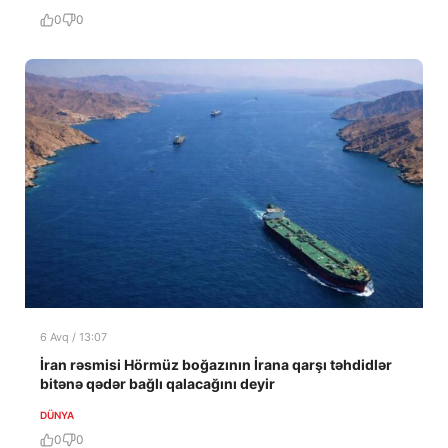
0
0
6 Avq / 13:07
İran rəsmisi Hörmüz boğazının İrana qarşı təhdidlər
bitənə qədər bağlı qalacağını deyir
DÜNYA
0
0