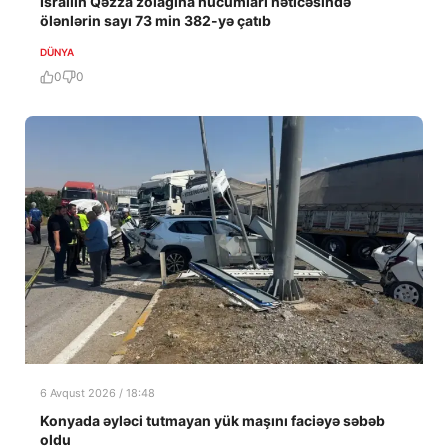
İsrailin Qəzza zolağına hücumları nəticəsində
ölənlərin sayı 73 min 382-yə çatıb
DÜNYA
0
0
6 Avqust 2026 / 18:48
Konyada əyləci tutmayan yük maşını faciəyə səbəb
oldu