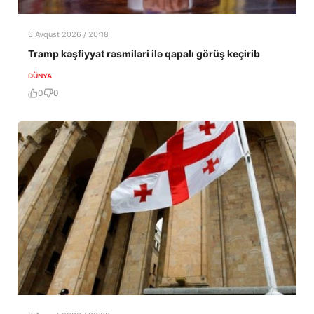
6 Avqust 2026 / 20:18
Tramp kəşfiyyat rəsmiləri ilə qapalı görüş keçirib
DÜNYA
0
0