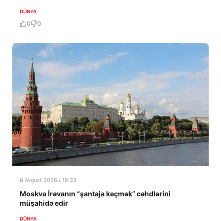
DÜNYA
0
0
6 Avqust 2026 / 18:33
Moskva İrəvanın “şantaja keçmək” cəhdlərini
müşahidə edir
DÜNYA