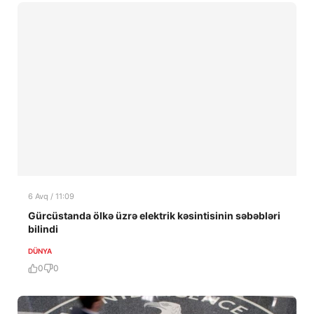
6 Avq / 11:09
Gürcüstanda ölkə üzrə elektrik kəsintisinin səbəbləri
bilindi
DÜNYA
0
0