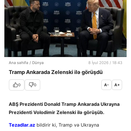
Ana səhifə
/
Dünya
8 İyul 2026 / 18:43
Tramp Ankarada Zelenski ilə görüşdü
0
0
A-
A+
ABŞ Prezidenti Donald Tramp Ankarada Ukrayna
Prezidenti Volodimir Zelenski ilə görüşüb.
Tezadlar.az
bildirir ki, Tramp və Ukrayna