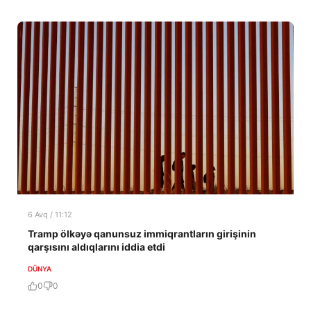
6 Avq / 11:12
Tramp ölkəyə qanunsuz immiqrantların girişinin
qarşısını aldıqlarını iddia etdi
DÜNYA
0
0