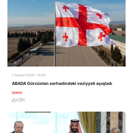
7 Avqust 2026 / 19:04
ABADA Gürcüstan sərhədindəki vəziyyəti açıqladı
DÜNYA
0
0