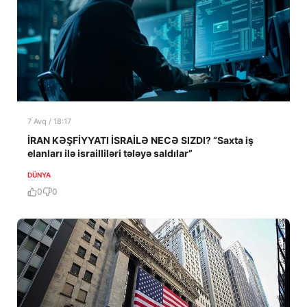
7 Avq / 18:17
İRAN KƏŞFİYYATI İSRAİLƏ NECƏ SIZDI? “Saxta iş
elanları ilə israilliləri tələyə saldılar”
DÜNYA
0
0