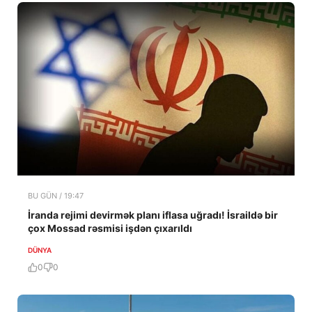
BU GÜN / 19:47
İranda rejimi devirmək planı iflasa uğradı! İsraildə bir
çox Mossad rəsmisi işdən çıxarıldı
DÜNYA
0
0