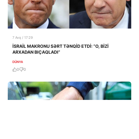
7 Avq / 17:29
İSRAİL MAKRONU SƏRT TƏNQİD ETDİ: “O, BİZİ
ARXADAN BIÇAQLADI”
DÜNYA
0
0