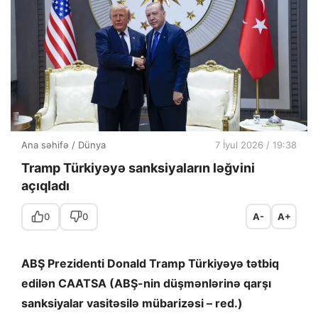
Ana səhifə
/
Dünya
7 İyul 2026 / 19:38
Tramp Türkiyəyə sanksiyaların ləğvini
açıqladı
0
0
A-
A+
ABŞ Prezidenti Donald Tramp Türkiyəyə tətbiq
edilən CAATSA (ABŞ-nin düşmənlərinə qarşı
sanksiyalar vasitəsilə mübarizəsi – red.)