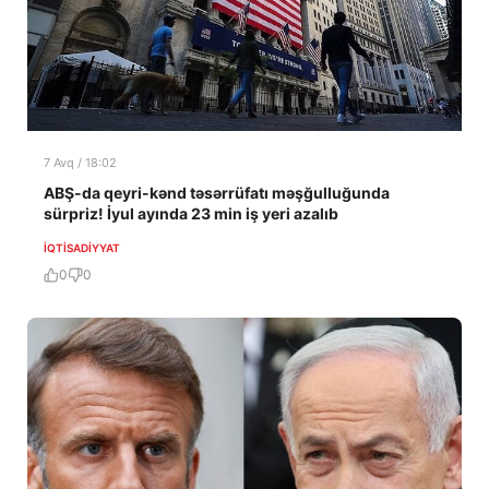
7 Avq / 18:02
ABŞ-da qeyri-kənd təsərrüfatı məşğulluğunda
sürpriz! İyul ayında 23 min iş yeri azalıb
İQTISADIYYAT
0
0