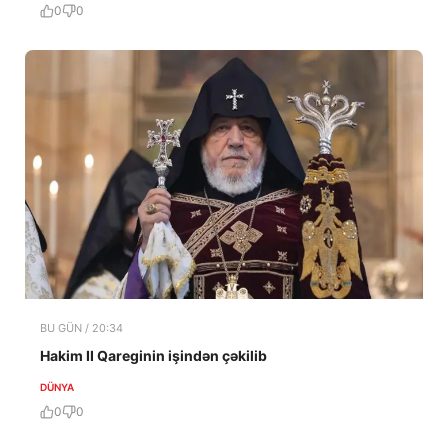
0
0
BU GÜN / 20:34
Hakim II Qareginin işindən çəkilib
DÜNYA
0
0