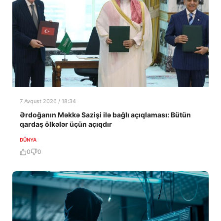
7 Avqust 2026 / 18:34
Ərdoğanın Məkkə Sazişi ilə bağlı açıqlaması: Bütün
qardaş ölkələr üçün açıqdır
DÜNYA
0
0