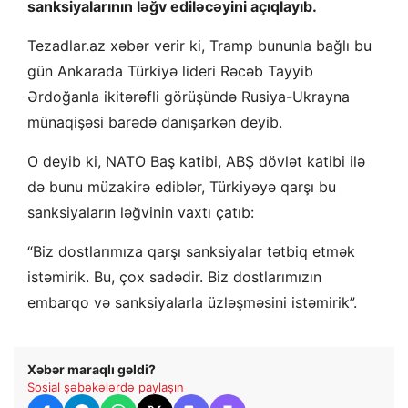
sanksiyalarının ləğv ediləcəyini açıqlayıb.
Tezadlar.az xəbər verir ki, Tramp bununla bağlı bu
gün Ankarada Türkiyə lideri Rəcəb Tayyib
Ərdoğanla ikitərəfli görüşündə Rusiya-Ukrayna
münaqişəsi barədə danışarkən deyib.
O deyib ki, NATO Baş katibi, ABŞ dövlət katibi ilə
də bunu müzakirə ediblər, Türkiyəyə qarşı bu
sanksiyaların ləğvinin vaxtı çatıb:
“Biz dostlarımıza qarşı sanksiyalar tətbiq etmək
istəmirik. Bu, çox sadədir. Biz dostlarımızın
embarqo və sanksiyalarla üzləşməsini istəmirik”.
Xəbər maraqlı gəldi?
Sosial şəbəkələrdə paylaşın