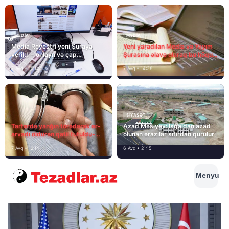
MEDİA
MEDİA
Media Reyestri yeni Şuraya
Yeni yaradılan Media və Yayım
verildi – onlayn və çap
Şurasına əlavə olaraq bu hüquq
mediasını nə gözləyir?
və vəzifələr də verilib
7 Avq • 15:14
7 Avq • 14:38
SIYASƏT
Tərtərdə yanğın törədərək ər-
Azad Məsiyev: İşğaldan azad
arvadı öldürən qatil tutuldu-
olunan ərazilər sıfırdan qurulur
SON DƏQİQƏ
7 Avq • 12:14
6 Avq • 21:15
Menyu