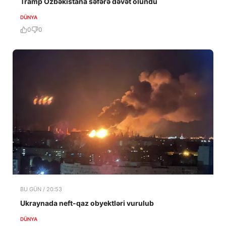
Tramp Özbəkistana səfərə dəvət olundu
DÜNYA
0
0
BU GÜN / 20:53
Ukraynada neft-qaz obyektləri vurulub
DÜNYA