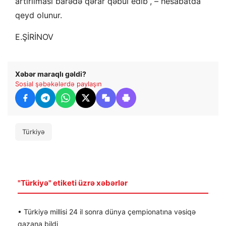
artırılması barədə qərar qəbul edib”, – hesabatda
qeyd olunur.
E.ŞİRİNOV
Xəbər maraqlı gəldi?
Sosial şəbəkələrdə paylaşın
Türkiyə
"Türkiyə" etiketi üzrə xəbərlər
• Türkiyə millisi 24 il sonra dünya çempionatına vəsiqə
qazana bildi