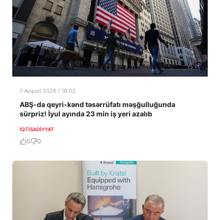
7 Avqust 2026 / 18:02
ABŞ-da qeyri-kənd təsərrüfatı məşğulluğunda
sürpriz! İyul ayında 23 min iş yeri azalıb
İQTISADIYYAT
0
0