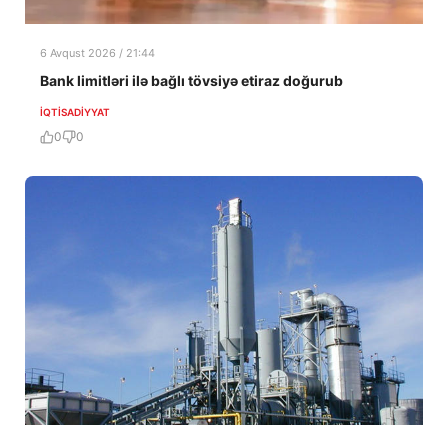
6 Avqust 2026 / 21:44
Bank limitləri ilə bağlı tövsiyə etiraz doğurub
İQTISADIYYAT
0
0