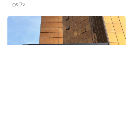
0
0
5 Avq / 23:12
Mərkəzi Bank bu şirkətin lisenziyasını ləğv etdi
İQTISADIYYAT
0
0