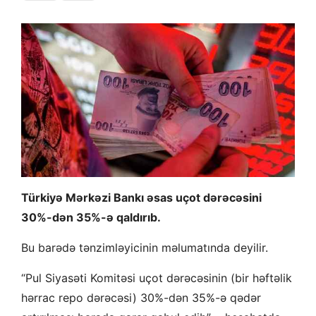
Türkiyə Mərkəzi Bankı əsas uçot dərəcəsini
30%-dən 35%-ə qaldırıb.
Bu barədə tənzimləyicinin məlumatında deyilir.
“Pul Siyasəti Komitəsi uçot dərəcəsinin (bir həftəlik
hərrac repo dərəcəsi) 30%-dən 35%-ə qədər