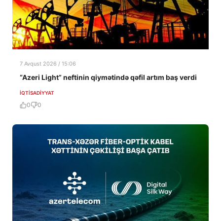
7 Avqust 2026 / 15:06
“Azeri Light” neftinin qiymətində qəfil artım baş verdi
İQTISADIYYAT
0
0