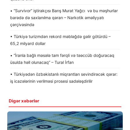
• “Survivor” iştirakçısı Barış Murat Yağcı və bu məşhurlar
barədə də saxlanılma qərarı – Narkotik əməliyyatı
çərçivəsində
• Türkiyə turizmdən rekord məbləğdə gəlir götürdü –
65,2 milyard dollar
• “İranla bağlı məsələ tam fərqli və təəccüb doğuracaq
üsulda həll olunacaq” – Tural İrfan
• Türkiyədən özbəkistanlı miqrantları sevindirəcək qərar:
iş icazələrinin verilməsi prosesi sadələşdirilir
Digər xəbərlər