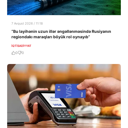
7 Avqust 2026 / 11:18
“Bu layihənin uzun illər əngəllənməsində Rusiyanın
regiondakı maraqları böyük rol oynayıb”
İQTISADIYYAT
0
0