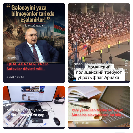
MEDİA
İQBAL AĞAZADƏ YAZIR-
Erməni polisi stadionda
Səfəvilər dövləti milli
separatçı “Artsax”ın bayrağını
dövlətdirmi?
müsadirə etdi və…
8 Avq • 08:51
8 Avq • 08:39
MEDİA
MEDİA
Media Reyestri yeni Şuraya
Yeni yaradılan Media və Yayım
verildi – onlayn və çap
Şurasına əlavə olaraq bu hüquq
mediasını nə gözləyir?
və vəzifələr də verilib
7 Avq • 15:14
7 Avq • 14:38