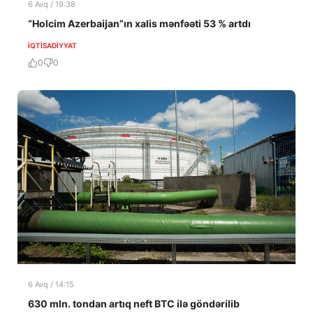
6 Avq / 19:38
“Holcim Azerbaijan”ın xalis mənfəəti 53 % artdı
İQTISADIYYAT
0
0
6 Avq / 14:15
630 mln. tondan artıq neft BTC ilə göndərilib