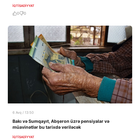
İQTISADIYYAT
0
0
6 Avq / 13:50
Bakı və Sumqayıt, Abşeron üzrə pensiyalar və
müavinətlər bu tarixdə veriləcək
İQTISADIYYAT