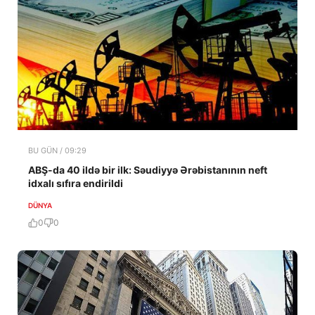
BU GÜN / 09:29
ABŞ-da 40 ildə bir ilk: Səudiyyə Ərəbistanının neft
idxalı sıfıra endirildi
DÜNYA
0
0