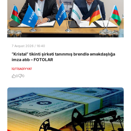
7 Avqust 2026 / 16:40
“Kristal” tikinti şirkəti tanınmış brendlə əməkdaşlığa
imza atıb – FOTOLAR
İQTISADIYYAT
0
0