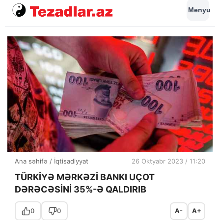
Menyu
Ana səhifə
/
İqtisadiyyat
26 Oktyabr 2023 / 11:20
TÜRKİYƏ MƏRKƏZİ BANKI UÇOT
DƏRƏCƏSİNİ 35%-Ə QALDIRIB
0
0
A-
A+