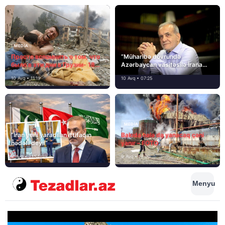
MEDİA
Просто вспомнить о том, что
“Müharibə dövründə
было в эти дни в Грузии- 18
Azərbaycan vasitəsilə İrana
лет назад, 8 августа 2008
yardım və dəstək göstərilib”
10 Avq • 11:19
10 Avq • 07:25
года…
MEDİA
“İran yeni yaradılan ittifaqın
Bakıda hələ də yanacaq çəni
hədəfi deyil”
yanır – FOTO
9 Avq • 21:54
9 Avq • 18:00
Menyu