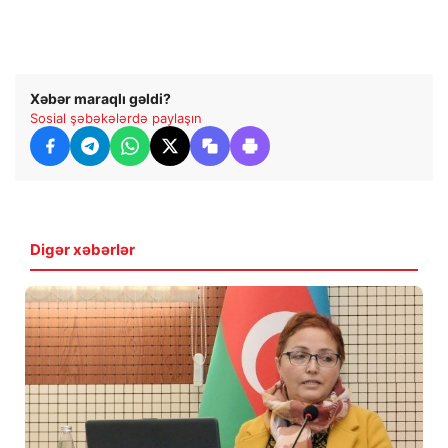
Xəbər maraqlı gəldi?
Sosial şəbəkələrdə paylaşın
Digər xəbərlər