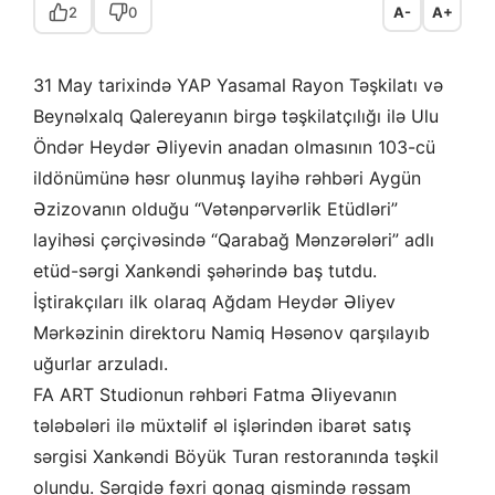
2
0
A-
A+
31 May tarixində YAP Yasamal Rayon Təşkilatı və
Beynəlxalq Qalereyanın birgə təşkilatçılığı ilə Ulu
Öndər Heydər Əliyevin anadan olmasının 103-cü
ildönümünə həsr olunmuş layihə rəhbəri Aygün
Əzizovanın olduğu “Vətənpərvərlik Etüdləri”
layihəsi çərçivəsində “Qarabağ Mənzərələri” adlı
etüd-sərgi Xankəndi şəhərində baş tutdu.
İştirakçıları ilk olaraq Ağdam Heydər Əliyev
Mərkəzinin direktoru Namiq Həsənov qarşılayıb
uğurlar arzuladı.
FA ART Studionun rəhbəri Fatma Əliyevanın
tələbələri ilə müxtəlif əl işlərindən ibarət satış
sərgisi Xankəndi Böyük Turan restoranında təşkil
olundu. Sərgidə fəxri qonaq qismində rəssam