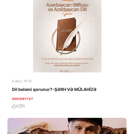
6 Avq / 15:15
Dil beləmi qorunur?-ŞƏRH VƏ MÜLAHİZƏ
MƏDƏNIYYƏT
0
0