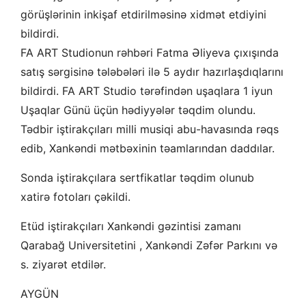
görüşlərinin inkişaf etdirilməsinə xidmət etdiyini
bildirdi.
FA ART Studionun rəhbəri Fatma Əliyeva çıxışında
satış sərgisinə tələbələri ilə 5 aydır hazırlaşdıqlarını
bildirdi. FA ART Studio tərəfindən uşaqlara 1 iyun
Uşaqlar Günü üçün hədiyyələr təqdim olundu.
Tədbir iştirakçıları milli musiqi abu-havasında rəqs
edib, Xankəndi mətbəxinin təamlarından daddılar.
Sonda iştirakçılara sertfikatlar təqdim olunub
xatirə fotoları çəkildi.
Etüd iştirakçıları Xankəndi gəzintisi zamanı
Qarabağ Universitetini , Xankəndi Zəfər Parkını və
s. ziyarət etdilər.
AYGÜN