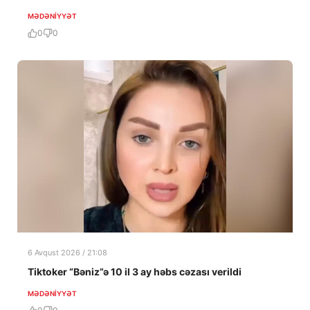
MƏDƏNIYYƏT
0
0
6 Avqust 2026 / 21:08
Tiktoker “Bəniz”ə 10 il 3 ay həbs cəzası verildi
MƏDƏNIYYƏT