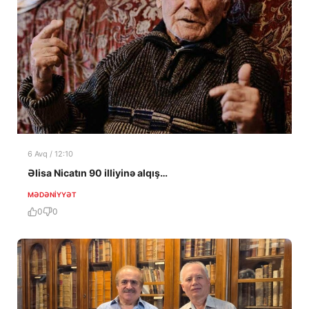
6 Avq / 12:10
Əlisa Nicatın 90 illiyinə alqış…
MƏDƏNIYYƏT
0
0