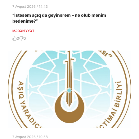
7 Avqust 2026 / 14:43
“İstəsəm açıq da geyinərəm – nə olub mənim
bədənimə?”
MƏDƏNIYYƏT
0
0
7 Avqust 2026 / 10:58