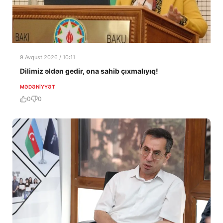
9 Avqust 2026 / 10:11
Dilimiz əldən gedir, ona sahib çıxmalıyıq!
MƏDƏNIYYƏT
0
0