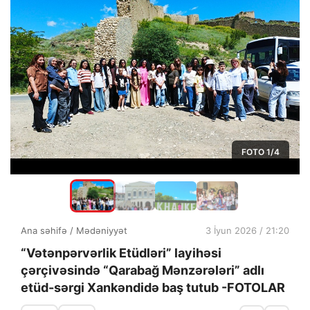
FOTO
1
/4
Ana səhifə
/
Mədəniyyət
3 İyun 2026 / 21:20
“Vətənpərvərlik Etüdləri” layihəsi
çərçivəsində “Qarabağ Mənzərələri” adlı
etüd-sərgi Xankəndidə baş tutub -FOTOLAR