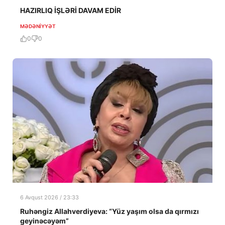
HAZIRLIQ İŞLƏRİ DAVAM EDİR
MƏDƏNIYYƏT
0
0
6 Avqust 2026 / 23:33
Ruhəngiz Allahverdiyeva: “Yüz yaşım olsa da qırmızı
geyinəcəyəm”