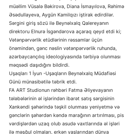
müəllim Vüsalə Bəkirova, Diana İsmayılova, Rəhimə
Əsədullayeva, Aygün Kamilqızı iştirak edirdilər.
Sərgini giriş sözü ilə Beynəlxalq Qalereyanın
direktoru Elnurə İsgəndərova açaraq qeyd etdi ki;
Vətənpərvərlik etüdlərinin rəssamlar üçün
önəmindən, gənc nəslin vətənpərvərlik ruhunda,
azərbaycançılıq ideologiyasında tərbiyə olunması
məqsədi daşıdığını bildirdi.
Uşaqları 1 İyun -Uşaqların Beynəlxalq Müdafiəsi
Günü münasibətilə təbrik etdi.
FA ART Studionun rəhbəri Fatma Əliyevayanın
tələbələrinin əl işlərindən ibarət satış sərgisinin
Xankəndi şəhərində təşkil olunması yeniyetmə və
gənclərin şəhərdən kəndə marağının artırılması, pis
vərdişlərdən uzaq olub asudə vaxtlarında əl işləri
ilə məşğul olmaları, erkən yaşlarından dünya