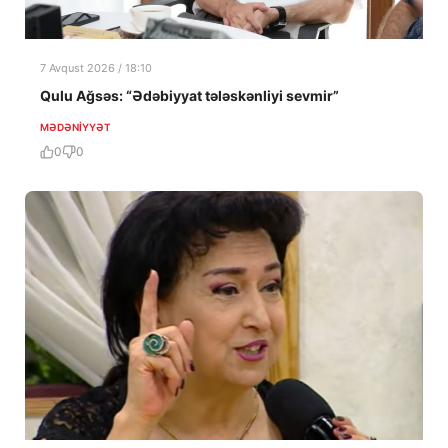
7 Avqust 2026 / 18:10
Qulu Ağsəs: “Ədəbiyyat tələskənliyi sevmir”
MƏDƏNIYYƏT
0
0