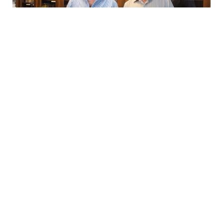
6 Avq / 08:12
MACARLARIN KİTAB XƏZİNƏSİ- AKADEMİK YAZIR
MEDİA
0
0