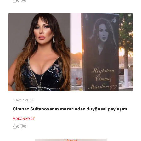
0
0
6 Avq / 20:50
Çimnaz Sultanovanın məzarından duyğusal paylaşım
MƏDƏNIYYƏT
0
0