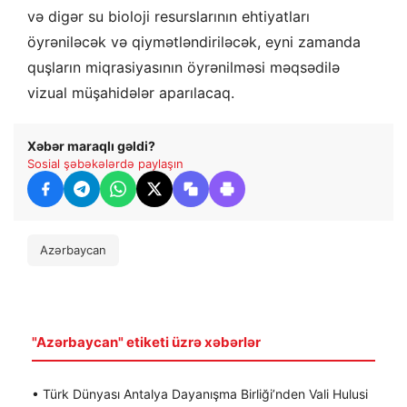
və digər su bioloji resurslarının ehtiyatları
öyrəniləcək və qiymətləndiriləcək, eyni zamanda
quşların miqrasiyasının öyrənilməsi məqsədilə
vizual müşahidələr aparılacaq.
Xəbər maraqlı gəldi?
Sosial şəbəkələrdə paylaşın
Azərbaycan
"Azərbaycan" etiketi üzrə xəbərlər
• Türk Dünyası Antalya Dayanışma Birliği’nden Vali Hulusi