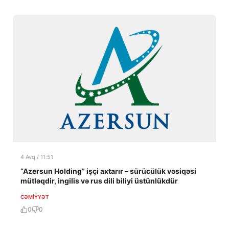
4 Avq / 11:51
“Azersun Holding” işçi axtarır – sürücülük vəsiqəsi
mütləqdir, ingilis və rus dili biliyi üstünlükdür
CƏMIYYƏT
0
0