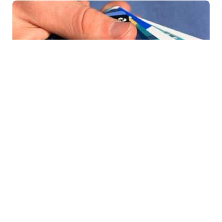
4 Avq / 11:30
Kartdan-karta pul köçürülməsinə niyə limit qoyulub?
İQTISADIYYAT
0
0