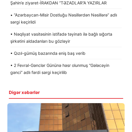
Şahin’e ziyaret-İRAKDAN “TƏZADLAR”A YAZIRLAR
• “Azərbaycan-Misir Dostluğu Nəsillərdən Nəsillərə” adlı
sərgi keçirildi
• Nəqliyat vasitəsinin istifadə təyinatı ilə bağlı sığorta
şirkətini aldadanları bu gözləyir
• Qızıl-gümüş bazarında eniş baş verib
• 2 Fevral-Gənclər Gününə həsr olunmuş “Gələcəyin
gənci” adlı fərdi sərgi keçirilib
Digər xəbərlər