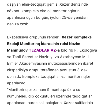
daşıyan elmi-tədqiqat gəmisi Xəzər dənizində
növbəti kompleks ekoloji monitorinqlərin
aparılması üçün bu gün, iyulun 25-də yenidən
dənizə çıxıb.
Ekspedisiya qrupunun rəhbəri,
Xəzər Kompleks
Ekoloji Monitorinq İdarəsinin rəisi Nazim
Mahmudov
TEZADLAR.AZ
-a bildirib ki, Ekologiya
və Təbii Sərvətlər Nazirliyi və Azərbaycan Milli
Elmlər Akademiyasının mütəxəssislərindən ibarət
ekspedisiya qrupu tərəfindən avqustun 3-dək
dənizdə kompleks tədqiqatlar və monitorinqlər
aparılacaq.
“Monitorinqlər zamanı 9 məntəqə üzrə su
nümunələri, dib çöküntüləri üzərində tədqiqatlar
aparılacaq, nərəcinsli balıqların, Xəzər suitilərinin