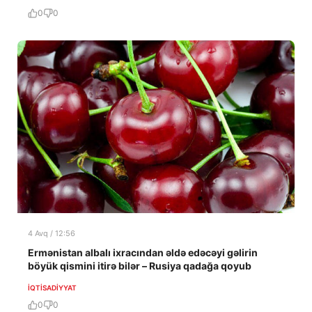
0
0
4 Avq / 12:56
Ermənistan albalı ixracından əldə edəcəyi gəlirin
böyük qismini itirə bilər – Rusiya qadağa qoyub
İQTISADIYYAT
0
0