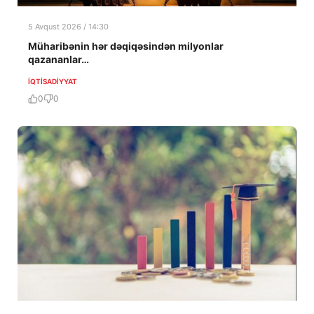
5 Avqust 2026 / 14:30
Müharibənin hər dəqiqəsindən milyonlar
qazananlar…
İQTISADIYYAT
0
0