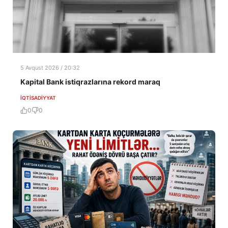
5 Avqust 2026 / 20:32
Kapital Bank istiqrazlarına rekord maraq
İQTISADIYYAT
0
0