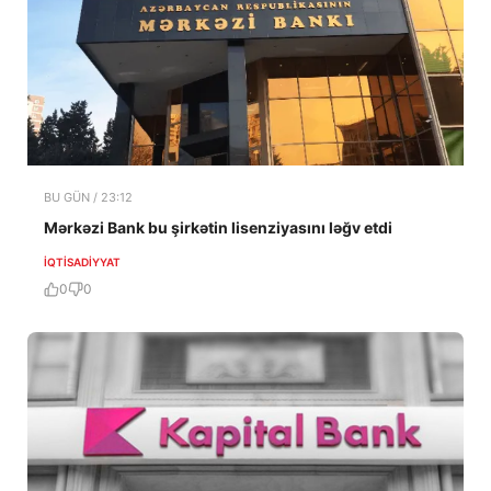
BU GÜN / 23:12
Mərkəzi Bank bu şirkətin lisenziyasını ləğv etdi
İQTISADIYYAT
0
0