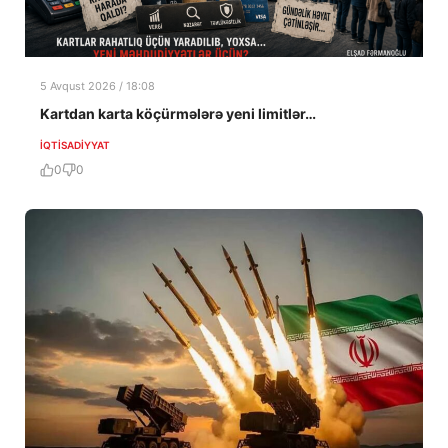
5 Avqust 2026 / 18:08
Kartdan karta köçürmələrə yeni limitlər…
İQTISADIYYAT
0
0