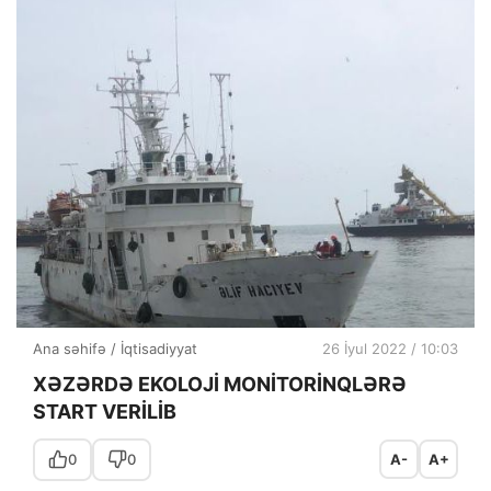
Ana səhifə
/
İqtisadiyyat
26 İyul 2022 / 10:03
XƏZƏRDƏ EKOLOJİ MONİTORİNQLƏRƏ
START VERİLİB
0
0
A-
A+