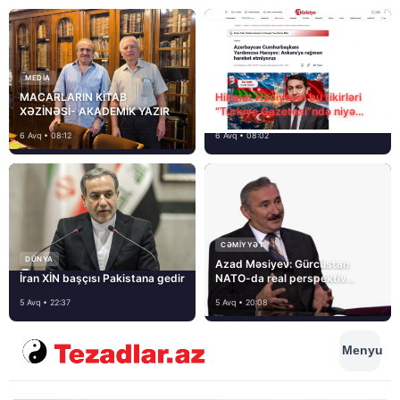
MEDİA
MACARLARIN KİTAB
Hikmət Hacıyevin bu fikirləri
XƏZİNƏSİ- AKADEMİK YAZIR
“Türkiye Gazetesi”ndə niyə
təhrif edilib?
6 Avq • 08:12
6 Avq • 08:02
CƏMIYYƏT
DÜNYA
Azad Məsiyev: Gürcüstan
İran XİN başçısı Pakistana gedir
NATO-da real perspektiv
görmür
5 Avq • 22:37
5 Avq • 20:08
Menyu