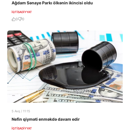
Ağdam Sənaye Parkı ölkənin ikincisi oldu
İQTISADIYYAT
0
0
5 Avq / 11:15
Nefin qiyməti enməkdə davam edir
İQTISADIYYAT