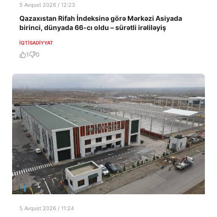
5 Avqust 2026 / 12:23
Qazaxıstan Rifah İndeksinə görə Mərkəzi Asiyada
birinci, dünyada 66-cı oldu – sürətli irəliləyiş
İQTISADIYYAT
1
0
5 Avqust 2026 / 11:24