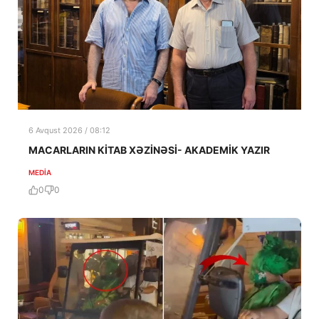
6 Avqust 2026 / 08:12
MACARLARIN KİTAB XƏZİNƏSİ- AKADEMİK YAZIR
MEDİA
0
0