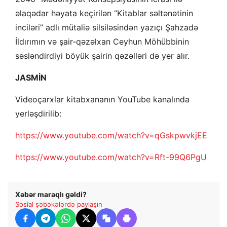
əlaqədar həyata keçirilən “Kitablar səltənətinin
inciləri” adlı mütaliə silsiləsindən yazıçı Şahzadə
İldırımın və şair-qəzəlxan Ceyhun Möhübbinin
səsləndirdiyi böyük şairin qəzəlləri də yer alır.
JASMİN
Videoçarxlar kitabxananın YouTube kanalında
yerləşdirilib:
https://www.youtube.com/watch?v=qGskpwvkjEE
https://www.youtube.com/watch?v=Rft-99Q6PgU
Xəbər maraqlı gəldi?
Sosial şəbəkələrdə paylaşın