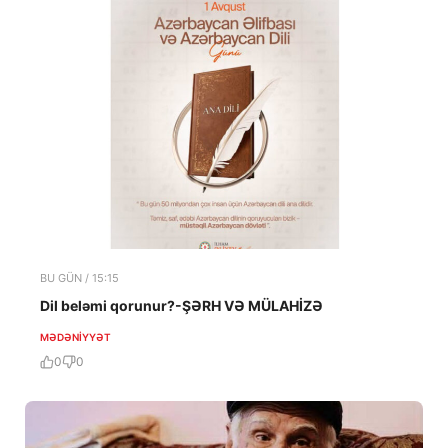
BU GÜN / 15:15
Dil beləmi qorunur?-ŞƏRH VƏ MÜLAHİZƏ
MƏDƏNIYYƏT
0
0