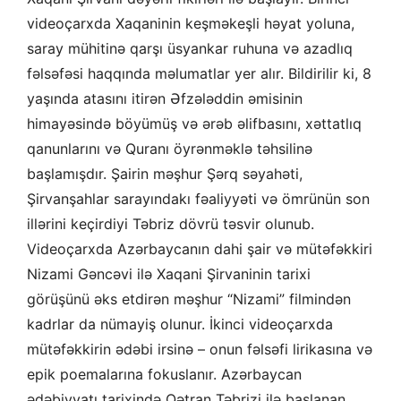
videoçarxda Xaqaninin keşməkeşli həyat yoluna,
saray mühitinə qarşı üsyankar ruhuna və azadlıq
fəlsəfəsi haqqında məlumatlar yer alır. Bildirilir ki, 8
yaşında atasını itirən Əfzələddin əmisinin
himayəsində böyümüş və ərəb əlifbasını, xəttatlıq
qanunlarını və Quranı öyrənməklə təhsilinə
başlamışdır. Şairin məşhur Şərq səyahəti,
Şirvanşahlar sarayındakı fəaliyyəti və ömrünün son
illərini keçirdiyi Təbriz dövrü təsvir olunub.
Videoçarxda Azərbaycanın dahi şair və mütəfəkkiri
Nizami Gəncəvi ilə Xaqani Şirvaninin tarixi
görüşünü əks etdirən məşhur “Nizami” filmindən
kadrlar da nümayiş olunur. İkinci videoçarxda
mütəfəkkirin ədəbi irsinə – onun fəlsəfi lirikasına və
epik poemalarına fokuslanır. Azərbaycan
ədəbiyyatı tarixində Qətran Təbrizi ilə başlanan