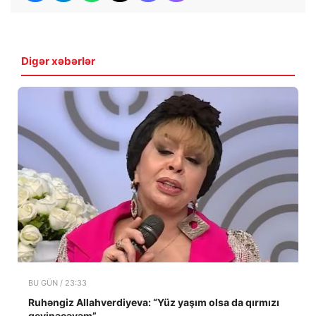
Digər xəbərlər
BU GÜN / 23:33
Ruhəngiz Allahverdiyeva: “Yüz yaşım olsa da qırmızı
geyinəcəyəm”