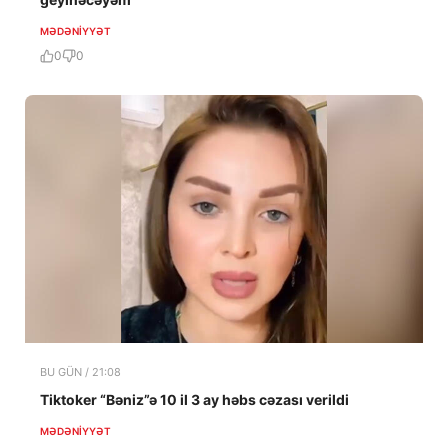
MƏDƏNIYYƏT
0
0
BU GÜN / 21:08
Tiktoker “Bəniz”ə 10 il 3 ay həbs cəzası verildi
MƏDƏNIYYƏT