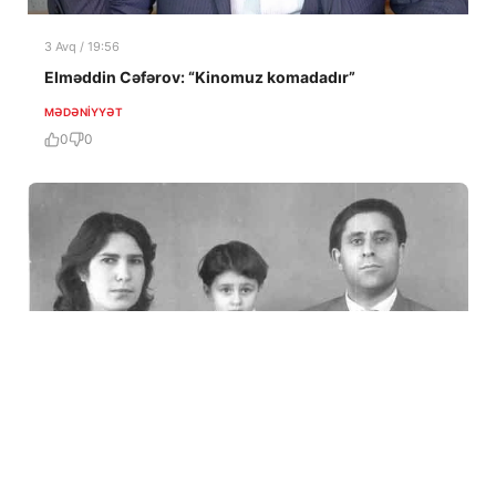
3 Avq / 19:56
Elməddin Cəfərov: “Kinomuz komadadır”
MƏDƏNIYYƏT
0
0
3 Avq / 17:15