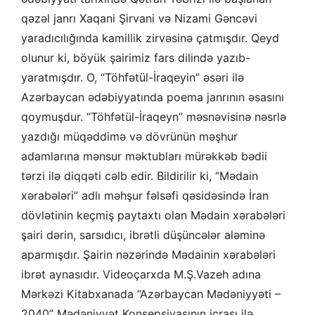
qəzəl janrı Xaqani Şirvani və Nizami Gəncəvi
yaradıcılığında kamillik zirvəsinə çatmışdır. Qeyd
olunur ki, böyük şairimiz fars dilində yazıb-
yaratmışdır. O, “Töhfətül-İraqeyin” əsəri ilə
Azərbaycan ədəbiyyatında poema janrının əsasını
qoymuşdur. “Töhfətül-İraqeyn” məsnəvisinə nəsrlə
yazdığı müqəddimə və dövrünün məşhur
adamlarına mənsur məktubları mürəkkəb bədii
tərzi ilə diqqəti cəlb edir. Bildirilir ki, “Mədain
xərabələri” adlı məhşur fəlsəfi qəsidəsində İran
dövlətinin keçmiş paytaxtı olan Mədain xərabələri
şairi dərin, sarsıdıcı, ibrətli düşüncələr aləminə
aparmışdır. Şairin nəzərində Mədainin xərabələri
ibrət aynasıdır. Videoçarxda M.Ş.Vazeh adına
Mərkəzi Kitabxanada “Azərbaycan Mədəniyyəti –
2040” Mədəniyyət Konsepsiyasının icrası ilə