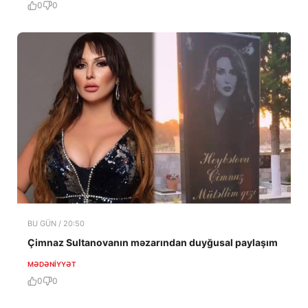
0
0
BU GÜN / 20:50
Çimnaz Sultanovanın məzarından duyğusal paylaşım
MƏDƏNIYYƏT
0
0