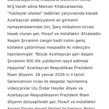
M.Ş.Vazeh adına Mərkəzi Kitabxanasında
“Yubileylər silsiləsi” tədbirləri çərçivəsində klassik
Azərbaycan ədəbiyyatının ən görkəmli
nümayəndələrindən biri, Şərq intibahının zirvəsi
hesab olunan şair, filosof və mütəfəkkir Əfzələddin
Xaqani Şirvaninin zəngin bədii irsinin geniş
kütlələrə çatdırılması məqsədilə iki videoçarx
hazırlanmışdır. “Böyük Azərbaycan şairi Xaqani
Şirvaninin 900 illik yubileyinin qeyd edilməsi
haqqında” Azərbaycan Respublikası Prezidenti
İlham Əliyevin 28 yanvar 2026-cı il tarixli
Sərəncamının icrası ilə əlaqədar hazırlanmış
videoçarxlar Ulu Öndər Heydər Əliyev və
Azərbaycan Respublikasının Prezidenti İlham
Əliyevin dünyaşöhrətli şair, filosof və mütəfəkkir
Xaqani Şirvani dəyərli fikirləri ilə başlayır. Birinci