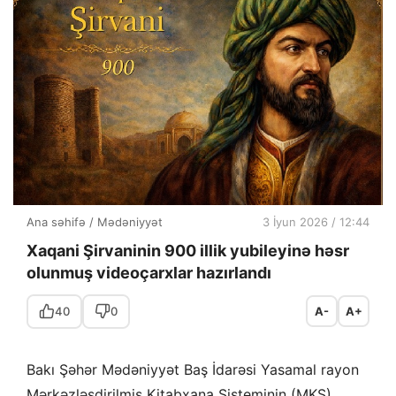
Ana səhifə
/
Mədəniyyət
3 İyun 2026 / 12:44
Xaqani Şirvaninin 900 illik yubileyinə həsr
olunmuş videoçarxlar hazırlandı
40
0
A-
A+
Bakı Şəhər Mədəniyyət Baş İdarəsi Yasamal rayon
Mərkəzləşdirilmiş Kitabxana Sisteminin (MKS)