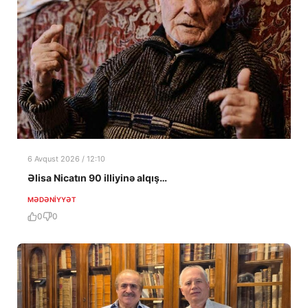
6 Avqust 2026 / 12:10
Əlisa Nicatın 90 illiyinə alqış…
MƏDƏNIYYƏT
0
0