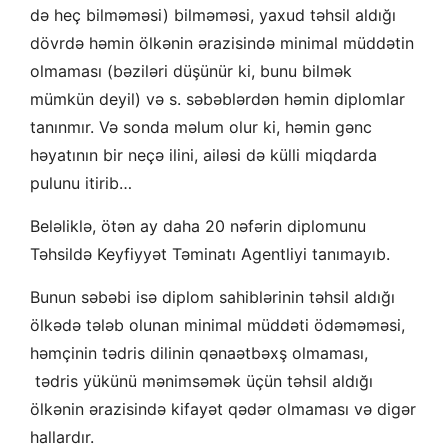
də heç bilməməsi) bilməməsi, yaxud təhsil aldığı
dövrdə həmin ölkənin ərazisində minimal müddətin
olmaması (bəziləri düşünür ki, bunu bilmək
mümkün deyil) və s. səbəblərdən həmin diplomlar
tanınmır. Və sonda məlum olur ki, həmin gənc
həyatının bir neçə ilini, ailəsi də külli miqdarda
pulunu itirib…
Beləliklə, ötən ay daha 20 nəfərin diplomunu
Təhsildə Keyfiyyət Təminatı Agentliyi tanımayıb.
Bunun səbəbi isə diplom sahiblərinin təhsil aldığı
ölkədə tələb olunan minimal müddəti ödəməməsi,
həmçinin tədris dilinin qənaətbəxş olmaması,
tədris yükünü mənimsəmək üçün təhsil aldığı
ölkənin ərazisində kifayət qədər olmaması və digər
hallardır.