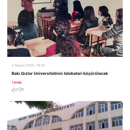
3 Avqust 2026 / 19:20
Bakı Qızlar Universitetinin tələbələri köçürüləcək
TƏHSIL
0
0