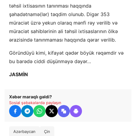
təhsil ixtisasının tanınması haqqında
şəhadətnamə(lər) təqdim olunub. Digər 353
müraciət üzrə yekun olaraq mənfi rəy verilib və
müraciət sahiblərinin ali təhsil ixtisaslarının ölkə
ərazisində tanınmaması haqqında qərar verilib.
Göründüyü kimi, kifayət qədər böyük rəqəmdir və
bu barədə ciddi düşünməyə dəyər…
JASMİN
Xəbər maraqlı gəldi?
Sosial şəbəkələrdə paylaşın
Azərbaycan
Çin