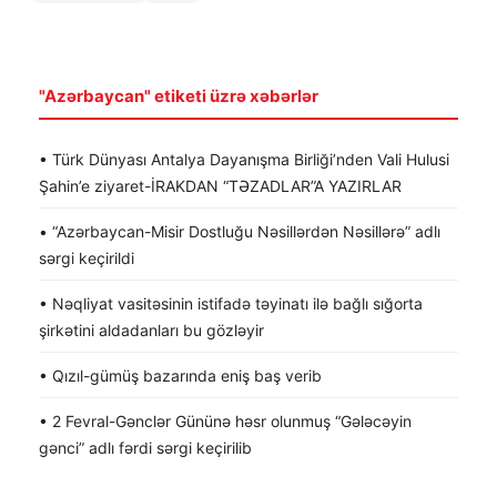
"Azərbaycan" etiketi üzrə xəbərlər
• Türk Dünyası Antalya Dayanışma Birliği’nden Vali Hulusi
Şahin’e ziyaret-İRAKDAN “TƏZADLAR”A YAZIRLAR
• “Azərbaycan-Misir Dostluğu Nəsillərdən Nəsillərə” adlı
sərgi keçirildi
• Nəqliyat vasitəsinin istifadə təyinatı ilə bağlı sığorta
şirkətini aldadanları bu gözləyir
• Qızıl-gümüş bazarında eniş baş verib
• 2 Fevral-Gənclər Gününə həsr olunmuş “Gələcəyin
gənci” adlı fərdi sərgi keçirilib