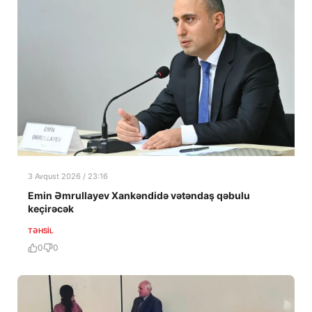
3 Avqust 2026 / 23:16
Emin Əmrullayev Xankəndidə vətəndaş qəbulu
keçirəcək
TƏHSIL
0
0