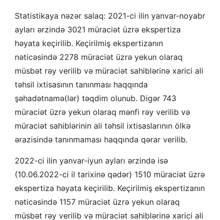
Statistikaya nəzər salaq: 2021-ci ilin yanvar-noyabr
ayları ərzində 3021 müraciət üzrə ekspertiza
həyata keçirilib. Keçirilmiş ekspertizanın
nəticəsində 2278 müraciət üzrə yekun olaraq
müsbət rəy verilib və müraciət sahiblərinə xarici ali
təhsil ixtisasının tanınması haqqında
şəhadətnamə(lər) təqdim olunub. Digər 743
müraciət üzrə yekun olaraq mənfi rəy verilib və
müraciət sahiblərinin ali təhsil ixtisaslarının ölkə
ərazisində tanınmaması haqqında qərar verilib.
2022-ci ilin yanvar-iyun ayları ərzində isə
(10.06.2022-ci il tarixinə qədər) 1510 müraciət üzrə
ekspertiza həyata keçirilib. Keçirilmiş ekspertizanın
nəticəsində 1157 müraciət üzrə yekun olaraq
müsbət rəy verilib və müraciət sahiblərinə xarici ali