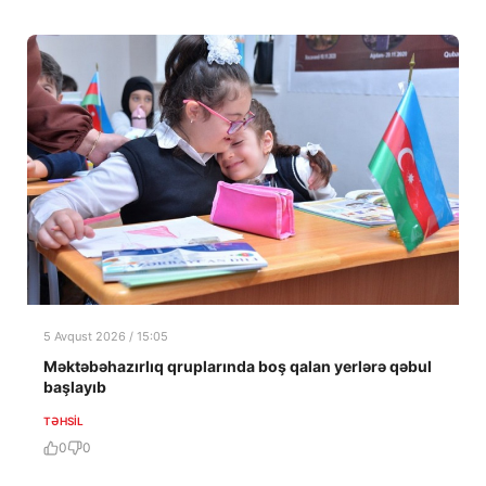
5 Avqust 2026 / 15:05
Məktəbəhazırlıq qruplarında boş qalan yerlərə qəbul
başlayıb
TƏHSIL
0
0