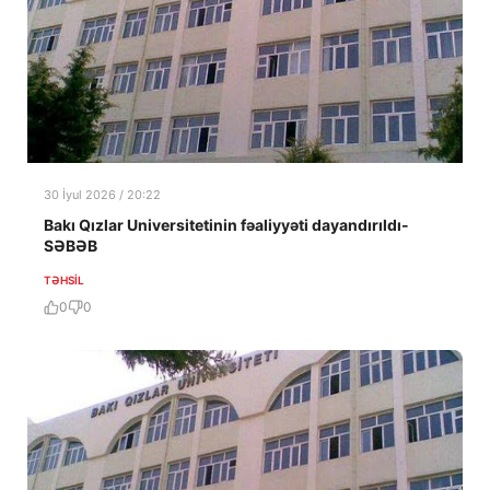
30 İyul 2026 / 20:22
Bakı Qızlar Universitetinin fəaliyyəti dayandırıldı-
SƏBƏB
TƏHSIL
0
0