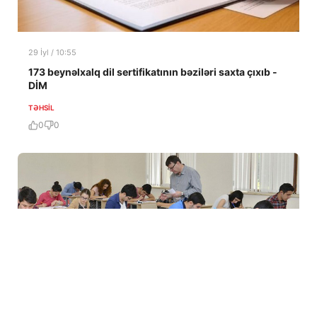
29 İyl / 10:55
173 beynəlxalq dil sertifikatının bəziləri saxta çıxıb -
DİM
TƏHSIL
0
0