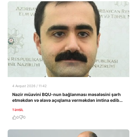
4 Avqust 2026 / 11:42
Nazir müavini BQU-nun bağlanması məsələsini şərh
etməkdən və əlavə açıqlama verməkdən imtina edib…
TƏHSIL
0
0