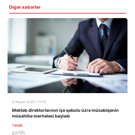
Digər xəbərlər
6 Avqust 2026 / 11:03
Məktəb direktorlarının işə qəbulu üzrə müsabiqənin
müsahibə mərhələsi başladı
TƏHSIL
0
0