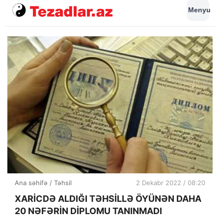
Menyu
Ana səhifə
/
Təhsil
2 Dekabr 2022 / 08:20
XARİCDƏ ALDIĞI TƏHSİLLƏ ÖYÜNƏN DAHA
20 NƏFƏRİN DİPLOMU TANINMADI