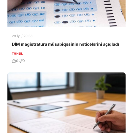
29 İyl / 20:38
DİM magistratura müsabiqəsinin nəticələrini açıqladı
TƏHSIL
0
0