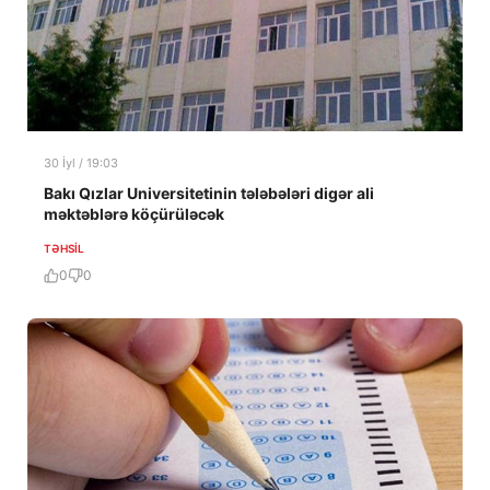
30 İyl / 19:03
Bakı Qızlar Universitetinin tələbələri digər ali
məktəblərə köçürüləcək
TƏHSIL
0
0