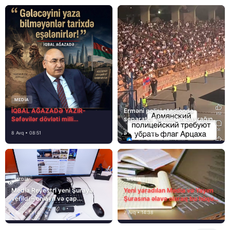
MEDİA
İQBAL AĞAZADƏ YAZIR-
Erməni polisi stadionda
Səfəvilər dövləti milli
separatçı “Artsax”ın bayrağını
dövlətdirmi?
müsadirə etdi və…
8 Avq • 08:51
8 Avq • 08:39
MEDİA
MEDİA
Media Reyestri yeni Şuraya
Yeni yaradılan Media və Yayım
verildi – onlayn və çap
Şurasına əlavə olaraq bu hüquq
mediasını nə gözləyir?
və vəzifələr də verilib
7 Avq • 15:14
7 Avq • 14:38