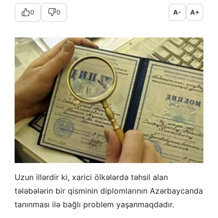
0
0
A-
A+
Uzun illərdir ki, xarici ölkələrdə təhsil alan
tələbələrin bir qisminin diplomlarının Azərbaycanda
tanınması ilə bağlı problem yaşanmaqdadır.