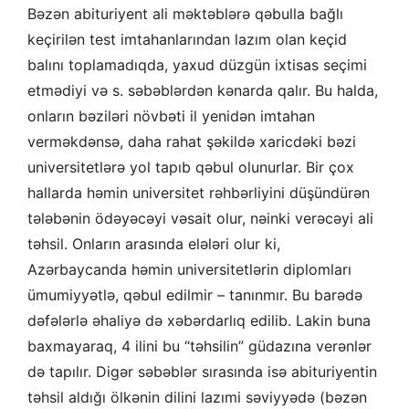
Bəzən abituriyent ali məktəblərə qəbulla bağlı
keçirilən test imtahanlarından lazım olan keçid
balını toplamadıqda, yaxud düzgün ixtisas seçimi
etmədiyi və s. səbəblərdən kənarda qalır. Bu halda,
onların bəziləri növbəti il yenidən imtahan
verməkdənsə, daha rahat şəkildə xaricdəki bəzi
universitetlərə yol tapıb qəbul olunurlar. Bir çox
hallarda həmin universitet rəhbərliyini düşündürən
tələbənin ödəyəcəyi vəsait olur, nəinki verəcəyi ali
təhsil. Onların arasında elələri olur ki,
Azərbaycanda həmin universitetlərin diplomları
ümumiyyətlə, qəbul edilmir – tanınmır. Bu barədə
dəfələrlə əhaliyə də xəbərdarlıq edilib. Lakin buna
baxmayaraq, 4 ilini bu “təhsilin” güdazına verənlər
də tapılır. Digər səbəblər sırasında isə abituriyentin
təhsil aldığı ölkənin dilini lazımi səviyyədə (bəzən