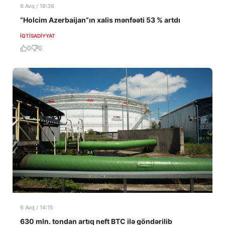
6 Avq / 19:38
“Holcim Azerbaijan”ın xalis mənfəəti 53 % artdı
İQTISADIYYAT
0
0
6 Avq / 14:15
630 mln. tondan artıq neft BTC ilə göndərilib