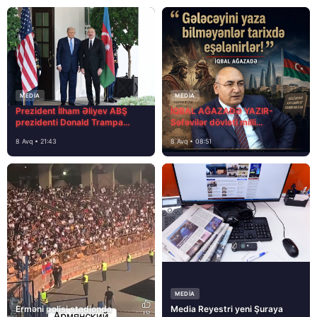
MEDİA
MEDİA
Prezident İlham Əliyev ABŞ
İQBAL AĞAZADƏ YAZIR-
prezidenti Donald Trampa
Səfəvilər dövləti milli
məktubunda yazıb ki…
dövlətdirmi?
8 Avq • 21:43
8 Avq • 08:51
MEDİA
Erməni polisi stadionda
Media Reyestri yeni Şuraya