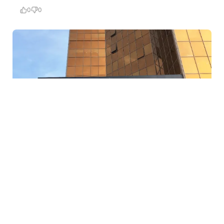
0
0
5 Avq / 23:12
Mərkəzi Bank bu şirkətin lisenziyasını ləğv etdi
İQTISADIYYAT
0
0