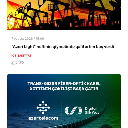
7 Avqust 2026 / 15:06
“Azeri Light” neftinin qiymətində qəfil artım baş verdi
İQTISADIYYAT
0
0