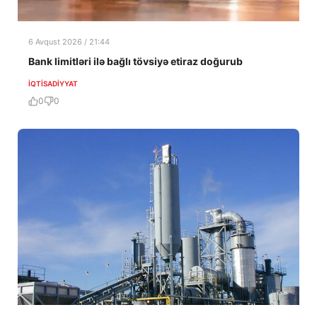
6 Avqust 2026 / 21:44
Bank limitləri ilə bağlı tövsiyə etiraz doğurub
İQTISADIYYAT
0
0