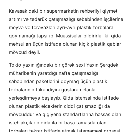
Kavasakidəki bir supermarketin rəhbərliyi qiymət
artımı və tədarük çatışmazlığı səbəbindən işçilərinə
meyvə və tərəvəzləri ayrı-ayrı plastik torbalara
qoymamağı tapşırıb. Müəssisələr bildirirlər ki, qida
məhsulları üçün istifadə olunan kiçik plastik qablar
mövcud deyil.
Tokio yaxınlığındakı bir çörək sexi Yaxın Şərqdəki
müharibənin yaratdığı nafta çatışmazlığı
səbəbindən paketlərini qoymaq üçün plastik
torbalarının tükəndiyini göstərən elanlar
yerləşdirməyə başlayıb. Qida istehsalında istifadə
olunan plastik əlcəklərin ciddi çatışmazlığı da
mövcuddur və gigiyena standartlarına həssas olan
istehlakçıların qida ilə birbaşa təmasda olan
torbaları təkrar istifadə etmək istəməməsi prosesi