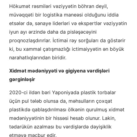
Hökumət rəsmiləri vəziyyətin böhran deyil,
müvəqqəti bir logistika maneəsi olduğunu iddia
etsələr də, sənaye liderləri və ekspertlər vəziyyətin
iyun ayı ərzində daha da pisləşəcəyini
proqnozlaşdırırlar. İctimai rəy sorğuları da göstərir
ki, bu xammal çatışmazlığı ictimaiyyətin ən böyük
narahatlıqlarından biridir.
Xidmət mədəniyyəti və gigiyena vərdişləri
gərginləşir
2020-ci ildən bəri Yaponiyada plastik torbalar
üçün pul tələb olunsa da, məhsulların çoxqat
plastikdə qablaşdırılması ölkənin qurulmuş xidmət
mədəniyyətinin bir hissəsi hesab olunur. Lakin,
tədarükün azalması bu vərdişlərdə dəyişiklik
etməyə məcbur edir.