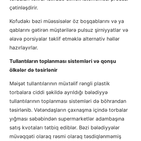
çətinləşdirir.
Kofudakı bəzi müəssisələr öz boşqablarını və ya
qablarını gətirən müştərilərə pulsuz şirniyyatlar və
əlavə porsiyalar təklif etməklə alternativ həllər
hazırlayırlar.
Tullantıların toplanması sistemləri və qonşu
ölkələr də təsirlənir
Məişət tullantılarının müxtəlif rəngli plastik
torbalara ciddi şəkildə ayrıldığı bələdiyyə
tullantılarının toplanması sistemləri də böhrandan
təsirlənib. Vətəndaşların çaxnaşma içində torbalar
yığması səbəbindən supermarketlər adambaşına
satış kvotaları tətbiq ediblər. Bəzi bələdiyyələr
müvəqqəti olaraq rəsmi olaraq təsdiqlənməmiş