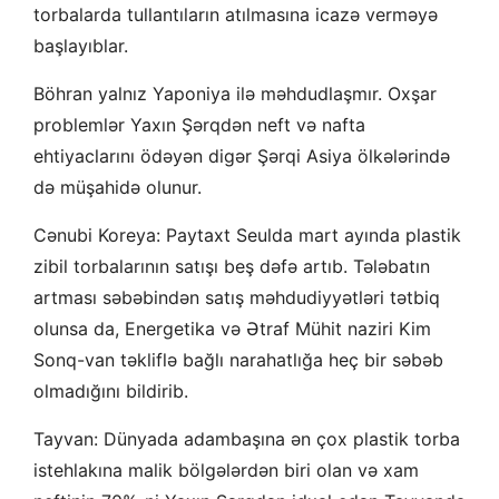
torbalarda tullantıların atılmasına icazə verməyə
başlayıblar.
Böhran yalnız Yaponiya ilə məhdudlaşmır. Oxşar
problemlər Yaxın Şərqdən neft və nafta
ehtiyaclarını ödəyən digər Şərqi Asiya ölkələrində
də müşahidə olunur.
Cənubi Koreya: Paytaxt Seulda mart ayında plastik
zibil torbalarının satışı beş dəfə artıb. Tələbatın
artması səbəbindən satış məhdudiyyətləri tətbiq
olunsa da, Energetika və Ətraf Mühit naziri Kim
Sonq-van təkliflə bağlı narahatlığa heç bir səbəb
olmadığını bildirib.
Tayvan: Dünyada adambaşına ən çox plastik torba
istehlakına malik bölgələrdən biri olan və xam