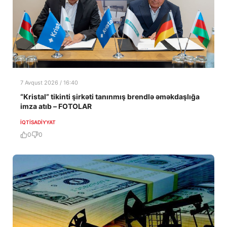
7 Avqust 2026 / 16:40
“Kristal” tikinti şirkəti tanınmış brendlə əməkdaşlığa
imza atıb – FOTOLAR
İQTISADIYYAT
0
0