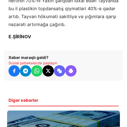
neftinin 70%-ni Yaxın Şərqdən idxal edən Tayvanda
bu il plastikin topdansatış qiymətləri 40%-ə qədər
artıb. Tayvan hökuməti sakitliyə və yığımlara qarşı
nəzarəti artırmağa çağırıb.
E.ŞİRİNOV
Xəbər maraqlı gəldi?
Sosial şəbəkələrdə paylaşın
Digər xəbərlər