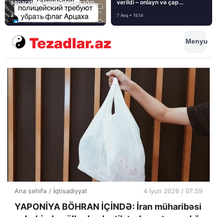
separatçı “Artsax”ın bayrağını
verildi – onlayn və çap
müsadirə etdi və…
mediasını nə gözləyir?
8 Avq • 08:39
7 Avq • 15:14
Menyu
Ana səhifə
/
İqtisadiyyat
4 İyun 2026 / 07:59
YAPONİYA BÖHRAN İÇİNDƏ: İran müharibəsi