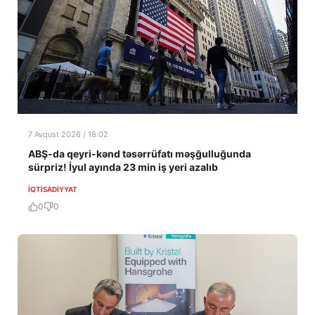
7 Avqust 2026 / 18:02
ABŞ-da qeyri-kənd təsərrüfatı məşğulluğunda
sürpriz! İyul ayında 23 min iş yeri azalıb
İQTISADIYYAT
0
0