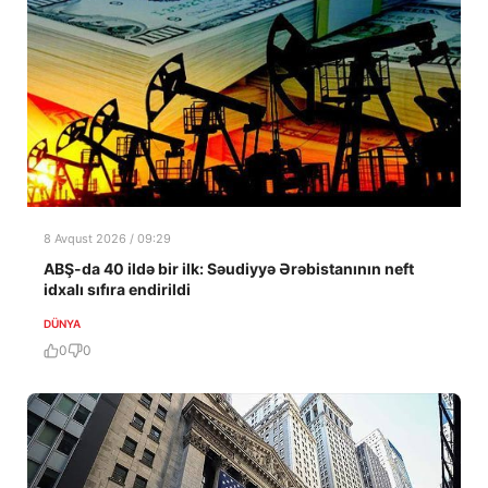
8 Avqust 2026 / 09:29
ABŞ-da 40 ildə bir ilk: Səudiyyə Ərəbistanının neft
idxalı sıfıra endirildi
DÜNYA
0
0