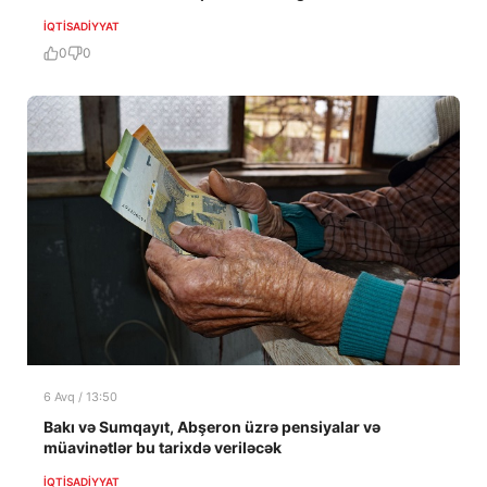
İQTISADIYYAT
0
0
6 Avq / 13:50
Bakı və Sumqayıt, Abşeron üzrə pensiyalar və
müavinətlər bu tarixdə veriləcək
İQTISADIYYAT