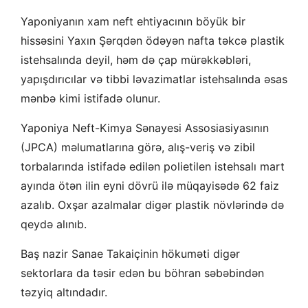
Yaponiyanın xam neft ehtiyacının böyük bir
hissəsini Yaxın Şərqdən ödəyən nafta təkcə plastik
istehsalında deyil, həm də çap mürəkkəbləri,
yapışdırıcılar və tibbi ləvazimatlar istehsalında əsas
mənbə kimi istifadə olunur.
Yaponiya Neft-Kimya Sənayesi Assosiasiyasının
(JPCA) məlumatlarına görə, alış-veriş və zibil
torbalarında istifadə edilən polietilen istehsalı mart
ayında ötən ilin eyni dövrü ilə müqayisədə 62 faiz
azalıb. Oxşar azalmalar digər plastik növlərində də
qeydə alınıb.
Baş nazir Sanae Takaiçinin hökuməti digər
sektorlara da təsir edən bu böhran səbəbindən
təzyiq altındadır.