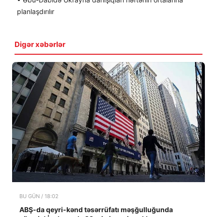
planlaşdırılır
Digər xəbərlər
BU GÜN / 18:02
ABŞ-da qeyri-kənd təsərrüfatı məşğulluğunda