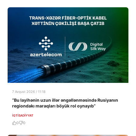
7 Avqust 2026 / 11:18
“Bu layihənin uzun illər əngəllənməsində Rusiyanın
regiondakı maraqları böyük rol oynayıb”
İQTISADIYYAT
0
0