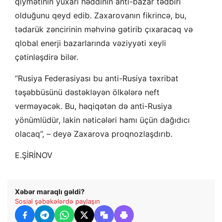
qiymətinin yuxarı həddinin anti-bazar tədbiri
olduğunu qeyd edib. Zaxarovanın fikrincə, bu,
tədarük zəncirinin məhvinə gətirib çıxaracaq və
qlobal enerji bazarlarında vəziyyəti xeyli
çətinləşdirə bilər.
“Rusiya Federasiyası bu anti-Rusiya təxribat
təşəbbüsünü dəstəkləyən ölkələrə neft
verməyəcək. Bu, həqiqətən də anti-Rusiya
yönümlüdür, lakin nəticələri hamı üçün dağıdıcı
olacaq”, – deyə Zaxarova proqnozlaşdırıb.
E.ŞİRİNOV
Xəbər maraqlı gəldi?
Sosial şəbəkələrdə paylaşın