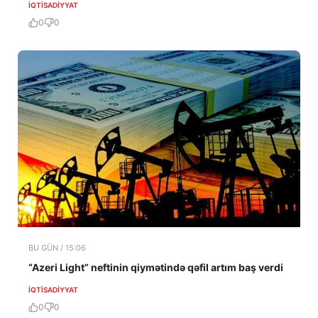
İQTISADIYYAT
0
0
BU GÜN / 15:06
“Azeri Light” neftinin qiymətində qəfil artım baş verdi
İQTISADIYYAT
0
0