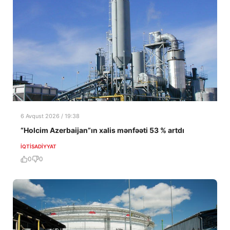
6 Avqust 2026 / 19:38
“Holcim Azerbaijan”ın xalis mənfəəti 53 % artdı
İQTISADIYYAT
0
0