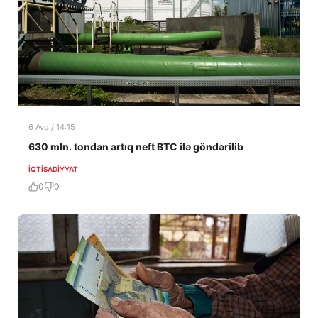
6 Avq / 14:15
630 mln. tondan artıq neft BTC ilə göndərilib
İQTISADIYYAT
0
0