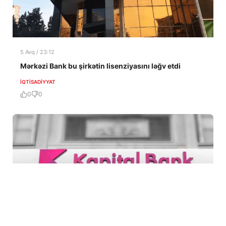
5 Avq / 23:12
Mərkəzi Bank bu şirkətin lisenziyasını ləğv etdi
İQTISADIYYAT
0
0