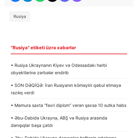
Rusiya
"Rusiya" etiketi üzrə xəbərlər
• Rusiya Ukraynanın Kiyev və Odessadakı hərbi
obyektlərinə zərbələr endirib
• SON DƏQİQƏ: İran Rusiyanın köməyini qəbul etməyə
razılıq verdi
• Məmura saxta “fəxri diplom” verən şəxsə 10 sutka həbs
• Əbu-Dabidə Ukrayna, ABŞ və Rusiya arasında
danışıqlar başa çatdı
• Əbu-Dabidə Ukrayna danışıqları həftənin ortalarına