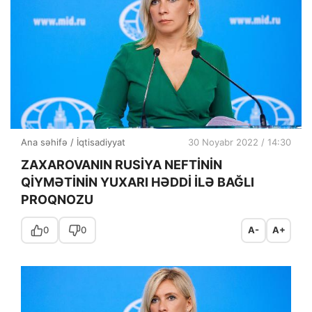
Ana səhifə
/
İqtisadiyyat
30 Noyabr 2022 / 14:30
ZAXAROVANIN RUSİYA NEFTİNİN
QİYMƏTİNİN YUXARI HƏDDİ İLƏ BAĞLI
PROQNOZU
0
0
A-
A+