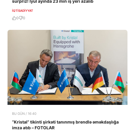
sürpriz! İyul ayında 23 min iş yeri azalıb
İQTISADIYYAT
0
0
BU GÜN / 16:40
“Kristal” tikinti şirkəti tanınmış brendlə əməkdaşlığa
imza atıb – FOTOLAR