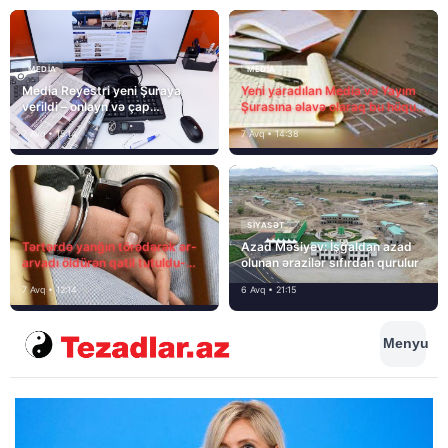
MEDİA
MEDİA
Media Reyestri yeni Şuraya
Yeni yaradılan Media və Yayım
verildi – onlayn və çap
Şurasına əlavə olaraq bu hüquq
mediasını nə gözləyir?
və vəzifələr də verilib
7 Avq • 15:14
7 Avq • 14:38
SIYASƏT
Tərtərdə yanğın törədərək ər-
Azad Məsiyev: İşğaldan azad
arvadı öldürən qatil tutuldu-
olunan ərazilər sıfırdan qurulur
SON DƏQİQƏ
7 Avq • 12:14
6 Avq • 21:15
Menyu