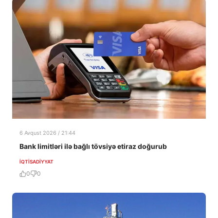
6 Avqust 2026 / 21:44
Bank limitləri ilə bağlı tövsiyə etiraz doğurub
İQTISADIYYAT
0
0