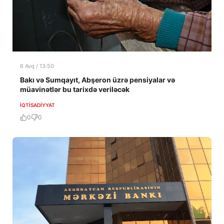
6 Avq / 13:50
Bakı və Sumqayıt, Abşeron üzrə pensiyalar və
müavinətlər bu tarixdə veriləcək
İQTISADIYYAT
0
0