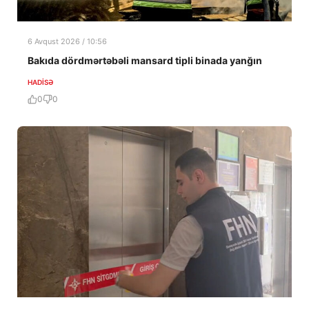
6 Avqust 2026 / 10:56
Bakıda dördmərtəbəli mansard tipli binada yanğın
HADISƏ
0
0