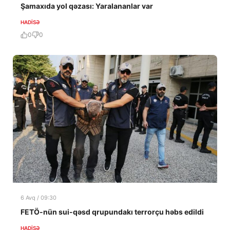
Şamaxıda yol qəzası: Yaralananlar var
HADISƏ
0
0
6 Avq / 09:30
FETÖ-nün sui-qəsd qrupundakı terrorçu həbs edildi
HADISƏ