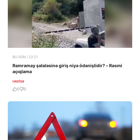
BU GÜN / 22:21
Ramramay şəlaləsinə giriş niyə ödənişlidir? – Rəsmi
açıqlama
HADISƏ
0
0