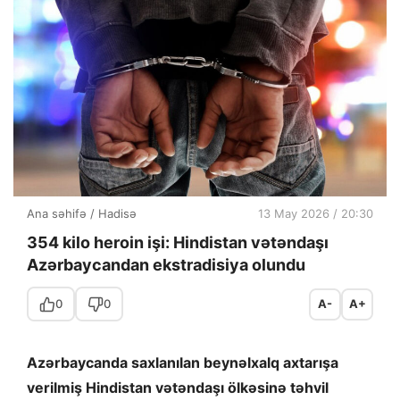
Ana səhifə
/
Hadisə
13 May 2026 / 20:30
354 kilo heroin işi: Hindistan vətəndaşı
Azərbaycandan ekstradisiya olundu
0
0
A-
A+
Azərbaycanda saxlanılan beynəlxalq axtarışa
verilmiş Hindistan vətəndaşı ölkəsinə təhvil