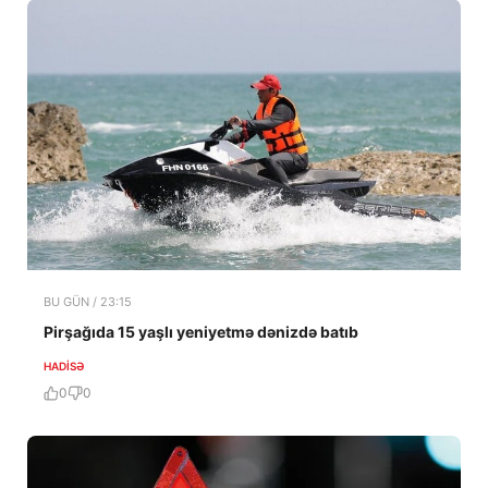
BU GÜN / 23:15
Pirşağıda 15 yaşlı yeniyetmə dənizdə batıb
HADISƏ
0
0