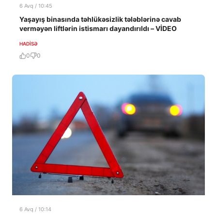
6 Avq / 10:45
Yaşayış binasında təhlükəsizlik tələblərinə cavab
verməyən liftlərin istismarı dayandırıldı – VİDEO
HADISƏ
0
0
6 Avq / 10:14