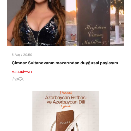
6 Avq / 20:50
Çimnaz Sultanovanın məzarından duyğusal paylaşım
MƏDƏNIYYƏT
0
0