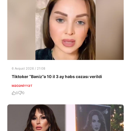
6 Avqust 2026 / 21:08
Tiktoker “Bəniz”ə 10 il 3 ay həbs cəzası verildi
MƏDƏNIYYƏT
0
0