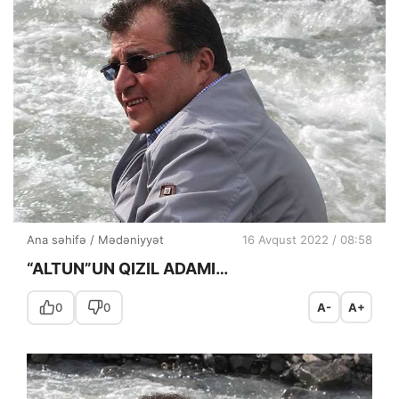
Ana səhifə
/
Mədəniyyət
16 Avqust 2022 / 08:58
“ALTUN”UN QIZIL ADAMI…
0
0
A-
A+