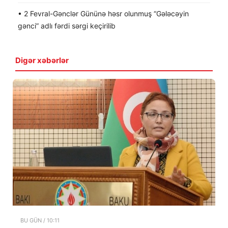
• 2 Fevral-Gənclər Gününə həsr olunmuş “Gələcəyin
gənci” adlı fərdi sərgi keçirilib
Digər xəbərlər
BU GÜN / 10:11