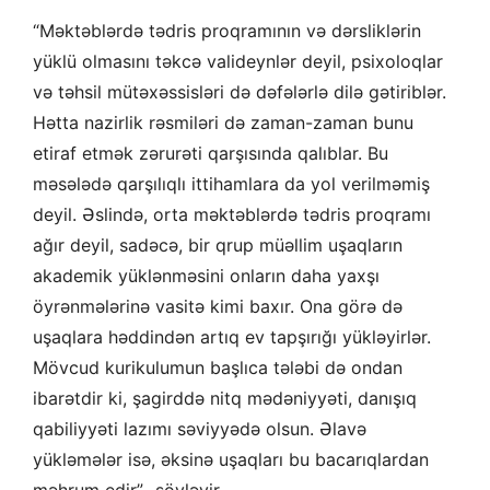
“Məktəblərdə tədris proqramının və dərsliklərin
yüklü olmasını təkcə valideynlər deyil, psixoloqlar
və təhsil mütəxəssisləri də dəfələrlə dilə gətiriblər.
Hətta nazirlik rəsmiləri də zaman-zaman bunu
etiraf etmək zərurəti qarşısında qalıblar. Bu
məsələdə qarşılıqlı ittihamlara da yol verilməmiş
deyil. Əslində, orta məktəblərdə tədris proqramı
ağır deyil, sadəcə, bir qrup müəllim uşaqların
akademik yüklənməsini onların daha yaxşı
öyrənmələrinə vasitə kimi baxır. Ona görə də
uşaqlara həddindən artıq ev tapşırığı yükləyirlər.
Mövcud kurikulumun başlıca tələbi də ondan
ibarətdir ki, şagirddə nitq mədəniyyəti, danışıq
qabiliyyəti lazımı səviyyədə olsun. Əlavə
yükləmələr isə, əksinə uşaqları bu bacarıqlardan
məhrum edir”- söyləyir…