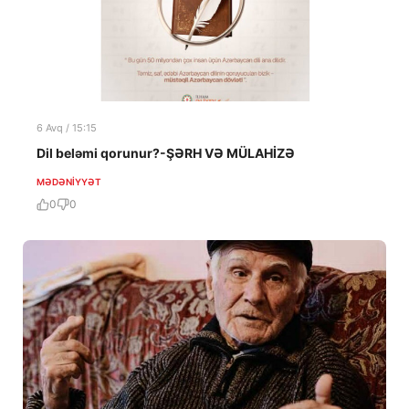
6 Avq / 15:15
Dil beləmi qorunur?-ŞƏRH VƏ MÜLAHİZƏ
MƏDƏNIYYƏT
0
0