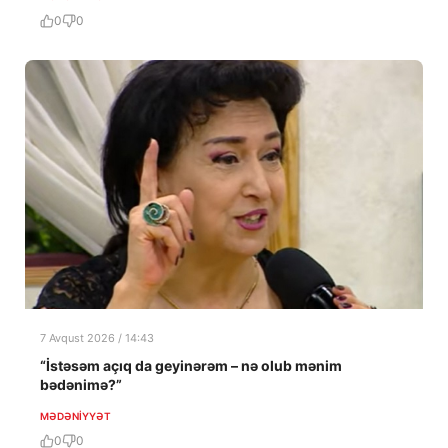
0
0
7 Avqust 2026 / 14:43
“İstəsəm açıq da geyinərəm – nə olub mənim
bədənimə?”
MƏDƏNIYYƏT
0
0