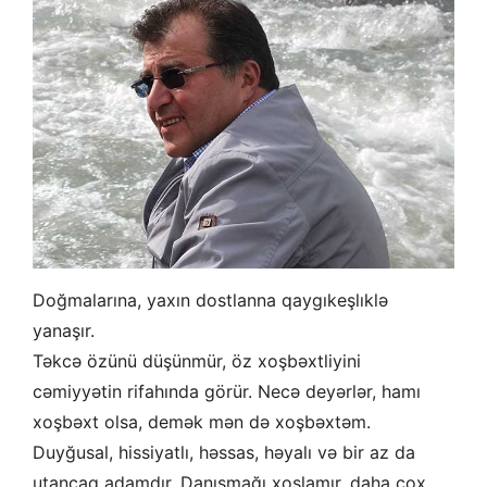
Doğmalarına, yaxın dostlanna qaygıkeşlıklə
yanaşır.
Təkcə özünü düşünmür, öz xoşbəxtliyini
cəmiyyətin rifahında görür. Necə deyərlər, hamı
xoşbəxt olsa, demək mən də xoşbəxtəm.
Duyğusal, hissiyatlı, həssas, həyalı və bir az da
utancaq adamdır. Danışmağı xoşlamır, daha çox