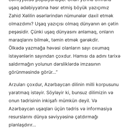
uşaq ədəbiyyatına həsr etmiş böyük yazıçımız
Zahid Xəlilin əsərlərindən nümunələr daxil etmək
olmazdımı? Uşaq yazıçısı olmaq dünyanın ən çətin
peşəsidir. Çünki uşaq dünyasını anlamaq, onların
maraqlarını bilmək, təmin etmək gərəkdir.
Ölkədə yazmağa həvəsi olanların sayı oxumaq
istəyənlərin sayından çoxdur. Hamısı da adını tarixə
saldırmağın yolunun dərsliklərdə imzasının
görünməsində görür…”
Arzuları çoxdur, Azərbaycan dilinin milli korpusunu
yaratmaq istəyir. Söyləyir ki, bunsuz dilimizin və
onun tədrisinin inkişafı mümkün deyil. Və
Azərbaycan uşaqları üçün tədris və informasiya
resurslarını dünya səviyyəsinə çatdırmağı
planlaşdırır…