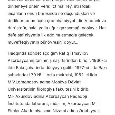
dinləməyə önəm verir. İctimai rəy, ətrafdakı
insanların onun barəsində nə düşündükləri və
dedikləri onun üçün çox əhəmiyyətlidir. Vicdanlı və
dürüstdür, halal yolla uğur qazanmağı xoşlayır. Hər
dəfə saf niyyətlə ilk addımı atmaqla gələcək
müvəffəqiyyətin bünövrəsini qoyur…
Haqqında söhbət açdığım Rafiq İsmayılov
Azərbaycanın tanınmış naşirlərindən biridir. 1960-cı
ildə Bakı şəhərində dünyaya gəlib. 1977-ci ildə Bakı
şəhərindəki 70 №-li orta məktəbi, 1982-ci ildə
M.V.Lomonosov adına Moskva Dövlət
Universitetinin filologiya fakultəsini bitirib.
M.F.Axundov adına Azərbaycan Pedaqoji
İnstitutunda laborant, müəllim, Azərbaycan Milli
Elmlər Akademiyasının Nizami adına Ədəbiyyat