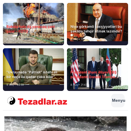
MEDİA
Bakıda hələ də yanacaq çəni
Niyə görkəmli şəxsiyyətləri bu
yanır – FOTO
şəkildə təhqir etmək lazımdır?
9 Avq • 18:00
9 Avq • 13:16
MEDİA
“Ukraynada “Patriot” istehsalı
Prezident İlham Əliyev ABŞ
bir neçə ilə qədər çəkə bilər”
prezidenti Donald Trampa
məktubunda yazıb ki…
9 Avq • 08:59
8 Avq • 21:43
Menyu