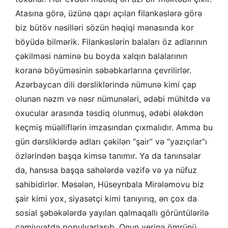
Atasına görə, üzünə qapı açılan filankəslərə görə
biz bütöv nəsilləri sözün həqiqi mənasında kor
böyüdə bilmərik. Filankəslərin balaları öz adlarının
çəkilməsi naminə bu boyda xalqın balalarının
koranə böyüməsinin səbəbkarlarına çevrilirlər.
Azərbaycan dili dərsliklərində nümunə kimi çap
olunan nəzm və nəsr nümunələri, ədəbi mühitdə və
oxucular arasında təsdiq olunmuş, ədəbi ələkdən
keçmiş müəlliflərin imzasından çıxmalıdır. Amma bu
gün dərsliklərdə adları çəkilən “şair” və “yazıçılar”ı
özlərindən başqa kimsə tanımır. Ya da tanınsalar
da, hansısa başqa sahələrdə vəzifə və ya nüfuz
sahibidirlər. Məsələn, Hüseynbala Mirələmovu biz
şair kimi yox, siyasətçi kimi tanıyırıq, ən çox da
sosial şəbəkələrdə yayılan qalmaqallı görüntülərilə
cəmiyyətdə populyarlaşıb. Onun yerinə ömrünü