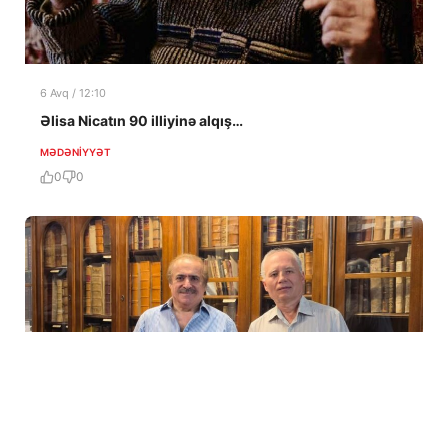
6 Avq / 12:10
Əlisa Nicatın 90 illiyinə alqış…
MƏDƏNIYYƏT
0
0