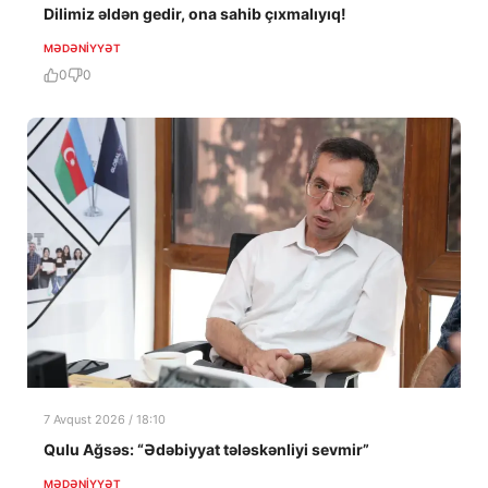
Dilimiz əldən gedir, ona sahib çıxmalıyıq!
MƏDƏNIYYƏT
0
0
7 Avqust 2026 / 18:10
Qulu Ağsəs: “Ədəbiyyat tələskənliyi sevmir”
MƏDƏNIYYƏT