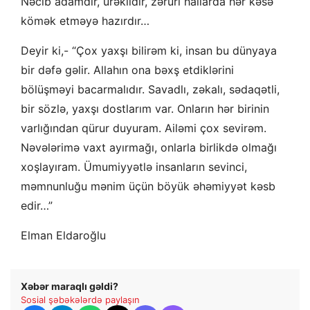
Nəcib adamdır, ürəklidir, zəruri hallarda hər kəsə
kömək etməyə hazırdır…
Deyir ki,- “Çox yaxşı bilirəm ki, insan bu dünyaya
bir dəfə gəlir. Allahın ona bəxş etdiklərini
bölüşməyi bacarmalıdır. Savadlı, zəkalı, sədaqətli,
bir sözlə, yaxşı dostlarım var. Onların hər birinin
varlığından qürur duyuram. Ailəmi çox sevirəm.
Nəvələrimə vaxt ayırmağı, onlarla birlikdə olmağı
xoşlayıram. Ümumiyyətlə insanların sevinci,
məmnunluğu mənim üçün böyük əhəmiyyət kəsb
edir…”
Elman Eldaroğlu
Xəbər maraqlı gəldi?
Sosial şəbəkələrdə paylaşın