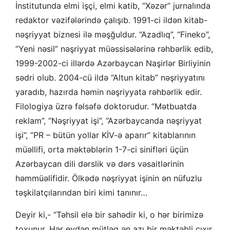
İnstitutunda elmi işçi, elmi katib, “Xəzər” jurnalında
redaktor vəzifələrində çalışıb. 1991-ci ildən kitab-
nəşriyyat biznesi ilə məşğuldur. “Azadlıq”, “Fineko”,
“Yeni nəsil” nəşriyyat müəssisələrinə rəhbərlik edib,
1999-2002-ci illərdə Azərbaycan Naşirlər Birliyinin
sədri olub. 2004-cü ildə “Altun kitab” nəşriyyatını
yaradıb, hazırda həmin nəşriyyata rəhbərlik edir.
Filologiya üzrə fəlsəfə doktorudur. “Mətbuatda
reklam”, “Nəşriyyat işi”, “Azərbaycanda nəşriyyat
işi”, “PR – bütün yollar KİV-ə aparır” kitablarının
müəllifi, orta məktəblərin 1-7-ci sinifləri üçün
Azərbaycan dili dərslik və dərs vəsaitlərinin
həmmüəlifidir. Ölkədə nəşriyyat işinin ən nüfuzlu
təşkilatçılarından biri kimi tanınır…
Deyir ki,- “Təhsil elə bir sahədir ki, o hər birimizə
toxunur. Hər evdən mütləq ən azı bir məktəbli çıxır.