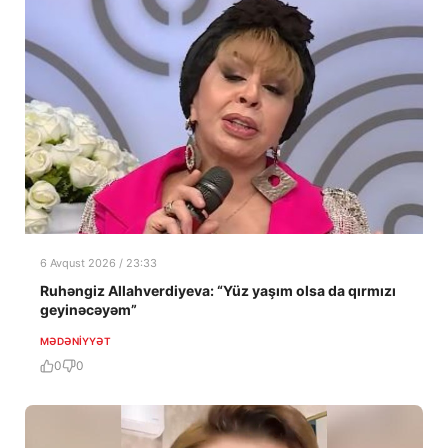
6 Avqust 2026 / 23:33
Ruhəngiz Allahverdiyeva: “Yüz yaşım olsa da qırmızı
geyinəcəyəm”
MƏDƏNIYYƏT
0
0