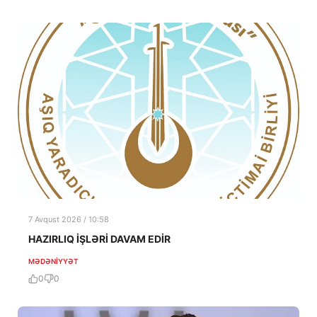
7 Avqust 2026 / 10:58
HAZIRLIQ İŞLƏRİ DAVAM EDİR
MƏDƏNIYYƏT
0
0