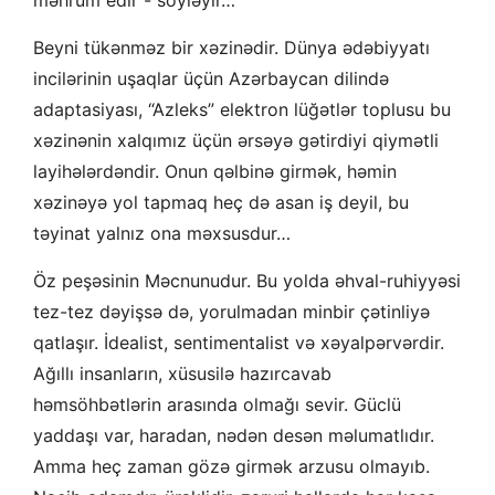
Beyni tükənməz bir xəzinədir. Dünya ədəbiyyatı
incilərinin uşaqlar üçün Azərbaycan dilində
adaptasiyası, “Azleks” elektron lüğətlər toplusu bu
xəzinənin xalqımız üçün ərsəyə gətirdiyi qiymətli
layihələrdəndir. Onun qəlbinə girmək, həmin
xəzinəyə yol tapmaq heç də asan iş deyil, bu
təyinat yalnız ona məxsusdur…
Öz peşəsinin Məcnunudur. Bu yolda əhval-ruhiyyəsi
tez-tez dəyişsə də, yorulmadan minbir çətinliyə
qatlaşır. İdealist, sentimentalist və xəyalpərvərdir.
Ağıllı insanların, xüsusilə hazırcavab
həmsöhbətlərin arasında olmağı sevir. Güclü
yaddaşı var, haradan, nədən desən məlumatlıdır.
Amma heç zaman gözə girmək arzusu olmayıb.