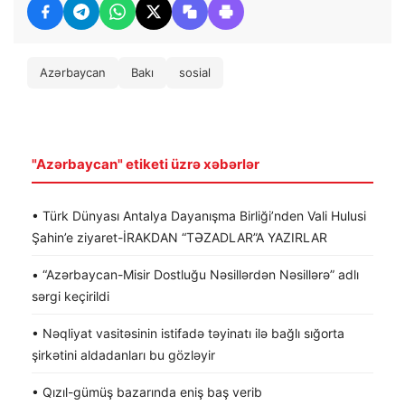
Azərbaycan
Bakı
sosial
"Azərbaycan" etiketi üzrə xəbərlər
• Türk Dünyası Antalya Dayanışma Birliği’nden Vali Hulusi
Şahin’e ziyaret-İRAKDAN “TƏZADLAR”A YAZIRLAR
• “Azərbaycan-Misir Dostluğu Nəsillərdən Nəsillərə” adlı
sərgi keçirildi
• Nəqliyat vasitəsinin istifadə təyinatı ilə bağlı sığorta
şirkətini aldadanları bu gözləyir
• Qızıl-gümüş bazarında eniş baş verib