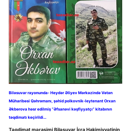
Biləsuvar rayonunda- Heydər Əliyev Mərkəzində Vətən
Müharibəsi Qəhrəmanı, şəhid polkovnik-leytenant Orxan
Əkbərova həsr edilmiş “Əfsanəvi kəşfiyyatçı” kitabının
təqdimatı keçirildi…
Təqdimat mərasimi Biləsuvar İcra Hakimiyyətinin