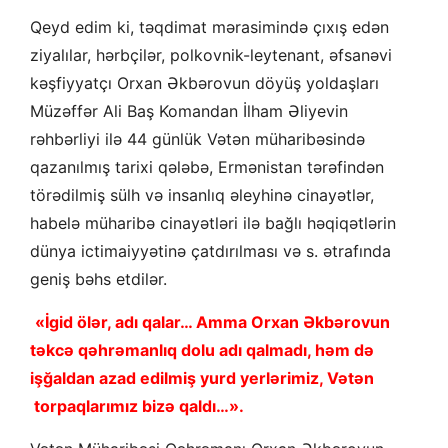
Qeyd edim ki, təqdimat mərasimində çıxış edən
ziyalılar, hərbçilər, polkovnik-leytenant, əfsanəvi
kəşfiyyatçı Orxan Əkbərovun döyüş yoldaşları
Müzəffər Ali Baş Komandan İlham Əliyevin
rəhbərliyi ilə 44 günlük Vətən müharibəsində
qazanılmış tarixi qələbə, Ermənistan tərəfindən
törədilmiş sülh və insanlıq əleyhinə cinayətlər,
habelə müharibə cinayətləri ilə bağlı həqiqətlərin
dünya ictimaiyyətinə çatdırılması və s. ətrafında
geniş bəhs etdilər.
«İgid ölər, adı qalar… Amma Orxan Əkbərovun
təkcə qəhrəmanlıq dolu adı qalmadı, həm də
işğaldan azad edilmiş yurd yerlərimiz, Vətən
torpaqlarımız bizə qaldı…».