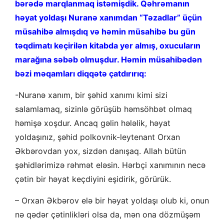
bərədə marqlanmaq istəmişdik. Qəhrəmanın
həyat yoldaşı Nuranə xanımdan “Təzadlar” üçün
müsahibə almışdıq və həmin müsahibə bu gün
təqdimatı keçirilən kitabda yer almış, oxucuların
marağına səbəb olmuşdur. Həmin müsahibədən
bəzi məqamları diqqətə çatdırırıq:
-Nuranə xanım, bir şəhid xanımı kimi sizi
salamlamaq, sizinlə görüşüb həmsöhbət olmaq
həmişə xoşdur. Ancaq gəlin hələlik, həyat
yoldaşınız, şəhid polkovnik-leytenant Orxan
Əkbərovdan yox, sizdən danışaq. Allah bütün
şəhidlərimizə rəhmət eləsin. Hərbçi xanımının necə
çətin bir həyat keçdiyini eşidirik, görürük.
– Orxan Əkbərov elə bir həyat yoldaşı olub ki, onun
nə qədər çətinlikləri olsa da, mən ona dözmüşəm