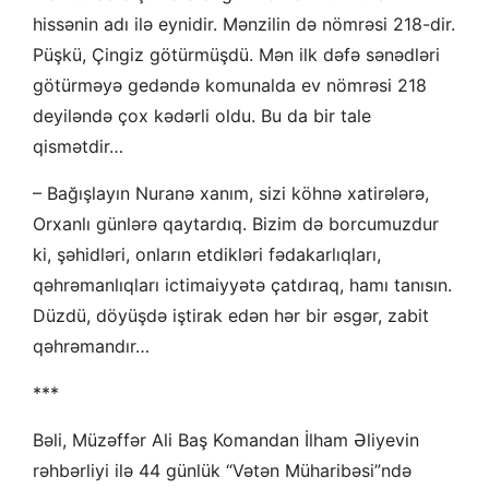
hissənin adı ilə eynidir. Mənzilin də nömrəsi 218-dir.
Püşkü, Çingiz götürmüşdü. Mən ilk dəfə sənədləri
götürməyə gedəndə komunalda ev nömrəsi 218
deyiləndə çox kədərli oldu. Bu da bir tale
qismətdir…
– Bağışlayın Nuranə xanım, sizi köhnə xatirələrə,
Orxanlı günlərə qaytardıq. Bizim də borcumuzdur
ki, şəhidləri, onların etdikləri fədakarlıqları,
qəhrəmanlıqları ictimaiyyətə çatdıraq, hamı tanısın.
Düzdü, döyüşdə iştirak edən hər bir əsgər, zabit
qəhrəmandır…
***
Bəli, Müzəffər Ali Baş Komandan İlham Əliyevin
rəhbərliyi ilə 44 günlük “Vətən Müharibəsi”ndə