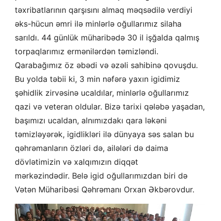
təxribatlarının qarşısını almaq məqsədilə verdiyi
əks-hücun əmri ilə minlərlə oğullarımız silaha
sarıldı. 44 günlük müharibədə 30 il işğalda qalmış
torpaqlarımız ermənilərdən təmizləndi.
Qarabağımız öz əbədi və əzəli sahibinə qovuşdu.
Bu yolda təbii ki, 3 min nəfərə yaxın igidimiz
şəhidlik zirvəsinə ucaldılar, minlərlə oğullarımız
qazi və veteran oldular. Bizə tarixi qələbə yaşadan,
başımızı ucaldan, alnımızdakı qara ləkəni
təmizləyərək, igidlikləri ilə dünyaya səs salan bu
qəhrəmanların özləri də, ailələri də daima
dövlətimizin və xalqımızın diqqət
mərkəzindədir. Belə igid oğullarımızdan biri də
Vətən Müharibəsi Qəhrəmanı Orxan Əkbərovdur.