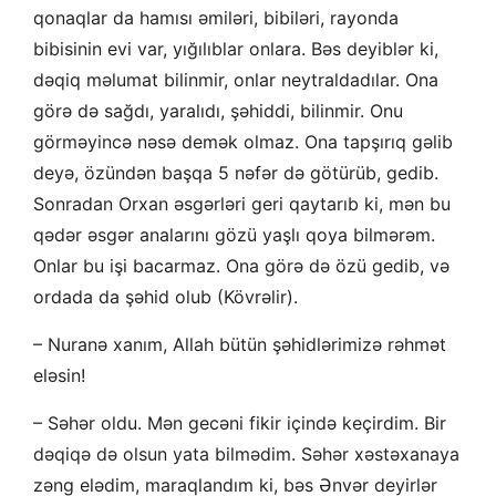
qonaqlar da hamısı əmiləri, bibiləri, rayonda
bibisinin evi var, yığılıblar onlara. Bəs deyiblər ki,
dəqiq məlumat bilinmir, onlar neytraldadılar. Ona
görə də sağdı, yaralıdı, şəhiddi, bilinmir. Onu
görməyincə nəsə demək olmaz. Ona tapşırıq gəlib
deyə, özündən başqa 5 nəfər də götürüb, gedib.
Sonradan Orxan əsgərləri geri qaytarıb ki, mən bu
qədər əsgər analarını gözü yaşlı qoya bilmərəm.
Onlar bu işi bacarmaz. Ona görə də özü gedib, və
ordada da şəhid olub (Kövrəlir).
– Nuranə xanım, Allah bütün şəhidlərimizə rəhmət
eləsin!
– Səhər oldu. Mən gecəni fikir içində keçirdim. Bir
dəqiqə də olsun yata bilmədim. Səhər xəstəxanaya
zəng elədim, maraqlandım ki, bəs Ənvər deyirlər