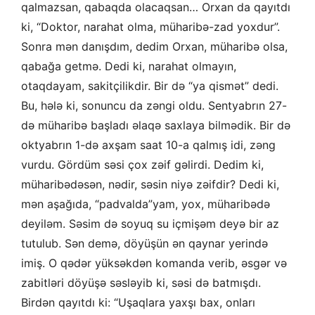
qalmazsan, qabaqda olacaqsan… Orxan da qayıtdı
ki, “Doktor, narahat olma, müharibə-zad yoxdur”.
Sonra mən danışdım, dedim Orxan, müharibə olsa,
qabağa getmə. Dedi ki, narahat olmayın,
otaqdayam, sakitçilikdir. Bir də “ya qismət” dedi.
Bu, hələ ki, sonuncu da zəngi oldu. Sentyabrın 27-
də müharibə başladı əlaqə saxlaya bilmədik. Bir də
oktyabrın 1-də axşam saat 10-a qalmış idi, zəng
vurdu. Gördüm səsi çox zəif gəlirdi. Dedim ki,
müharibədəsən, nədir, səsin niyə zəifdir? Dedi ki,
mən aşağıda, “padvalda”yam, yox, müharibədə
deyiləm. Səsim də soyuq su içmişəm deyə bir az
tutulub. Sən demə, döyüşün ən qaynar yerində
imiş. O qədər yüksəkdən komanda verib, əsgər və
zabitləri döyüşə səsləyib ki, səsi də batmışdı.
Birdən qayıtdı ki: “Uşaqlara yaxşı bax, onları