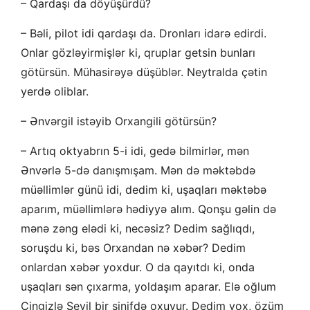
– Qardaşı da döyüşürdü?
– Bəli, pilot idi qardaşı da. Dronları idarə edirdi.
Onlar gözləyirmişlər ki, qruplar getsin bunları
götürsün. Mühasirəyə düşüblər. Neytralda çətin
yerdə oliblar.
– Ənvərgil istəyib Orxangili götürsün?
– Artıq oktyabrın 5-i idi, gedə bilmirlər, mən
Ənvərlə 5-də danışmışam. Mən də məktəbdə
müəllimlər günü idi, dedim ki, uşaqları məktəbə
aparım, müəllimlərə hədiyyə alım. Qonşu gəlin də
mənə zəng elədi ki, necəsiz? Dedim sağlıqdı,
soruşdu ki, bəs Orxandan nə xəbər? Dedim
onlardan xəbər yoxdur. O da qayıtdı ki, onda
uşaqları sən çıxarma, yoldaşım aparar. Elə oğlum
Çingizlə Sevil bir sinifdə oxuyur. Dedim yox, özüm