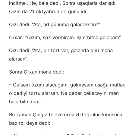
incitmə”. Hə, belə dedi. Sonra uşaqlarla danışdı.
Qızın da 21 oktyabrda ad günü idi.
Qızı dedi: “Ata, ad günümə gələcəksən?”
Orxan: “Qızım, söz vermirəm. İşim bitsə gələcəm”.
Qızı dedi: “Ata, bir tort var, gələndə onu mənə
alarsan”.
Sonra Orxan mənə dedi:
– Gəlsəm özüm alacagam, gəlməsəm uşağa mütləq
o dediyi tortu alarsan. Nə qədər çəkəcəyini mən
hələ bilmirəm…
Bu zaman Çingiz televizorda Ərtoğrulun kinosuna
baxırdı deyə dedi: