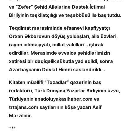
və “Zəfər” Şəhid Ailələrinə Dəstək İctimai
Birliyinin təşkilatçılığı və təşəbbüsü ilə baş tutdu.
Təqdimat mərasimində əfsanəvi kəşfiyyatçı
Orxan Əkbərovun döyüş yoldaşları, ailə üzvləri,
rayon ictimaiyyəti, millət vəkilləri… iştirak
edirdilər. Mərasimdə əvvəlcə şəhidlərimizin
xatirəsi bir dəqiqəlik sükutla yad edildi, sonra
Azərbaycanın Dövlət Himni səsləndirildi…
Kitabın müəllifi “Təzadlar” qəzetinin baş
redaktoru, Türk Dünyası Yazarlar Birliyinin üzvü,
Türkiyənin anadoluyakasihaber.com və
trtajans.com saytlarının köşə yazarı Asif
Mərzilidir.
***