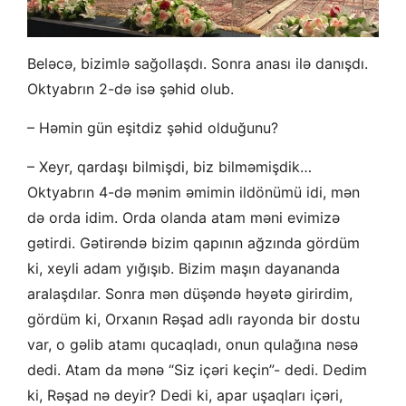
Beləcə, bizimlə sağollaşdı. Sonra anası ilə danışdı.
Oktyabrın 2-də isə şəhid olub.
– Həmin gün eşitdiz şəhid olduğunu?
– Xeyr, qardaşı bilmişdi, biz bilməmişdik…
Oktyabrın 4-də mənim əmimin ildönümü idi, mən
də orda idim. Orda olanda atam məni evimizə
gətirdi. Gətirəndə bizim qapının ağzında gördüm
ki, xeyli adam yığışıb. Bizim maşın dayananda
aralaşdılar. Sonra mən düşəndə həyətə girirdim,
gördüm ki, Orxanın Rəşad adlı rayonda bir dostu
var, o gəlib atamı qucaqladı, onun qulağına nəsə
dedi. Atam da mənə “Siz içəri keçin”- dedi. Dedim
ki, Rəşad nə deyir? Dedi ki, apar uşaqları içəri,