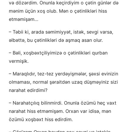
və dözərdim. Onunla keçirdiyim o çətin günlər də
mənim üçün xoş olub. Mən o çətinlikləri hiss
etməmişəm…
– Təbii ki, arada səmimiyyət, istək, sevgi varsa,
əlbəttə, bu çətinlikləri də aşmaq asan olur.
– Bəli, xoşbəxtçiliyimizə o çətinlikləri qurban
vermişik.
– Maraqlıdır, tez-tez yerdəyişmələr, şəxsi evinizin
olmaması, normal şəraitdən uzaq düşməyiniz sizi
narahat edirdimi?
– Narahatçılıq bilinmirdi. Onunla özümü heç vaxt
narahat hiss etməmişəm. Orxan var idisə, mən
özümü xoşbəxt hiss edirdim.
– Görürəm Orxan bəydən çox sevgi və istəklə