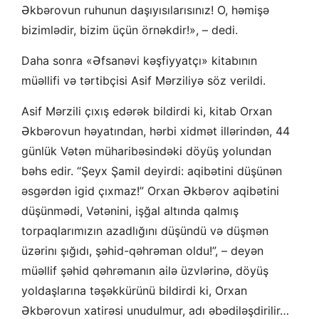
Əkbərovun ruhunun daşıyısılarısınız! O, həmişə
bizimlədir, bizim üçün örnəkdir!», – dedi.
Daha sonra «Əfsanəvi kəşfiyyatçı» kitabının
müəllifi və tərtibçisi Asif Mərziliyə söz verildi.
Asif Mərzili çıxış edərək bildirdi ki, kitab Orxan
Əkbərovun həyatından, hərbi xidmət illərindən, 44
günlük Vətən müharibəsindəki döyüş yolundan
bəhs edir. “Şeyx Şamil deyirdi: aqibətini düşünən
əsgərdən igid çıxmaz!” Orxan Əkbərov aqibətini
düşünmədi, Vətənini, işğal altında qalmış
torpaqlarımızın azadlığını düşündü və düşmən
üzərinı şığıdı, şəhid-qəhrəman oldu!”, – deyən
müəllif şəhid qəhrəmanın ailə üzvlərinə, döyüş
yoldaşlarına təşəkkürünü bildirdi ki, Orxan
Əkbərovun xatirəsi unudulmur, adı əbədiləşdirilir…