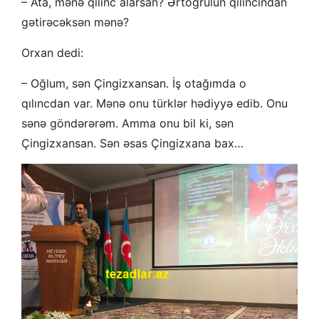
– Ata, mənə qılınc alarsan? Ərtoğrulun qılıncından
gətirəcəksən mənə?
Orxan dedi:
– Oğlum, sən Çingizxansan. İş otağımda o
qılıncdan var. Mənə onu türklər hədiyyə edib. Onu
sənə göndərərəm. Amma onu bil ki, sən
Çingizxansan. Sən əsas Çingizxana bax…