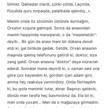
bilməz. Qabaqlar olardı, çünki çöldə, Laçında,
Füzulidə quru torpaqda, palatkada qalırdıq…».
Mənim onda öz sözümün üstündə durmağım,
Orxanın xoşuna gəlmışdi. Sonra da anasından
mənim haqqımda maraqlanıb, o da “məsləhətdir”-
deyib… Bir gün də anası məni bir dükana dəvət
etdi ki, gəl birlikdə gedək. Getdik. Orxan anasının
maşında qalmış telefonunu gətirdi ki, doktor, sizə
zəng gəldi. Orxan anasına “doktor” deyə müraciət
edərdi. Sonralar mənə deyirdi ki, o zaman səni ona
görə çox bəyəndim ki, gördüm içəri adam girir,
amma heç reaksiya vermirdiniz. Onda fikirləşdim
ki, bu qızla mənimki tutar, alınar. Başınızı qaldırıb,
dönüb mən tərəfə heç baxmırdınız da. Elə bil ki,
mən orda yoxam… Mən də o mağazaya girmədim.