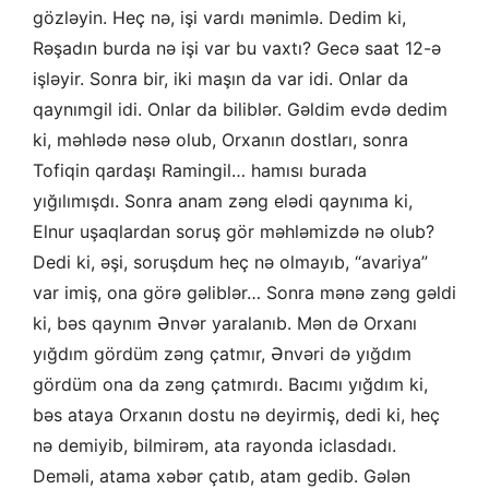
gözləyin. Heç nə, işi vardı mənimlə. Dedim ki,
Rəşadın burda nə işi var bu vaxtı? Gecə saat 12-ə
işləyir. Sonra bir, iki maşın da var idi. Onlar da
qaynımgil idi. Onlar da biliblər. Gəldim evdə dedim
ki, məhlədə nəsə olub, Orxanın dostları, sonra
Tofiqin qardaşı Ramingil… hamısı burada
yığılımışdı. Sonra anam zəng elədi qaynıma ki,
Elnur uşaqlardan soruş gör məhləmizdə nə olub?
Dedi ki, əşi, soruşdum heç nə olmayıb, “avariya”
var imiş, ona görə gəliblər… Sonra mənə zəng gəldi
ki, bəs qaynım Ənvər yaralanıb. Mən də Orxanı
yığdım gördüm zəng çatmır, Ənvəri də yığdım
gördüm ona da zəng çatmırdı. Bacımı yığdım ki,
bəs ataya Orxanın dostu nə deyirmiş, dedi ki, heç
nə demiyib, bilmirəm, ata rayonda iclasdadı.
Deməli, atama xəbər çatıb, atam gedib. Gələn