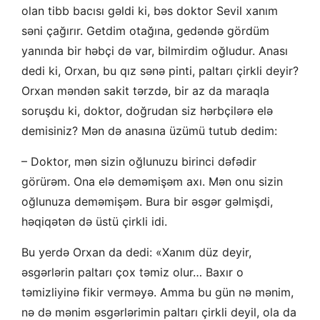
olan tibb bacısı gəldi ki, bəs doktor Sevil xanım
səni çağırır. Getdim otağına, gedəndə gördüm
yanında bir həbçi də var, bilmirdim oğludur. Anası
dedi ki, Orxan, bu qız sənə pinti, paltarı çirkli deyir?
Orxan məndən sakit tərzdə, bir az da maraqla
soruşdu ki, doktor, doğrudan siz hərbçilərə elə
demisiniz? Mən də anasına üzümü tutub dedim:
– Doktor, mən sizin oğlunuzu birinci dəfədir
görürəm. Ona elə deməmişəm axı. Mən onu sizin
oğlunuza deməmişəm. Bura bir əsgər gəlmişdi,
həqiqətən də üstü çirkli idi.
Bu yerdə Orxan da dedi: «Xanım düz deyir,
əsgərlərin paltarı çox təmiz olur… Baxır o
təmizliyinə fikir verməyə. Amma bu gün nə mənim,
nə də mənim əsgərlərimin paltarı çirkli deyil, ola da