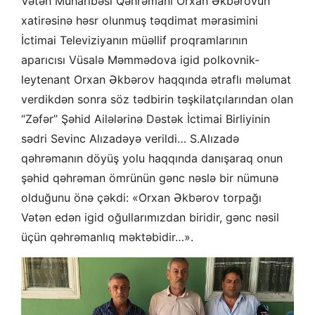
Vətən Müharibəsi Qəhrəmanı Orxan Əkbərovun
xatirəsinə həsr olunmuş təqdimat mərasimini
İctimai Televiziyanın müəllif proqramlarının
aparıcısı Vüsalə Məmmədova igid polkovnik-
leytenant Orxan Əkbərov haqqında ətraflı məlumat
verdikdən sonra söz tədbirin təşkilatçılarından olan
“Zəfər” Şəhid Ailələrinə Dəstək İctimai Birliyinin
sədri Sevinc Alızadəyə verildi… S.Alızadə
qəhrəmanın döyüş yolu haqqında danışaraq onun
şəhid qəhrəman ömrünün gənc nəslə bir nümunə
olduğunu önə çəkdi: «Orxan Əkbərov torpağı
Vətən edən igid oğullarımızdan biridir, gənc nəsil
üçün qəhrəmanlıq məktəbidir…».