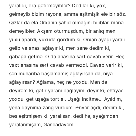
yaralıdı, ora gətirməyiblər? Dedilər ki, yox,
gəlməyib bizim rayona, amma eşitmişik elə bir söz.
Qızlar da elə Orxanın şəhid olmağını biliblər, mənə
deməyiblər. Axşam oturmuşdum, bir anlıq məni
yuxu apardı, yuxuda gördüm ki, Orxan ayağı yaralı
gəlib və anası ağlayır ki, mən sənə dedim ki,
qabağa getmə. O da anasına sərt cavab verir. Heç
vaxt anasına sərt cavab verməzdi. Cavab verir ki,
sən müharibə başlamamış ağlayırsan da, niyə
ağlayırsan? Ağlama, heç nə yoxdu. Mən də
deyirəm ki, gətir yaranı bağlayım, deyir ki, ehtiyac
yoxdu, get uşağa tort al. Uşağı incitmə… Ayıldım,
yenə qaynıma zəng vurdum. Ənvər açdı, dedim ki,
bəs eşitmişəm ki, yaralısan, dedi hə, ayağımdan
yaralanmışam, Gəncədəyəm.