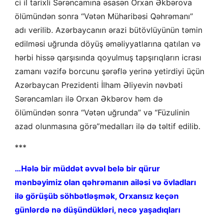
ci il tarixli Sərəncamına əsasən Orxan Əkbərova
ölümündən sonra “Vətən Müharibəsi Qəhrəmanı”
adı verilib. Azərbaycanın ərazi bütövlüyünün təmin
edilməsi uğrunda döyüş əməliyyatlarına qatılan və
hərbi hissə qarşısında qoyulmuş tapşırıqların icrası
zamanı vəzifə borcunu şərəflə yerinə yetirdiyi üçün
Azərbaycan Prezidenti İlham Əliyevin nəvbəti
Sərəncamları ilə Orxan Əkbərov həm də
ölümündən sonra “Vətən uğrunda” və “Füzulinin
azad olunmasına görə”medalları ilə də təltif edilib.
***
…Hələ bir müddət əvvəl belə bir qürur
mənbəyimiz olan qəhrəmanın ailəsi və övladları
ilə görüşüb söhbətləşmək, Orxansız keçən
günlərdə nə düşündükləri, necə yaşadıqları