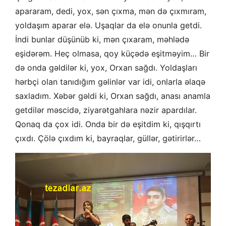
apararam, dedi, yox, sən çıxma, mən də çıxmıram,
yoldaşım aparar elə. Uşaqlar da elə onunla getdi.
İndi bunlar düşünüb ki, mən çıxaram, məhlədə
eşidərəm. Heç olmasa, qoy küçədə eşitməyim… Bir
də onda gəldilər ki, yox, Orxan sağdı. Yoldaşları
hərbçi olan tanıdığım gəlinlər var idi, onlarla əlaqə
saxladım. Xəbər gəldi ki, Orxan sağdı, anası anamla
getdilər məscidə, ziyarətgahlara nəzir apardılar.
Qonaq da çox idi. Onda bir də eşitdim ki, qışqırtı
çıxdı. Çölə çıxdım ki, bayraqlar, güllər, gətirirlər…