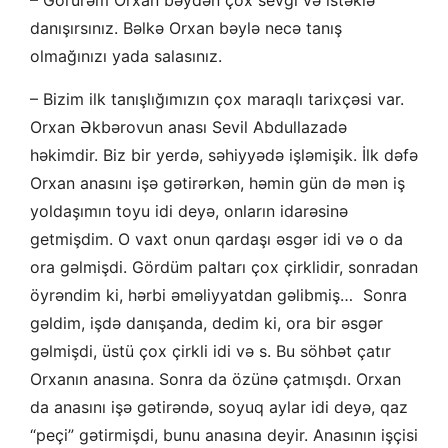
danışırsınız. Bəlkə Orxan bəylə necə tanış
olmağınızı yada salasınız.
– Bizim ilk tanışlığımızın çox maraqlı tarixçəsi var.
Orxan Əkbərovun anası Sevil Abdullazadə
həkimdir. Biz bir yerdə, səhiyyədə işləmişik. İlk dəfə
Orxan anasını işə gətirərkən, həmin gün də mən iş
yoldaşımın toyu idi deyə, onların idarəsinə
getmişdim. O vaxt onun qardaşı əsgər idi və o da
ora gəlmişdi. Gördüm paltarı çox çirklidir, sonradan
öyrəndim ki, hərbi əməliyyatdan gəlibmiş… Sonra
gəldim, işdə danışanda, dedim ki, ora bir əsgər
gəlmişdi, üstü çox çirkli idi və s. Bu söhbət çatır
Orxanın anasına. Sonra da özünə çatmışdı. Orxan
da anasını işə gətirəndə, soyuq aylar idi deyə, qaz
“peçi” gətirmişdi, bunu anasına deyir. Anasının işçisi