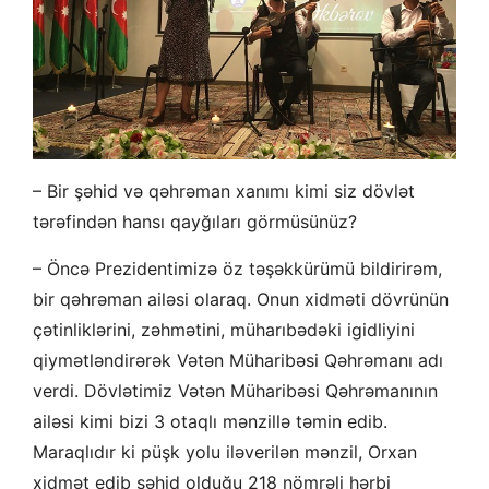
– Bir şəhid və qəhrəman xanımı kimi siz dövlət
tərəfindən hansı qayğıları görmüsünüz?
– Öncə Prezidentimizə öz təşəkkürümü bildirirəm,
bir qəhrəman ailəsi olaraq. Onun xidməti dövrünün
çətinliklərini, zəhmətini, müharıbədəki igidliyini
qiymətləndirərək Vətən Müharibəsi Qəhrəmanı adı
verdi. Dövlətimiz Vətən Müharibəsi Qəhrəmanının
ailəsi kimi bizi 3 otaqlı mənzillə təmin edib.
Maraqlıdır ki püşk yolu iləverilən mənzil, Orxan
xidmət edib şəhid olduğu 218 nömrəli hərbi