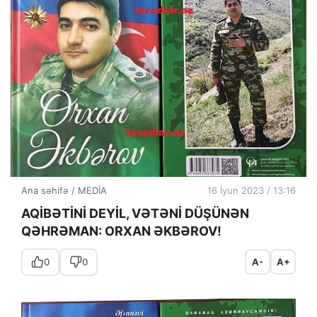
Ana səhifə
/
MEDİA
16 İyun 2023 / 13:16
AQİBƏTİNİ DEYİL, VƏTƏNİ DÜŞÜNƏN
QƏHRƏMAN: ORXAN ƏKBƏROV!
0
0
A-
A+