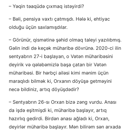
– Yəqin təaqüdə çıxmaq istəyirdi?
– Bəli, pensiya vaxtı çatmışdı. Hələ ki, ehtiyac
olduğu üçün saxlamışdılar.
– Görünür, qismətinə şəhid olmaq taleyi yazılıbmış.
Gəlin indi də keçək müharibə dövrünə. 2020-ci ilin
sentyabrın 27-i başlayan, o Vətən müharibəsini
deyirik və qələbəmizlə başa çatan bir Vətən
müharibəsi. Bir hərbçi ailəsi kimi mənim üçün
maraqlıdı bilmək ki, Orxanın döyüşə getməyini
necə bildiniz, artıq döyüşdədir?
– Sentyabrın 26-sı Orxan bizə zəng vurdu. Anası
da işdə eşitmişdi ki, müharibə başlayır, artıq
hazırlıq gedirdi. Birdən anası ağladı ki, Orxan,
deyirlər müharibə başlayır. Mən bilirəm sən arxada