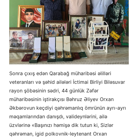
Sonra çıxış edən Qarabağ müharibəsi əlilləri
veteranları və şəhid ailələri İctimai Birliyi Biləsuvar
rayon şöbəsinin sədri, 44 günlük Zəfər
müharibəsinin iştirakçısı Bəhruz Əliyev Orxan
Əkbərovun keçdiyi qəhrəmanlıq ömrünün ayrı-ayrı
məqamlarından danışdı, valideynlərini, ailə
üzvlərinə «Başınızı həmişə dik tutun ki, Sizlər
qəhrəman, igid polkovnik-leytenant Orxan