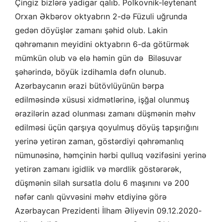
Çingiz bizlərə yadigar qalıb. Polkovnik-leytenant
Orxan Əkbərov oktyabrın 2-də Füzuli uğrunda
gedən döyüşlər zamanı şəhid olub. Lakin
qəhrəmanın meyidini oktyabrın 6-da götürmək
mümkün olub və elə həmin gün də Biləsuvar
şəhərində, böyük izdihamla dəfn olunub.
Azərbaycanın ərazi bütövlüyünün bərpa
edilməsində xüsusi xidmətlərinə, işğal olunmuş
ərazilərin azad olunması zamanı düşmənin məhv
edilməsi üçün qarşıya qoyulmuş döyüş tapşırığını
yerinə yetirən zaman, göstərdiyi qəhrəmanlıq
nümunəsinə, həmçinin hərbi qulluq vəzifəsini yerinə
yetirən zamanı igidlik və mərdlik göstərərək,
düşmənin silah sursatla dolu 6 maşınını və 200
nəfər canlı qüvvəsini məhv etdiyinə görə
Azərbaycan Prezidenti İlham Əliyevin 09.12.2020-