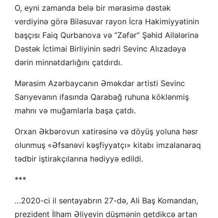
O, eyni zamanda belə bir mərasimə dəstək
verdiyinə görə Biləsuvar rayon İcra Hakimiyyətinin
başçısı Faiq Qurbanova və “Zəfər” Şəhid Ailələrinə
Dəstək İctimai Birliyinin sədri Sevinc Alızadəyə
dərin minnətdarlığını çatdırdı.
Mərasim Azərbaycanın Əməkdar artisti Sevinc
Sarıyevanın ifasında Qarabağ ruhuna köklənmiş
mahnı və muğamlarla başa çatdı.
Orxan Əkbərovun xatirəsinə və döyüş yoluna həsr
olunmuş «Əfsanəvi kəşfiyyatçı» kitabı imzalanaraq
tədbir iştirakçılarına hədiyyə edildi.
***
…2020-ci il sentayabrın 27-də, Ali Baş Komandan,
prezident İlham Əliyevin düşmənin getdikcə artan