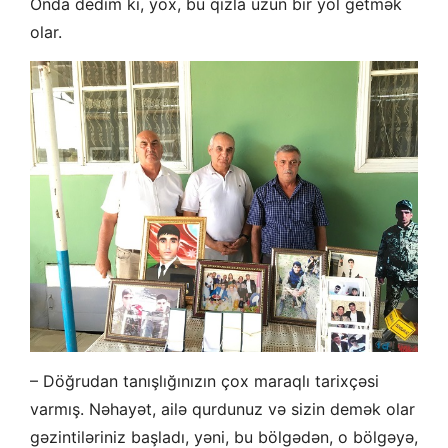
Onda dedim ki, yox, bu qızla uzun bir yol getmək
olar.
– Döğrudan tanışlığınızın çox maraqlı tarixçəsi
varmış. Nəhayət, ailə qurdunuz və sizin demək olar
gəzintiləriniz başladı, yəni, bu bölgədən, o bölgəyə,