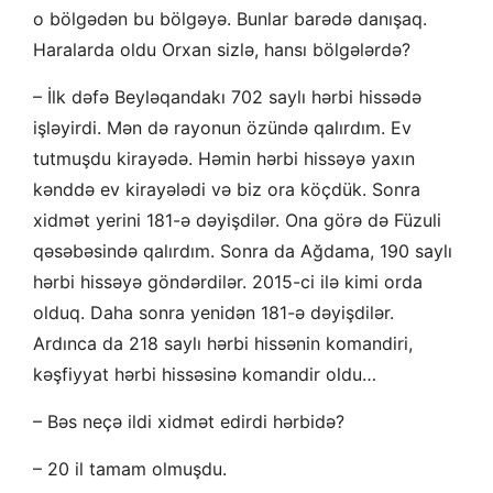
o bölgədən bu bölgəyə. Bunlar barədə danışaq.
Haralarda oldu Orxan sizlə, hansı bölgələrdə?
– İlk dəfə Beyləqandakı 702 saylı hərbi hissədə
işləyirdi. Mən də rayonun özündə qalırdım. Ev
tutmuşdu kirayədə. Həmin hərbi hissəyə yaxın
kənddə ev kirayələdi və biz ora köçdük. Sonra
xidmət yerini 181-ə dəyişdilər. Ona görə də Füzuli
qəsəbəsində qalırdım. Sonra da Ağdama, 190 saylı
hərbi hissəyə göndərdilər. 2015-ci ilə kimi orda
olduq. Daha sonra yenidən 181-ə dəyişdilər.
Ardınca da 218 saylı hərbi hissənin komandiri,
kəşfiyyat hərbi hissəsinə komandir oldu…
– Bəs neçə ildi xidmət edirdi hərbidə?
– 20 il tamam olmuşdu.