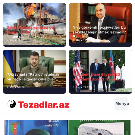
MEDİA
Bakıda hələ də yanacaq çəni
Niyə görkəmli şəxsiyyətləri bu
yanır – FOTO
şəkildə təhqir etmək lazımdır?
9 Avq • 18:00
9 Avq • 13:16
MEDİA
“Ukraynada “Patriot” istehsalı
Prezident İlham Əliyev ABŞ
bir neçə ilə qədər çəkə bilər”
prezidenti Donald Trampa
məktubunda yazıb ki…
9 Avq • 08:59
8 Avq • 21:43
Menyu