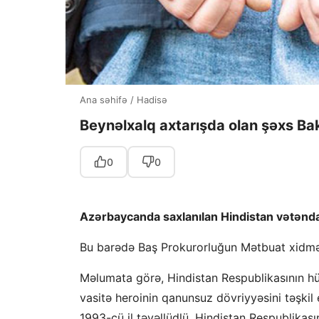
Ana səhifə
/
Hadisə
Beynəlxalq axtarışda olan şəxs Bak
0
0
Azərbaycanda saxlanılan Hindistan vətəndaşı
Bu barədə Baş Prokurorluğun Mətbuat xidmət
Məlumata görə, Hindistan Respublikasının h
vasitə heroinin qanunsuz dövriyyəsini təşkil 
1993-cü il təvəllüdlü, Hindistan Respublikas