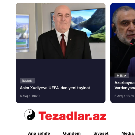
MEDİA
İDMAN
Azərbayca
Asim Xudiyevə UEFA-dan yeni təyinat
Vardanyana
basmayacağ
6 Avq • 19:20
6 Avq • 18:59
Ana səhifə
Gündəm
Siyasət
Media