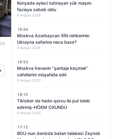
Konyada əyləci tutmayan yük maşını
faciəyə səbəb oldu
6 Avqust 2026
18:34
Moskva Azərbaycan XİN rəhbərinin
Ukrayna səfərinə necə baxır?
:26
6 Avqust 2026
18:33
Moskva İrəvanın “şantaja keçmək”
+
cəhdlərini müşahidə edir
6 Avqust 2026
18:10
Tiktoker də hədə-qorxu ilə pul tələb
edirmiş-HÖKM OXUNDU
6 Avqust 2026
17:12
BDU-nun dənizdə batan tələbəsi Zeynəb