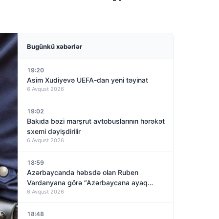
Bugünkü xəbərlər
19:20
Asim Xudiyevə UEFA-dan yeni təyinat
6 Avqust 2026
19:02
Bakıda bəzi marşrut avtobuslarının hərəkət
sxemi dəyişdirilir
6 Avqust 2026
18:59
Azərbaycanda həbsdə olan Ruben
Vardanyana görə “Azərbaycana ayaq
6 Avqust 2026
basmayacağını” dedi və…
18:48