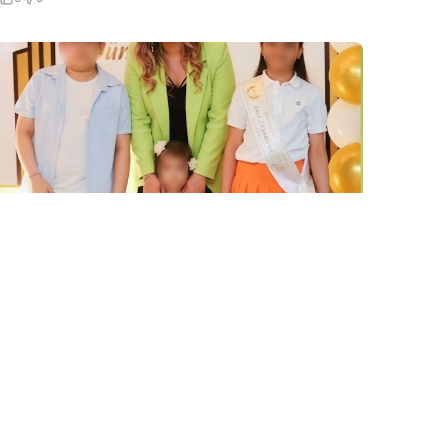
5 Avq / 15:35
Estetik cərrah Nicat Həsənova əməliyyat etdirən
gənc qadın öldü- 3 uşaq anasız qaldı…
HADISƏ
0
0