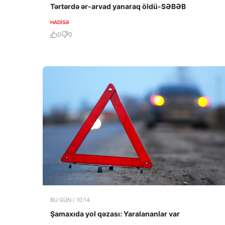
Tərtərdə ər-arvad yanaraq öldü-SƏBƏB
HADISƏ
0
0
BU GÜN / 10:14
Şamaxıda yol qəzası: Yaralananlar var