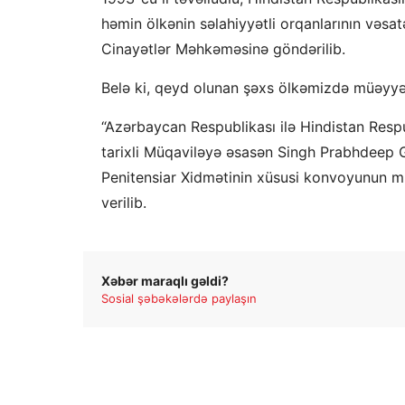
həmin ölkənin səlahiyyətli orqanlarının vəsa
Cinayətlər Məhkəməsinə göndərilib.
Belə ki, qeyd olunan şəxs ölkəmizdə müəyyən
“Azərbaycan Respublikası ilə Hindistan Resp
tarixli Müqaviləyə əsasən Singh Prabhdeep G
Penitensiar Xidmətinin xüsusi konvoyunun müş
verilib.
Xəbər maraqlı gəldi?
Sosial şəbəkələrdə paylaşın