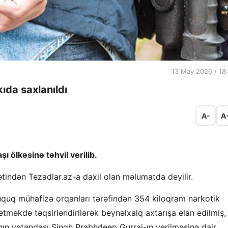
13 May 2026 / 18
ıda saxlanıldı
A-
A
 ölkəsinə təhvil verilib.
indən Tezadlar.az-a daxil olan məlumatda deyilir.
üquq mühafizə orqanları tərəfindən 354 kiloqram narkotik
etməkdə təqsirləndirilərək beynəlxalq axtarışa elan edilmiş,
ının vətəndaşı Singh Prabhdeep Gurraj-ın verilməsinə dair