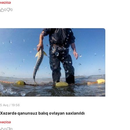
HADISƏ
0
0
5 Avq / 19:56
Xəzərdə qanunsuz balıq ovlayan saxlanıldı
HADISƏ
0
0