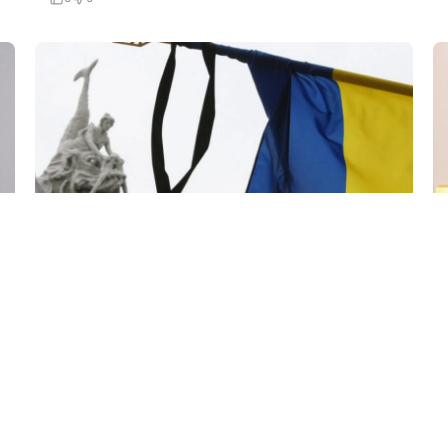
5 Avq / 19:02
Kiyevdə matəm günü elan edildi
HADISƏ
0
0