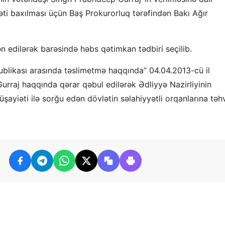
təti baxılması üçün Baş Prokurorluq tərəfindən Bakı Ağır
 edilərək barəsində həbs qətimkan tədbiri seçilib.
ublikası arasında təslimetmə haqqında” 04.04.2013-cü il
urraj haqqında qərar qəbul edilərək Ədliyyə Nazirliyinin
ayiəti ilə sorğu edən dövlətin səlahiyyətli orqanlarına təhv