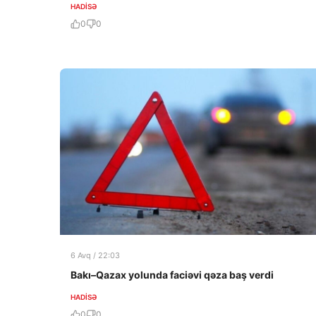
HADISƏ
0
0
6 Avq / 22:03
Bakı–Qazax yolunda faciəvi qəza baş verdi
HADISƏ
0
0