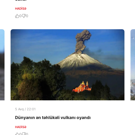
HADISƏ
0
0
5 Avq / 22:01
Dünyanın ən təhlükəli vulkanı oyandı
HADISƏ
0
0