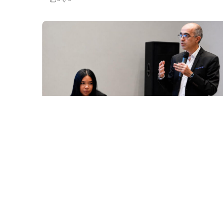
5 Avq / 19:20
Nigar Fərhadın əri həbs olundu
HADISƏ
0
0