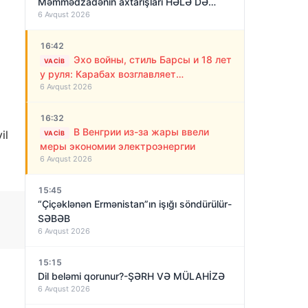
Məmmədzadənin axtarışları HƏLƏ DƏ
6 Avqust 2026
NƏTİCƏSİZ QALIB!
16:42
Эхо войны, стиль Барсы и 18 лет
VACIB
у руля: Карабах возглавляет
6 Avqust 2026
“азербайджанский Алекс Фергюсон”
16:32
В Венгрии из-за жары ввели
il
VACIB
меры экономии электроэнергии
6 Avqust 2026
15:45
“Çiçəklənən Ermənistan”ın işığı söndürülür-
SƏBƏB
6 Avqust 2026
15:15
Dil beləmi qorunur?-ŞƏRH VƏ MÜLAHİZƏ
6 Avqust 2026