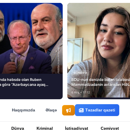
GÜNDƏM
nda həbsdə olan Ruben
BDU-nun dənizdə batan tələbəs
 görə “Azərbaycana ayaq
Məmmədzadənin axtarışları HƏ
ını” dedi və…
NƏTİCƏSİZ QALIB!
6 Avq • 17:12
Haqqımızda
Əlaqə
Təzadlar qazeti
Dünya
Kriminal
İqtisadiyyat
Cəmiyyət