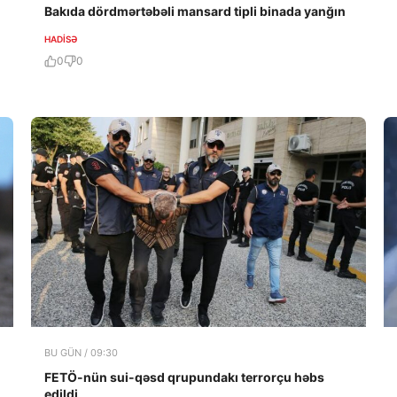
Bakıda dördmərtəbəli mansard tipli binada yanğın
HADISƏ
0
0
BU GÜN / 09:30
FETÖ-nün sui-qəsd qrupundakı terrorçu həbs
edildi