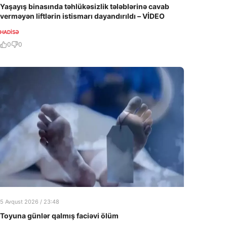
Yaşayış binasında təhlükəsizlik tələblərinə cavab
verməyən liftlərin istismarı dayandırıldı – VİDEO
HADISƏ
0
0
5 Avqust 2026 / 23:48
Toyuna günlər qalmış faciəvi ölüm