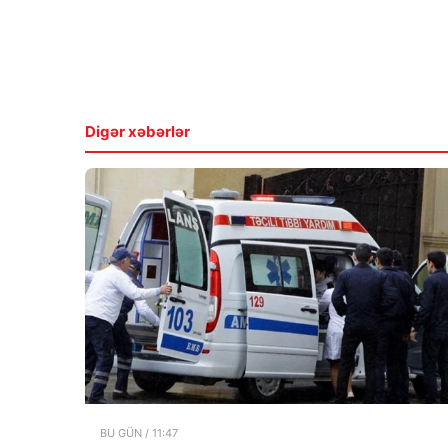
Digər xəbərlər
BU GÜN / 11:47