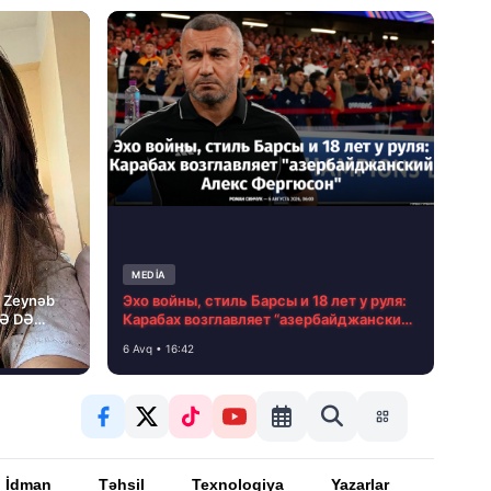
MEDİA
i Zeynəb
Эхо войны, стиль Барсы и 18 лет у руля:
LƏ DƏ
Карабах возглавляет “азербайджанский
Алекс Фергюсон”
6 Avq • 16:42
İdman
Təhsil
Texnologiya
Yazarlar