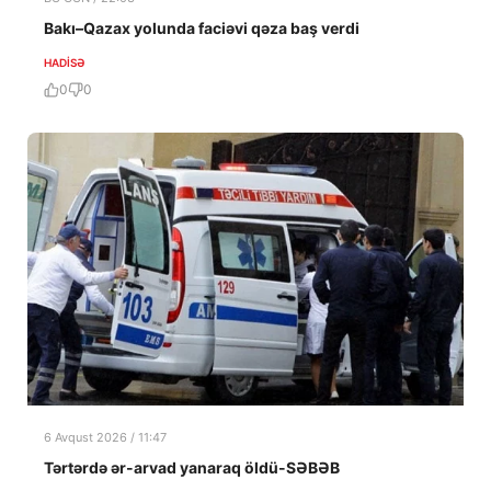
Bakı–Qazax yolunda faciəvi qəza baş verdi
HADISƏ
0
0
6 Avqust 2026 / 11:47
Tərtərdə ər-arvad yanaraq öldü-SƏBƏB