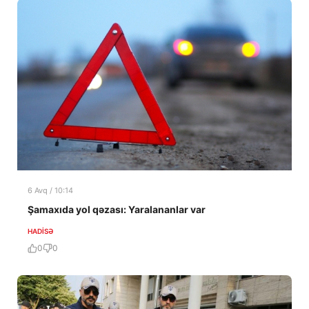
6 Avq / 10:14
Şamaxıda yol qəzası: Yaralananlar var
HADISƏ
0
0