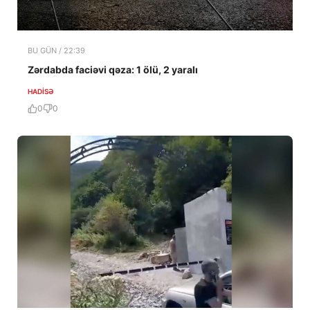
BU GÜN / 22:39
Zərdabda faciəvi qəza: 1 ölü, 2 yaralı
HADISƏ
0
0