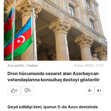
Ana səhifə
/
Hadisə
6 İyun 2026 / 17:21
Dron hücumunda xəsarət alan Azərbaycan
vətəndaşlarına konsulluq dəstəyi göstərilir
0
0
A-
A+
Qeyd edildiyi kimi, iyunun 5-də Azov dənizində