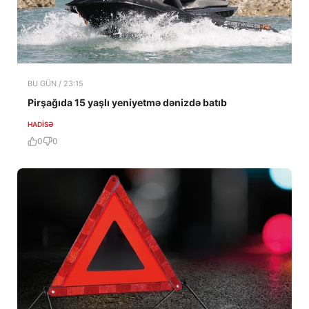
BU GÜN / 23:15
Pirşağıda 15 yaşlı yeniyetmə dənizdə batıb
HADISƏ
0
0