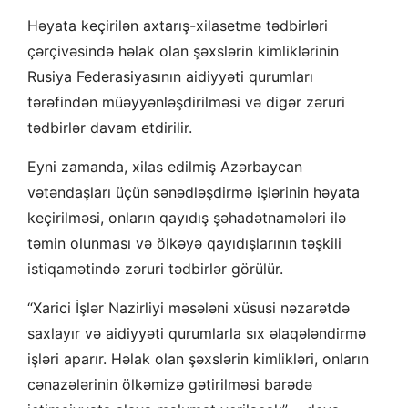
Həyata keçirilən axtarış-xilasetmə tədbirləri
çərçivəsində həlak olan şəxslərin kimliklərinin
Rusiya Federasiyasının aidiyyəti qurumları
tərəfindən müəyyənləşdirilməsi və digər zəruri
tədbirlər davam etdirilir.
‎Eyni zamanda, xilas edilmiş Azərbaycan
vətəndaşları üçün sənədləşdirmə işlərinin həyata
keçirilməsi, onların qayıdış şəhadətnamələri ilə
təmin olunması və ölkəyə qayıdışlarının təşkili
istiqamətində zəruri tədbirlər görülür.
“Xarici İşlər Nazirliyi məsələni xüsusi nəzarətdə
saxlayır və aidiyyəti qurumlarla sıx əlaqələndirmə
işləri aparır. Həlak olan şəxslərin kimlikləri, onların
cənazələrinin ölkəmizə gətirilməsi barədə