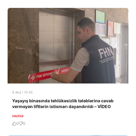
6 Avq / 10:45
Yaşayış binasında təhlükəsizlik tələblərinə cavab
verməyən liftlərin istismarı dayandırıldı – VİDEO
HADISƏ
0
0