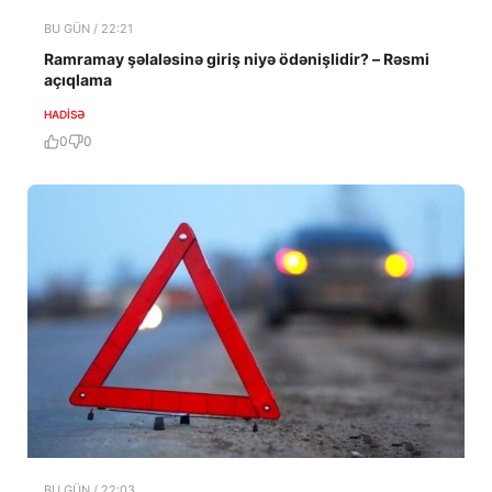
BU GÜN / 22:21
Ramramay şəlaləsinə giriş niyə ödənişlidir? – Rəsmi
açıqlama
HADISƏ
0
0
BU GÜN / 22:03