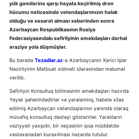
yük gəmilərinə qarşı həyata keçirilmiş dron
hücumu nəticəsində vətəndaşlarımızın həlak
olduğu və xəsarət alması xəbərindən sonra
Azərbaycan Respublikasının Rusiya
Federasiyasındakı səfirliyinin əməkdaşları dərhal
əraziyə yola düşmüşlər.
Bu barədə
Tezadlar.az
-a Azərbaycanın Xarici İşlər
Nazirliyinin Mətbuat xidməti idarəsindən məlumat
verilib.
Səfirliyin Konsulluq bölməsinin əməkdaşları hazırda
Yeysk şəhərindədirlər və yaralanmış, habelə xilas
edilmiş Azərbaycan vətəndaşlarının yanında olaraq
müvafiq konsulluq dəstəyi göstərirlər. Yaralıların
vəziyyəti yaxşıdır, bir neçəsinin qısa müddətdə
xəstəxanadan buraxılması nəzərdə tutulur.