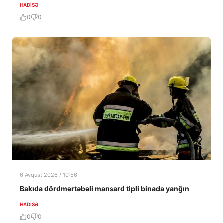
HADISƏ
0
0
6 Avqust 2026 / 10:56
Bakıda dördmərtəbəli mansard tipli binada yanğın
HADISƏ
0
0