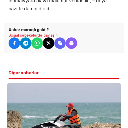
ictimaiyyətə əlavə məlumat veriləcək”, – deyə
nazirlikdən bildirilib.
Xəbər maraqlı gəldi?
Sosial şəbəkələrdə paylaşın
Digər xəbərlər