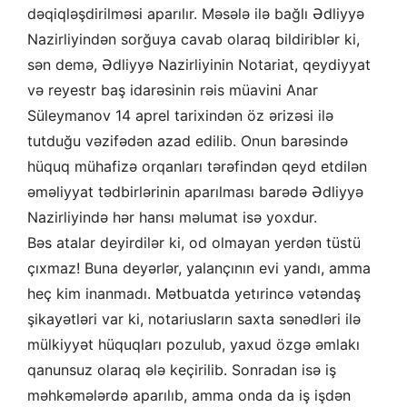
dəqiqləşdirilməsi aparılır. Məsələ ilə bağlı Ədliyyə
Nazirliyindən sorğuya cavab olaraq bildiriblər ki,
sən demə, Ədliyyə Nazirliyinin Notariat, qeydiyyat
və reyestr baş idarəsinin rəis müavini Anar
Süleymanov 14 aprel tarixindən öz ərizəsi ilə
tutduğu vəzifədən azad edilib. Onun barəsində
hüquq mühafizə orqanları tərəfindən qeyd etdilən
əməliyyat tədbirlərinin aparılması barədə Ədliyyə
Nazirliyində hər hansı məlumat isə yoxdur.
Bəs atalar deyirdilər ki, od olmayan yerdən tüstü
çıxmaz! Buna deyərlər, yalançının evi yandı, amma
heç kim inanmadı. Mətbuatda yetırincə vətəndaş
şikayətləri var ki, notariusların saxta sənədləri ilə
mülkiyyət hüquqları pozulub, yaxud özgə əmlakı
qanunsuz olaraq ələ keçirilib. Sonradan isə iş
məhkəmələrdə aparılıb, amma onda da iş işdən