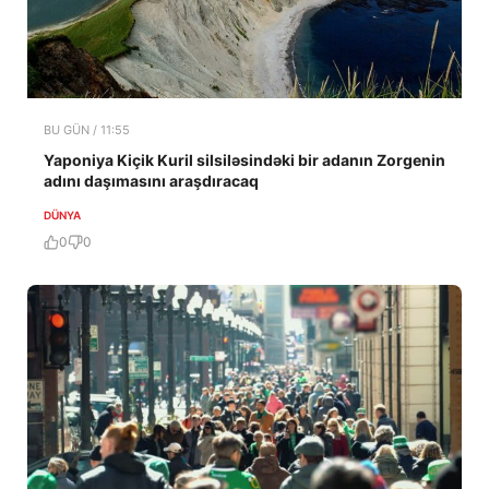
BU GÜN / 11:55
Yaponiya Kiçik Kuril silsiləsindəki bir adanın Zorgenin
adını daşımasını araşdıracaq
DÜNYA
0
0