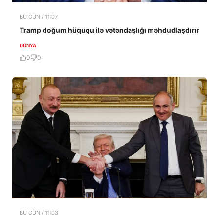
BU GÜN / 11:07
Tramp doğum hüququ ilə vətəndaşlığı məhdudlaşdırır
DÜNYA
0
0
BU GÜN / 11:03