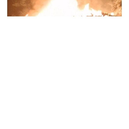
7 Avq / 10:27
Ər və arvadın yanaraq öldüyü evdə yanacaq
aşkarlanıb
HADISƏ
0
0