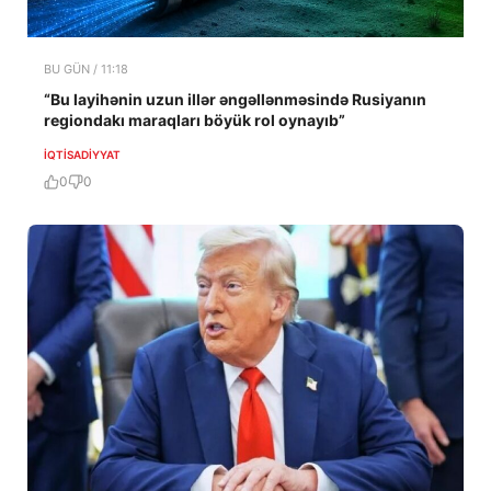
BU GÜN / 11:18
“Bu layihənin uzun illər əngəllənməsində Rusiyanın
regiondakı maraqları böyük rol oynayıb”
İQTISADIYYAT
0
0