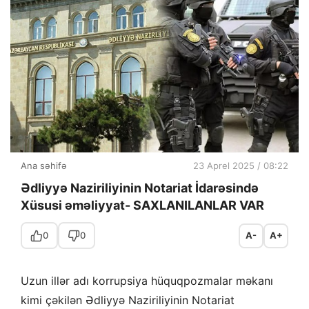
Ana səhifə
23 Aprel 2025 / 08:22
Ədliyyə Naziriliyinin Notariat İdarəsində
Xüsusi əməliyyat- SAXLANILANLAR VAR
0
0
A-
A+
Uzun illər adı korrupsiya hüquqpozmalar məkanı
kimi çəkilən Ədliyyə Naziriliyinin Notariat