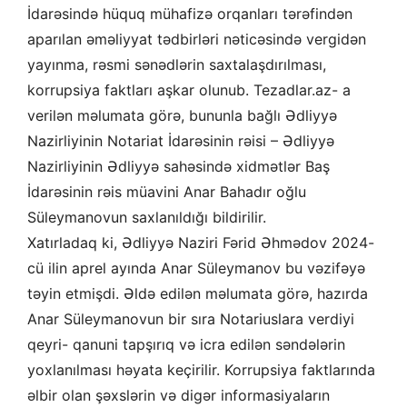
İdarəsində hüquq mühafizə orqanları tərəfindən
aparılan əməliyyat tədbirləri nəticəsində vergidən
yayınma, rəsmi sənədlərin saxtalaşdırılması,
korrupsiya faktları aşkar olunub. Tezadlar.az- a
verilən məlumata görə, bununla bağlı Ədliyyə
Nazirliyinin Notariat İdarəsinin rəisi – Ədliyyə
Nazirliyinin Ədliyyə sahəsində xidmətlər Baş
İdarəsinin rəis müavini Anar Bahadır oğlu
Süleymanovun saxlanıldığı bildirilir.
Xatırladaq ki, Ədliyyə Naziri Fərid Əhmədov 2024-
cü ilin aprel ayında Anar Süleymanov bu vəzifəyə
təyin etmişdi. Əldə edilən məlumata görə, hazırda
Anar Süleymanovun bir sıra Notariuslara verdiyi
qeyri- qanuni tapşırıq və icra edilən səndələrin
yoxlanılması həyata keçirilir. Korrupsiya faktlarında
əlbir olan şəxslərin və digər informasiyaların