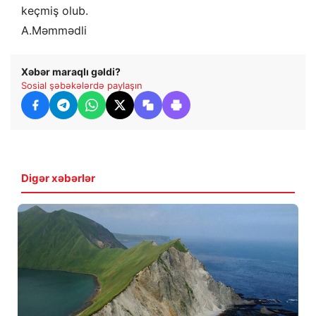
keçmiş olub.
A.Məmmədli
Xəbər maraqlı gəldi?
Sosial şəbəkələrdə paylaşın
Digər xəbərlər