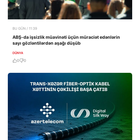
BU GÜN / 11:39
ABŞ-da işsizlik müavinəti üçün müraciət edənlərin
sayı gözləntilərdən aşağı düşüb
DÜNYA
0
0