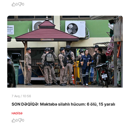
0
0
7 Avq / 10:56
SON DƏQİQƏ: Məktəbə silahlı hücum: 6 ölü, 15 yaralı
HADISƏ
0
0