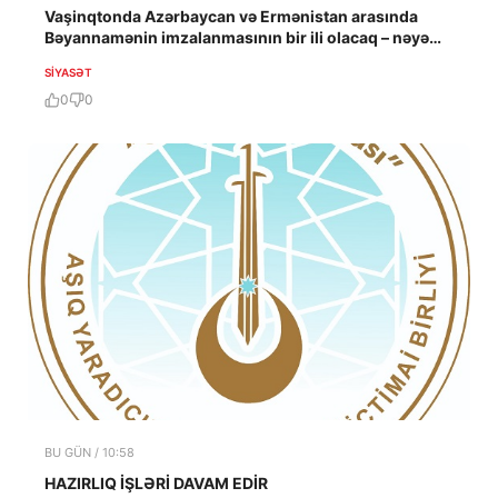
Vaşinqtonda Azərbaycan və Ermənistan arasında
Bəyannamənin imzalanmasının bir ili olacaq – nəyə
nail olundu?
SIYASƏT
0
0
BU GÜN / 10:58
HAZIRLIQ İŞLƏRİ DAVAM EDİR