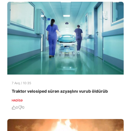
7 Avq / 10:35
Traktor velosiped sürən azyaşlını vurub öldürüb
HADISƏ
0
0