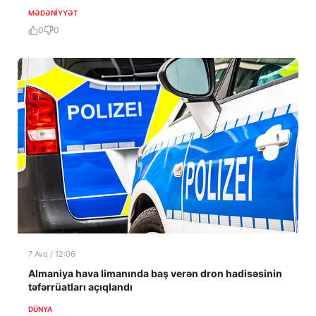
MƏDƏNIYYƏT
0
0
7 Avq / 12:06
Almaniya hava limanında baş verən dron hadisəsinin
təfərrüatları açıqlandı
DÜNYA