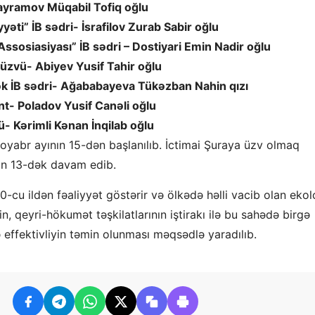
Bayramov Müqabil Tofiq oğlu
ti” İB sədri- İsrafilov Zurab Sabir oğlu
Assosiasiyası” İB sədri – Dostiyari Emin Nadir oğlu
üzvü- Abiyev Yusif Tahir oğlu
k İB sədri- Ağababayeva Tükəzban Nahin qızı
nt- Poladov Yusif Canəli oğlu
ü- Kərimli Kənan İnqilab oğlu
oyabr ayının 15-dən başlanılıb. İctimai Şuraya üzv olmaq
nın 13-dək davam edib.
-cu ildən fəaliyyət göstərir və ölkədə həlli vacib olan ekolo
n, qeyri-hökumət təşkilatlarının iştirakı ilə bu sahədə birgə
ə effektivliyin təmin olunması məqsədlə yaradılıb.