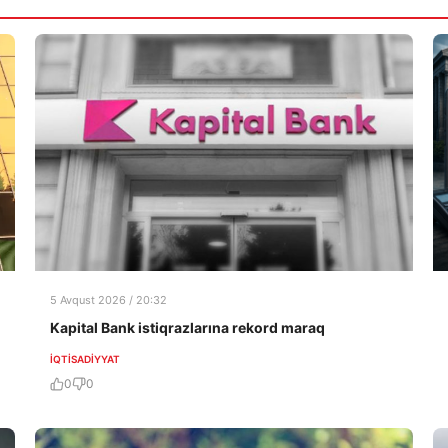
5 Avqust 2026 / 20:32
Kapital Bank istiqrazlarına rekord maraq
İQTISADIYYAT
0
0