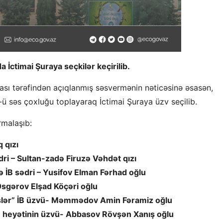
a İctimai Şuraya seçkilər keçirilib.
sı tərəfindən açıqlanmış səsvermənin nəticəsinə əsasən,
ü səs çoxluğu toplayaraq İctimai Şuraya üzv seçilib.
rmalaşıb:
 qızı
dri – Sultan-zadə Firuzə Vəhdət qızı
 İB sədri – Yusifov Elman Fərhad oğlu
 Əsgərov Elşad Köçəri oğlu
slər” İB üzvü- Məmmədov Amin Fəramiz oğlu
rə heyətinin üzvü- Abbasov Rövşən Xanış oğlu