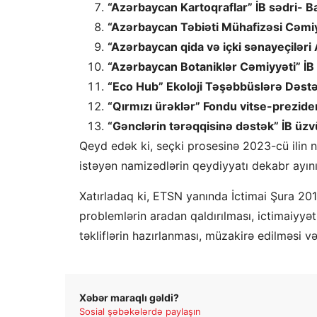
“Azərbaycan Kartoqraflar” İB sədri- 
“Azərbaycan Təbiəti Mühafizəsi Cəmiyyə
“Azərbaycan qida və içki sənayeçiləri 
“Azərbaycan Botaniklər Cəmiyyəti” İB 
“Eco Hub” Ekoloji Təşəbbüslərə Dəstə
“Qırmızı ürəklər” Fondu vitse-prezide
“Gənclərin tərəqqisinə dəstək” İB üzv
Qeyd edək ki, seçki prosesinə 2023-cü ilin n
istəyən namizədlərin qeydiyyatı dekabr ayı
Xatırladaq ki, ETSN yanında İctimai Şura 2010
problemlərin aradan qaldırılması, ictimaiyyəti
təkliflərin hazırlanması, müzakirə edilməsi v
Xəbər maraqlı gəldi?
Sosial şəbəkələrdə paylaşın