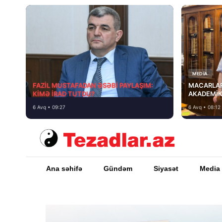
MEDİA
FAZİL MUSTAFADAN ƏSƏBİ PAYLAŞIM:
MACARLAR
KİMƏ İRAD TUTDU?
AKADEMİK
6 Avq • 09:27
6 Avq • 08:12
Ana səhifə
Gündəm
Siyasət
Media