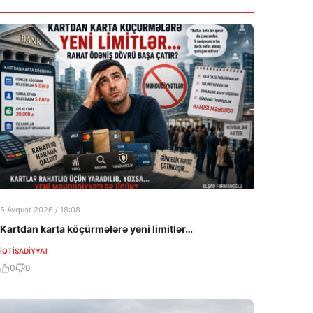
5 Avqust 2026 / 18:08
Kartdan karta köçürmələrə yeni limitlər…
İQTISADIYYAT
0
0