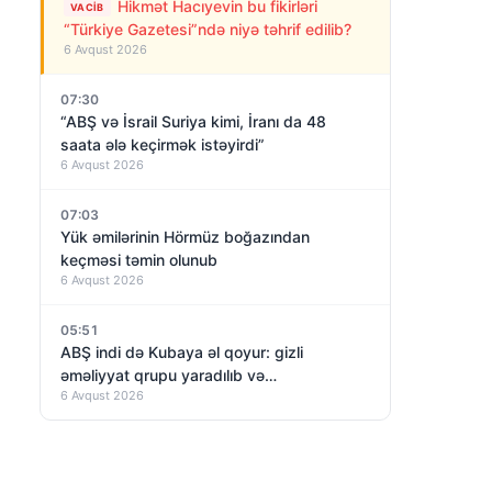
Hikmət Hacıyevin bu fikirləri
VACIB
“Türkiye Gazetesi”ndə niyə təhrif edilib?
6 Avqust 2026
07:30
“ABŞ və İsrail Suriya kimi, İranı da 48
saata ələ keçirmək istəyirdi”
6 Avqust 2026
07:03
Yük əmilərinin Hörmüz boğazından
keçməsi təmin olunub
6 Avqust 2026
05:51
ABŞ indi də Kubaya əl qoyur: gizli
əməliyyat qrupu yaradılıb və…
6 Avqust 2026