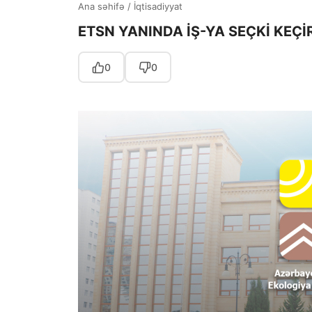
Ana səhifə
/
İqtisadiyyat
ETSN YANINDA İŞ-YA SEÇKİ KEÇİR
0
0