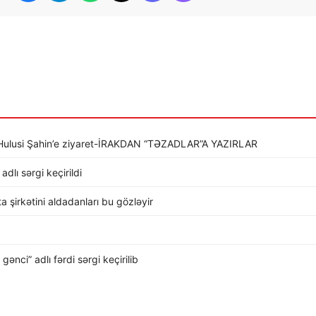
li Hulusi Şahin’e ziyaret-İRAKDAN “TƏZADLAR”A YAZIRLAR
dlı sərgi keçirildi
rta şirkətini aldadanları bu gözləyir
nci” adlı fərdi sərgi keçirilib