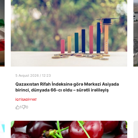
5 Avqust 2026 / 12:23
Qazaxıstan Rifah İndeksinə görə Mərkəzi Asiyada
birinci, dünyada 66-cı oldu – sürətli irəliləyiş
İQTISADIYYAT
1
0