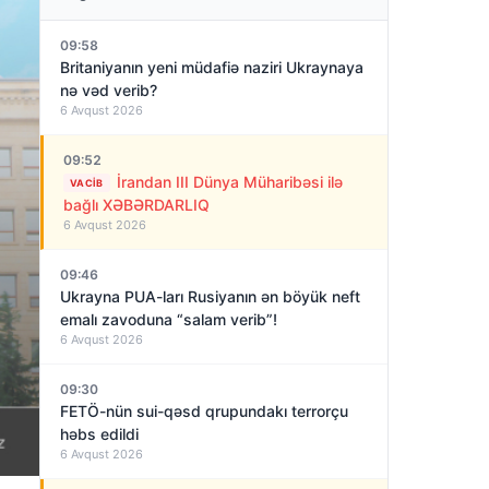
09:58
Britaniyanın yeni müdafiə naziri Ukraynaya
nə vəd verib?
6 Avqust 2026
09:52
İrandan III Dünya Müharibəsi ilə
VACIB
bağlı XƏBƏRDARLIQ
6 Avqust 2026
09:46
Ukrayna PUA-ları Rusiyanın ən böyük neft
emalı zavoduna “salam verib”!
6 Avqust 2026
09:30
FETÖ-nün sui-qəsd qrupundakı terrorçu
həbs edildi
6 Avqust 2026