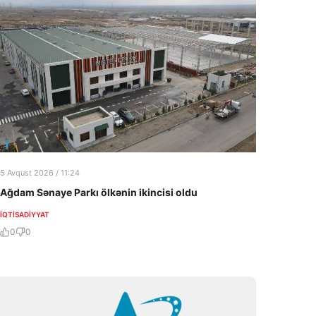
5 Avqust 2026 / 11:24
Ağdam Sənaye Parkı ölkənin ikincisi oldu
İQTISADIYYAT
0
0