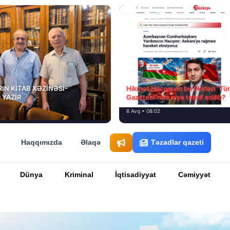
IN KİTAB XƏZİNƏSİ-
Hikmət Hacıyevin bu fikirləri “Tü
 YAZIR
Gazetesi”ndə niyə təhrif edilib?
6 Avq • 08:02
Haqqımızda
Əlaqə
Təzadlar qazeti
Dünya
Kriminal
İqtisadiyyat
Cəmiyyət