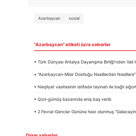
Azərbaycan
sosial
"Azərbaycan" etiketi üzrə xəbərlər
• Türk Dünyası Antalya Dayanışma Birliği’nden Va
• “Azərbaycan-Misir Dostluğu Nəsillərdən Nəsillərə” a
• Nəqliyat vasitəsinin istifadə təyinatı ilə bağlı sığo
• Qızıl-gümüş bazarında eniş baş verib
• 2 Fevral-Gənclər Gününə həsr olunmuş “Gələcəyin gə
Digər xəbərlər