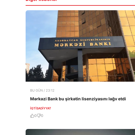
BU GÜN / 23:12
Mərkəzi Bank bu şirkətin lisenziyasını ləğv etdi
İQTISADIYYAT
0
0