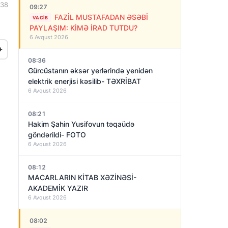
:38
09:27
FAZİL MUSTAFADAN ƏSƏBİ
VACIB
PAYLAŞIM: KİMƏ İRAD TUTDU?
6 Avqust 2026
+
08:36
Gürcüstanın əksər yerlərində yenidən
elektrik enerjisi kəsilib- TƏXRİBAT
6 Avqust 2026
08:21
Hakim Şahin Yusifovun təqaüdə
göndərildi- FOTO
6 Avqust 2026
08:12
MACARLARIN KİTAB XƏZİNƏSİ-
AKADEMİK YAZIR
6 Avqust 2026
08:02