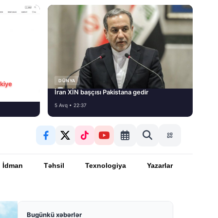
DÜNYA
rkiye
İran XİN başçısı Pakistana gedir
5 Avq • 22:37
İdman
Təhsil
Texnologiya
Yazarlar
Bugünkü xəbərlər