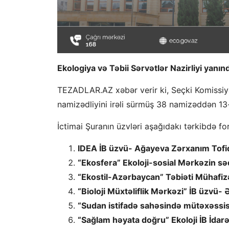
Ekologiya və Təbii Sərvətlər Nazirliyi yanınd
TEZADLAR.AZ xəbər verir ki, Seçki Komissiya
namizədliyini irəli sürmüş 38 namizəddən 13-
İctimai Şuranın üzvləri aşağıdakı tərkibdə fo
IDEA İB üzvü- Ağayeva Zərxanım Tofiq
“Ekosfera” Ekoloji-sosial Mərkəzin sə
“Ekostil-Azərbaycan” Təbiəti Mühafizə
“Bioloji Müxtəliflik Mərkəzi” İB üzvü-
“Sudan istifadə sahəsində mütəxəssi
“Sağlam həyata doğru” Ekoloji İB İda