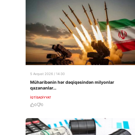
5 Avqust 2026 / 14:30
Müharibənin hər dəqiqəsindən milyonlar
qazananlar…
İQTISADIYYAT
0
0