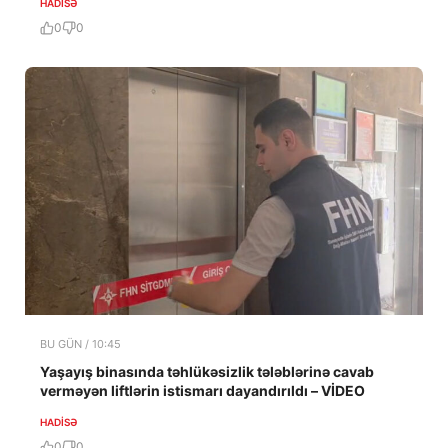
HADISƏ
0
0
BU GÜN / 10:45
Yaşayış binasında təhlükəsizlik tələblərinə cavab
verməyən liftlərin istismarı dayandırıldı – VİDEO
HADISƏ
0
0