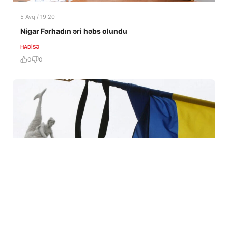
5 Avq / 19:20
Nigar Fərhadın əri həbs olundu
HADISƏ
0
0
5 Avq / 19:02