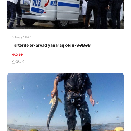
6 Avq / 11:47
Tərtərdə ər-arvad yanaraq öldü-SƏBƏB
HADISƏ
0
0