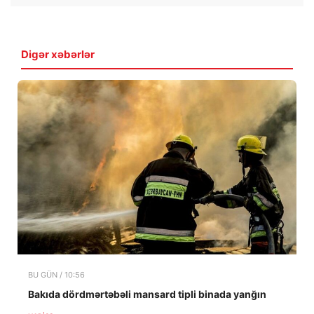
Digər xəbərlər
BU GÜN / 10:56
Bakıda dördmərtəbəli mansard tipli binada yanğın