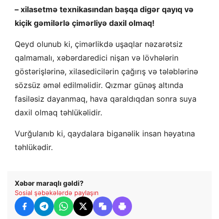
– xilasetmə texnikasından başqa digər qayıq və
kiçik gəmilərlə çimərliyə daxil olmaq!
Qeyd olunub ki, çimərlikdə uşaqlar nəzarətsiz
qalmamalı, xəbərdaredici nişan və lövhələrin
göstərişlərinə, xilasedicilərin çağırış və tələblərinə
sözsüz əməl edilməlidir. Qızmar günəş altında
fasiləsiz dayanmaq, hava qaraldıqdan sonra suya
daxil olmaq təhlükəlidir.
Vurğulanıb ki, qaydalara biganəlik insan həyatına
təhlükədir.
Xəbər maraqlı gəldi?
Sosial şəbəkələrdə paylaşın