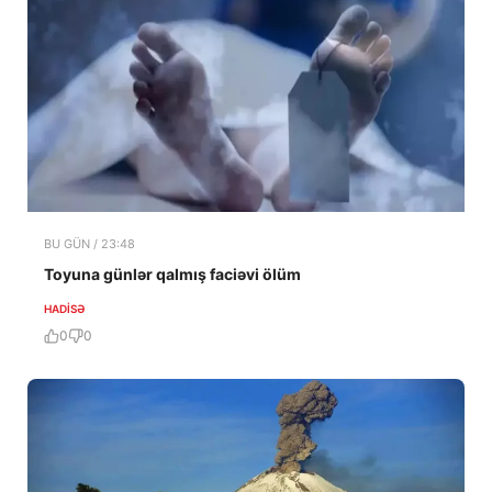
BU GÜN / 23:48
Toyuna günlər qalmış faciəvi ölüm
HADISƏ
0
0