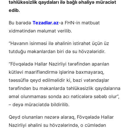
təhlükəsizlik qaydaları ilə bağlı əhaliyə müraciət
edib.
Bu barədə
Tezadlar.az
-a FHN-in mətbuat
xidmətindən məlumat verilib.
“Havanın isinməsi ilə əhalinin istirahət üçün üz
tutduğu məkanlardan biri də su hövzələridir.
“Fövqəladə Hallar Nazirliyi tərəfindən aparılan
kütləvi maarifləndirmə işlərinə baxmayaraq,
təəssüflə qeyd edilməlidir ki, bəzi vətəndaşlar
tərəfindən bu məkanlarda təhlükəsizlik qaydalarına
əməl olunmaması sonda acı nəticələrə səbəb olur”,
– deyə müraciətdə bildirilib.
Qeyd olunanları nəzərə alaraq, Fövqəladə Hallar
Nazirliyi əhalini su hövzələrində, o cümlədən