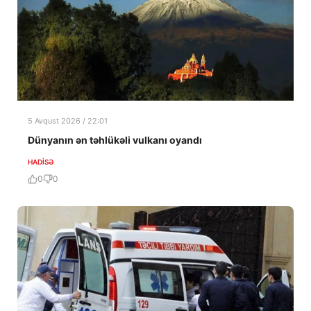
5 Avqust 2026 / 22:01
Dünyanın ən təhlükəli vulkanı oyandı
HADISƏ
0
0