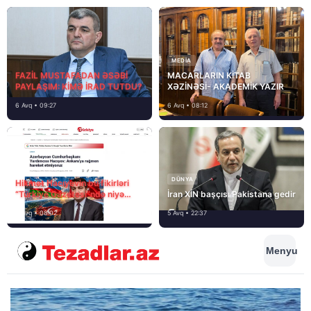
MEDİA
FAZİL MUSTAFADAN ƏSƏBİ
MACARLARIN KİTAB
PAYLAŞIM: KİMƏ İRAD TUTDU?
XƏZİNƏSİ- AKADEMİK YAZIR
6 Avq • 09:27
6 Avq • 08:12
DÜNYA
Hikmət Hacıyevin bu fikirləri
“Türkiye Gazetesi”ndə niyə
İran XİN başçısı Pakistana gedir
təhrif edilib?
6 Avq • 08:02
5 Avq • 22:37
Menyu