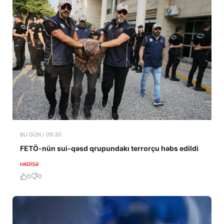
BU GÜN / 09:30
FETÖ-nün sui-qəsd qrupundakı terrorçu həbs edildi
HADISƏ
0
0