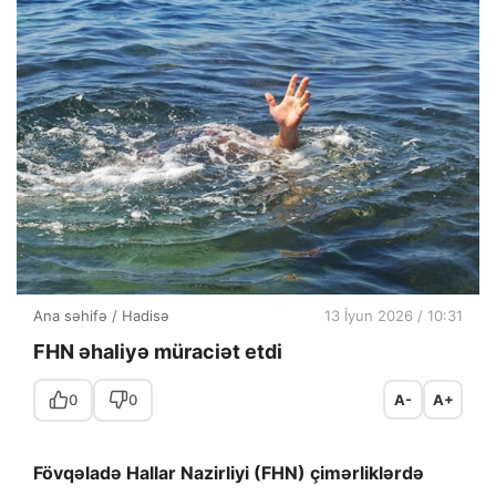
Ana səhifə
/
Hadisə
13 İyun 2026 / 10:31
FHN əhaliyə müraciət etdi
0
0
A-
A+
Fövqəladə Hallar Nazirliyi (FHN) çimərliklərdə