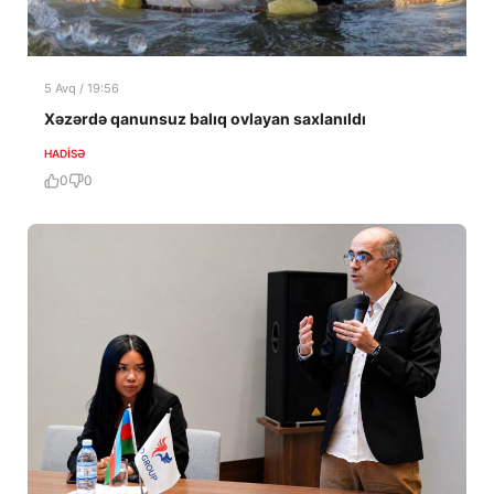
5 Avq / 19:56
Xəzərdə qanunsuz balıq ovlayan saxlanıldı
HADISƏ
0
0