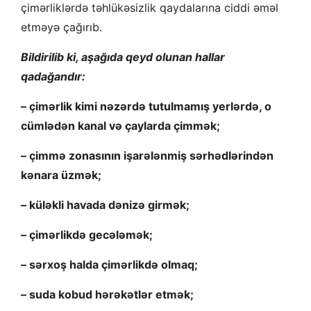
çimərliklərdə təhlükəsizlik qaydalarına ciddi əməl
etməyə çağırıb.
Bildirilib ki, aşağıda qeyd olunan hallar
qadağandır:
– çimərlik kimi nəzərdə tutulmamış yerlərdə, o
cümlədən kanal və çaylarda çimmək;
– çimmə zonasının işarələnmiş sərhədlərindən
kənara üzmək;
– küləkli havada dənizə girmək;
– çimərlikdə gecələmək;
– sərxoş halda çimərlikdə olmaq;
– suda kobud hərəkətlər etmək;