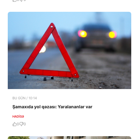
BU GÜN / 10:14
Şamaxıda yol qəzası: Yaralananlar var
HADISƏ
0
0