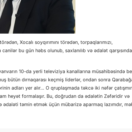
törədən, Xocalı soyqırımını törədən, torpaqlarımızı,
 canilər bu gün həbs olunub, saxlanılıb və ədalət qarşısında
v yanvarın 10-da yerli televiziya kanallarına müsahibəsində be
muş bütün dırnaqarası keçmiş liderlər, ondan sonra Qarabağ
rinin adları yer alır… O qruplaşmada təkcə iki nəfər çatışmır
tam heyət formalaşır. Bu, doğrudan da ədalətin Zəfəridir və
ə ədaləti təmin etmək üçün mübarizə aparmaq lazımdır, mə