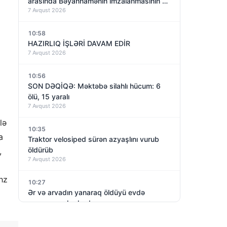
arasında Bəyannamənin imzalanmasının bir
7 Avqust 2026
ili olacaq – nəyə nail olundu?
10:58
HAZIRLIQ İŞLƏRİ DAVAM EDİR
7 Avqust 2026
10:56
SON DƏQİQƏ: Məktəbə silahlı hücum: 6
ölü, 15 yaralı
7 Avqust 2026
lə
10:35
a
Traktor velosiped sürən azyaşlını vurub
öldürüb
,
7 Avqust 2026
hz
10:27
Ər və arvadın yanaraq öldüyü evdə
yanacaq aşkarlanıb
7 Avqust 2026