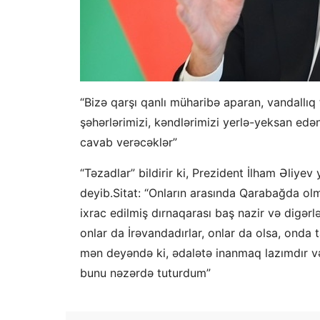
“Bizə qarşı qanlı müharibə aparan, vandallıq 
şəhərlərimizi, kəndlərimizi yerlə-yeksan edən
cavab verəcəklər”
“Təzadlar” bildirir ki, Prezident İlham Əliye
deyib.Sitat: “Onların arasında Qarabağda ol
ixrac edilmiş dırnaqarası baş nazir və digərlə
onlar da İrəvandadırlar, onlar da olsa, onda 
mən deyəndə ki, ədalətə inanmaq lazımdır v
bunu nəzərdə tuturdum”