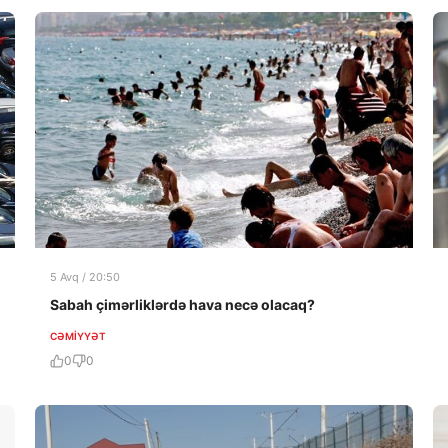
5 Avq / 20:50
Sabah çimərliklərdə hava necə olacaq?
CƏMIYYƏT
0
0