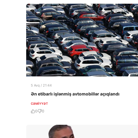
5 Avq / 21:44
Ən etibarlı işlənmiş avtomobillər açıqlandı
CƏMIYYƏT
0
0