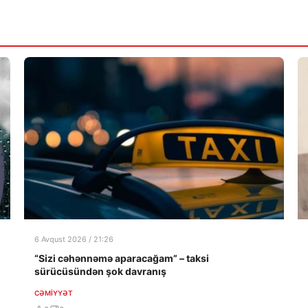
6 Avqust 2026 / 21:26
“Sizi cəhənnəmə aparacağam” – taksi
sürücüsündən şok davranış
CƏMIYYƏT