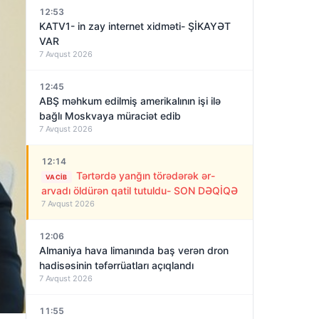
12:53
KATV1- in zay internet xidməti- ŞİKAYƏT
VAR
7 Avqust 2026
12:45
ABŞ məhkum edilmiş amerikalının işi ilə
bağlı Moskvaya müraciət edib
7 Avqust 2026
12:14
Tərtərdə yanğın törədərək ər-
VACIB
arvadı öldürən qatil tutuldu- SON DƏQİQƏ
7 Avqust 2026
12:06
Almaniya hava limanında baş verən dron
hadisəsinin təfərrüatları açıqlandı
7 Avqust 2026
11:55