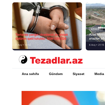
SIYASƏT
Tərtərdə yanğın törədərək ər-arvadı
Azad Məsiy
öldürən qatil tutuldu- SON DƏQİQƏ
ərazilər sı
7 Avq • 12:14
6 Avq • 21:15
Ana səhifə
Gündəm
Siyasət
Media