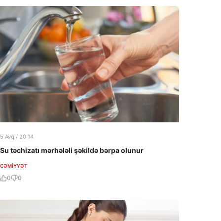
5 Avq / 20:14
Su təchizatı mərhələli şəkildə bərpa olunur
CƏMIYYƏT
0
0