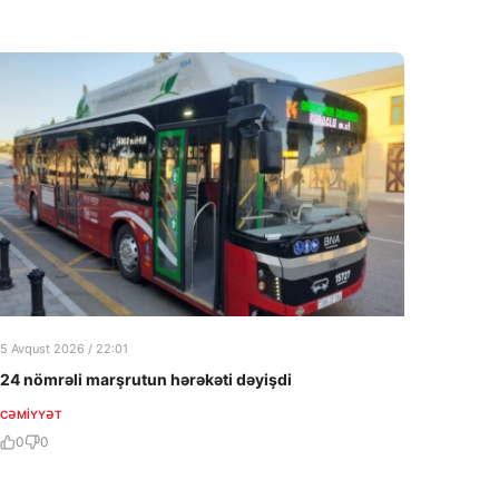
5 Avqust 2026 / 22:01
24 nömrəli marşrutun hərəkəti dəyişdi
CƏMIYYƏT
0
0