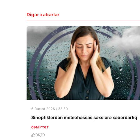
Digər xəbərlər
6 Avqust 2026 / 23:50
Sinoptiklərdən meteohəssas şəxslərə xəbərdarlıq
CƏMIYYƏT
0
0