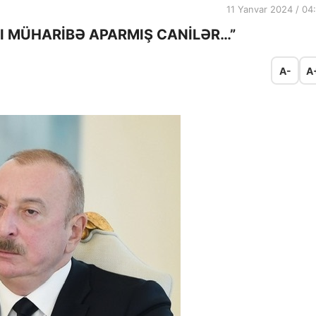
11 Yanvar 2024 / 04
LI MÜHARİBƏ APARMIŞ CANİLƏR…”
A-
A