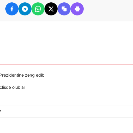
 Prezidentinə zəng edib
lisdə olublar
…
?