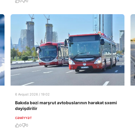
0
0
6 Avqust 2026 / 19:02
Bakıda bəzi marşrut avtobuslarının hərəkət sxemi
dəyişdirilir
CƏMIYYƏT
0
0