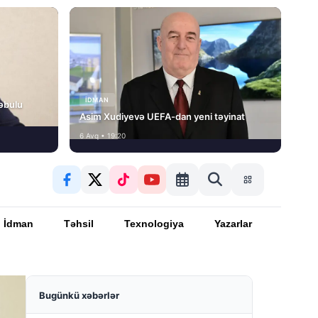
İDMAN
əbulu
Asim Xudiyevə UEFA-dan yeni təyinat
6 Avq • 19:20
İdman
Təhsil
Texnologiya
Yazarlar
Bugünkü xəbərlər