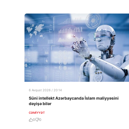
6 Avqust 2026 / 20:14
Süni intellekt Azərbaycanda İslam maliyyəsini
dəyişə bilər
CƏMIYYƏT
0
0