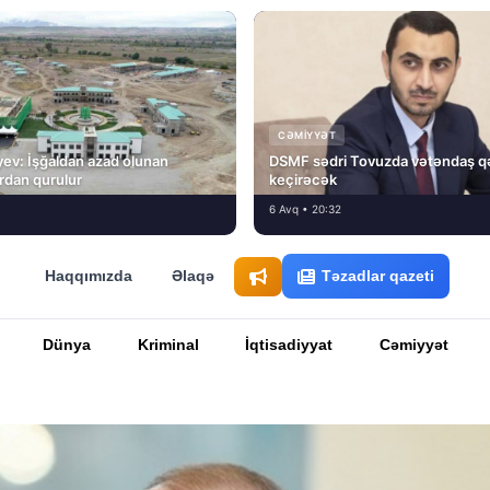
CƏMIYYƏT
ev: İşğaldan azad olunan
DSMF sədri Tovuzda vətəndaş q
fırdan qurulur
keçirəcək
6 Avq • 20:32
Haqqımızda
Əlaqə
Təzadlar qazeti
Dünya
Kriminal
İqtisadiyyat
Cəmiyyət