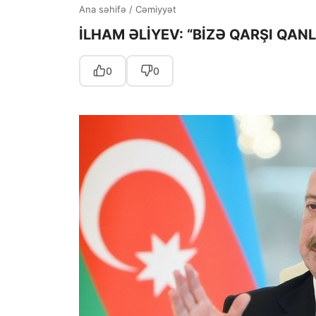
Ana səhifə
/
Cəmiyyət
İLHAM ƏLİYEV: “BİZƏ QARŞI QAN
0
0