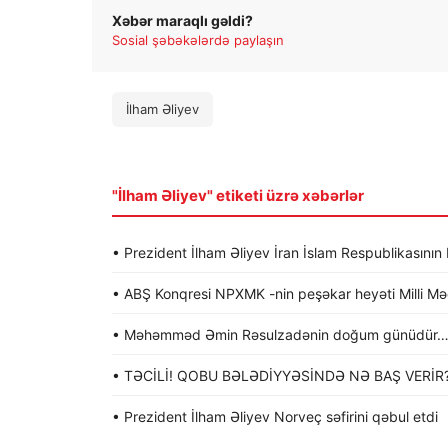
Xəbər maraqlı gəldi?
Sosial şəbəkələrdə paylaşın
İlham Əliyev
"İlham Əliyev" etiketi üzrə xəbərlər
• Prezident İlham Əliyev İran İslam Respublikasının
• ABŞ Konqresi NPXMK -nin peşəkar heyəti Milli Məc
• Məhəmməd Əmin Rəsulzadənin doğum günüdür
• TƏCİLİ! QOBU BƏLƏDİYYƏSİNDƏ NƏ BAŞ VERİR
• Prezident İlham Əliyev Norveç səfirini qəbul etdi