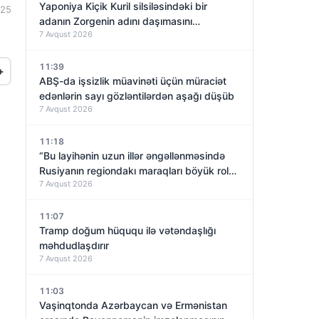
Yaponiya Kiçik Kuril silsiləsindəki bir
:25
adanın Zorgenin adını daşımasını
7 Avqust 2026
araşdıracaq
11:39
+
ABŞ-da işsizlik müavinəti üçün müraciət
edənlərin sayı gözləntilərdən aşağı düşüb
7 Avqust 2026
11:18
“Bu layihənin uzun illər əngəllənməsində
Rusiyanın regiondakı maraqları böyük rol
7 Avqust 2026
oynayıb”
11:07
Tramp doğum hüququ ilə vətəndaşlığı
məhdudlaşdırır
7 Avqust 2026
11:03
Vaşinqtonda Azərbaycan və Ermənistan