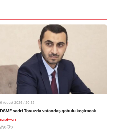
6 Avqust 2026 / 20:32
DSMF sədri Tovuzda vətəndaş qəbulu keçirəcək
CƏMIYYƏT
0
0