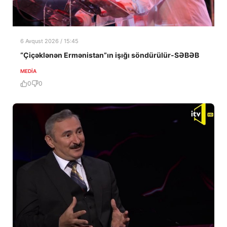
6 Avqust 2026 / 15:45
“Çiçəklənən Ermənistan”ın işığı söndürülür-SƏBƏB
MEDİA
0
0