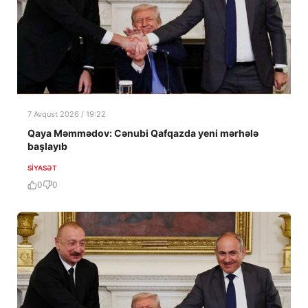
7 Avqust 2026 / 19:22
Qaya Məmmədov: Cənubi Qafqazda yeni mərhələ
başlayıb
SIYASƏT
0
0