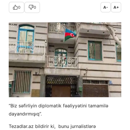
0
0
A-
A+
“Biz səfirliyin diplomatik fəaliyyətini tamamilə
dayandırmışıq”.
Tezadlar.az bildirir ki, bunu jurnalistlərə