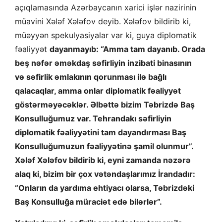
açıqlamasında Azərbaycanın xarici işlər nazirinin
müavini Xələf Xələfov deyib. Xələfov bildirib ki,
müəyyən spekulyasiyalar var ki, guya diplomatik
fəaliyyət
dayanmayıb: “Amma tam dayanıb. Orada
beş nəfər əməkdaş səfirliyin inzibati binasının
və səfirlik əmlakının qorunması ilə bağlı
qalacaqlar, amma onlar diplomatik fəaliyyət
göstərməyəcəklər. Əlbəttə bizim Təbrizdə Baş
Konsulluğumuz var. Tehrandakı səfirliyin
diplomatik fəaliyyətini tam dayandırması Baş
Konsulluğumuzun fəaliyyətinə şamil olunmur”.
Xələf Xələfov bildirib ki, eyni zamanda nəzərə
alaq ki, bizim bir çox vətəndaşlarımız İrandadır:
“Onların da yardıma ehtiyacı olarsa, Təbrizdəki
Baş Konsulluğa müraciət edə bilərlər”.