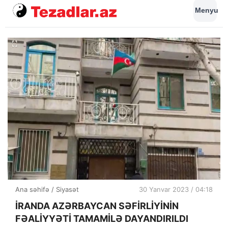
Menyu
Ana səhifə
/
Siyasət
30 Yanvar 2023 / 04:18
İRANDA AZƏRBAYCAN SƏFİRLİYİNİN
FƏALİYYƏTİ TAMAMİLƏ DAYANDIRILDI