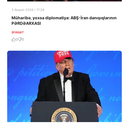
3 Avqust 2026 / 17:28
Müharibə, yoxsa diplomatiya: ABŞ-İran danışıqlarının
PƏRDƏARXASI
SIYASƏT
0
0