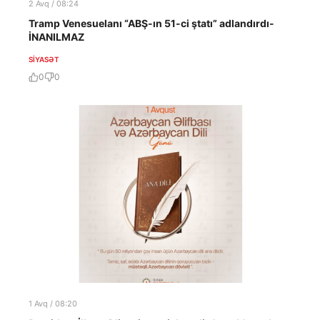
2 Avq / 08:24
Tramp Venesuelanı “ABŞ-ın 51-ci ştatı” adlandırdı-
İNANILMAZ
SIYASƏT
0
0
1 Avq / 08:20