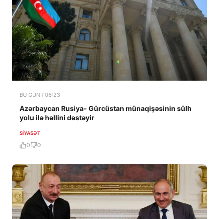
BU GÜN / 06:23
Azərbaycan Rusiya- Gürcüstan münaqişəsinin sülh
yolu ilə həllini dəstəyir
SIYASƏT
0
0