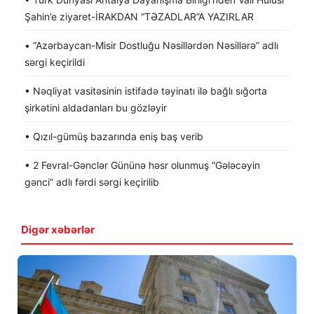
Şahin’e ziyaret-İRAKDAN “TƏZADLAR”A YAZIRLAR
• “Azərbaycan-Misir Dostluğu Nəsillərdən Nəsillərə” adlı
sərgi keçirildi
• Nəqliyat vasitəsinin istifadə təyinatı ilə bağlı sığorta
şirkətini aldadanları bu gözləyir
• Qızıl-gümüş bazarında eniş baş verib
• 2 Fevral-Gənclər Gününə həsr olunmuş “Gələcəyin
gənci” adlı fərdi sərgi keçirilib
Digər xəbərlər