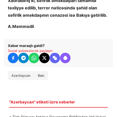
Xatırladırıq ki, səfirlik əməkdaşları tamamilə
təxliyyə edilib, terror nəticəsində şəhid olan
səfirlik əməkdaşının cənazəsi isə Bakıya gətirilib.
A.Məmmədli
Xəbər maraqlı gəldi?
Sosial şəbəkələrdə paylaşın
Azərbaycan
Bakı
"Azərbaycan" etiketi üzrə xəbərlər
• Türk Dünyası Antalya Dayanışma Birliği’nden Vali Hulusi