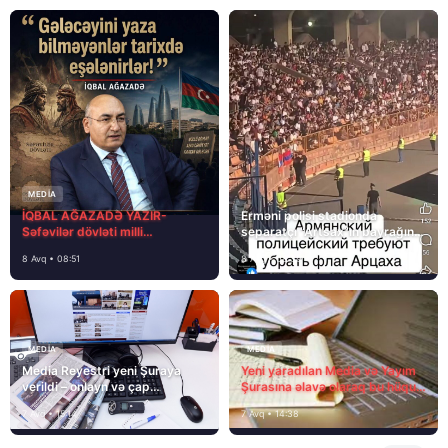
MEDİA
İQBAL AĞAZADƏ YAZIR-
Erməni polisi stadionda
Səfəvilər dövləti milli
separatçı “Artsax”ın bayrağını
dövlətdirmi?
müsadirə etdi və…
8 Avq • 08:51
8 Avq • 08:39
MEDİA
MEDİA
Media Reyestri yeni Şuraya
Yeni yaradılan Media və Yayım
verildi – onlayn və çap
Şurasına əlavə olaraq bu hüquq
mediasını nə gözləyir?
və vəzifələr də verilib
7 Avq • 15:14
7 Avq • 14:38