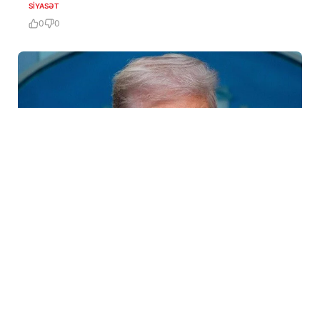
SIYASƏT
0
0
31 İyl / 05:50
HƏMAS Qəzzada tam tərksilah olunmasına razılıq
verib?
SIYASƏT