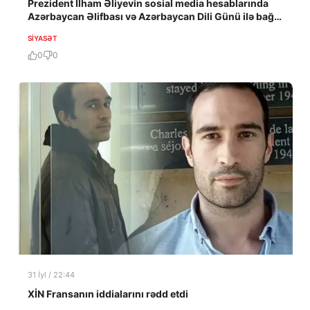
Prezident İlham Əliyevin sosial media hesablarında
Azərbaycan Əlifbası və Azərbaycan Dili Günü ilə bağlı
paylaşım edilib
SIYASƏT
0
0
31 İyl / 22:44
XİN Fransanın iddialarını rədd etdi