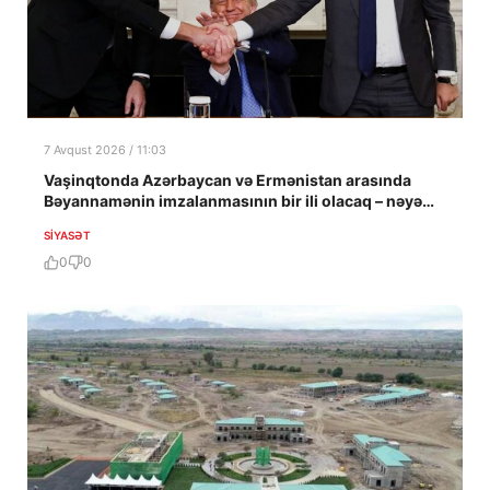
7 Avqust 2026 / 11:03
Vaşinqtonda Azərbaycan və Ermənistan arasında
Bəyannamənin imzalanmasının bir ili olacaq – nəyə
nail olundu?
SIYASƏT
0
0