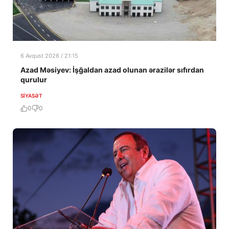
6 Avqust 2026 / 21:15
Azad Məsiyev: İşğaldan azad olunan ərazilər sıfırdan
qurulur
SIYASƏT
0
0