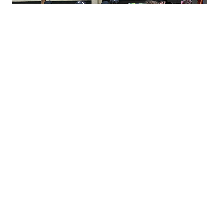
7 Avq / 10:56
SON DƏQİQƏ: Məktəbə silahlı hücum: 6 ölü, 15 yaralı
HADISƏ
0
0