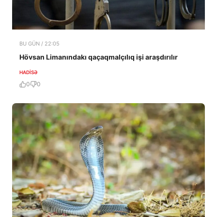
BU GÜN / 22:05
Hövsan Limanındakı qaçaqmalçılıq işi araşdırılır
HADISƏ
0
0