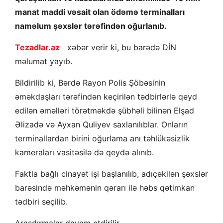
manat maddi vəsait olan ödəmə terminalları
naməlum şəxslər tərəfindən oğurlanıb.
Tezadlar.az
xəbər verir ki, bu barədə DİN
məlumat yayıb.
Bildirilib ki, Bərdə Rayon Polis Şöbəsinin
əməkdaşları tərəfindən keçirilən tədbirlərlə qeyd
edilən əməlləri törətməkdə şübhəli bilinən Elşad
Əlizadə və Ayxan Quliyev saxlanılıblar. Onların
terminallardan birini oğurlama anı təhlükəsizlik
kameraları vasitəsilə də qeydə alınıb.
Faktla bağlı cinayət işi başlanılıb, adıçəkilən şəxslər
barəsində məhkəmənin qərarı ilə həbs qətimkan
tədbiri seçilib.
Araşdırmalar davam etdirilir.