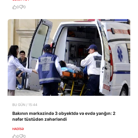
0
0
BU GÜN / 15:44
Bakının mərkəzində 3 obyektdə və evdə yanğın: 2
nəfər tüstüdən zəhərləndi
HADISƏ
0
0