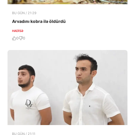
BU GÜN / 21:29
Arvadını kobra ilə öldürdü
HADISƏ
0
0
BU GÜN / 21:11