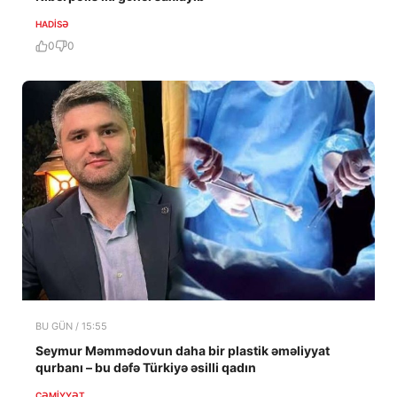
HADISƏ
0
0
BU GÜN / 15:55
Seymur Məmmədovun daha bir plastik əməliyyat
qurbanı – bu dəfə Türkiyə əsilli qadın
CƏMIYYƏT