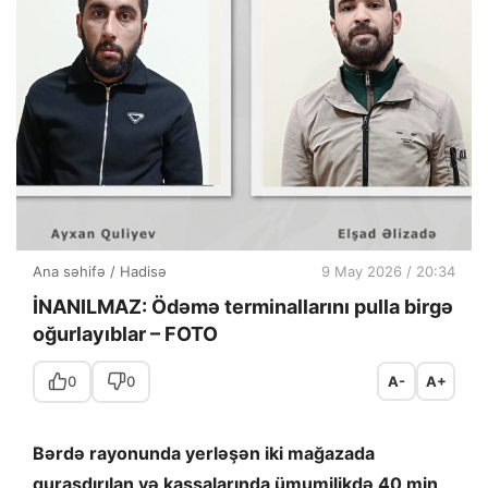
Ana səhifə
/
Hadisə
9 May 2026 / 20:34
İNANILMAZ: Ödəmə terminallarını pulla birgə
oğurlayıblar – FOTO
0
0
A-
A+
Bərdə rayonunda yerləşən iki mağazada
quraşdırılan və kassalarında ümumilikdə 40 min