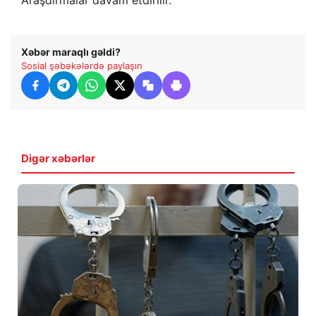
Xəbər maraqlı gəldi?
Sosial şəbəkələrdə paylaşın
Digər xəbərlər