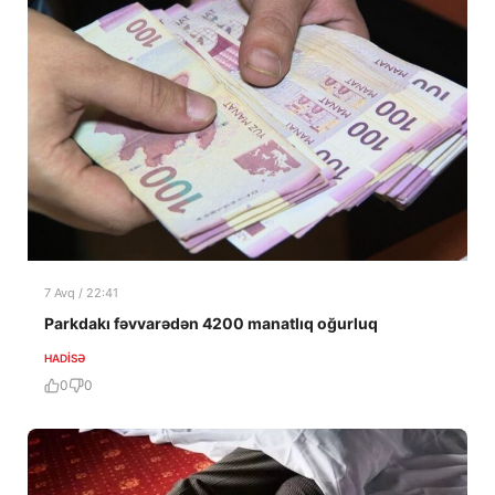
7 Avq / 22:41
Parkdakı fəvvarədən 4200 manatlıq oğurluq
HADISƏ
0
0