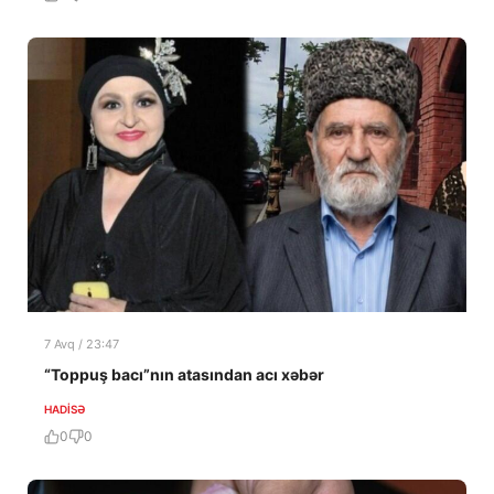
7 Avq / 23:47
“Toppuş bacı”nın atasından acı xəbər
HADISƏ
0
0