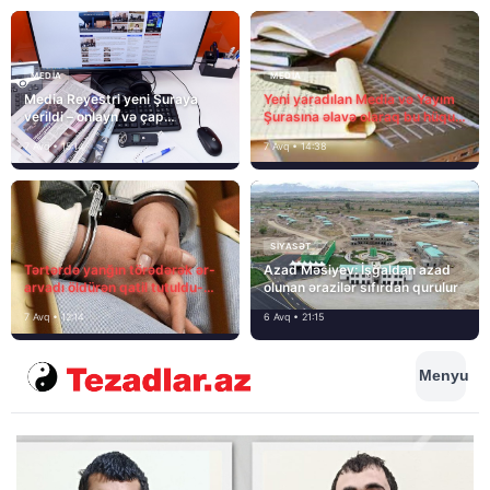
MEDİA
MEDİA
Media Reyestri yeni Şuraya
Yeni yaradılan Media və Yayım
verildi – onlayn və çap
Şurasına əlavə olaraq bu hüquq
mediasını nə gözləyir?
və vəzifələr də verilib
7 Avq • 15:14
7 Avq • 14:38
SIYASƏT
Tərtərdə yanğın törədərək ər-
Azad Məsiyev: İşğaldan azad
arvadı öldürən qatil tutuldu-
olunan ərazilər sıfırdan qurulur
SON DƏQİQƏ
7 Avq • 12:14
6 Avq • 21:15
Menyu