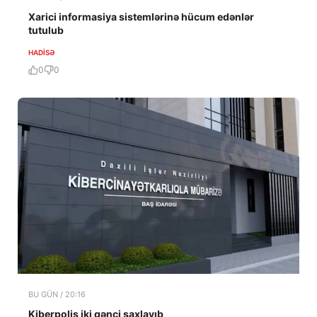
Xarici informasiya sistemlərinə hücum edənlər
tutulub
HADISƏ
0
0
BU GÜN / 20:16
Kiberpolis iki gənci saxlayıb