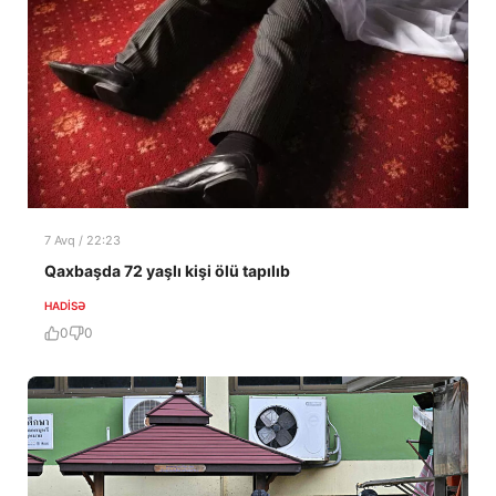
7 Avq / 22:23
Qaxbaşda 72 yaşlı kişi ölü tapılıb
HADISƏ
0
0