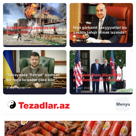
MEDİA
Bakıda hələ də yanacaq çəni
Niyə görkəmli şəxsiyyətləri bu
yanır – FOTO
şəkildə təhqir etmək lazımdır?
9 Avq • 18:00
9 Avq • 13:16
MEDİA
“Ukraynada “Patriot” istehsalı
Prezident İlham Əliyev ABŞ
bir neçə ilə qədər çəkə bilər”
prezidenti Donald Trampa
məktubunda yazıb ki…
9 Avq • 08:59
8 Avq • 21:43
Menyu