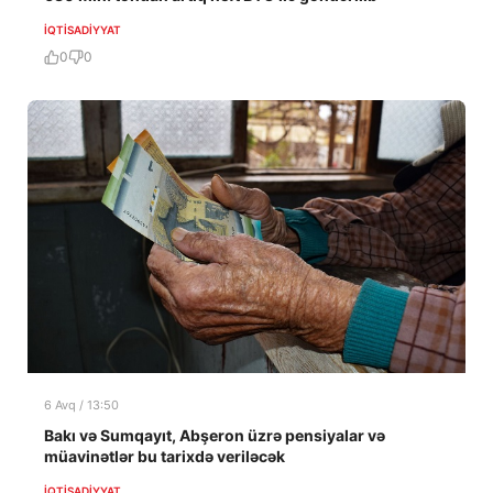
İQTISADIYYAT
0
0
6 Avq / 13:50
Bakı və Sumqayıt, Abşeron üzrə pensiyalar və
müavinətlər bu tarixdə veriləcək
İQTISADIYYAT