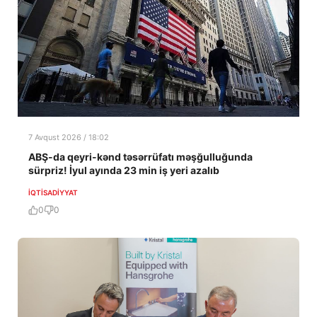
7 Avqust 2026 / 18:02
ABŞ-da qeyri-kənd təsərrüfatı məşğulluğunda
sürpriz! İyul ayında 23 min iş yeri azalıb
İQTISADIYYAT
0
0