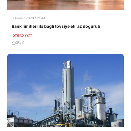
6 Avqust 2026 / 21:44
Bank limitləri ilə bağlı tövsiyə etiraz doğurub
İQTISADIYYAT
0
0