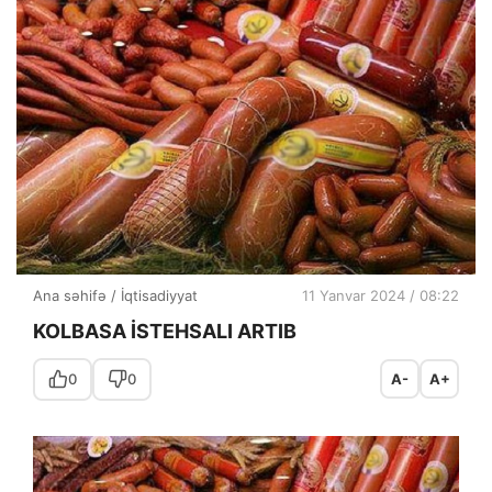
Ana səhifə
/
İqtisadiyyat
11 Yanvar 2024 / 08:22
KOLBASA İSTEHSALI ARTIB
0
0
A-
A+