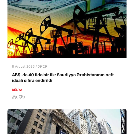
8 Avqust 2026 / 09:29
ABŞ-da 40 ildə bir ilk: Səudiyyə Ərəbistanının neft
idxalı sıfıra endirildi
DÜNYA
0
0