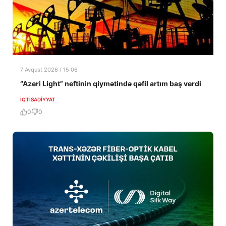
7 Avqust 2026 / 15:06
“Azeri Light” neftinin qiymətində qəfil artım baş verdi
İQTISADIYYAT
0
0