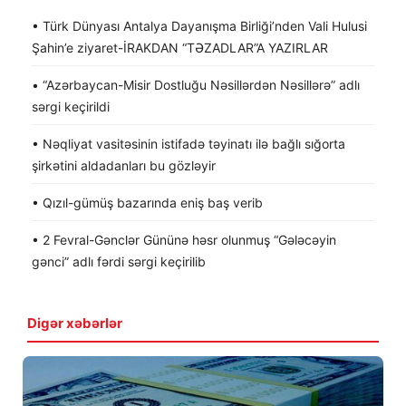
• Türk Dünyası Antalya Dayanışma Birliği’nden Vali Hulusi
Şahin’e ziyaret-İRAKDAN “TƏZADLAR”A YAZIRLAR
• “Azərbaycan-Misir Dostluğu Nəsillərdən Nəsillərə” adlı
sərgi keçirildi
• Nəqliyat vasitəsinin istifadə təyinatı ilə bağlı sığorta
şirkətini aldadanları bu gözləyir
• Qızıl-gümüş bazarında eniş baş verib
• 2 Fevral-Gənclər Gününə həsr olunmuş “Gələcəyin
gənci” adlı fərdi sərgi keçirilib
Digər xəbərlər