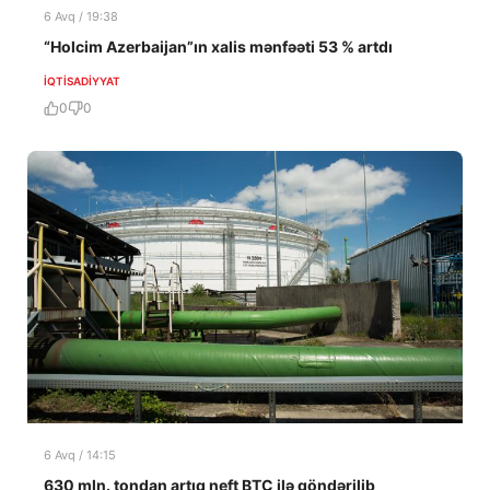
6 Avq / 19:38
“Holcim Azerbaijan”ın xalis mənfəəti 53 % artdı
İQTISADIYYAT
0
0
6 Avq / 14:15
630 mln. tondan artıq neft BTC ilə göndərilib