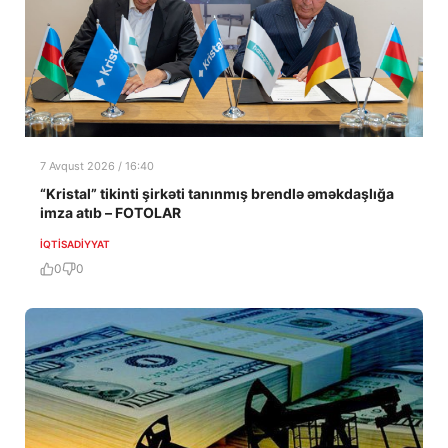
7 Avqust 2026 / 16:40
“Kristal” tikinti şirkəti tanınmış brendlə əməkdaşlığa
imza atıb – FOTOLAR
İQTISADIYYAT
0
0