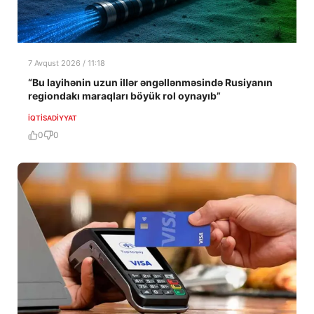
7 Avqust 2026 / 11:18
“Bu layihənin uzun illər əngəllənməsində Rusiyanın
regiondakı maraqları böyük rol oynayıb”
İQTISADIYYAT
0
0