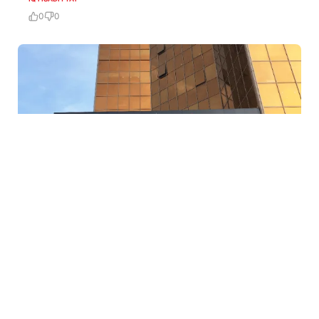
0
0
5 Avq / 23:12
Mərkəzi Bank bu şirkətin lisenziyasını ləğv etdi
İQTISADIYYAT
0
0