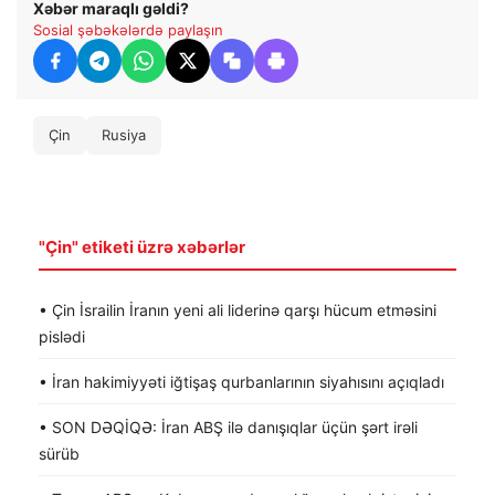
Xəbər maraqlı gəldi?
Sosial şəbəkələrdə paylaşın
Çin
Rusiya
"Çin" etiketi üzrə xəbərlər
• Çin İsrailin İranın yeni ali liderinə qarşı hücum etməsini
pislədi
• İran hakimiyyəti iğtişaş qurbanlarının siyahısını açıqladı
• SON DƏQİQƏ: İran ABŞ ilə danışıqlar üçün şərt irəli
sürüb