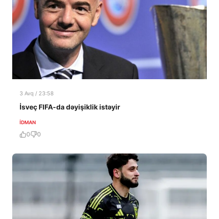
3 Avq / 23:58
İsveç FIFA-da dəyişiklik istəyir
İDMAN
0
0