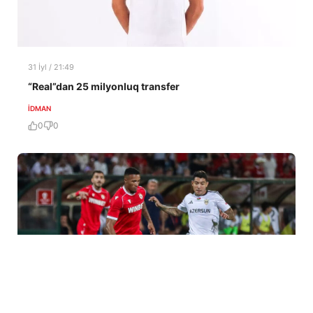
31 İyl / 21:49
“Real”dan 25 milyonluq transfer
İDMAN
0
0