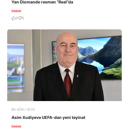
Yan Diomande rəsmən “Real”da
İDMAN
0
0
BU GÜN / 19:20
Asim Xudiyevə UEFA-dan yeni təyinat
İDMAN