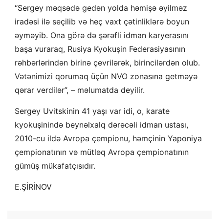
“Sergey məqsədə gedən yolda həmişə əyilməz
iradəsi ilə seçilib və heç vaxt çətinliklərə boyun
əyməyib. Ona görə də şərəfli idman karyerasını
başa vuraraq, Rusiya Kyokuşin Federasiyasının
rəhbərlərindən birinə çevrilərək, birincilərdən olub.
Vətənimizi qorumaq üçün NVO zonasına getməyə
qərar verdilər”, – məlumatda deyilir.
Sergey Uvitskinin 41 yaşı var idi, o, karate
kyokuşinində beynəlxalq dərəcəli idman ustası,
2010-cu ildə Avropa çempionu, həmçinin Yaponiya
çempionatının və mütləq Avropa çempionatının
gümüş mükafatçısıdır.
E.ŞİRİNOV