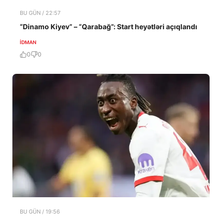
BU GÜN / 22:57
“Dinamo Kiyev” – “Qarabağ”: Start heyətləri açıqlandı
İDMAN
0
0
BU GÜN / 19:56