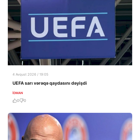
4 Avqust 2026 / 19:05
UEFA sarı vərəqə qaydasını dəyişdi
İDMAN
0
0