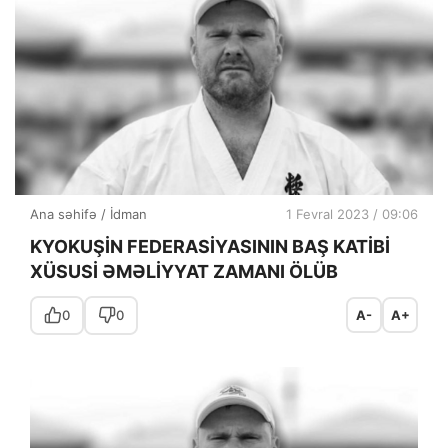
Ana səhifə
/
İdman
1 Fevral 2023 / 09:06
KYOKUŞİN FEDERASİYASININ BAŞ KATİBİ
XÜSUSİ ƏMƏLİYYAT ZAMANI ÖLÜB
0
0
A-
A+