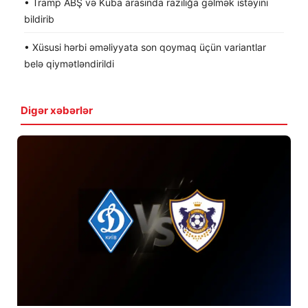
• Tramp ABŞ və Kuba arasında razılığa gəlmək istəyini
bildirib
• Xüsusi hərbi əməliyyata son qoymaq üçün variantlar
belə qiymətləndirildi
Digər xəbərlər