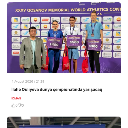
4 Avqust 2026 / 21:29
İlahə Quliyeva dünya çempionatında yarışacaq
İDMAN
0
0