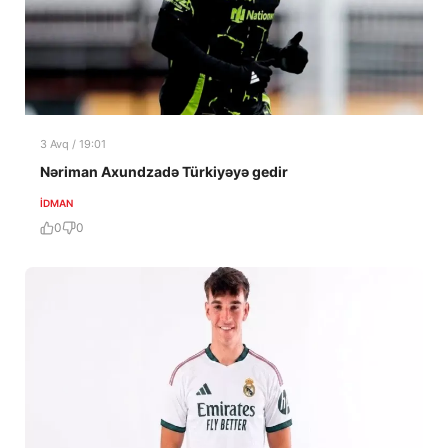
3 Avq / 19:01
Nəriman Axundzadə Türkiyəyə gedir
İDMAN
0
0