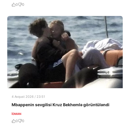
0
0
4 Avqust 2026 / 23:51
Mbappenin sevgilisi Kruz Bekhemlə görüntüləndi
İDMAN
0
0