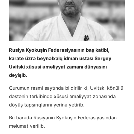
Rusiya Kyokuşin Federasiyasının baş katibi,
karate üzrə beynəlxalq idman ustası Sergey
Uvitski xüsusi əməliyyat zamanı dünyasını
dəyişib.
Qurumun rəsmi saytında bildirilir ki, Uvitski könüllü
dəstənin tərkibində xüsusi əməliyyat zonasında
döyüş tapşırıqlarını yerinə yetirib.
Bu barədə Rusiyanın Kyokuşin Federasiyasından
məlumat verilib.