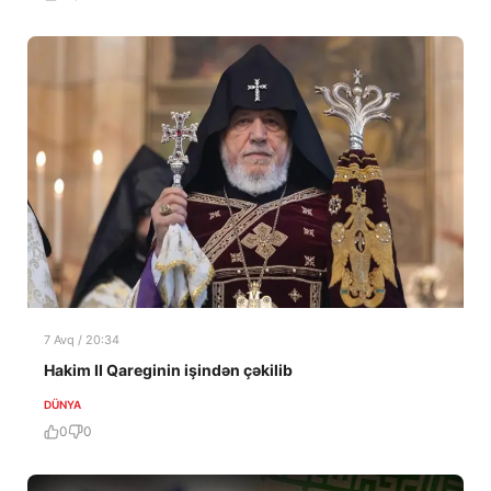
7 Avq / 20:34
Hakim II Qareginin işindən çəkilib
DÜNYA
0
0