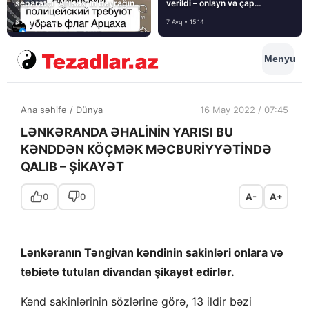
separatçı “Artsax”ın bayrağını
verildi – onlayn və çap
müsadirə etdi və…
mediasını nə gözləyir?
8 Avq • 08:39
7 Avq • 15:14
Menyu
Ana səhifə
/
Dünya
16 May 2022 / 07:45
LƏNKƏRANDA ƏHALİNİN YARISI BU
KƏNDDƏN KÖÇMƏK MƏCBURİYYƏTİNDƏ
QALIB – ŞİKAYƏT
0
0
A-
A+
Lənkəranın Təngivan kəndinin sakinləri onlara və
təbiətə tutulan divandan şikayət edirlər.
Kənd sakinlərinin sözlərinə görə, 13 ildir bəzi