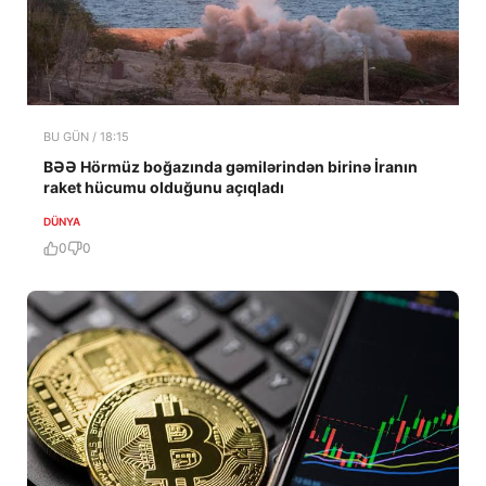
BU GÜN / 18:15
BƏƏ Hörmüz boğazında gəmilərindən birinə İranın
raket hücumu olduğunu açıqladı
DÜNYA
0
0