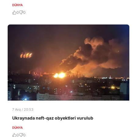
DÜNYA
0
0
7 Avq / 20:53
Ukraynada neft-qaz obyektləri vurulub
DÜNYA
0
0