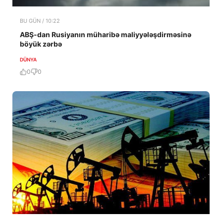
BU GÜN / 10:22
ABŞ-dan Rusiyanın müharibə maliyyələşdirməsinə
böyük zərbə
DÜNYA
0
0