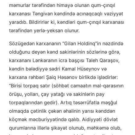
məmurlar tərəfindən himayə olunan qum-çınqıl
karxanası Təngivan kəndində acınaqcaqlı vəziyyət
yaradıb. Bildirirlər ki, kəndləri qum-çınqıl karxanası
tərəfindən yerlə-yeksan olunur.
Sözügedən karxananın “Gilan Holdinq”in nəzdində
olduğunu deyən kənd sakinlərinin sözlərinə görə,
karxananı Lənkəranın icra başçısı Taleh Qaraşov,
kəndin bələdiyyə sədri Kamal Hüseynov və
karxana rəhbəri Şaiq Həsənov birlikdə işlədirlər:
“Birisi torpaq satır (söhbət camaatın mal-qarasının
örüşu, yolları, çay yatağı və sakinlərin pay
torpaqlarından gedir). Artıq təsərrüfatla məşğul
olmaqda çətinlik çəkən əhalinin yarısı kənddən
köçmək məcburiyyətində qalıb. Aidiyyəti dövlət
qurumlarına illərlə şikayət olunub, məhkəmə olub,