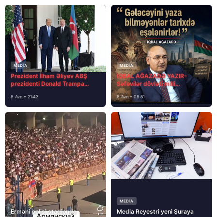
MEDİA
MEDİA
Prezident İlham Əliyev ABŞ
İQBAL AĞAZADƏ YAZIR-
prezidenti Donald Trampa
Səfəvilər dövləti milli
məktubunda yazıb ki…
dövlətdirmi?
8 Avq • 21:43
8 Avq • 08:51
MEDİA
Erməni polisi stadionda
Media Reyestri yeni Şuraya