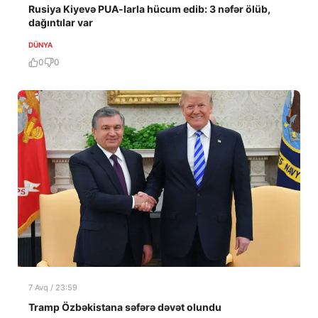
Rusiya Kiyevə PUA-larla hücum edib: 3 nəfər ölüb,
dağıntılar var
DÜNYA
0
0
7 Avq / 23:59
Tramp Özbəkistana səfərə dəvət olundu