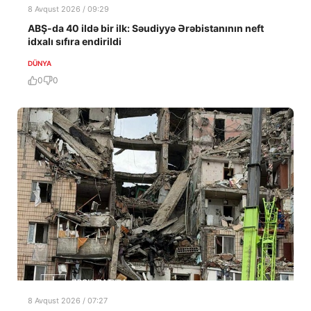
8 Avqust 2026 / 09:29
ABŞ-da 40 ildə bir ilk: Səudiyyə Ərəbistanının neft
idxalı sıfıra endirildi
DÜNYA
0
0
8 Avqust 2026 / 07:27