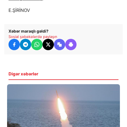
E.ŞİRİNOV
Xəbər maraqlı gəldi?
Sosial şəbəkələrdə paylaşın
Digər xəbərlər