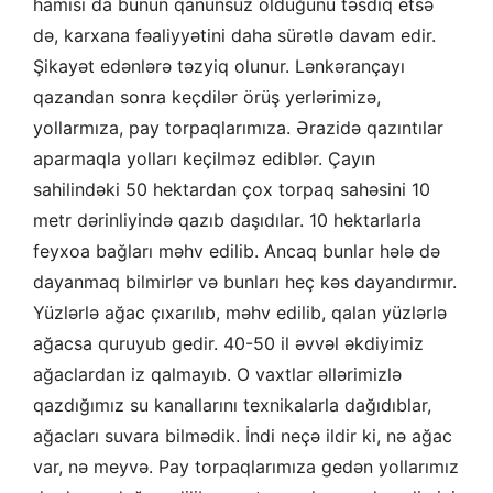
hamısı da bunun qanunsuz olduğunu təsdiq etsə
də, karxana fəaliyyətini daha sürətlə davam edir.
Şikayət edənlərə təzyiq olunur. Lənkərançayı
qazandan sonra keçdilər örüş yerlərimizə,
yollarmıza, pay torpaqlarımıza. Ərazidə qazıntılar
aparmaqla yolları keçilməz ediblər. Çayın
sahilindəki 50 hektardan çox torpaq sahəsini 10
metr dərinliyində qazıb daşıdılar. 10 hektarlarla
feyxoa bağları məhv edilib. Ancaq bunlar hələ də
dayanmaq bilmirlər və bunları heç kəs dayandırmır.
Yüzlərlə ağac çıxarılıb, məhv edilib, qalan yüzlərlə
ağacsa quruyub gedir. 40-50 il əvvəl əkdiyimiz
ağaclardan iz qalmayıb. O vaxtlar əllərimizlə
qazdığımız su kanallarını texnikalarla dağıdıblar,
ağacları suvara bilmədik. İndi neçə ildir ki, nə ağac
var, nə meyvə. Pay torpaqlarımıza gedən yollarımız