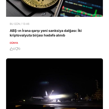
BU GÜN / 13:46
ABŞ-ın İrana qarşı yeni sanksiya dalğası: İki
kriptovalyuta birjası hədəfə alınıb
DÜNYA
0
0