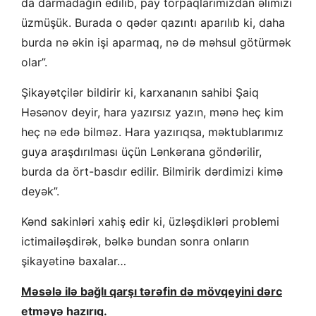
da darmadağın edilib, pay torpaqlarımızdan əlimizi
üzmüşük. Burada o qədər qazıntı aparılıb ki, daha
burda nə əkin işi aparmaq, nə də məhsul götürmək
olar”.
Şikayətçilər bildirir ki, karxananın sahibi Şaiq
Həsənov deyir, hara yazırsız yazın, mənə heç kim
heç nə edə bilməz. Hara yazırıqsa, məktublarımız
guya araşdırılması üçün Lənkərana göndərilir,
burda da ört-basdır edilir. Bilmirik dərdimizi kimə
deyək”.
Kənd sakinləri xahiş edir ki, üzləşdikləri problemi
ictimailəşdirək, bəlkə bundan sonra onların
şikayətinə baxalar…
Məsələ ilə bağlı qarşı tərəfin də mövqeyini dərc
etməyə hazırıq.