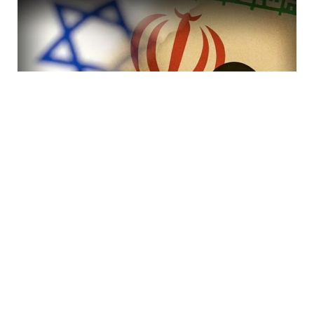
7 Avq / 19:47
İranda rejimi devirmək planı iflasa uğradı! İsraildə bir
çox Mossad rəsmisi işdən çıxarıldı
DÜNYA
0
0