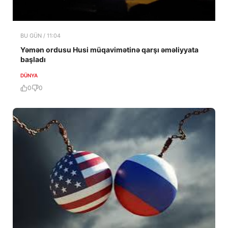
BU GÜN / 11:04
Yəmən ordusu Husi müqavimətinə qarşı əməliyyata
başladı
DÜNYA
0
0